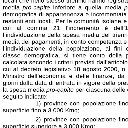
locali che nello stesso triennio hanno regist
media
pro-capite
inferiore a quella media
p
demografica di appartenenza e incrementata 
restanti enti locali. Per le comunità isolane e
cui al comma 21 l’incremento è dell’1
l’individuazione della spesa media del trienn
media dei pagamenti, in conto competenza e i
l’individuazione della popolazione, ai fini 
classe demografica, si tiene conto della 
calcolata secondo i criteri previsti dall’articol
cui al decreto legislativo 18 agosto 2000, n
Ministro dell’economia e delle finanze, da
giorni dalla data di entrata in vigore della pre
la spesa media
pro-capite
per ciascuna delle 
seguito indicate:
1) province con popolazione fino a 
superficie fino a 3.000 Kmq;
2) province con popolazione fino a 
superficie superiore a 3.000 Kmq;