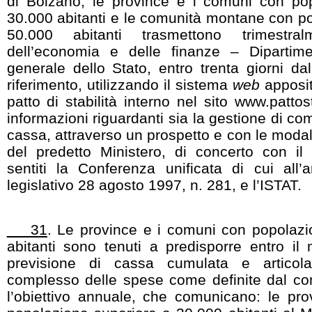
di Bolzano, le province e i comuni con po
30.000 abitanti e le comunità montane con p
50.000 abitanti trasmettono trimestra
dell’economia e delle finanze – Dipartime
generale dello Stato, entro trenta giorni dal
riferimento, utilizzando il sistema
web
apposit
patto di stabilità interno nel sito www.pattosta
informazioni riguardanti sia la gestione di c
cassa, attraverso un prospetto e con le modali
del predetto Ministero, di concerto con il M
sentiti la Conferenza unificata di cui all’
legislativo 28 agosto 1997, n. 281, e l’ISTAT.
31
. Le province e i comuni con popolazi
abitanti sono tenuti a predisporre entro il
previsione di cassa cumulata e articola
complesso delle spese come definite dal c
l’obiettivo annuale, che comunicano: le pr