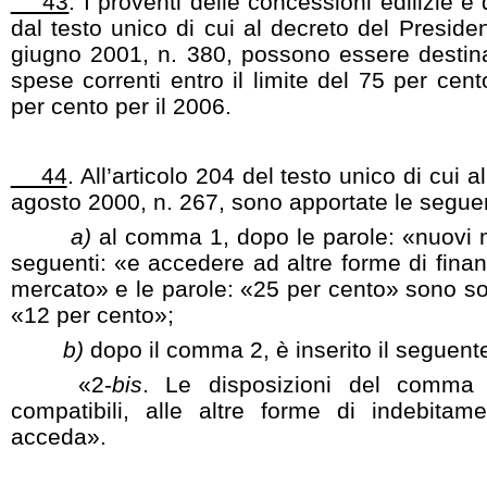
43
. I proventi delle concessioni edilizie e
dal testo unico di cui al decreto del Preside
giugno 2001, n. 380, possono essere destina
spese correnti entro il limite del 75 per cen
per cento per il 2006.
44
. All’articolo 204 del testo unico di cui a
agosto 2000, n. 267, sono apportate le seguen
a)
al comma 1, dopo le parole: «nuovi m
seguenti: «e accedere ad altre forme di finan
mercato» e le parole: «25 per cento» sono sos
«12 per cento»;
b)
dopo il comma 2, è inserito il seguent
«2-
bis
. Le disposizioni del comma 
compatibili, alle altre forme di indebitame
acceda».