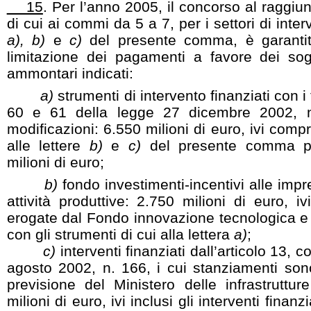
15
. Per l’anno 2005, il concorso al raggiun
di cui ai commi da 5 a 7, per i settori di interv
a), b)
e
c)
del presente comma, è garanti
limitazione dei pagamenti a favore dei sogg
ammontari indicati:
a)
strumenti di intervento finanziati con i f
60 e 61 della legge 27 dicembre 2002, n
modificazioni: 6.550 milioni di euro, ivi compre
alle lettere
b)
e
c)
del presente comma pe
milioni di euro;
b)
fondo investimenti-incentivi alle impr
attività produttive: 2.750 milioni di euro, i
erogate dal Fondo innovazione tecnologica e gl
con gli strumenti di cui alla lettera
a)
;
c)
interventi finanziati dall’articolo 13,
agosto 2002, n. 166, i cui stanziamenti sono 
previsione del Ministero delle infrastruttur
milioni di euro, ivi inclusi gli interventi finanz