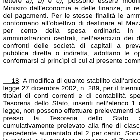
lettere
a), b)
e
c),
possono essere modifi
Ministro dell’economia e delle finanze, in r
dei pagamenti. Per le stesse finalità le ammi
conformano all’obiettivo di destinare al Me
per cento della spesa ordinaria in 
amministrazioni centrali, nell’esercizio dei di
confronti delle società di capitali a prev
pubblica diretta o indiretta, adottano le o
conformarsi ai princìpi di cui al presente com
18
. A modifica di quanto stabilito dall’art
legge 27 dicembre 2002, n. 289, per il trienn
titolari di conti correnti e di contabilità sp
Tesoreria dello Stato, inseriti nell’elenco 1
legge, non possono effettuare prelevamenti dai 
presso la Tesoreria dello Stato sup
cumulativamente prelevato alla fine di cias
precedente aumentato del 2 per cento. Sono 