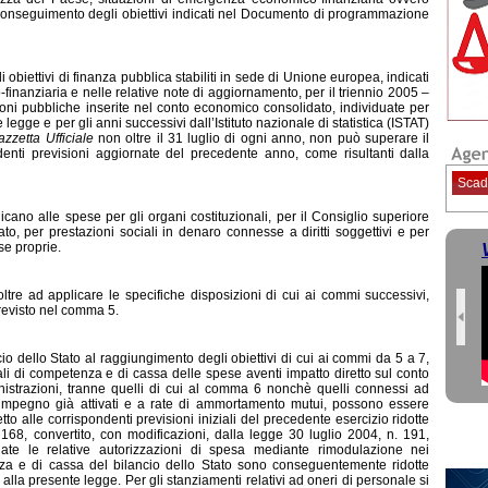
al conseguimento degli obiettivi indicati nel Documento di programmazione
i obiettivi di finanza pubblica stabiliti in sede di Unione europea, indicati
anziaria e nelle relative note di aggiornamento, per il triennio 2005 –
ni pubbliche inserite nel conto economico consolidato, individuate per
legge e per gli anni successivi dall’Istituto nazionale di statistica (ISTAT)
zzetta Ufficiale
non oltre il 31 luglio di ogni anno, non può superare il
ndenti previsioni aggiornate del precedente anno, come risultanti dalla
Scad
cano alle spese per gli organi costituzionali, per il Consiglio superiore
Stato, per prestazioni sociali in denaro connesse a diritti soggettivi e per
se proprie.
ltre ad applicare le specifiche disposizioni di cui ai commi successivi,
revisto nel comma 5.
ncio dello Stato al raggiungimento degli obiettivi di cui ai commi da 5 a 7,
iali di competenza e di cassa delle spese aventi impatto diretto sul conto
strazioni, tranne quelli di cui al comma 6 nonchè quelli connessi ad
i di impegno già attivati e a rate di ammortamento mutui, possono essere
etto alle corrispondenti previsioni iniziali del precedente esercizio ridotte
168, convertito, con modificazioni, dalla legge 30 luglio 2004, n. 191,
nate le relative autorizzazioni di spesa mediante rimodulazione nei
nza e di cassa del bilancio dello Stato sono conseguentemente ridotte
lla presente legge. Per gli stanziamenti relativi ad oneri di personale si