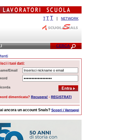
T
T
T
|
NETWORK
LI
CERCA
tenti
cerca Avanzata
isci i tuoi dati:
name/Email
word
icorda
word dimenticata?
Recupera!
-
REGISTRATI
ai ancora un account Snals?
Scopri i Vantaggi