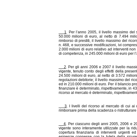
1
. Per l’anno 2005, il livello massimo del
50.000 milioni di euro, al netto di 7.494 mili
rimborso di prestiti, il livello massimo del rico
n. 468, e successive modificazioni, ivi compre
2.000 milioni di euro relativo ad interventi non 
di competenza, in 245.000 milioni di euro per l
2
. Per gli anni 2006 e 2007 il livello mass
vigente, tenuto conto degli effetti della prese
24.500 milioni di euro, al netto di 3.572 milio
regolazioni debitorie; il livello massimo del ri
ed in 210.000 milioni di euro. Per il bilancio p
finanziare è determinato, rispettivamente, in 43
ricorso al mercato è determinato, rispettivament
3
. I livelli del ricorso al mercato di cui a
rimborsare prima della scadenza o ristrutturare
4
. Per ciascuno degli anni 2005, 2006 e 200
vigente sono interamente utilizzate per la ridu
copertura finanziaria di interventi urgenti ed
esigenze connesse con la tutela della sicur