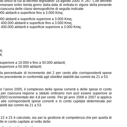
testo unico di cui al decreto legislativo 18 agosto 2000, n. 267. Con decreto
emanare entro trenta giorni dalla data di entrata in vigore della presente
ciascuna delle classi demografiche di seguito indicate:
abitanti e superficie fino a 3.000 Kmq;
abitanti e superficie superiore a 3.000 Kmq;
.000 abitanti e superficie fino a 3.000 Kmq;
.000 abitanti e superficie superiore a 3.000 Kmq;
i;
i;
iore a 10.000 e fino a 50.000 abitanti;
riore a 50.000 abitanti;
la percentuale di incremento del 2 per cento alle corrispondenti spese
no precedente in conformità agli obiettivi stabiliti dai commi da 21 a 53.
 per l’anno 2005, il complesso delle spese correnti e delle spese in conto
 per ciascuna regione a statuto ordinario non può essere superiore al
003 incrementato del 4,8 per cento. Per gli anni 2006 e 2007 si applica
alle corrispondenti spese correnti e in conto capitale determinate per
abiliti dai commi da 21 a 53.
 22 e 23 è calcolato, sia per la gestione di competenza che per quella di
e in conto capitale al netto delle: