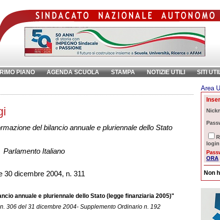
RIMO PIANO
AGENDA SCUOLA
STAMPA
NOTIZIE UTILI
SITI UTI
Area U
chiave:
Ri
Inser
gi
Nick
Pass
ormazione del bilancio annuale e pluriennale dello Stato
R
login
Parlamento Italiano
Pass
ORA
Non h
 30 dicembre 2004, n. 311
ancio annuale e pluriennale dello Stato (legge finanziaria 2005)"
n. 306 del 31 dicembre 2004- Supplemento Ordinario n. 192