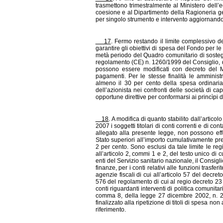
trasmettono trimestralmente al Ministero dell’
coesione e al Dipartimento della Ragioneria g
per singolo strumento e intervento aggiornando le
17
. Fermo restando il limite complessivo de
garantire gli obiettivi di spesa del Fondo per le a
metà periodo del Quadro comunitario di sostegno
regolamento (CE) n. 1260/1999 del Consiglio, del
possono essere modificati con decreto del Mi
pagamenti. Per le stesse finalità le amministr
almeno il 30 per cento della spesa ordinaria i
dell’azionista nei confronti delle società di ca
opportune direttive per conformarsi ai princìpi 
18
. A modifica di quanto stabilito dall’artic
2007 i soggetti titolari di conti correnti e di con
allegato alla presente legge, non possono effe
Stato superiori all’importo cumulativamente pr
2 per cento. Sono esclusi da tale limite le reg
all’articolo 2, commi 1 e 2, del testo unico di c
enti del Servizio sanitario nazionale, il Consig
finanze, per i conti relativi alle funzioni trasfe
agenzie fiscali di cui all’articolo 57 del decreto
576 del regolamento di cui al regio decreto 23 
conti riguardanti interventi di politica comunitaria
comma 8, della legge 27 dicembre 2002, n. 289,
finalizzato alla ripetizione di titoli di spesa no
riferimento.