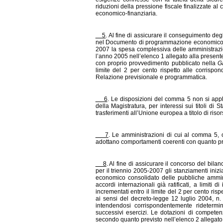
riduzioni della pressione fiscale finalizzate 
economico-finanziaria.
5
. Al fine di assicurare il conseguimento degl
nel Documento di programmazione economico-fin
2007 la spesa complessiva delle amministrazio
l’anno 2005 nell’elenco 1 allegato alla presente 
con proprio provvedimento pubblicato nella
Ga
limite del 2 per cento rispetto alle corrispo
Relazione previsionale e programmatica.
6
. Le disposizioni del comma 5 non si appli
della Magistratura, per interessi sui titoli di 
trasferimenti all’Unione europea a titolo di risor
7
. Le amministrazioni di cui al comma 5, o
adottano comportamenti coerenti con quanto p
8
. Al fine di assicurare il concorso del bila
per il triennio 2005-2007 gli stanziamenti iniz
economico consolidato delle pubbliche ammini
accordi internazionali già ratificati, a limit
incrementati entro il limite del 2 per cento risp
ai sensi del decreto-legge 12 luglio 2004, n. 
intendendosi corrispondentemente ridetermi
successivi esercizi. Le dotazioni di compete
secondo quanto previsto nell’elenco 2 allegato a