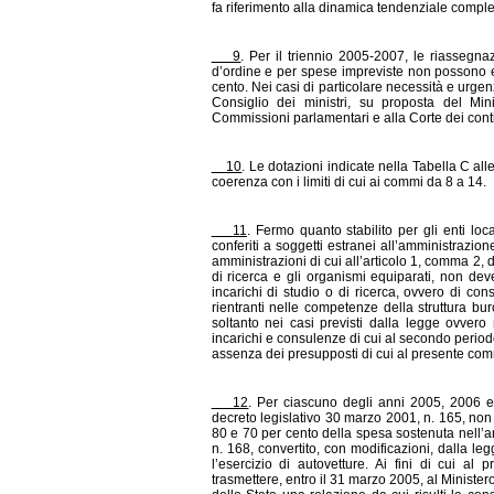
fa riferimento alla dinamica tendenziale compless
9
. Per il triennio 2005-2007, le riassegnaz
d’ordine e per spese impreviste non possono es
cento. Nei casi di particolare necessità e urgen
Consiglio dei ministri, su proposta del Mi
Commissioni parlamentari e alla Corte dei conti
10
. Le dotazioni indicate nella Tabella C al
coerenza con i limiti di cui ai commi da 8 a 14.
11
. Fermo quanto stabilito per gli enti l
conferiti a soggetti estranei all’amministrazi
amministrazioni di cui all’articolo 1, comma 2, d
di ricerca e gli organismi equiparati, non de
incarichi di studio o di ricerca, ovvero di co
rientranti nelle competenze della struttura b
soltanto nei casi previsti dalla legge ovvero n
incarichi e consulenze di cui al secondo periodo
assenza dei presupposti di cui al presente comma
12
. Per ciascuno degli anni 2005, 2006 e 
decreto legislativo 30 marzo 2001, n. 165, non
80 e 70 per cento della spesa sostenuta nell’a
n. 168, convertito, con modificazioni, dalla le
l’esercizio di autovetture. Ai fini di cui a
trasmettere, entro il 31 marzo 2005, al Ministe