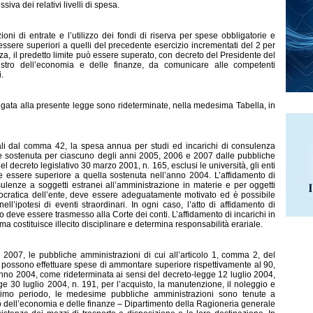
iva dei relativi livelli di spesa.
ioni di entrate e l’utilizzo dei fondi di riserva per spese obbligatorie e
sere superiori a quelli del precedente esercizio incrementati del 2 per
za, il predetto limite può essere superato, con decreto del Presidente del
nistro dell’economia e delle finanze, da comunicare alle competenti
.
legata alla presente legge sono rideterminate, nella medesima Tabella, in
ocali dal comma 42, la spesa annua per studi ed incarichi di consulenza
one sostenuta per ciascuno degli anni 2005, 2006 e 2007 dalle pubbliche
el decreto legislativo 30 marzo 2001, n. 165, esclusi le università, gli enti
ve essere superiore a quella sostenuta nell’anno 2004. L’affidamento di
nsulenze a soggetti estranei all’amministrazione in materie e per oggetti
urocratica dell’ente, deve essere adeguatamente motivato ed è possibile
ell’ipotesi di eventi straordinari. In ogni caso, l’atto di affidamento di
 deve essere trasmesso alla Corte dei conti. L’affidamento di incarichi in
 costituisce illecito disciplinare e determina responsabilità erariale.
2007, le pubbliche amministrazioni di cui all’articolo 1, comma 2, del
 possono effettuare spese di ammontare superiore rispettivamente al 90,
nno 2004, come rideterminata ai sensi del decreto-legge 12 luglio 2004,
gge 30 luglio 2004, n. 191, per l’acquisto, la manutenzione, il noleggio e
l primo periodo, le medesime pubbliche amministrazioni sono tenute a
ro dell’economia e delle finanze – Dipartimento della Ragioneria generale