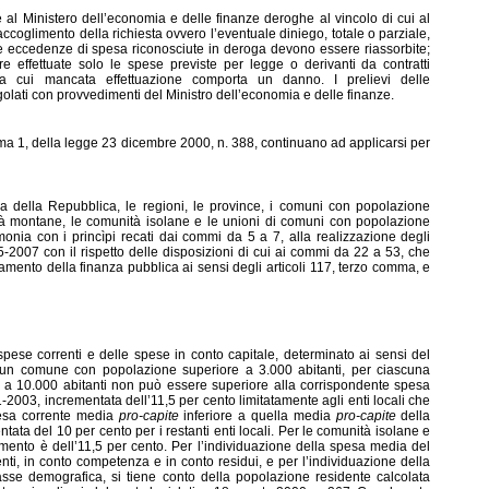
re al Ministero dell’economia e delle finanze deroghe al vincolo di cui al
ccoglimento della richiesta ovvero l’eventuale diniego, totale o parziale,
e eccedenze di spesa riconosciute in deroga devono essere riassorbite;
 effettuate solo le spese previste per legge o derivanti da contratti
i la cui mancata effettuazione comporta un danno. I prelievi delle
golati con provvedimenti del Ministro dell’economia e delle finanze.
omma 1, della legge 23 dicembre 2000, n. 388, continuano ad applicarsi per
ica della Repubblica, le regioni, le province, i comuni con popolazione
tà montane, le comunità isolane e le unioni di comuni con popolazione
onia con i princìpi recati dai commi da 5 a 7, alla realizzazione degli
05-2007 con il rispetto delle disposizioni di cui ai commi da 22 a 53, che
amento della finanza pubblica ai sensi degli articoli 117, terzo comma, e
pese correnti e delle spese in conto capitale, determinato ai sensi del
cun comune con popolazione superiore a 3.000 abitanti, per ciascuna
a 10.000 abitanti non può essere superiore alla corrispondente spesa
003, incrementata dell’11,5 per cento limitatamente agli enti locali che
pesa corrente media
pro-capite
inferiore a quella media
pro-capite
della
ta del 10 per cento per i restanti enti locali. Per le comunità isolane e
mento è dell’11,5 per cento. Per l’individuazione della spesa media del
nti, in conto competenza e in conto residui, e per l’individuazione della
lasse demografica, si tiene conto della popolazione residente calcolata