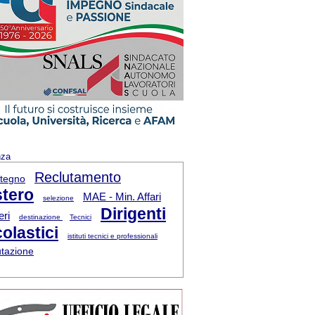
nza
Reclutamento
tegno
tero
MAE - Min. Affari
selezione
Dirigenti
eri
destinazione
Tecnici
olastici
istituti tecnici e professionali
utazione