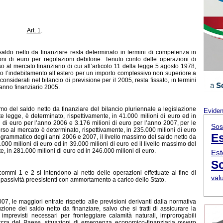
Art. 1
.
 saldo netto da finanziare resta determinato in termini di competenza in
oni di euro per regolazioni debitorie. Tenuto conto delle operazioni di
rso al mercato finanziario di cui all’articolo 11 della legge 5 agosto 1978,
so l’indebitamento all’estero per un importo complessivo non superiore a
considerati nel bilancio di previsione per il 2005, resta fissato, in termini
’anno finanziario 2005.
imo del saldo netto da finanziare del bilancio pluriennale a legislazione
Evide
nte legge, è determinato, rispettivamente, in 41.000 milioni di euro ed in
ni di euro per l’anno 2006 e 3.176 milioni di euro per l’anno 2007, per le
Sos
corso al mercato è determinato, rispettivamente, in 235.000 milioni di euro
Es
rogrammatico degli anni 2006 e 2007, il livello massimo del saldo netto da
.000 milioni di euro ed in 39.000 milioni di euro ed il livello massimo del
e, in 281.000 milioni di euro ed in 246.000 milioni di euro.
Est
Sc
i commi 1 e 2 si intendono al netto delle operazioni effettuate al fine di
val
 passività preesistenti con ammortamento a carico dello Stato.
7, le maggiori entrate rispetto alle previsioni derivanti dalla normativa
zione del saldo netto da finanziare, salvo che si tratti di assicurare la
 imprevisti necessari per fronteggiare calamità naturali, improrogabili
ezza del Paese, situazioni di emergenza economico-finanziaria ovvero