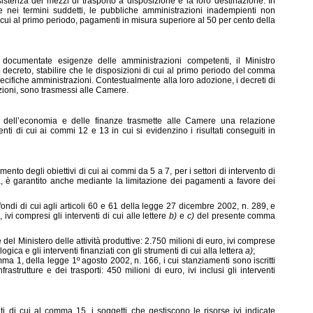
sistenza dei mezzi di trasporto a disposizione e la loro destinazione. In
 nei termini suddetti, le pubbliche amministrazioni inadempienti non
 cui al primo periodo, pagamenti in misura superiore al 50 per cento della
e documentate esigenze delle amministrazioni competenti, il Ministro
 decreto, stabilire che le disposizioni di cui al primo periodo del comma
cifiche amministrazioni. Contestualmente alla loro adozione, i decreti di
azioni, sono trasmessi alle Camere.
ro dell’economia e delle finanze trasmette alle Camere una relazione
nti di cui ai commi 12 e 13 in cui si evidenzino i risultati conseguiti in
ento degli obiettivi di cui ai commi da 5 a 7, per i settori di intervento di
è garantito anche mediante la limitazione dei pagamenti a favore dei
 fondi di cui agli articoli 60 e 61 della legge 27 dicembre 2002, n. 289, e
ivi compresi gli interventi di cui alle lettere
b)
e
c)
del presente comma
del Ministero delle attività produttive: 2.750 milioni di euro, ivi comprese
ica e gli interventi finanziati con gli strumenti di cui alla lettera
a)
;
omma 1, della legge 1º agosto 2002, n. 166, i cui stanziamenti sono iscritti
rastrutture e dei trasporti: 450 milioni di euro, ivi inclusi gli interventi
imiti di cui al comma 15, i soggetti che gestiscono le risorse ivi indicate