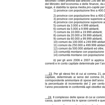
secondo i criteri previsti dall’articolo 156 del 
del Ministro dell’economia e delle finanze, da 
legge, è stabilita la spesa media
pro-capite
per 
1) province con popolazione fino a 400.000 
2) province con popolazione fino a 400.000 
3) province con popolazione superiore a 400
4) province con popolazione superiore a 400
5) comuni da 3.000 a 4.999 abitanti;
6) comuni da 5.000 a 9.999 abitanti;
7) comuni da 10.000 a 19.999 abitanti;
8) comuni da 20.000 a 59.999 abitanti;
9) comuni da 60.000 a 99.999 abitanti;
10) comuni da 100.000 a 249.999 abitant
11) comuni da 250.000 a 499.999 abitant
12) comuni da 500.000 abitanti ed oltre;
13) comunità montane con popolazione super
14) comunità montane con popolazione supe
b)
per gli anni 2006 e 2007 si applica 
correnti e in conto capitale determinate per l’an
23
. Per gli stessi fini di cui al comma 21,
capitale, determinato ai sensi del comma 24,
corrispondente ammontare di spese dell’anno 2
la percentuale di incremento del 2 per cento 
l’anno precedente in conformità agli obiettivi st
24
. Il complesso delle spese di cui ai commi
cassa, quale somma tra le spese correnti e quell