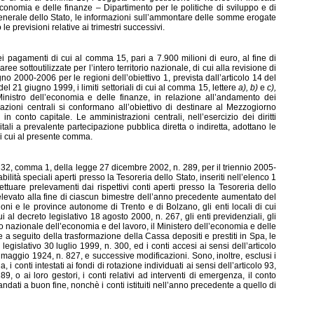
economia e delle finanze – Dipartimento per le politiche di sviluppo e di
enerale dello Stato, le informazioni sull’ammontare delle somme erogate
 previsioni relative ai trimestri successivi.
i pagamenti di cui al comma 15, pari a 7.900 milioni di euro, al fine di
ree sottoutilizzate per l’intero territorio nazionale, di cui alla revisione di
 2000-2006 per le regioni dell’obiettivo 1, prevista dall’articolo 14 del
 21 giugno 1999, i limiti settoriali di cui al comma 15, lettere
a), b)
e
c),
nistro dell’economia e delle finanze, in relazione all’andamento dei
azioni centrali si conformano all’obiettivo di destinare al Mezzogiorno
n conto capitale. Le amministrazioni centrali, nell’esercizio dei diritti
pitali a prevalente partecipazione pubblica diretta o indiretta, adottano le
di cui al presente comma.
olo 32, comma 1, della legge 27 dicembre 2002, n. 289, per il triennio 2005-
tabilità speciali aperti presso la Tesoreria dello Stato, inseriti nell’elenco 1
ttuare prelevamenti dai rispettivi conti aperti presso la Tesoreria dello
elevato alla fine di ciascun bimestre dell’anno precedente aumentato del
ioni e le province autonome di Trento e di Bolzano, gli enti locali di cui
ui al decreto legislativo 18 agosto 2000, n. 267, gli enti previdenziali, gli
lio nazionale dell’economia e del lavoro, il Ministero dell’economia e delle
rite a seguito della trasformazione della Cassa depositi e prestiti in Spa, le
 legislativo 30 luglio 1999, n. 300, ed i conti accesi ai sensi dell’articolo
maggio 1924, n. 827, e successive modificazioni. Sono, inoltre, esclusi i
, i conti intestati ai fondi di rotazione individuati ai sensi dell’articolo 93,
 o ai loro gestori, i conti relativi ad interventi di emergenza, il conto
n andati a buon fine, nonchè i conti istituiti nell’anno precedente a quello di