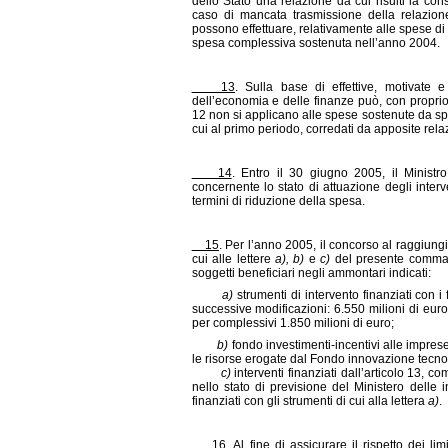
dello Stato una relazione da cui risulti la con
caso di mancata trasmissione della relazione
possono effettuare, relativamente alle spese di
spesa complessiva sostenuta nell’anno 2004.
13
. Sulla base di effettive, motivate 
dell’economia e delle finanze può, con proprio
12 non si applicano alle spese sostenute da spe
cui al primo periodo, corredati da apposite rel
14
. Entro il 30 giugno 2005, il Minist
concernente lo stato di attuazione degli interve
termini di riduzione della spesa.
15
. Per l’anno 2005, il concorso al raggiungim
cui alle lettere
a), b)
e
c)
del presente comma, 
soggetti beneficiari negli ammontari indicati:
a)
strumenti di intervento finanziati con i
successive modificazioni: 6.550 milioni di euro, 
per complessivi 1.850 milioni di euro;
b)
fondo investimenti-incentivi alle imprese 
le risorse erogate dal Fondo innovazione tecnolog
c)
interventi finanziati dall’articolo 13, c
nello stato di previsione del Ministero delle inf
finanziati con gli strumenti di cui alla lettera
a)
.
16
. Al fine di assicurare il rispetto dei l