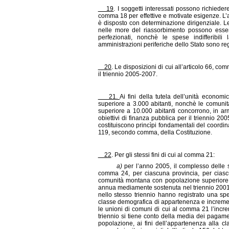
19
. I soggetti interessati possono richiede
comma 18 per effettive e motivate esigenze. L’a
è disposto con determinazione dirigenziale. L
nelle more del riassorbimento possono essere
perfezionati, nonchè le spese indifferibil
amministrazioni periferiche dello Stato sono re
20
. Le disposizioni di cui all’articolo 66, c
il triennio 2005-2007.
21.
Ai fini della tutela dell’unità econom
superiore a 3.000 abitanti, nonchè le comuni
superiore a 10.000 abitanti concorrono, in arm
obiettivi di finanza pubblica per il triennio 20
costituiscono princìpi fondamentali del coordin
119, secondo comma, della Costituzione.
22
. Per gli stessi fini di cui al comma 21:
a)
per l’anno 2005, il complesso delle s
comma 24, per ciascuna provincia, per cias
comunità montana con popolazione superiore 
annua mediamente sostenuta nel triennio 2001-2
nello stesso triennio hanno registrato una s
classe demografica di appartenenza e incrementa
le unioni di comuni di cui al comma 21 l’incre
triennio si tiene conto della media dei pagame
popolazione, ai fini dell’appartenenza alla c