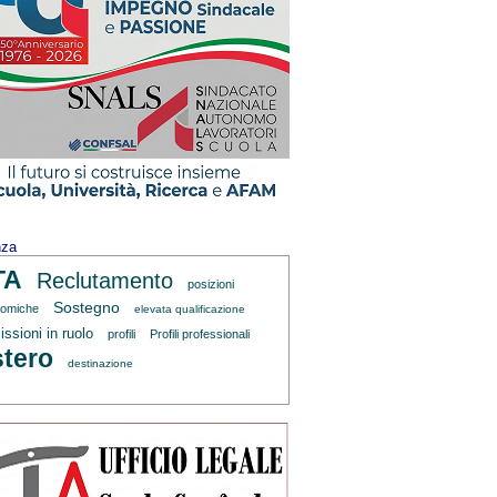
nza
TA
Reclutamento
posizioni
Sostegno
omiche
elevata qualificazione
ssioni in ruolo
profili
Profili professionali
tero
destinazione