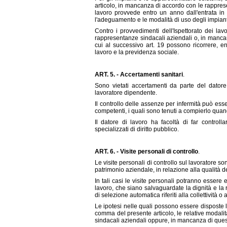
articolo, in mancanza di accordo con le rapprese
lavoro provvede entro un anno dall'entrata in 
l'adeguamento e le modalità di uso degli impiant
Contro i provvedimenti dell'Ispettorato dei lav
rappresentanze sindacali aziendali o, in mancan
cui al successivo art. 19 possono ricorrere, e
lavoro e la previdenza sociale.
ART. 5. - Accertamenti sanitari
.
Sono vietati accertamenti da parte del datore 
lavoratore dipendente.
Il controllo delle assenze per infermità può essere
competenti, i quali sono tenuti a compierlo quand
Il datore di lavoro ha facoltà di far controlla
specializzati di diritto pubblico.
ART. 6. - Visite personali di controllo
.
Le visite personali di controllo sul lavoratore son
patrimonio aziendale, in relazione alla qualità de
In tali casi le visite personali potranno essere 
lavoro, che siano salvaguardate la dignità e la
di selezione automatica riferiti alla collettività o 
Le ipotesi nelle quali possono essere disposte l
comma del presente articolo, le relative modal
sindacali aziendali oppure, in mancanza di ques