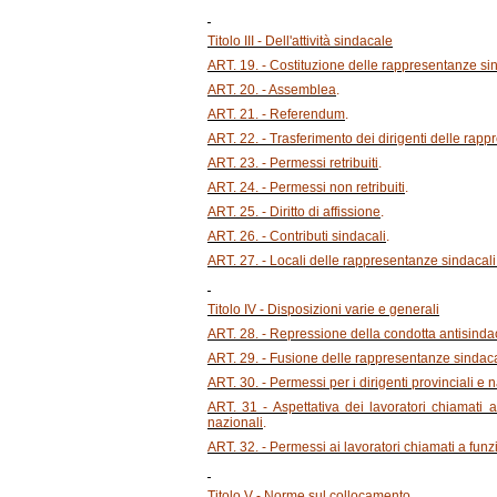
Titolo III - Dell'attività sindacale
ART. 19. - Costituzione delle rappresentanze sin
ART. 20. - Assemblea
.
ART. 21. - Referendum
.
ART. 22. - Trasferimento dei dirigenti delle rap
ART. 23. - Permessi retribuiti
.
ART. 24. - Permessi non retribuiti
.
ART. 25. - Diritto di affissione
.
ART. 26. - Contributi sindacali
.
ART. 27. - Locali delle rappresentanze sindacali
Titolo IV - Disposizioni varie e generali
ART. 28. - Repressione della condotta antisinda
ART. 29. - Fusione delle rappresentanze sindaca
ART. 30. - Permessi per i dirigenti provinciali e 
ART. 31 - Aspettativa dei lavoratori chiamati a
nazionali
.
ART. 32. - Permessi ai lavoratori chiamati a funz
Titolo V - Norme sul collocamento