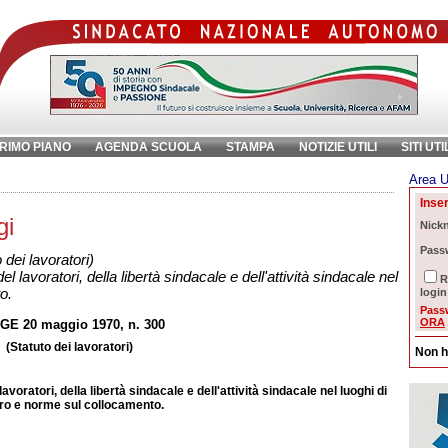
RIMO PIANO
AGENDA SCUOLA
STAMPA
NOTIZIE UTILI
SITI UTI
Area U
ave:
Inser
gi
Nick
Pass
dei lavoratori)
el lavoratori, della libertà sindacale e dell'attività sindacale nel
R
o.
login
Pass
ORA
GE 20 maggio 1970, n. 300
(Statuto dei lavoratori)
Non h
lavoratori, della libertà sindacale e dell'attività sindacale nel luoghi di
ro e norme sul collocamento.