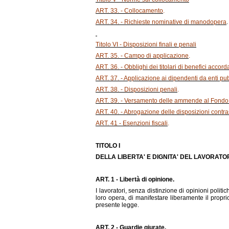
ART. 33. - Collocamento
.
ART. 34. - Richieste nominative di manodopera
.
Titolo VI - Disposizioni finali e penali
ART. 35. - Campo di applicazione
.
ART. 36. - Obblighi dei titolari di benefici accord
ART. 37. - Applicazione ai dipendenti da enti pub
ART. 38. - Disposizioni penali
.
ART. 39. - Versamento delle ammende al Fond
ART. 40. - Abrogazione delle disposizioni contras
ART. 41 - Esenzioni fiscali
.
TITOLO I
DELLA LIBERTA' E DIGNITA' DEL LAVORATO
ART. 1 - Libertà di opinione.
I lavoratori, senza distinzione di opinioni politi
loro opera, di manifestare liberamente il proprio
presente legge.
ART. 2 - Guardie giurate.