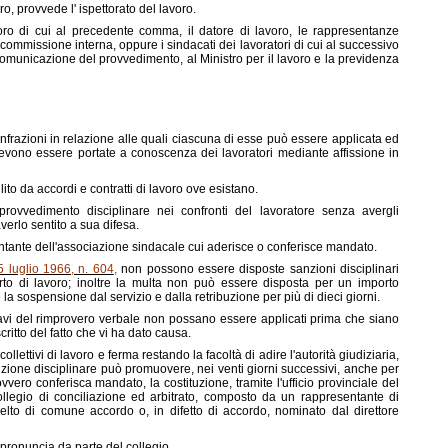
ro, provvede l' ispettorato del lavoro.
voro di cui al precedente comma, il datore di lavoro, le rappresentanze
commissione interna, oppure i sindacati dei lavoratori di cui al successivo
 comunicazione del provvedimento, al Ministro per il lavoro e la previdenza
 infrazioni in relazione alle quali ciascuna di esse può essere applicata ed
devono essere portate a conoscenza dei lavoratori mediante affissione in
to da accordi e contratti di lavoro ove esistano.
rovvedimento disciplinare nei confronti del lavoratore senza avergli
erlo sentito a sua difesa.
sentante dell'associazione sindacale cui aderisce o conferisce mandato.
5 luglio 1966, n. 604
,
non possono essere disposte sanzioni disciplinari
rto di lavoro; inoltre la multa non può essere disposta per un importo
la sospensione dal servizio e dalla retribuzione per più di dieci giorni.
gravi del rimprovero verbale non possano essere applicati prima che siano
critto del fatto che vi ha dato causa.
lettivi di lavoro e ferma restando la facoltà di adire l'autorità giudiziaria,
anzione disciplinare può promuovere, nei venti giorni successivi, anche per
vvero conferisca mandato, la costituzione, tramite l'ufficio provinciale del
legio di conciliazione ed arbitrato, composto da un rappresentante di
lto di comune accordo o, in difetto di accordo, nominato dal direttore
 pronuncia da parte del collegio.