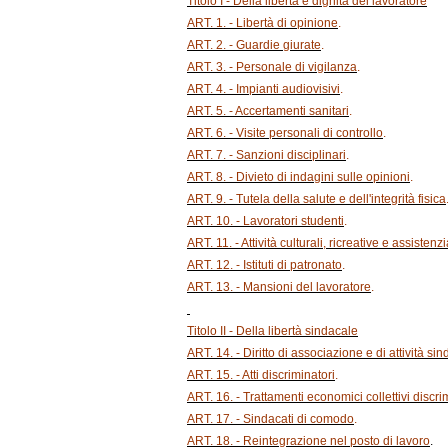
Titolo I - Della libertà e dignità del lavoratore
ART. 1. - Libertà di opinione
.
ART. 2. - Guardie giurate
.
ART. 3. - Personale di vigilanza
.
ART. 4. - Impianti audiovisivi
.
ART. 5. - Accertamenti sanitari
.
ART. 6. - Visite personali di controllo
.
ART. 7. - Sanzioni disciplinari
.
ART. 8. - Divieto di indagini sulle opinioni
.
ART. 9. - Tutela della salute e dell'integrità fisica
ART. 10. - Lavoratori studenti
.
ART. 11. - Attività culturali, ricreative e assistenzi
ART. 12. - Istituti di patronato
.
ART. 13. - Mansioni del lavoratore
.
Titolo II - Della libertà sindacale
ART. 14. - Diritto di associazione e di attività si
ART. 15. - Atti discriminatori
.
ART. 16. - Trattamenti economici collettivi discri
ART. 17. - Sindacati di comodo
.
ART. 18. - Reintegrazione nel posto di lavoro
.