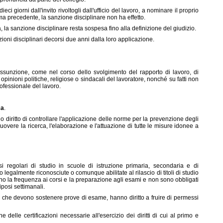
ci giorni dall'invito rivoltogli dall'ufficio del lavoro, a nominare il proprio
ma precedente, la sanzione disciplinare non ha effetto.
ia, la sanzione disciplinare resta sospesa fino alla definizione del giudizio.
ioni disciplinari decorsi due anni dalla loro applicazione.
ll'assunzione, come nel corso dello svolgimento del rapporto di lavoro, di
 opinioni politiche, religiose o sindacali del lavoratore, nonché su fatti non
professionale del lavoro.
ca
.
 diritto di controllare l'applicazione delle norme per la prevenzione degli
muovere la ricerca, l'elaborazione e l'attuazione di tutte le misure idonee a
corsi regolari di studio in scuole di istruzione primaria, secondaria e di
o legalmente riconosciute o comunque abilitate al rilascio di titoli di studio
lino la frequenza ai corsi e la preparazione agli esami e non sono obbligati
iposi settimanali.
ri, che devono sostenere prove di esame, hanno diritto a fruire di permessi
e delle certificazioni necessarie all'esercizio dei diritti di cui al primo e