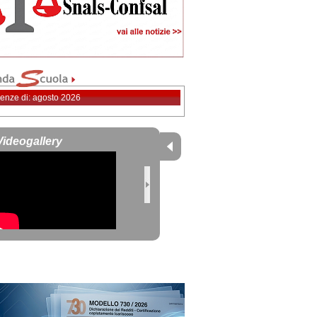
enze di: agosto 2026
Videogallery