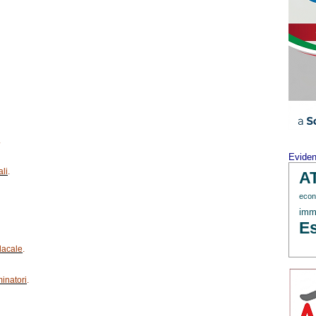
.
Evide
ali
.
A
econ
immi
Es
ndacale
.
minatori
.