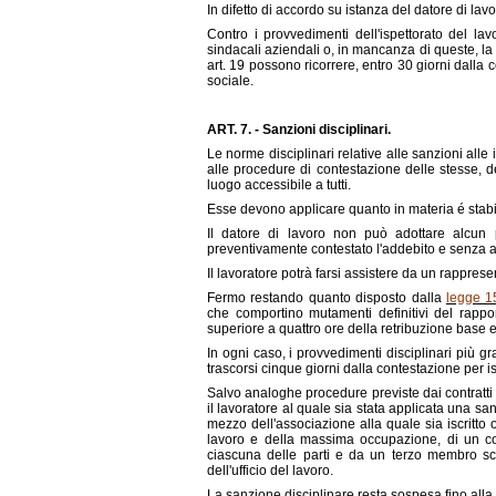
In difetto di accordo su istanza del datore di lavo
Contro i provvedimenti dell'ispettorato del la
sindacali aziendali o, in mancanza di queste, la 
art. 19 possono ricorrere, entro 30 giorni dalla
sociale.
ART. 7. - Sanzioni disciplinari.
Le norme disciplinari relative alle sanzioni alle
alle procedure di contestazione delle stesse, 
luogo accessibile a tutti.
Esse devono applicare quanto in materia é stabili
Il datore di lavoro non può adottare alcun p
preventivamente contestato l'addebito e senza av
Il lavoratore potrà farsi assistere da un rappre
Fermo restando quanto disposto dalla
legge 1
che comportino mutamenti definitivi del rappo
superiore a quattro ore della retribuzione base e 
In ogni caso, i provvedimenti disciplinari più 
trascorsi cinque giorni dalla contestazione per is
Salvo analoghe procedure previste dai contratti col
il lavoratore al quale sia stata applicata una s
mezzo dell'associazione alla quale sia iscritto o
lavoro e della massima occupazione, di un col
ciascuna delle parti e da un terzo membro sce
dell'ufficio del lavoro.
La sanzione disciplinare resta sospesa fino alla