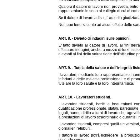
Qualora il datore di lavoro non provveda, entro die
rappresentante in seno al collegio di cui al cam
Se il datore di lavoro adisce l' autorità giudiziar
Non può tenersi conto ad alcun effetto delle sanz
ART. 8. - Divieto di indagini sulle opinioni
.
E' fatto divieto al datore di lavoro, ai fini de
effettuare indagini, anche a mezzo di terzi, sulle
rilevanti ai fini della valutazione dell'attitudine 
ART. 9. - Tutela della salute e dell'integrità fisi
I lavoratori, mediante loro rappresentanze, hanno
infortuni e delle malattie professionali e di pro
tutelare la loro salute e la loro integrità fisica.
ART. 10. - Lavoratori studenti
.
I lavoratori studenti, iscritti e frequentanti 
qualificazione professionale, statali, pareggiate 
legali, hanno diritto a turni di lavoro che agevo
a prestazioni di lavoro straordinario o durante i r
I lavoratori studenti, compresi quelli universita
giornalieri retribuiti.
Il datore di lavoro potrà richiedere la produzion
secondo comma.