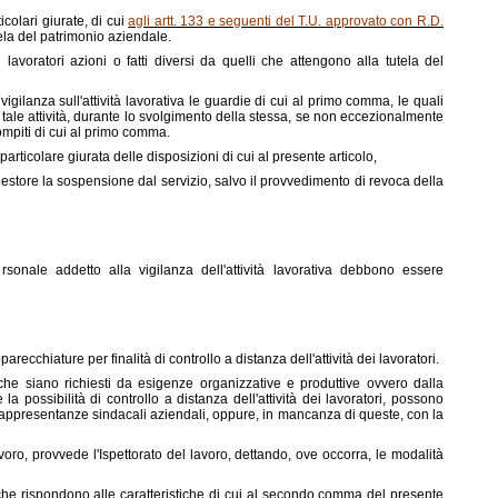
icolari giurate, di cui
agli artt. 133 e seguenti del T.U. approvato con R.D.
tela del patrimonio aziendale.
avoratori azioni o fatti diversi da quelli che attengono alla tutela del
 vigilanza sull'attività lavorativa le guardie di cui al primo comma, le quali
tale attività, durante lo svolgimento della stessa, se non eccezionalmente
ompiti di cui al primo comma.
rticolare giurata delle disposizioni di cui al presente articolo,
uestore la sospensione dal servizio, salvo il provvedimento di revoca della
sonale addetto alla vigilanza dell'attività lavorativa debbono essere
pparecchiature per finalità di controllo a distanza dell'attività dei lavoratori.
 che siano richiesti da esigenze organizzative e produttive ovvero dalla
a possibilità di controllo a distanza dell'attività dei lavoratori, possono
 rappresentanze sindacali aziendali, oppure, in mancanza di queste, con la
avoro, provvede l'Ispettorato del lavoro, dettando, ove occorra, le modalità
, che rispondono alle caratteristiche di cui al secondo comma del presente