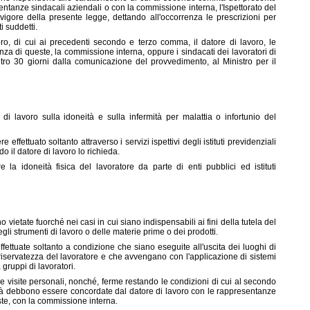
ntanze sindacali aziendali o con la commissione interna, l'Ispettorato del
vigore della presente legge, dettando all'occorrenza le prescrizioni per
i suddetti.
oro, di cui ai precedenti secondo e terzo comma, il datore di lavoro, le
za di queste, la commissione interna, oppure i sindacati dei lavoratori di
ntro 30 giorni dalla comunicazione del provvedimento, al Ministro per il
di lavoro sulla idoneità e sulla infermità per malattia o infortunio del
 effettuato soltanto attraverso i servizi ispettivi degli istituti previdenziali
o il datore di lavoro lo richieda.
re la idoneità fisica del lavoratore da parte di enti pubblici ed istituti
o vietate fuorché nei casi in cui siano indispensabili ai fini della tutela del
gli strumenti di lavoro o delle materie prime o dei prodotti.
effettuate soltanto a condizione che siano eseguite all'uscita dei luoghi di
 riservatezza del lavoratore e che avvengano con l'applicazione di sistemi
a gruppi di lavoratori.
e visite personali, nonché, ferme restando le condizioni di cui al secondo
ità debbono essere concordate dal datore di lavoro con le rappresentanze
te, con la commissione interna.