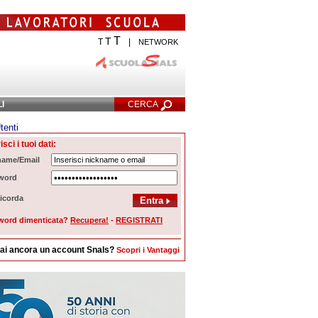
T
T
T
|
NETWORK
LI
CERCA
tenti
Ricerca Avanzata
isci i tuoi dati:
name/Email
word
icorda
word dimenticata?
Recupera!
-
REGISTRATI
ai ancora un account Snals?
Scopri i Vantaggi