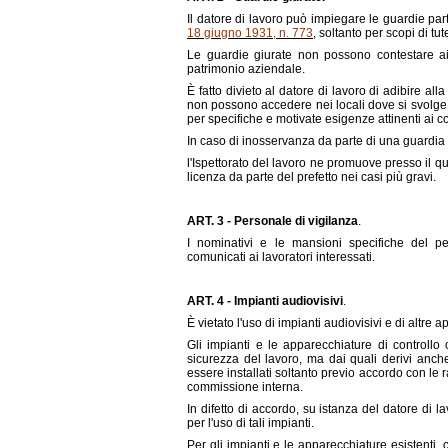
Il datore di lavoro può impiegare le guardie part
18 giugno 1931, n. 773
, soltanto per scopi di tu
Le guardie giurate non possono contestare ai l
patrimonio aziendale.
È fatto divieto al datore di lavoro di adibire alla
non possono accedere nei locali dove si svolge 
per specifiche e motivate esigenze attinenti ai c
In caso di inosservanza da parte di una guardia pa
l'Ispettorato del lavoro ne promuove presso il q
licenza da parte del prefetto nei casi più gravi.
ART. 3 - Personale di vigilanza
.
I nominativi e le mansioni specifiche del per
comunicati ai lavoratori interessati.
ART. 4 - Impianti audiovisivi
.
È vietato l'uso di impianti audiovisivi e di altre a
Gli impianti e le apparecchiature di controllo
sicurezza del lavoro, ma dai quali derivi anche l
essere installati soltanto previo accordo con le
commissione interna.
In difetto di accordo, su istanza del datore di l
per l'uso di tali impianti.
Per gli impianti e le apparecchiature esistenti