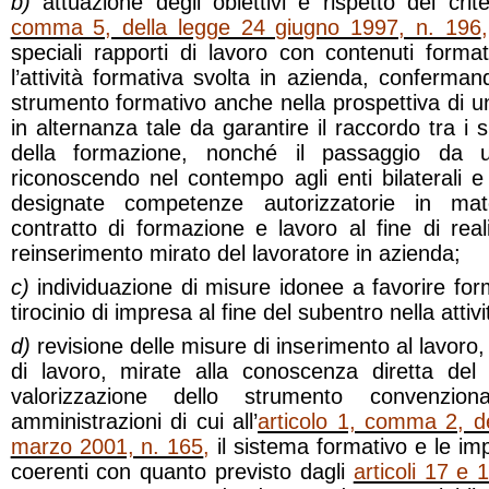
b)
attuazione degli obiettivi e rispetto dei criter
comma 5, della legge 24 giugno 1997, n. 196
,
speciali rapporti di lavoro con contenuti format
l’attività formativa svolta in azienda, conferma
strumento formativo anche nella prospettiva di 
in alternanza tale da garantire il raccordo tra i s
della formazione, nonché il passaggio da un
riconoscendo nel contempo agli enti bilaterali e 
designate competenze autorizzatorie in mate
contratto di formazione e lavoro al fine di reali
reinserimento mirato del lavoratore in azienda;
c)
individuazione di misure idonee a favorire for
tirocinio di impresa al fine del subentro nella attiv
d)
revisione delle misure di inserimento al lavoro,
di lavoro, mirate alla conoscenza diretta de
valorizzazione dello strumento convenzion
amministrazioni di cui all’
articolo 1, comma 2, de
marzo 2001, n. 165
,
il sistema formativo e le i
coerenti con quanto previsto dagli
articoli 17 e 