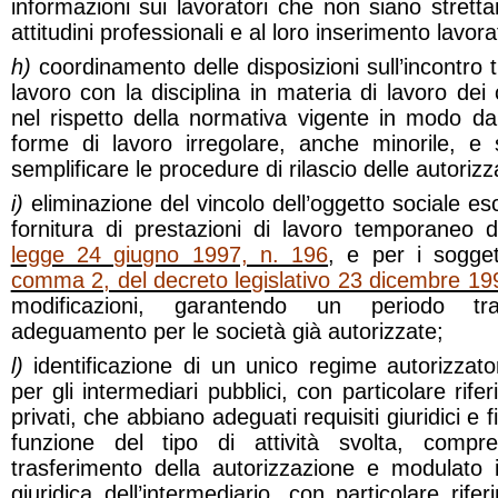
informazioni sui lavoratori che non siano stretta
attitudini professionali e al loro inserimento lavora
h)
coordinamento delle disposizioni sull’incontro 
lavoro con la disciplina in materia di lavoro dei 
nel rispetto della normativa vigente in modo da
forme di lavoro irregolare, anche minorile, e
semplificare le procedure di rilascio delle autorizz
i)
eliminazione del vincolo dell’oggetto sociale es
fornitura di prestazioni di lavoro temporaneo di
legge 24 giugno 1997, n. 196
, e per i soggett
comma 2, del decreto legislativo 23 dicembre 19
modificazioni, garantendo un periodo tra
adeguamento per le società già autorizzate;
l)
identificazione di un unico regime autorizzato
per gli intermediari pubblici, con particolare rifer
privati, che abbiano adeguati requisiti giuridici e f
funzione del tipo di attività svolta, compre
trasferimento della autorizzazione e modulato i
giuridica dell’intermediario, con particolare rife