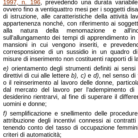
1997, n. 196
, prevedendo una durata variabil
ovvero fino a ventiquattro mesi per i soggetti disabi
di istruzione, alle caratteristiche della attività la
appartenenza nonché, con riferimento ai soggetti
alla natura della menomazione e all’inc
sull’allungamento dei tempi di apprendimento in r
mansioni in cui vengono inseriti, e prevedend
corresponsione di un sussidio in un quadro di 
misure di inserimento non costituenti rapporti di l
e)
orientamento degli strumenti definiti ai sensi d
direttivi di cui alle lettere
b), c)
e
d)
, nel senso di
o il reinserimento al lavoro delle donne, partico
dal mercato del lavoro per l’adempimento di c
desiderino rientrarvi, al fine di superare il diffe
uomini e donne;
f)
semplificazione e snellimento delle procedure
attribuzione degli incentivi connessi ai contratt
tenendo conto del tasso di occupazione femmin
criteri di automaticità;