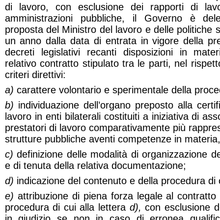
di lavoro, con esclusione dei rapporti di lav
amministrazioni pubbliche, il Governo è del
proposta del Ministro del lavoro e delle politiche so
un anno dalla data di entrata in vigore della p
decreti legislativi recanti disposizioni in mater
relativo contratto stipulato tra le parti, nel rispet
criteri direttivi:
a)
carattere volontario e sperimentale della proced
b)
individuazione dell’organo preposto alla certif
lavoro in enti bilaterali costituiti a iniziativa di as
prestatori di lavoro comparativamente più rappre
strutture pubbliche aventi competenze in materia,
c)
definizione delle modalità di organizzazione del
e di tenuta della relativa documentazione;
d)
indicazione del contenuto e della procedura di c
e)
attribuzione di piena forza legale al contratto c
procedura di cui alla lettera
d),
con esclusione del
in giudizio se non in caso di erronea qualif