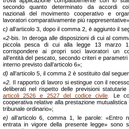
trova applicazione compatibilmente con lo stat
secondo quanto determinato da accordi colle
nazionali del movimento cooperativo e organi
lavoratori comparativamente più rappresentative»
c)
all’articolo 3, dopo il comma 2, è aggiunto il s
«
2-
bis. In deroga alle disposizioni di cui al comm
piccola pesca di cui alla legge 13 marzo 
corrispondere ai propri soci lavoratori un 
all’entità del pescato, secondo criteri e parametri
interno previsto dall’articolo 6»;
d)
all’articolo 5, il comma 2 è sostituito dal segue
«
2.
Il rapporto di lavoro si estingue con il recess
deliberati nel rispetto delle previsioni statutari
articoli 2526 e 2527 del codice civile
.
Le con
cooperativa relative alla prestazione mutualistic
tribunale ordinario»;
e)
all’articolo 6, comma 1, le parole: «Entro 
entrata in vigore della presente legge» sono so