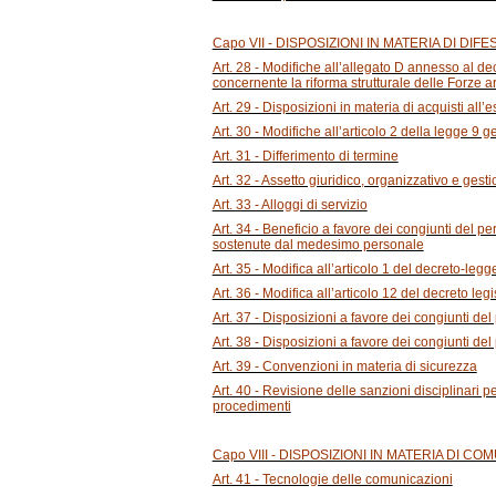
Capo VII - DISPOSIZIONI IN MATERIA DI DIF
Art. 28 - Modifiche all’allegato D annesso al d
concernente la riforma strutturale delle Forze 
Art. 29 - Disposizioni in materia di acquisti all’
Art. 30 - Modifiche all’articolo 2 della legge 9 
Art. 31 - Differimento di termine
Art. 32 - Assetto giuridico, organizzativo e gesti
Art. 33 - Alloggi di servizio
Art. 34 - Beneficio a favore dei congiunti del p
sostenute dal medesimo personale
Art. 35 - Modifica all’articolo 1 del decreto-le
Art. 36 - Modifica all’articolo 12 del decreto leg
Art. 37 - Disposizioni a favore dei congiunti del
Art. 38 - Disposizioni a favore dei congiunti de
Art. 39 - Convenzioni in materia di sicurezza
Art. 40 - Revisione delle sanzioni disciplinari p
procedimenti
Capo VIII - DISPOSIZIONI IN MATERIA DI CO
Art. 41 - Tecnologie delle comunicazioni