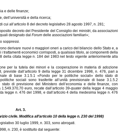
a e delle finanze;
 dell’università e della ricerca;
i cui all’articolo 8 del decreto legislativo 28 agosto 1997, n. 281;
pposito decreto del Presidente del Consiglio dei ministri, da associazioni
 quali designato dal
Forum
delle associazioni familiari»;
no soppressi.
ono derivare nuovi o maggiori oneri a carico del bilancio dello Stato e, a
i trattamenti economici corrisposti, a qualsiasi titolo, ai componenti della
 della citata legge n. 184 del 1983 nel testo vigente anteriormente alla
ne per la tutela dei minori e la cooperazione in materia di adozione
3, previste dall’articolo 9 della legge 31 dicembre 1998, n. 476, pari a
ionale di base 3.1.5.1 «Fondo per le politiche sociali» dello stato di
olitiche sociali sono trasferite all’unità previsionale di base 3.1.5.2
o stato di previsione del Ministero dell’economia e delle finanze, con
a 1.549.370,70 euro, recate dall’articolo 39-
quater
della legge 4 maggio
itata legge n. 476 del 1998, e dall’articolo 4 della medesima legge n. 476
Art. 3.
zio civile. Modifica all’articolo 10 della legge n. 230 del 1998)
legislativo 30 luglio 1999, n. 303, sono abrogati.
998, n. 230, è sostituito dal seguente: