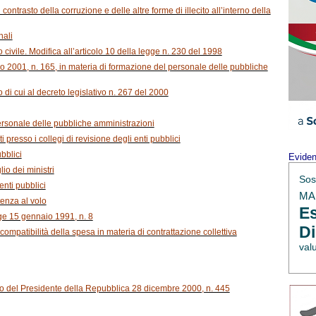
contrasto della corruzione e delle altre forme di illecito all’interno della
nali
o civile. Modifica all’articolo 10 della legge n. 230 del 1998
rzo 2001, n. 165, in materia di formazione del personale delle pubbliche
co di cui al decreto legislativo n. 267 del 2000
 personale delle pubbliche amministrazioni
ati presso i collegi di revisione degli enti pubblici
ubblici
Evide
io dei ministri
Sos
enti pubblici
MAE
tenza al volo
Es
egge 15 gennaio 1991, n. 8
Di
compatibilità della spesa in materia di contrattazione collettiva
val
reto del Presidente della Repubblica 28 dicembre 2000, n. 445