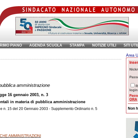
RIMO PIANO
AGENDA SCUOLA
STAMPA
NOTIZIE UTILI
SITI UTI
Area U
ave:
Inser
Nick
Pass
 pubblica amministrazione
R
login
gge 16 gennaio 2003, n. 3
Pass
ORA
ntali in materia di pubblica amministrazione
Non h
le
n. 15 del 20 Gennaio 2003 - Supplemento Ordinario n. 5
LICHE AMMINISTRAZIONI