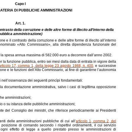
Capo I
 MATERIA DI PUBBLICHE AMMINISTRAZIONI
Art. 1.
rasto della corruzione e delle altre forme di illecito all’interno della
ubblica amministrazione)
ne e il contrasto della corruzione e delle altre forme di illecito all’interno
enominato «Alto Commissario», alla diretta dipendenza funzionale del
ata la spesa annua massima di 582.000 euro a decorrere dall’anno 2002.
r la funzione pubblica, entro sei mesi dalla data di entrata in vigore della
articolo 17, comma 1, della legge 23 agosto 1988, n. 400
,
e successive
one e le funzioni dell’Alto Commissario, al fine di garantirne l’autonomia
i nell’osservanza dei seguenti princìpi fondamentali:
la documentazione amministrativa, salvo i casi di legittima opposizione
che amministrazioni;
icio o su istanza delle pubbliche amministrazioni;
e del Consiglio dei ministri, che riferisce periodicamente ai Presidenti
nti delle amministrazioni pubbliche di cui all’
articolo 1, comma 2, del
n posizione di comando secondo i rispettivi ordinamenti, il cui servizio
ogni effetto di legge a quello prestato presso le amministrazioni di