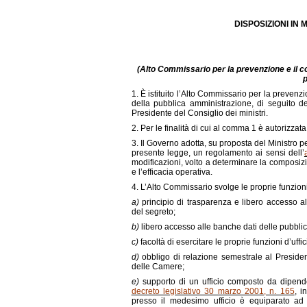
DISPOSIZIONI IN
(Alto Commissario per la prevenzione e il cont
p
1. È istituito l’Alto Commissario per la prevenzio
della pubblica amministrazione, di seguito d
Presidente del Consiglio dei ministri.
2. Per le finalità di cui al comma 1 è autorizz
3. Il Governo adotta, su proposta del Ministro pe
presente legge, un regolamento ai sensi dell’
modificazioni, volto a determinare la composizi
e l’efficacia operativa.
4. L’Alto Commissario svolge le proprie funzion
a)
principio di trasparenza e libero accesso al
del segreto;
b)
libero accesso alle banche dati delle pubbli
c)
facoltà di esercitare le proprie funzioni d’uff
d)
obbligo di relazione semestrale al President
delle Camere;
e)
supporto di un ufficio composto da dipende
decreto legislativo 30 marzo 2001, n. 165
, i
presso il medesimo ufficio è equiparato ad 