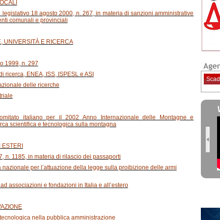
LOCALI
to legislativo 18 agosto 2000, n. 267, in materia di sanzioni amministrative
enti comunali e provinciali
E, UNIVERSITÀ E RICERCA
lio 1999, n. 297
i di ricerca, ENEA, ISS, ISPESL e ASI
Scad
nazionale delle ricerche
triale
 Comitato italiano per il 2002 Anno Internazionale delle Montagne e
cerca scientifica e tecnologica sulla montagna
I ESTERI
 n. 1185, in materia di rilascio dei passaporti
à nazionale per l’attuazione della legge sulla proibizione delle armi
ad associazioni e fondazioni in Italia e all’estero
OVAZIONE
e tecnologica nella pubblica amministrazione