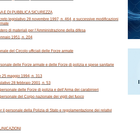
ESA E DI PUBBLICA SICUREZZA
ecreto legislativo 28 novembre 1997, n. 464, e successive modificazioni
armate
estero di materiali per l’Amministrazione della difesa
gennaio 1951, n. 204
onale del Circolo ufficiali delle Forze armate
ersonale delle Forze armate e delle Forze di polizia e spese sanitarie
gge 25 maggio 1994, n. 313
islativo 28 febbraio 2001, n. 53
 personale delle Forze di polizia e dell’Arma dei carabinieri
l personale del Corpo nazionale dei vigili del fuoco
er il personale della Polizia di Stato e regolamentazione dei relativi
MUNICAZIONI