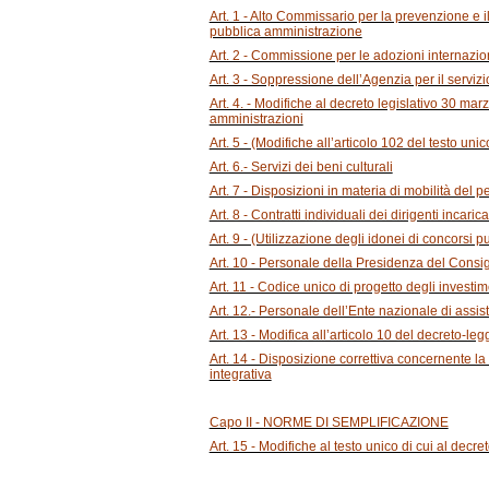
Art. 1 - Alto Commissario per la prevenzione e il 
pubblica amministrazione
Art. 2 - Commissione per le adozioni internazio
Art. 3 - Soppressione dell’Agenzia per il servizi
Art. 4. - Modifiche al decreto legislativo 30 ma
amministrazioni
Art. 5 - (Modifiche all’articolo 102 del testo uni
Art. 6.- Servizi dei beni culturali
Art. 7 - Disposizioni in materia di mobilità del
Art. 8 - Contratti individuali dei dirigenti incaric
Art. 9 - (Utilizzazione degli idonei di concorsi p
Art. 10 - Personale della Presidenza del Consigl
Art. 11 - Codice unico di progetto degli investim
Art. 12.- Personale dell’Ente nazionale di assis
Art. 13 - Modifica all’articolo 10 del decreto-l
Art. 14 - Disposizione correttiva concernente la 
integrativa
Capo II - NORME DI SEMPLIFICAZIONE
Art. 15 - Modifiche al testo unico di cui al dec