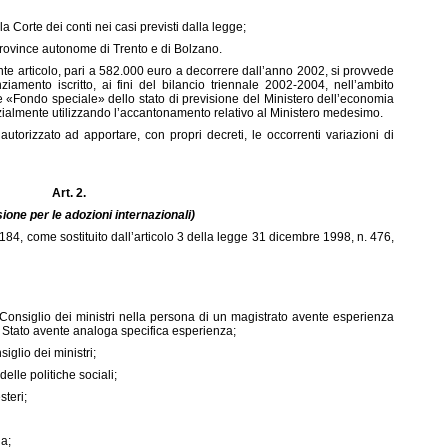
la Corte dei conti nei casi previsti dalla legge;
province autonome di Trento e di Bolzano.
ente articolo, pari a 582.000 euro a decorrere dall’anno 2002, si provvede
iamento iscritto, ai fini del bilancio triennale 2002-2004, nell’ambito
te «Fondo speciale» dello stato di previsione del Ministero dell’economia
rzialmente utilizzando l’accantonamento relativo al Ministero medesimo.
autorizzato ad apportare, con propri decreti, le occorrenti variazioni di
Art. 2.
one per le adozioni internazionali)
 184, come sostituito dall’articolo 3 della legge 31 dicembre 1998, n. 476,
onsiglio dei ministri nella persona di un magistrato avente esperienza
lo Stato avente analoga specifica esperienza;
glio dei ministri;
elle politiche sociali;
steri;
ia;