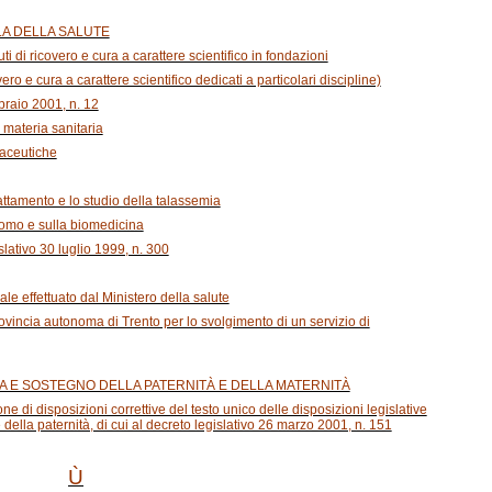
ELA DELLA SALUTE
uti di ricovero e cura a carattere scientifico in fondazioni
overo e cura a carattere scientifico dedicati a particolari discipline)
bbraio 2001, n. 12
n materia sanitaria
maceutiche
trattamento e lo studio della talassemia
’uomo e sulla biomedicina
islativo 30 luglio 1999, n. 300
le effettuato dal Ministero della salute
provincia autonoma di Trento per lo svolgimento di un servizio di
TELA E SOSTEGNO DELLA PATERNITÀ E DELLA MATERNITÀ
ne di disposizioni correttive del testo unico delle disposizioni legislative
 della paternità, di cui al decreto legislativo 26 marzo 2001, n. 151
Ù