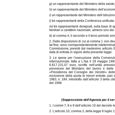
g)
un rappresentante del Ministero della salute;
h)
un rappresentante del Ministero dell’economi
i)
un rappresentante del Ministero dell’istruzione,
l)
tre rappresentanti della Conferenza unificata d
m)
tre rappresentanti designati, sulla base di a
familiari a carattere nazionale, almeno uno dei
b)
al comma 4, il secondo e il terzo periodo so
2. Dalle disposizioni di cui al comma 1 non dev
tal fine, sono corrispondentemente rideterminati 
Commissione, previsti dal medesimo articolo 38
data di entrata in vigore della presente legge.
3. Le spese per l’esecuzione della Convenzio
internazionale, fatta a L’Aja il 29 maggio 199
6.817.231,07 euro, iscritte nell’unità previs
previsione del Ministero del lavoro e delle p
«Presidenza del Consiglio dei ministri» dell
esclusione della quota di minori entrate, pari 
1983, n. 184, introdotto dall’articolo 3 della c
del 1998.
(Soppressione dell’Agenzia per il servi
1. I commi 7, 8 e 9 dell’articolo 10 del decreto 
2. L’articolo 10, comma 3, della legge 8 luglio 1