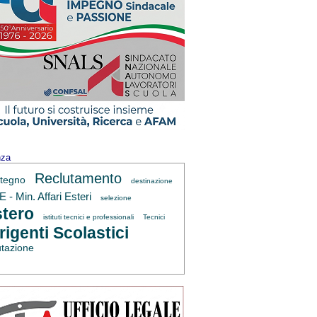
nza
Reclutamento
tegno
destinazione
 - Min. Affari Esteri
selezione
tero
istituti tecnici e professionali
Tecnici
rigenti Scolastici
utazione