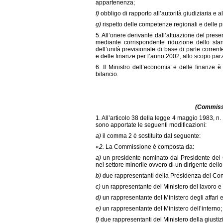
appartenenza;
f)
obbligo di rapporto all’autorità giudiziaria e al
g)
rispetto delle competenze regionali e delle 
5. All’onere derivante dall’attuazione del pres
mediante corrispondente riduzione dello stanz
dell’unità previsionale di base di parte corren
e delle finanze per l’anno 2002, allo scopo pa
6. Il Ministro dell’economia e delle finanze è 
bilancio.
(Commissi
1. All’articolo 38 della legge 4 maggio 1983, n.
sono apportate le seguenti modificazioni:
a)
il comma 2 è sostituito dal seguente:
«
2.
La Commissione è composta da:
a)
un presidente nominato dal Presidente del C
nel settore minorile ovvero di un dirigente del
b)
due rappresentanti della Presidenza del Consi
c)
un rappresentante del Ministero del lavoro e d
d)
un rappresentante del Ministero degli affari e
e)
un rappresentante del Ministero dell’interno;
f)
due rappresentanti del Ministero della giustiz