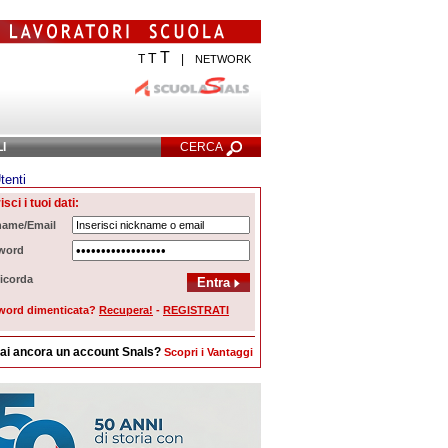
T
T
T
|
NETWORK
LI
CERCA
tenti
Ricerca Avanzata
isci i tuoi dati:
name/Email
word
icorda
word dimenticata?
Recupera!
-
REGISTRATI
ai ancora un account Snals?
Scopri i Vantaggi