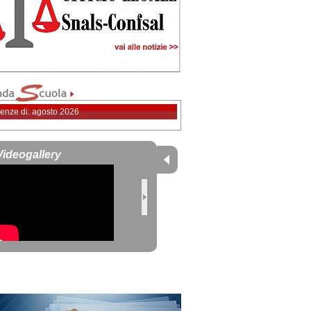
enze di: agosto 2026
Videogallery