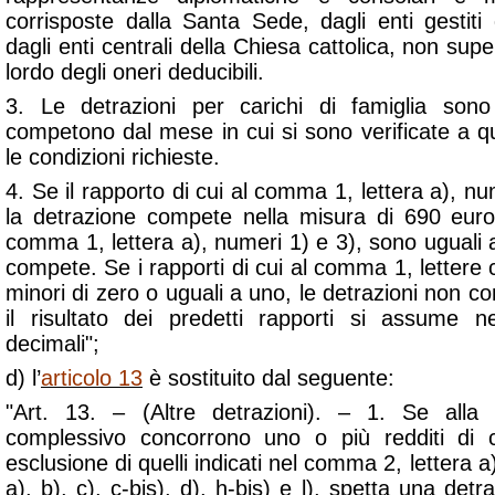
corrisposte dalla Santa Sede, dagli enti gestit
dagli enti centrali della Chiesa cattolica, non sup
lordo degli oneri deducibili.
3. Le detrazioni per carichi di famiglia so
competono dal mese in cui si sono verificate a q
le condizioni richieste.
4. Se il rapporto di cui al comma 1, lettera a), n
la detrazione compete nella misura di 690 euro.
comma 1, lettera a), numeri 1) e 3), sono uguali 
compete. Se i rapporti di cui al comma 1, lettere c
minori di zero o uguali a uno, le detrazioni non co
il risultato dei predetti rapporti si assume n
decimali";
d) l’
articolo 13
è sostituito dal seguente:
"Art. 13. – (Altre detrazioni). – 1. Se alla
complessivo concorrono uno o più redditi di cu
esclusione di quelli indicati nel comma 2, lettera 
a), b), c), c-bis), d), h-bis) e l), spetta una detr