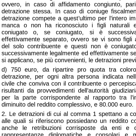
ovvero, in caso di affidamento congiunto, par
detrazione stessa. In caso di coniuge fiscalment
detrazione compete a quest’ultimo per l’intero imp
manca o non ha riconosciuto i figli naturali 
coniugato o, se coniugato, si è successi
effettivamente separato, ovvero se vi sono figli adot
del solo contribuente e questi non è coniugat
successivamente legalmente ed effettivamente sepa
si applicano, se più convenienti, le detrazioni previs
d) 750 euro, da ripartire pro quota tra coloro
detrazione, per ogni altra persona indicata nell
civile
che conviva con il contribuente o percepisc
risultanti da provvedimenti dell’autorità giudizia
per la parte corrispondente al rapporto tra l’
diminuito del reddito complessivo, e 80.000 euro.
2. Le detrazioni di cui al comma 1 spettano a c
alle quali si riferiscono possiedano un reddito
anche le retribuzioni corrisposte da enti e or
rappresentanze diplomatiche e consolari e m