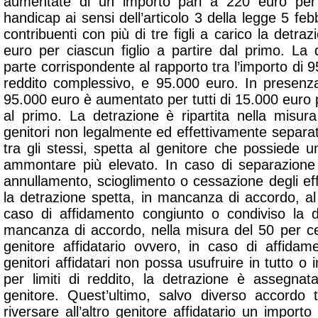
aumentate di un importo pari a 220 euro per o
handicap ai sensi dell’articolo 3 della legge 5 feb
contribuenti con più di tre figli a carico la detr
euro per ciascun figlio a partire dal primo. La 
parte corrispondente al rapporto tra l’importo di 9
reddito complessivo, e 95.000 euro. In presenza d
95.000 euro è aumentato per tutti di 15.000 euro p
al primo. La detrazione è ripartita nella misur
genitori non legalmente ed effettivamente separa
tra gli stessi, spetta al genitore che possiede 
ammontare più elevato. In caso di separazione 
annullamento, scioglimento o cessazione degli effet
la detrazione spetta, in mancanza di accordo, al 
caso di affidamento congiunto o condiviso la de
mancanza di accordo, nella misura del 50 per cen
genitore affidatario ovvero, in caso di affida
genitori affidatari non possa usufruire in tutto o 
per limiti di reddito, la detrazione è assegna
genitore. Quest’ultimo, salvo diverso accordo 
riversare all’altro genitore affidatario un importo 