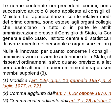
Le norme contenute nei precedenti commi, nonc
successivo articolo 8 sono applicate ai consigli di 
Ministeri. Le rappresentanze, con le relative modali
del primo comma, sono estese agli organi colleg
che esercitano in tutto o in parte le attrib
amministrazione presso il Consiglio di Stato, la Cor
generale dello Stato, l'Istituto centrale di statisti
di avanzamento del personale e organismi similari (
Nulla è innovato per quanto concerne i consigli 
amministrazioni e aziende autonome dello Stato, che
rispettivi ordinamenti, salvo quanto previsto alla 
per quanto attiene il numero minimo dei rappresen
membri supplenti (3).
(1) Modifica l'
art. 146, d.p.r. 10 gennaio 1957, n. 3
luglio 1977, n. 721
.
(2) Comma aggiunto dall'
art. 7, l. 28 ottobre 1970, 
(3) Comma così modificato dall'
art. 7, l. 28 ottobre