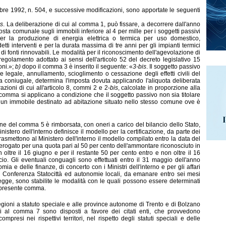
embre 1992, n. 504, e successive modificazioni, sono apportate le seguenti
is
. La deliberazione di cui al comma 1, può fissare, a decorrere dall'anno
sta comunale sugli immobili inferiore al 4 per mille per i soggetti passivi
 per la produzione di energia elettrica o termica per uso domestico,
etti interventi e per la durata massima di tre anni per gli impianti termici
ie di fonti rinnovabili. Le modalità per il riconoscimento dell'agevolazione di
golamento adottato ai sensi dell'articolo 52 del decreto legislativo 15
oni.»;
b)
dopo il comma 3 è inserito il seguente: «
3-bis
. Il soggetto passivo
 legale, annullamento, scioglimento o cessazione degli effetti civili del
a coniugale, determina l'imposta dovuta applicando l'aliquota deliberata
azioni di cui all'articolo 8, commi 2 e 2-
bis
, calcolate in proporzione alla
comma si applicano a condizione che il soggetto passivo non sia titolare
e su un immobile destinato ad abitazione situato nello stesso comune ove è
ne del comma 5 è rimborsata, con oneri a carico del bilancio del
lo Stato,
nistero dell'interno definisce il modello per la certificazione, da parte dei
rasmettono al Ministero dell'interno il modello compilato entro la data del
 erogato per una quota pari al 50 per cento dell'ammontare riconosciuto in
oltre il 16 giugno e per il restante 50 per cento entro e non oltre il 16
io. Gli eventuali conguagli sono effettuati entro il 31 maggio dell'anno
ia e delle finanze, di concerto con i Ministri dell'interno e per gli affari
la Conferenza Statocittà ed autonomie locali, da emanare entro sei mesi
legge, sono stabilite le modalità con le quali possono essere determinati
l presente comma.
regioni a statuto speciale e alle province autonome di Trento e di Bolzano
ui al comma 7 sono disposti a favore dei citati enti, che pr
ovvedono
mpresi nei rispettivi territori, nel rispetto degli statuti speciali e delle