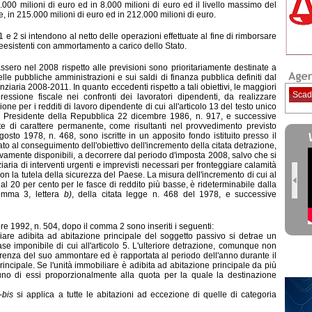
.000 milioni di euro ed in 8.000 milioni di euro ed il livello massimo del
, in 215.000 milioni di euro ed in 212.000 milioni di euro.
i 1 e 2 si intendono al netto delle operazioni effettuate al fine di rimborsare
preesistenti con ammortamento a cari
co dello Stato.
assero nel 2008 rispetto alle previsioni sono prioritariamente destinate a
delle pubbliche amministrazioni e sui saldi di finanza pubblica defin
iti dal
ria 2008-2011. In quanto eccedenti rispetto a tali obiettivi, le maggiori
Scad
ressione fiscale nei confronti dei lavoratori dipendenti, da realizzare
ne per i redditi di lavoro dipendente di cui all'articolo 13 del testo unico
del Presidente della Repubblica 22 dicembre 1986, n. 917, e successive
ate di carattere permanente, come risultanti nel provvedimento previsto
osto 1978, n. 468, sono iscritte in un apposito fondo istituito presso il
ato al conseguimento dell'obiettivo dell'incremento della citata detrazione,
tivamente disponibili, a decorrere dal periodo d'imposta 2008, salvo che si
aria di interventi urgenti e imprevisti necessari per fronteggiare calamità
con la tutela della sicurezza del Paese. La misura dell'incremento di cui al
al 20 per cento per le fasce di reddito più basse, è rideterminabile dalla
 comma 3, lettera
b)
, della citata legge n. 468 del 1978, e successive
bre 1992,
n. 504, dopo il comma 2 sono inseriti i seguenti:
liare adibita ad abitazione principale del soggetto passivo si detrae un
base imponibile di cui all'articolo 5. L'ulteriore detrazione, comunque non
orrenza del suo ammontare ed è rapportata al periodo dell'anno durante il
rincipale. Se l'unità immobiliare è adibita ad abitazione principale da più
cuno di essi proporzionalmente alla quota per la quale la destinazione
-
bis
si applica a tutte le abitazioni ad eccezione di quelle di categoria