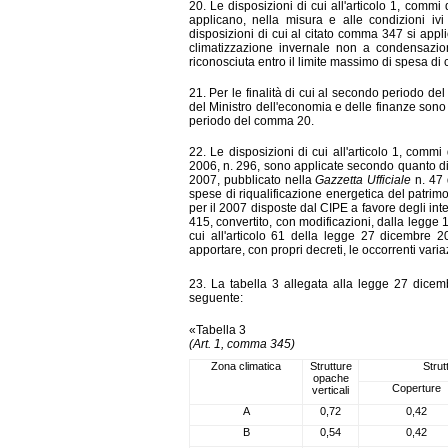
20. Le disposizioni di cui all'articolo 1, comm
applicano, nella misura e alle condizioni iv
disposizioni di cui al citato comma 347 si appli
climatizzazione invernale non a condensazio
riconosciuta entro il limite massimo di spesa di
21. Per le finalità di cui al secondo periodo
del 
del Ministro dell'economia e delle finanze sono 
periodo del comma 20.
22. Le disposizioni di cui all'ar
ticolo 1, commi
2006, n. 296, sono applicate secondo quanto di
2007, pubblicato nella
Gazzetta Ufficiale
n. 47 
spese di riqualificazione energetica del patrim
per il 2007 disposte dal CIPE a favore degli inte
415, convertito, con modificazioni, dalla legge 
cui all'articolo 61 della legge 27 dicembre 2
apportare, con propri decreti, le occorrenti variaz
23. La tabella 3 allegata alla legge 27 dicemb
seguente:
«Tabella 3
(Art. 1, comma 345)
Zona climatica
Strutture
Strut
opache
Coperture
verticali
A
0,72
0,42
B
0,54
0,42