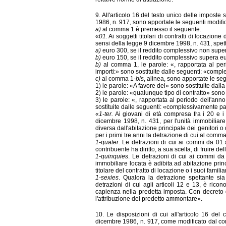
9. All'articolo 16 del testo unico delle imposte s
1986, n. 917, sono apportate le seguenti modifi
a)
al comma 1 è premesso il seguente:
«
01.
Ai soggetti titolari di contratti di locazione
sensi della legge 9 dicembre 1998, n. 431, spe
a)
euro 300, se il reddito complessivo non supe
b)
euro 150, se il reddito complessivo supera 
b)
al comma 1, le parole: «, rapportata al peri
importi:» sono sostituite dalle seguenti: «compl
c)
al comma 1-
bis
, alinea, sono apportate le se
1) le parole: «A favore dei» sono sostituite dall
2) le parole: «qualunque tipo di contratto» sono 
3) le parole: «, rapportata al periodo dell'ann
sostituite dalle seguenti: «complessivamente pa
«
1-ter.
Ai giovani di età compresa fra i 20 e i 
dicembre 1998, n. 431, per l'unità immobiliare
diversa dall'abitazione principale dei genitori o 
per i primi tre anni la detrazione di cui al comma
1-quater
. Le detrazioni di cui ai commi da 01 
contribuente ha diritto, a sua scelta, di fruire de
1-quinquies
. Le detrazioni di cui ai commi da
immobiliare locata è adibita ad abitazione princ
titolare del contratto di locazione o i suoi famil
1-sexies
. Qualora la detrazione spettante sia
detrazioni di cui agli articoli 12 e 13, è ric
capienza nella predetta imposta. Con decreto d
l'attribuzione del predetto ammontare».
10. Le disposizioni di cui all'ar
ticolo 16 del 
dicembre 1986, n. 917, come modificato dal com