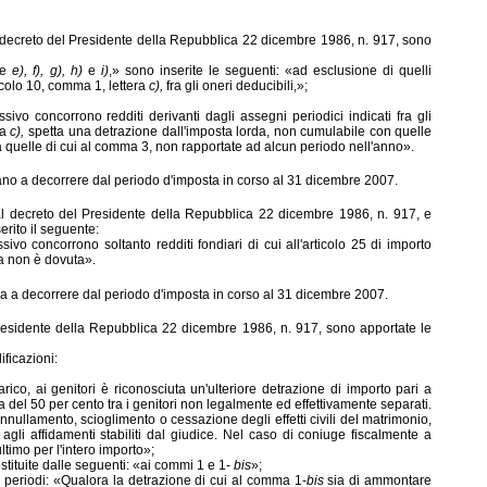
al decreto del Presidente della Repubblica 22 dicembre 1986, n. 917, sono
re
e), f), g), h)
e
i)
,» sono inserite le seguenti: «ad esclusione di quelli
ticolo 10, comma 1, lettera
c),
fra gli oneri deducibili,»;
ivo concorrono redditi derivanti dagli assegni periodici indicati fra gli
ra
c),
spetta una detrazione dall'imposta lorda, non cumulabile con quelle
i a quelle di cui al comma 3, non rapportate ad alcun periodo nell'anno».
cano a decorrere dal periodo d'imposta in corso al 31 dicembre 2007.
ui al decreto del Presidente della Repubblica 22 dicembre 1986, n. 917,
e
rito il seguente:
ivo concorrono soltanto redditi fondiari di cui all'articolo 25 di importo
a non è dovuta».
ca a decorrere dal periodo d'imposta in corso al 31 dicembre 2007.
l Presidente della Repubblica 22 dicembre 1986, n. 917, sono apportate le
ificazioni:
arico, ai genitori è riconosciuta un'ulteriore detrazione di importo pari a
a del 50 per cento tra i genitori non legalmente ed effettivamente separati.
annullamento, scioglimento o cessazione degli effetti civili del matrimonio,
 agli affidamenti stabiliti dal giudice. Nel caso di coniuge fiscalmente a
ltimo per l'intero importo»;
tituite dalle seguenti: «ai commi 1 e 1-
bis
»;
i periodi: «Qualora la detrazione di cui al comma 1-
bis
sia di ammontare