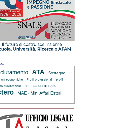
nza
ATA
clutamento
Sostegno
zioni economiche
Profili professionali
profili
immissioni in ruolo
ta qualificazione
tero
MAE - Min. Affari Esteri