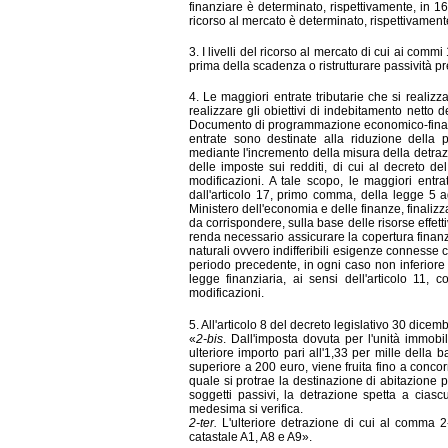
finanziare è determinato, rispettivamente, in 16
ricorso al mercato è determinato, rispettivamente
3. I livelli del ricorso al mercato di cui ai comm
prima della scadenza o ristrutturare passività 
4. Le maggiori entrate tributarie che si realizz
realizzare gli obiettivi di indebitamento netto 
Documento di programmazione economico-finanzia
entrate sono destinate alla riduzione della p
mediante l'incremento della misura della detrazio
delle imposte sui redditi, di cui al decreto 
modificazioni. A tale scopo, le maggiori entr
dall'articolo 17, primo comma, della legge 5 ag
Ministero dell'economia e delle finanze, finalizz
da corrispondere, sulla base delle risorse effet
renda necessario assicurare la copertura finanzi
naturali ovvero indifferibili esigenze connesse 
periodo precedente, in ogni caso non inferiore 
legge finanziaria, ai sensi dell'articolo 11,
modificazioni.
5. All'articolo 8 del decreto legislativo 30 dicem
«
2-bis
. Dall'imposta dovuta per l'unità immobi
ulteriore importo pari all'1,33 per mille della 
superiore a 200 euro, viene fruita fino a conc
quale si protrae la destinazione di abitazione p
soggetti passivi, la detrazione spetta a cias
medesima si verifica.
2-ter.
L'ulteriore detrazione di cui al comma 2
catastale A1, A8 e A9».