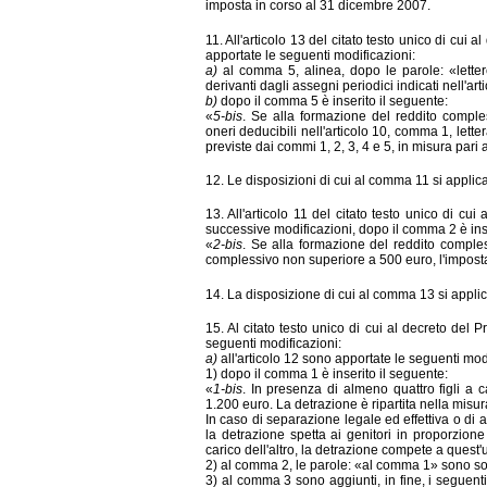
imposta in corso al 31 dicembre 2007.
11. All'artic
olo 13 del citato testo unico di cui 
apportate le seguenti modificazioni:
a)
al comma 5, alinea, dopo le parole: «lette
derivanti dagli assegni periodici indicati nell'ar
b)
dopo il comma 5 è inserito il seguente:
«
5-bis
. Se alla formazione del reddito compless
oneri deducibili nell'articolo 10, comma 1, lette
previste dai commi 1, 2, 3, 4 e 5, in misura par
12. Le disposizioni di cui al comma 11 si appli
13. All'articolo 11 del citato testo unico di c
successive modificazioni, dopo il comma 2 è inse
«
2-bis
. Se alla formazione del reddito compless
complessivo non superiore a 500 euro, l'impost
14
. La disposizione di cui al comma 13 si appli
15. Al citato testo unico di cui al decreto de
seguenti modificazioni:
a)
all'articolo 12 sono apportate le seguenti mod
1) dopo il comma 1 è inserito il seguente:
«
1-bis
. In presenza di almeno quattro figli a c
1.200 euro. La detrazione è ripartita nella misur
In caso di separazione legale ed effettiva o di 
la detrazione spetta ai genitori in proporzione
carico dell'altro, la detrazione compete a quest'u
2) al comma 2, le parole: «al comma 1» sono sos
3) al comma 3 sono aggiunti, in fine, i seguent