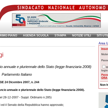
RIMO PIANO
AGENDA SCUOLA
STAMPA
NOTIZIE UTILI
SITI UTI
Area U
ave:
Inser
gi
Nick
Pass
io annuale e pluriennale dello Stato
(legge finanziaria 2008)
R
login
Parlamento Italiano
Pass
ORA
GE 24 Dicembre 2007, n. 244
Non h
ancio annuale e pluriennale dello Stato (legge finanziaria 2008).
del 28-12-2007 - Suppl. Ordinario n.285)
 ed il Senato della Repubblica hanno approvato;