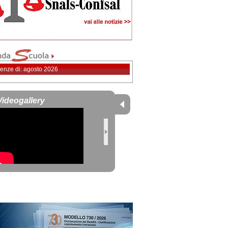
enze di: agosto 2026
Videogallery