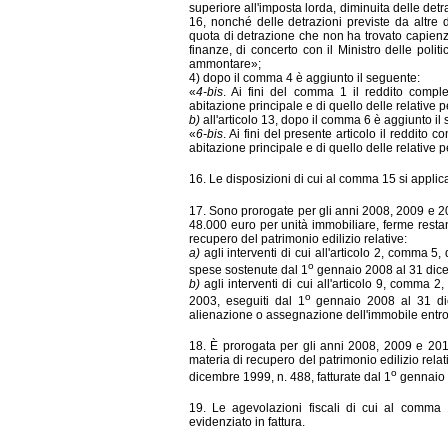
superiore all'imposta lorda, diminuita delle detr
16, nonché delle detrazioni previste da altre 
quota di detrazione che non ha trovato capienz
finanze, di concerto con il Ministro delle polit
ammontare»;
4) dopo il comma 4 è aggiunto il seguente:
«
4-bis
. Ai fini del comma 1 il reddito comple
abitazione principale e di quello delle relative p
b)
all'articolo 13, dopo il comma 6 è aggiunto il
«
6-bis
. Ai fini del presente articolo il reddito 
abitazione principale e di quello delle relative p
16. Le disposizioni di cui al comma 15 si appli
17. Sono prorogate per gli anni 2008, 2009 e 201
48.000 euro per unità immobiliare, ferme restand
recuper
o del patrimonio edilizio relative:
a)
agli interventi di cui all'articolo 2, comma 5
o
spese sostenute dal 1
gennaio 2008 al 31 dic
b)
agli interventi di cui all'articolo 9, comma 
o
2003, eseguiti dal 1
gennaio 2008 al 31 dic
alienazione o assegnazione dell'immobile entro
18. È prorogata per gli anni 2008, 2009 e 2010,
materia di recupero del patrimonio edilizio relati
o
dicembre 1999, n. 488, fatturate dal 1
gennaio 
19. Le agevolazioni fiscali di cui al comma
evidenziato in fattura.