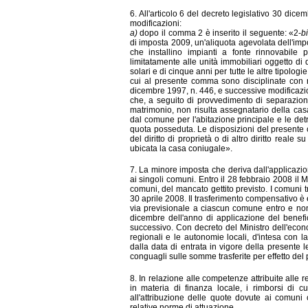
6. All'articolo 6 del decreto legislativo 30 dic
modificazioni:
a)
dopo il comma 2 è inserito il seguente: «2-
b
di imposta 2009, un'aliquota agevolata dell'impo
che installino impianti a fonte rinnovabile
limitatamente alle unità immobiliari oggetto di d
solari e di cinque anni per tutte le altre tipolog
cui al presente comma sono disciplinate con re
dicembre 1997, n. 446, e successive modificazi
che, a seguito di provvedimento di separazione
matrimonio, non risulta assegnatario della cas
dal comune per l'abitazione principale e le detr
quota posseduta. Le disposizioni del presente 
del diritto di proprietà o di altro diritto real
ubicata la casa coniugale».
7. La minore imposta che deriva dall'applicazio
ai singoli comuni. Entro il 28 febbraio 2008 il Mi
comuni, del mancato gettito previsto. I comuni t
30 aprile 2008. Il trasferimento compensativo è
via previsionale a ciascun comune entro e non 
dicembre dell'anno di applicazione del benefic
successivo. Con decreto del Ministro dell'econom
regionali e le autonomie locali, d'intesa con 
dalla data di entrata in vigore della presente 
conguagli sulle somme trasferite per effetto de
8. In relazione alle competenze attribuite alle 
in materia di finanza locale, i rimborsi di c
all'attribuzione delle quote dovute ai comuni co
relative norme di attuazione.