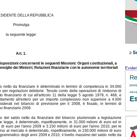
ESIDENTE DELLA REPUBBLICA
Promulga
la seguente legge:
Art. 1.
isposizioni concernenti le seguenti Missioni: Organi costituzionali, a
siglio dei Ministri; Relazioni finanziarie con le autonomie territoriali
Evide
Re
posi
do netto da finanziare è determinato in termini di competenza in 34.000
ro per regolazioni d
ebitorie. Tenuto conto delle operazioni di rimborso di
eleva
ato finanziario di cui all'articolo 11 della legge 5 agosto 1978, n. 468, e
Es
bitamento all'estero per un importo complessivo non superiore a 4.000
siderati nel bilancio di previsione per il 2008, è fissato, in termini di
no finanziario 2008.
mo del saldo netto da finanziare del bilancio pluriennale a legislazione
nte legge, è determinato, rispettivamente, in 31.000 milioni di euro ed in
ni di euro per l'anno 2009 e 3.150 milioni di euro per l'anno 2010, per le
corso al mercato è determinato, rispettivamente, in 230.000 milioni di euro
rogrammatico degli anni 2009 e 2010, il livello massimo del saldo netto da