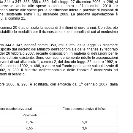
i da 344 a 347, 353
, 358 e 359, della legge 27 dicembre 2006, n. 296, si
i previste, anche alle spese sostenute entro il 31 dicembre 2010. Le
cano anche alle spese per la sostituzione intera o parziale di impianti di
ne, sostenute entro il 31 dicembre 2009. La predetta agevolazione è
 cui al comma 21.
comma 20 è autorizzata la spesa di 2 milioni di euro annui. Con decreto
stabilite le modalità per il riconoscimento dei benefìci di cui al medesimo
 da 344 a 347, nonché commi 353, 358 e 359, della legge 27 dicembre
sposto dal decreto del Ministro dell'economia e delle finanze 19 febbraio
del 26 febbraio 2007, recante disposizioni in materia di detrazioni per le
onio edilizio esistente. Sono corrispondentemente ridotte le assegnazioni
rventi di cui all'articolo 1, comma 2, del decreto-legge 22 ottobre 1992, n.
19 dicembre 1992, n. 488, a valere sul Fondo per le aree sottoutilizzate di
002, n. 289. Il Ministro dell'economia e delle finanze è autorizzato ad
ioni di bilancio.
o
re 2006, n. 296, è sostituita, con efficacia dal 1
gennaio 2007, dalla
ture opache orizzontali
Finestre comprensive di infissi
Pavimenti
0,74
5,0
0,55
3,6