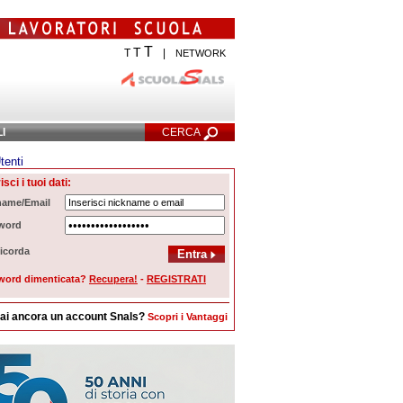
T
T
T
|
NETWORK
LI
CERCA
tenti
Ricerca Avanzata
isci i tuoi dati:
name/Email
word
icorda
word dimenticata?
Recupera!
-
REGISTRATI
ai ancora un account Snals?
Scopri i Vantaggi