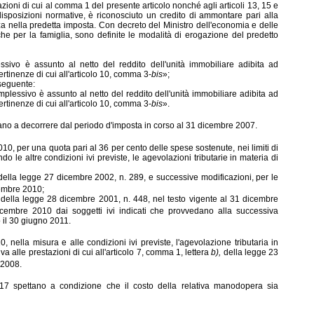
azioni di cui al comma 1 del presente articolo nonché agli articoli 13, 15 e
disposizioni normative, è riconosciuto un credito di ammontare pari alla
a nella predetta imposta. Con decreto del Ministro dell'economia e delle
iche per la famiglia, sono definite le modalità di erogazione del predetto
ssivo è assunto al netto del reddito dell'unità immobiliare adibita ad
ertinenze di cui all'articolo 10, comma 3-
bis
»;
 seguente:
complessivo è assunto al netto del reddito dell'unità immobiliare adibita ad
ertinenze di cui all'articolo 10, comma 3-
bis
».
cano a decorrere dal periodo d'imposta in corso al 31 dicembre 2007.
0, per una quota pari al 36 per cento delle spese sostenute, nei limiti di
o le altre condizioni ivi previste, le agevolazioni tributarie in materia di
, della legge 27 dicembre 2002, n. 289, e successive modificazioni, per le
embre 2010;
2, della legge 28 dicembre 2001, n. 448, nel testo vigente al 31 dicembre
embre 2010 dai soggetti ivi indicati che provvedano alla successiva
 il 30 giugno 2011.
 nella misura e alle condizioni ivi previste, l'agevolazione tributaria in
va alle prestazioni di cui all'articolo 7, comma 1, lettera
b),
della legge 23
2008.
 17 spettano a condizione che il costo della relativa manodopera sia