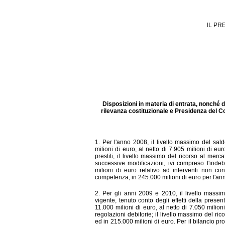
IL PR
Disposizioni in materia di entrata, nonché d
rilevanza costituzionale e Presidenza del Con
1. Per l'anno 2008, il livello massimo del sal
milioni di euro, al netto di 7.905 milioni di eu
prestiti, il livello massimo del ricorso al merc
successive modificazioni, ivi compreso l'inde
milioni di euro relativo ad interventi non con
competenza, in 245.000 milioni di euro per l'an
2. Per gli anni 2009 e 2010, i
l livello massi
vigente, tenuto conto degli effetti della prese
11.000 milioni di euro, al netto di 7.050 milio
regolazioni debitorie; il livello massimo del ri
ed in 215.000 milioni di euro. Per il bilancio p