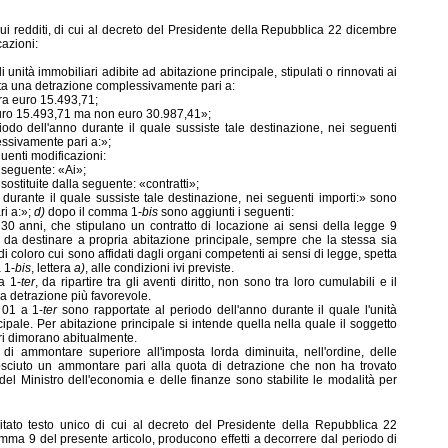
ui redditi, di cui al decreto del Presiden
te della Repubblica 22 dicembre
cazioni:
 di unità immobiliari adibite ad abitazione principale, stipulati o rinnovati ai
tta una detrazione complessivamente pari a:
ra euro 15.493,71;
euro 15.493,71 ma non euro 30.987,41»;
odo dell'anno durante il quale sussiste tale destinazione, nei seguenti
essivamente pari a:»;
guenti modificazioni:
a seguente: «Ai»;
sostituite dalla seguente: «contratti»;
o durante il quale sussiste tale destinazione, nei seguenti importi:» sono
ri a:»;
d)
dopo il comma 1-
bis
sono aggiunti i seguenti:
30 anni, che stipulano un contratto di locazione ai sensi della legge 9
 da destinare a propria abitazione principale, sempre che la stessa sia
di coloro cui sono affidati dagli organi competenti ai sensi di legge, spetta
 1-
bis
, lettera
a)
, alle condizioni ivi previste.
a 1-
ter
, da ripartire tra gli aventi diritto, non sono tra loro cumulabili e il
lla detrazione più favorevole.
 01 a 1-
ter
sono rapportate al periodo dell'anno durante il quale l'unità
ipale. Per abitazione principale si intende quella nella quale il soggetto
iari dimorano abitualmente.
 di ammontare superiore all'imposta lorda diminuita, nell'ordine, delle
onosciuto un ammontare pari alla quota di detrazione che non ha trovato
el Ministro dell'economia e delle finanze sono stabilite le modalità per
citato testo unico di cui al decreto del Presidente della Repubblica 22
ma 9 del presente articolo, producono effetti a decorrere dal periodo di