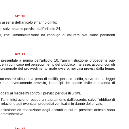
Art. 10
ti ai sensi dell'articolo 9 hanno diritto:
, salvo quanto previsto dall'articolo 24;
, che l'amministrazione ha l'obbligo di valutare ove siano pertinenti
Art. 11
 presentate a norma dell'articolo 10, l'amministrazione procedente può
zi, e in ogni caso nel perseguimento del pubblico interesse, accordi con gli
iscrezionale del provvedimento finale ovvero, nei casi previsti dalla legge,
o essere stipulati, a pena di nullità, per atto scritto, salvo che la legge
e non diversamente previsto, i princìpi del codice civile in materia di
ggetti ai medesimi controlli previsti per questi ultimi.
 l'amministrazione recede unilateralmente dall'accordo, salvo l'obbligo di
elazione agli eventuali pregiudizi verificatisi in danno del privato.
onclusione ed esecuzione degli accordi di cui al presente articolo sono
e amministrativo.