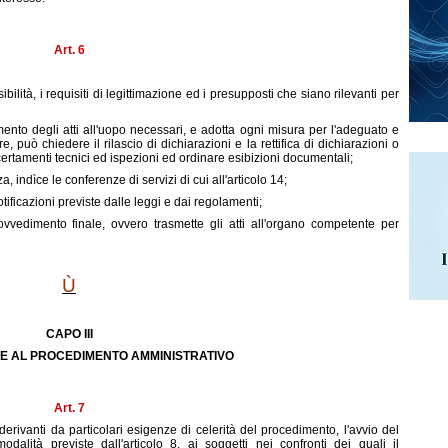
Art. 6
ssibilità, i requisiti di legittimazione ed i presupposti che siano rilevanti per
imento degli atti all'uopo necessari, e adotta ogni misura per l'adeguato e
are, può chiedere il rilascio di dichiarazioni e la rettifica di dichiarazioni o
rtamenti tecnici ed ispezioni ed ordinare esibizioni documentali;
indìce le conferenze di servizi di cui all'articolo 14;
tificazioni previste dalle leggi e dai regolamenti;
vvedimento finale, ovvero trasmette gli atti all'organo competente per
Ù
CAPO III
E AL PROCEDIMENTO AMMINISTRATIVO
Art. 7
rivanti da particolari esigenze di celerità del procedimento, l'avvio del
lità previste dall'articolo 8, ai soggetti nei confronti dei quali il