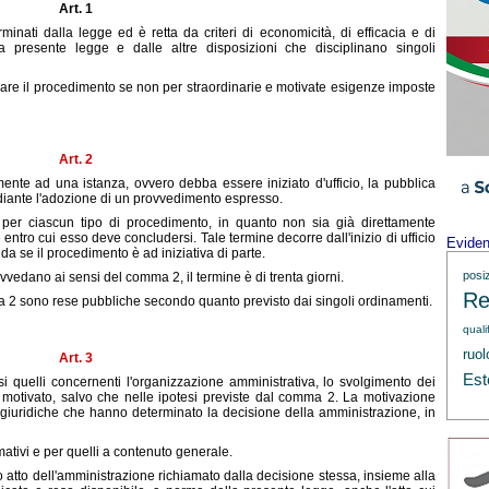
Art. 1
rminati dalla legge ed è retta da criteri di economicità, di efficacia e di
a presente legge e dalle altre disposizioni che disciplinano singoli
re il procedimento se non per straordinarie e motivate esigenze imposte
Art. 2
nte ad una istanza, ovvero debba essere iniziato d'ufficio, la pubblica
diante l'adozione di un provvedimento espresso.
per ciascun tipo di procedimento, in quanto non sia già direttamente
entro cui esso deve concludersi. Tale termine decorre dall'inizio di ufficio
Evide
 se il procedimento è ad iniziativa di parte.
posi
vedano ai sensi del comma 2, il termine è di trenta giorni.
Re
a 2 sono rese pubbliche secondo quanto previsto dai singoli ordinamenti.
quali
ruol
Art. 3
Est
 quelli concernenti l'organizzazione amministrativa, lo svolgimento dei
 motivato, salvo che nelle ipotesi previste dal comma 2. La motivazione
ni giuridiche che hanno determinato la decisione della amministrazione, in
mativi e per quelli a contenuto generale.
ro atto dell'amministrazione richiamato dalla decisione stessa, insieme alla