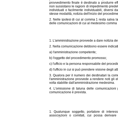
provvedimento finale è destinato a produrre eff
non sussistano le ragioni di impedimento predet
individuati o facilmente individuabili, diversi da
stesse modalità, notizia dell'inizio del procedim
2. Nelle ipotesi di cui al comma 1 resta salva l
delle comunicazioni di cui al medesimo comma 1
1. L'amministrazione provvede a dare notizia d
2. Nella comunicazione debbono essere indicati
a) l'amministrazione competente;
b) l'oggetto del procedimento promosso;
c) l'ufficio e la persona responsabile del proced
d) l'ufficio in cui si può prendere visione degli att
3. Qualora per il numero dei destinatari la com
l'amministrazione provvede a rendere noti gli e
volta stabilite dall'amministrazione medesima.
4. L'omissione di taluna delle comunicazioni p
comunicazione è prevista.
1. Qualunque soggetto, portatore di interessi p
associazioni o comitati, cui possa derivare