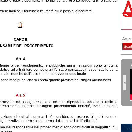
cato e reso disponibile. a norma della presente legge, anche l'atto cui
sere indicati il termine e l'autorità cui è possibile ricorrere.
Ù
CAPO II
NSABILE DEL PROCEDIMENTO
Scad
Art. 4
r legge o per regolamento, le pubbliche amministrazioni sono tenute a
lativo ad atti di loro competenza l'unità organizzativa responsabile della
mentale, nonché dell'adozione del provvedimento finale.
1 sono rese pubbliche secondo quanto previsto dai singoli ordinamenti.
Art. 5
a provvede ad assegnare a sè o ad altro dipendente addetto all'unità la
ro adempimento inerente il singolo procedimento nonché, eventualmente,
gnazione di cui al comma 1, è considerato responsabile del singolo
organizzativa determinata a norma del comma 1 dell'articolo 4.
tivo del responsabile del procedimento sono comunicati ai soggetti di cui
nteresse.