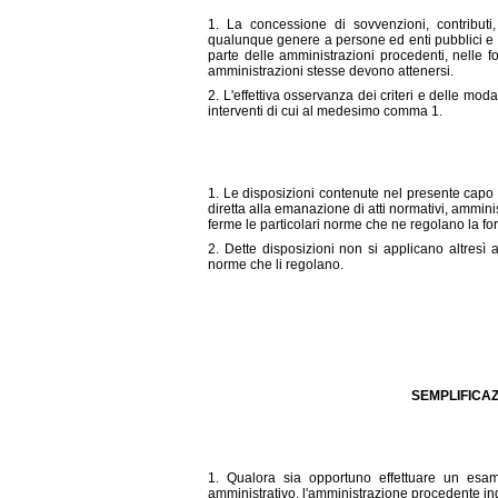
1. La concessione di sovvenzioni, contributi,
qualunque genere a persone ed enti pubblici e 
parte delle amministrazioni procedenti, nelle for
amministrazioni stesse devono attenersi.
2. L'effettiva osservanza dei criteri e delle moda
interventi di cui al medesimo comma 1.
1. Le disposizioni contenute nel presente capo n
diretta alla emanazione di atti normativi, ammini
ferme le particolari norme che ne regolano la f
2. Dette disposizioni non si applicano altresì a
norme che li regolano.
SEMPLIFICAZ
1. Qualora sia opportuno effettuare un esame
amministrativo, l'amministrazione procedente ind