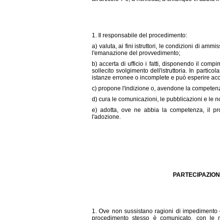
1. Il responsabile del procedimento:
a) valuta, ai fini istruttori, le condizioni di ammi
l'emanazione del provvedimento;
b) accerta di ufficio i fatti, disponendo il comp
sollecito svolgimento dell'istruttoria. In particol
istanze erronee o incomplete e può esperire acce
c) propone l'indizione o, avendone la competenza, 
d) cura le comunicazioni, le pubblicazioni e le no
e) adotta, ove ne abbia la competenza, il pro
l'adozione.
PARTECIPAZION
1. Ove non sussistano ragioni di impedimento de
procedimento stesso è comunicato, con le moda