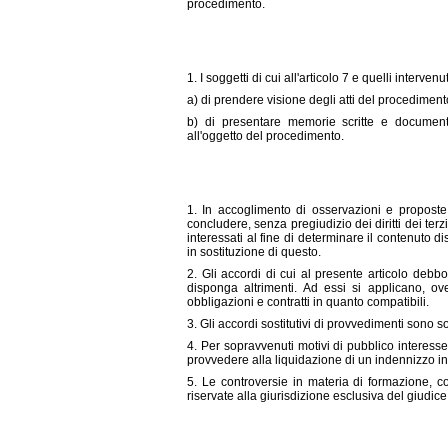
procedimento.
1. I soggetti di cui all'articolo 7 e quelli intervenu
a) di prendere visione degli atti del procedimento
b) di presentare memorie scritte e documenti
all'oggetto del procedimento.
1. In accoglimento di osservazioni e proposte
concludere, senza pregiudizio dei diritti dei ter
interessati al fine di determinare il contenuto d
in sostituzione di questo.
2. Gli accordi di cui al presente articolo debbon
disponga altrimenti. Ad essi si applicano, ov
obbligazioni e contratti in quanto compatibili.
3. Gli accordi sostitutivi di provvedimenti sono so
4. Per sopravvenuti motivi di pubblico interesse
provvedere alla liquidazione di un indennizzo in r
5. Le controversie in materia di formazione, c
riservate alla giurisdizione esclusiva del giudic