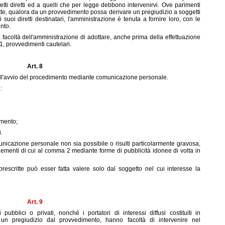
etti diretti ed a quelli che per legge debbono intervenirvi. Ove parimenti
te, qualora da un provvedimento possa derivare un pregiudizio a soggetti
i suoi diretti destinatari, l'amministrazione è tenuta a fornire loro, con le
ento.
a facoltà dell'amministrazione di adottare, anche prima della effettuazione
, provvedimenti cautelari.
Art. 8
ell'avvio del procedimento mediante comunicazione personale.
:
imento;
i.
unicazione personale non sia possibile o risulti particolarmente gravosa,
lementi di cui al comma 2 mediante forme di pubblicità idonee di volta in
rescritte può esser fatta valere solo dal soggetto nel cui interesse la
Art. 9
ubblici o privati, nonché i portatori di interessi diffusi costituiti in
 un pregiudizio dal provvedimento, hanno facoltà di intervenire nel