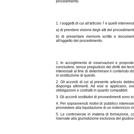
procedimento.
1. I soggetti di cui all'articolo 7 e quelli intervenu
a) di prendere visione degli atti del procedimento
b) di presentare memorie scritte e documenti
all'oggetto del procedimento.
1. In accoglimento di osservazioni e proposte
concludere, senza pregiudizio dei diritti dei ter
interessati al fine di determinare il contenuto d
in sostituzione di questo.
2. Gli accordi di cui al presente articolo debbon
disponga altrimenti. Ad essi si applicano, ov
obbligazioni e contratti in quanto compatibili.
3. Gli accordi sostitutivi di provvedimenti sono so
4. Per sopravvenuti motivi di pubblico interesse
provvedere alla liquidazione di un indennizzo in r
5. Le controversie in materia di formazione, c
riservate alla giurisdizione esclusiva del giudic