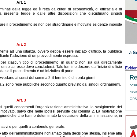
Art. 1
rminati dalla legge ed è retta da criteri di economicità, di efficacia e di
a presente legge e dalle altre disposizioni che disciplinano singoli
re il procedimento se non per straordinarie e motivate esigenze imposte
Art. 2
nte ad una istanza, ovvero debba essere iniziato d'ufficio, la pubblica
diante l'adozione di un provvedimento espresso.
per ciascun tipo di procedimento, in quanto non sia già direttamente
entro cui esso deve concludersi. Tale termine decorre dall'inizio di ufficio
Evide
 se il procedimento è ad iniziativa di parte.
Re
vedano ai sensi del comma 2, il termine è di trenta giorni.
a 2 sono rese pubbliche secondo quanto previsto dai singoli ordinamenti.
posi
eleva
GPS
Art. 3
 quelli concernenti l'organizzazione amministrativa, lo svolgimento dei
 motivato, salvo che nelle ipotesi previste dal comma 2. La motivazione
ni giuridiche che hanno determinato la decisione della amministrazione, in
mativi e per quelli a contenuto generale.
ro atto dell'amministrazione richiamato dalla decisione stessa, insieme alla