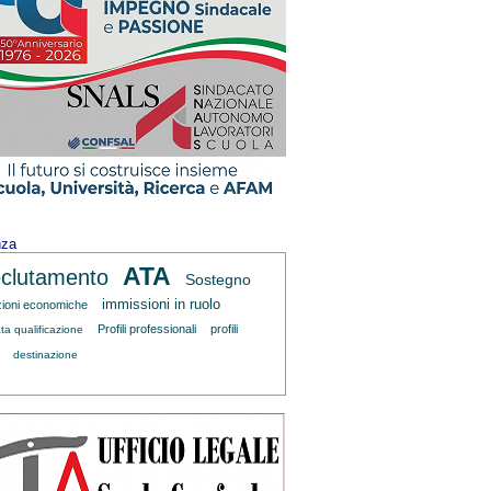
nza
ATA
clutamento
Sostegno
immissioni in ruolo
zioni economiche
Profili professionali
profili
ta qualificazione
destinazione