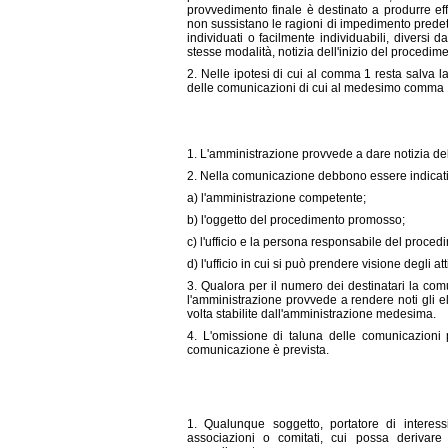
provvedimento finale è destinato a produrre eff
non sussistano le ragioni di impedimento predet
individuati o facilmente individuabili, diversi da
stesse modalità, notizia dell'inizio del procedim
2. Nelle ipotesi di cui al comma 1 resta salva l
delle comunicazioni di cui al medesimo comma 1
1. L'amministrazione provvede a dare notizia d
2. Nella comunicazione debbono essere indicati
a) l'amministrazione competente;
b) l'oggetto del procedimento promosso;
c) l'ufficio e la persona responsabile del proced
d) l'ufficio in cui si può prendere visione degli att
3. Qualora per il numero dei destinatari la com
l'amministrazione provvede a rendere noti gli e
volta stabilite dall'amministrazione medesima.
4. L'omissione di taluna delle comunicazioni p
comunicazione è prevista.
1. Qualunque soggetto, portatore di interessi p
associazioni o comitati, cui possa derivare