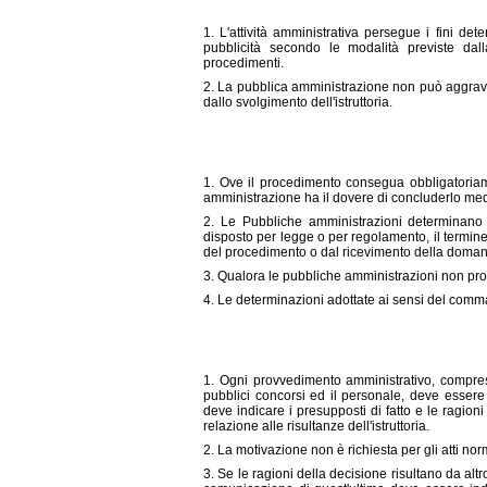
1. L'attività amministrativa persegue i fini dete
pubblicità secondo le modalità previste dall
procedimenti.
2. La pubblica amministrazione non può aggrava
dallo svolgimento dell'istruttoria.
1. Ove il procedimento consegua obbligatoriame
amministrazione ha il dovere di concluderlo me
2. Le Pubbliche amministrazioni determinano 
disposto per legge o per regolamento, il termine 
del procedimento o dal ricevimento della domanda
3. Qualora le pubbliche amministrazioni non prov
4. Le determinazioni adottate ai sensi del comm
1. Ogni provvedimento amministrativo, compresi
pubblici concorsi ed il personale, deve essere
deve indicare i presupposti di fatto e le ragio
relazione alle risultanze dell'istruttoria.
2. La motivazione non è richiesta per gli atti nor
3. Se le ragioni della decisione risultano da alt