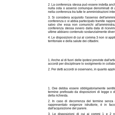
2. La conferenza stessa può essere indetta anc
nulla osta o assensi comunque denominati di al
nella conferenza tra tutte le amministrazioni inte
3. Si considera acquisito l'assenso dell'ammin
conferenza o vi abbia partecipato tramite rappr
salvo che essa non comunichi all'amministraz
conferenza stessa ovvero dalla data di ricevi
ultime abbiano contenuto sostanzialmente divers
4. Le disposizioni di cui al comma 3 non si appl
territoriale e della salute dei cittadini.
1. Anche al di fuori delle ipotesi previste dall'
accordi per disciplinare lo svolgimento in collab
2. Per detti accordi si osservano, in quanto applic
1. Ove debba essere obbligatoriamente sentito
termine prefissato da disposizioni di legge o 
della richiesta.
2. In caso di decorrenza del termine senza 
rappresentato esigenze istruttorie, è in fac
dall'acquisizione del parere.
3. Le disposizioni di cui ai commi 1 e 2 n