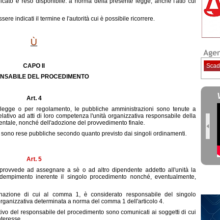
cato e reso disponibile. a norma della presente legge, anche l'atto cui
sere indicati il termine e l'autorità cui è possibile ricorrere.
Ù
CAPO II
Scad
NSABILE DEL PROCEDIMENTO
Art. 4
r legge o per regolamento, le pubbliche amministrazioni sono tenute a
lativo ad atti di loro competenza l'unità organizzativa responsabile della
mentale, nonché dell'adozione del provvedimento finale.
1 sono rese pubbliche secondo quanto previsto dai singoli ordinamenti.
Art. 5
a provvede ad assegnare a sè o ad altro dipendente addetto all'unità la
ro adempimento inerente il singolo procedimento nonché, eventualmente,
gnazione di cui al comma 1, è considerato responsabile del singolo
organizzativa determinata a norma del comma 1 dell'articolo 4.
tivo del responsabile del procedimento sono comunicati ai soggetti di cui
nteresse.