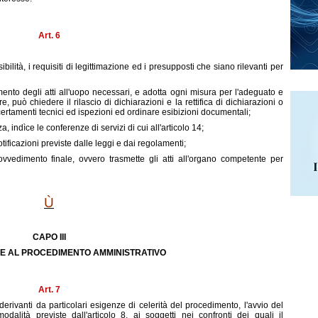
Art. 6
ssibilità, i requisiti di legittimazione ed i presupposti che siano rilevanti per
imento degli atti all'uopo necessari, e adotta ogni misura per l'adeguato e
are, può chiedere il rilascio di dichiarazioni e la rettifica di dichiarazioni o
rtamenti tecnici ed ispezioni ed ordinare esibizioni documentali;
indìce le conferenze di servizi di cui all'articolo 14;
tificazioni previste dalle leggi e dai regolamenti;
vvedimento finale, ovvero trasmette gli atti all'organo competente per
Ù
CAPO III
E AL PROCEDIMENTO AMMINISTRATIVO
Art. 7
rivanti da particolari esigenze di celerità del procedimento, l'avvio del
lità previste dall'articolo 8, ai soggetti nei confronti dei quali il