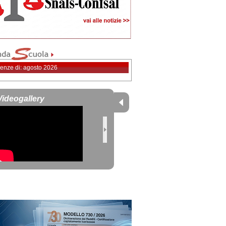
enze di: agosto 2026
Videogallery