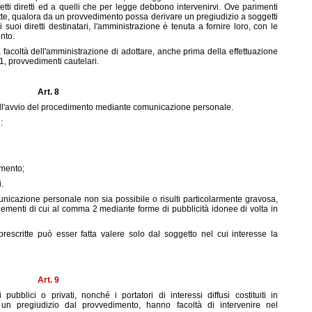
etti diretti ed a quelli che per legge debbono intervenirvi. Ove parimenti
te, qualora da un provvedimento possa derivare un pregiudizio a soggetti
i suoi diretti destinatari, l'amministrazione è tenuta a fornire loro, con le
ento.
a facoltà dell'amministrazione di adottare, anche prima della effettuazione
, provvedimenti cautelari.
Art. 8
ell'avvio del procedimento mediante comunicazione personale.
:
imento;
i.
unicazione personale non sia possibile o risulti particolarmente gravosa,
lementi di cui al comma 2 mediante forme di pubblicità idonee di volta in
rescritte può esser fatta valere solo dal soggetto nel cui interesse la
Art. 9
ubblici o privati, nonché i portatori di interessi diffusi costituiti in
 un pregiudizio dal provvedimento, hanno facoltà di intervenire nel