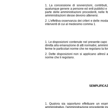
1. La concessione di sovvenzioni, contributi,
qualunque genere a persone ed enti pubblici e 
parte delle amministrazioni procedenti, nelle for
amministrazioni stesse devono attenersi.
2. L'effettiva osservanza dei criteri e delle moda
interventi di cui al medesimo comma 1.
1. Le disposizioni contenute nel presente capo n
diretta alla emanazione di atti normativi, ammini
ferme le particolari norme che ne regolano la f
2. Dette disposizioni non si applicano altresì a
norme che li regolano.
SEMPLIFICAZ
1. Qualora sia opportuno effettuare un esame
amministrativo, l'amministrazione procedente ind