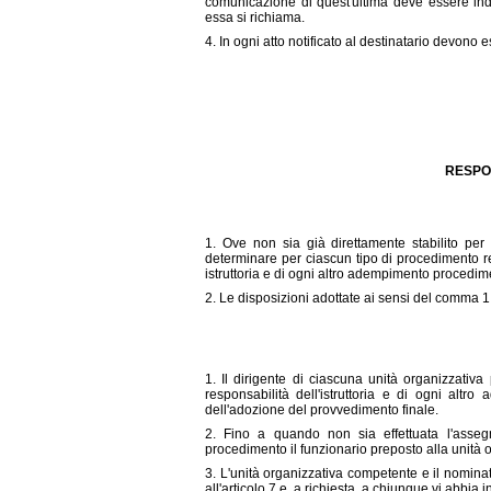
comunicazione di quest'ultima deve essere indi
essa si richiama.
4. In ogni atto notificato al destinatario devono es
RESPO
1. Ove non sia già direttamente stabilito pe
determinare per ciascun tipo di procedimento re
istruttoria e di ogni altro adempimento procedi
2. Le disposizioni adottate ai sensi del comma 
1. Il dirigente di ciascuna unità organizzativ
responsabilità dell'istruttoria e di ogni alt
dell'adozione del provvedimento finale.
2. Fino a quando non sia effettuata l'asse
procedimento il funzionario preposto alla unità 
3. L'unità organizzativa competente e il nomina
all'articolo 7 e, a richiesta, a chiunque vi abbia i