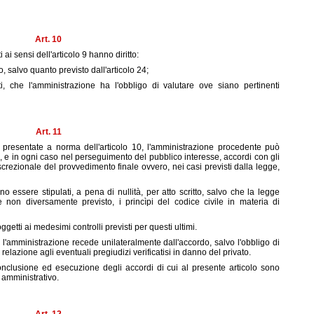
Art. 10
ti ai sensi dell'articolo 9 hanno diritto:
, salvo quanto previsto dall'articolo 24;
, che l'amministrazione ha l'obbligo di valutare ove siano pertinenti
Art. 11
 presentate a norma dell'articolo 10, l'amministrazione procedente può
zi, e in ogni caso nel perseguimento del pubblico interesse, accordi con gli
iscrezionale del provvedimento finale ovvero, nei casi previsti dalla legge,
o essere stipulati, a pena di nullità, per atto scritto, salvo che la legge
e non diversamente previsto, i princìpi del codice civile in materia di
ggetti ai medesimi controlli previsti per questi ultimi.
 l'amministrazione recede unilateralmente dall'accordo, salvo l'obbligo di
elazione agli eventuali pregiudizi verificatisi in danno del privato.
onclusione ed esecuzione degli accordi di cui al presente articolo sono
e amministrativo.