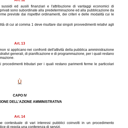
Art. 12
 sussidi ed ausili finanziari e l'attribuzione di vantaggi economici di
privati sono subordinate alla predeterminazione ed alla pubblicazione da
me previste dai rispettivi ordinamenti, dei criteri e delle modalità cui le
lità di cui al comma 1 deve risultare dai singoli provvedimenti relativi agli
Art. 13
on si applicano nei confronti dell'attività della pubblica amministrazione
strativi generali, di pianificazione e di programmazione, per i quali restano
ormazione.
i procedimenti tributari per i quali restano parimenti ferme le particolari
Ù
CAPO IV
IONE DELL'AZIONE AMMINISTRATIVA
Art. 14
 contestuale di vari interessi pubblici coinvolti in un procedimento
ice di regola una conferenza di servizi.