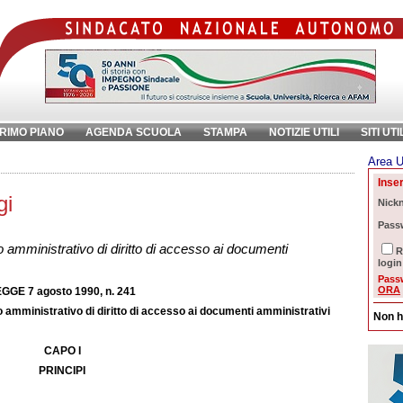
RIMO PIANO
AGENDA SCUOLA
STAMPA
NOTIZIE UTILI
SITI UTI
Area U
ave:
Inser
gi
Nick
Pass
amministrativo di diritto di accesso ai documenti
R
login
Pass
ORA
GGE 7 agosto 1990, n. 241
amministrativo di diritto di accesso ai documenti amministrativi
Non h
CAPO I
PRINCIPI