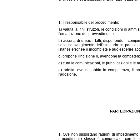
1. Il responsabile del procedimento:
a) valuta, ai fini istruttori, le condizioni di ammi
l'emanazione del provvedimento;
b) accerta di ufficio i fatti, disponendo il comp
sollecito svolgimento dell'istruttoria. In particol
istanze erronee o incomplete e può esperire acce
c) propone l'indizione o, avendone la competenza, 
d) cura le comunicazioni, le pubblicazioni e le no
e) adotta, ove ne abbia la competenza, il pro
l'adozione.
PARTECIPAZION
1. Ove non sussistano ragioni di impedimento de
procedimento stesso è comunicato, con le moda