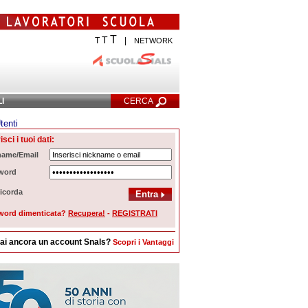
T
T
T
|
NETWORK
LI
CERCA
tenti
Ricerca Avanzata
isci i tuoi dati:
name/Email
word
icorda
word dimenticata?
Recupera!
-
REGISTRATI
ai ancora un account Snals?
Scopri i Vantaggi