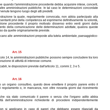
he quando l'amministrazione procedente debba acquisire intese, concerti,
tre amministrazioni pubbliche. In tal caso le determinazioni concordate
rvenute tengono luogo degli atti predetti.
istrazione la quale, regolarmente convocata, non abbia partecipato alla
esentanti privi della competenza ad esprimerne definitivamente la volontà,
ione procedente il proprio motivato dissenso entro venti giorni dalla
mento della comunicazione delle determinazioni adottate, qualora queste
o da quelle originariamente previste.
icano alle amministrazioni preposte alla tutela ambientale, paesaggistico-
Art. 15
articolo 14, le amministrazioni pubbliche possono sempre concludere tra loro
orazione di attività di interesse comune.
abili, le disposizioni previste dall'articolo 11, commi 2, 3 e 5.
Art. 16
 un organo consultivo, questo deve emettere il proprio parere entro il
di regolamento o, in mancanza, non oltre novanta giorni dal ricevimento
che sia stato comunicato il parere o senza che l'organo adito abbia
oltà dell'amministrazione richiedente di procedere indipendentemente
on si applicano in caso di pareri che debbano essere rilasciati da