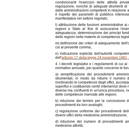
condizionanti l'esercizio delle attività pri
regolazione, nonché di adeguati strumenti di v
dalle amministrazioni competenti in relazione all
il rispetto dei parametri di pubblico interess
manifestatesi nel settore regolato;
l) attribuzione delle funzioni amministrative ai
regioni e Stato al fine di assicurarne l'eser
adeguatezza; determinazione dei princípi fondam
delle regioni nelle materie di competenza legis
m) definizione dei criteri di adeguamento dell'
cui al presente comma;
n) indicazione esplicita dell'autorità competen
dell'
articolo 17 della legge 24 novembre 1981, 
4. I decreti legislativi e i regolamenti di cui
normativo annuale, per quanto concerne le funzi
a) semplificazione dei procedimenti amminist
strumentali, in modo da ridurre il numero de
riordinando le competenze degli uffici, accorpa
superflui e costituendo centri interservizi dov
diverse ma confluenti in un'unica procedura, nel
delle competenze riservate alle regioni;
b) riduzione dei termini per la conclusione 
procedimenti tra loro analoghi;
c) regolazione uniforme dei procedimenti del
diversi uffici della medesima amministrazione;
d) riduzione del numero di procedimenti amm
medesima attività;