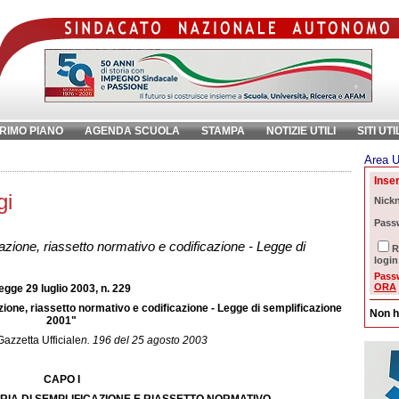
RIMO PIANO
AGENDA SCUOLA
STAMPA
NOTIZIE UTILI
SITI UTI
Area U
ave:
Inser
gi
Nick
Pass
olazione, riassetto normativo e codificazione - Legge di
R
login
Pass
ORA
egge 29 luglio 2003, n. 229
lazione, riassetto normativo e codificazione - Legge di semplificazione
Non h
2001"
Gazzetta Ufficiale
n. 196 del 25 agosto 2003
CAPO I