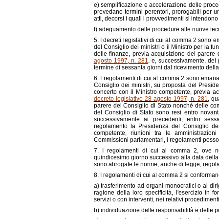
e) semplificazione e accelerazione delle proce
prevedano termini perentori, prorogabili per una
atti, decorsi i quali i provvedimenti si intendono 
f) adeguamento delle procedure alle nuove tec
5. I decreti legislativi di cui al comma 2 sono 
del Consiglio dei ministri o il Ministro per la fu
delle finanze, previa acquisizione del parere d
agosto 1997, n. 281
, e, successivamente, dei 
termine di sessanta giorni dal ricevimento della 
6. I regolamenti di cui al comma 2 sono emanat
Consiglio dei ministri, su proposta del Preside
concerto con il Ministro competente, previa acq
decreto legislativo 28 agosto 1997, n. 281
, qu
parere del Consiglio di Stato nonché delle com
del Consiglio di Stato sono resi entro novant
successivamente ai precedenti, entro sessa
regolamento la Presidenza del Consiglio dei
competente, riunioni tra le amministrazioni
Commissioni parlamentari, i regolamenti pos
7. I regolamenti di cui al comma 2, ove non
quindicesimo giorno successivo alla data della 
sono abrogate le norme, anche di legge, regolat
8. I regolamenti di cui al comma 2 si conformano, 
a) trasferimento ad organi monocratici o ai diri
ragione della loro specificità, l'esercizio in 
servizi o con interventi, nei relativi procedimenti,
b) individuazione delle responsabilità e delle pr