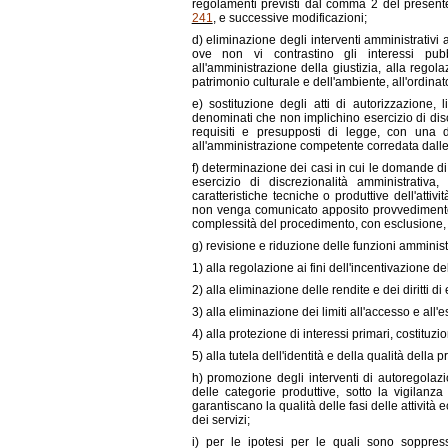
regolamenti previsti dal comma 2 del presente a
241
, e successive modificazioni;
d) eliminazione degli interventi amministrativi 
ove non vi contrastino gli interessi pubb
all'amministrazione della giustizia, alla regol
patrimonio culturale e dell'ambiente, all'ordinato 
e) sostituzione degli atti di autorizzazion
denominati che non implichino esercizio di disc
requisiti e presupposti di legge, con una de
all'amministrazione competente corredata dalle a
f) determinazione dei casi in cui le domande d
esercizio di discrezionalità amministrativa,
caratteristiche tecniche o produttive dell'atti
non venga comunicato apposito provvedimento di
complessità del procedimento, con esclusione, in
g) revisione e riduzione delle funzioni amminist
1) alla regolazione ai fini dell'incentivazione d
2) alla eliminazione delle rendite e dei diritti d
3) alla eliminazione dei limiti all'accesso e all'
4) alla protezione di interessi primari, costituzi
5) alla tutela dell'identità e della qualità della 
h) promozione degli interventi di autoregolazio
delle categorie produttive, sotto la vigilanz
garantiscano la qualità delle fasi delle attività
dei servizi;
i) per le ipotesi per le quali sono soppressi