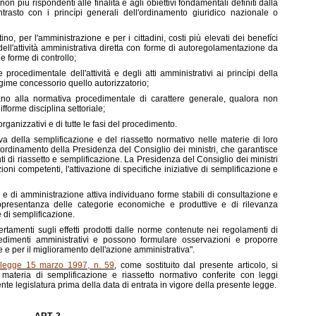
n più rispondenti alle finalità e agli obiettivi fondamentali definiti dalla
ntrasto con i princípi generali dell'ordinamento giuridico nazionale o
, per l'amministrazione e per i cittadini, costi più elevati dei benefíci
dell'attività amministrativa diretta con forme di autoregolamentazione da
 forme di controllo;
rocedimentale dell'attività e degli atti amministrativi ai princípi della
gime concessorio quello autorizzatorio;
no alla normativa procedimentale di carattere generale, qualora non
fforme disciplina settoriale;
 organizzativi e di tutte le fasi del procedimento.
ativa della semplificazione e del riassetto normativo nelle materie di loro
 coordinamento della Presidenza del Consiglio dei ministri, che garantisce
ti di riassetto e semplificazione. La Presidenza del Consiglio dei ministri
ioni competenti, l'attivazione di specifiche iniziative di semplificazione e
a e di amministrazione attiva individuano forme stabili di consultazione e
appresentanza delle categorie economiche e produttive e di rilevanza
e di semplificazione.
ertamenti sugli effetti prodotti dalle norme contenute nei regolamenti di
edimenti amministrativi e possono formulare osservazioni e proporre
 e per il miglioramento dell'azione amministrativa".
a legge 15 marzo 1997, n. 59
, come sostituito dal presente articolo, si
materia di semplificazione e riassetto normativo conferite con leggi
te legislatura prima della data di entrata in vigore della presente legge.