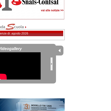
enze di: agosto 2026
Videogallery