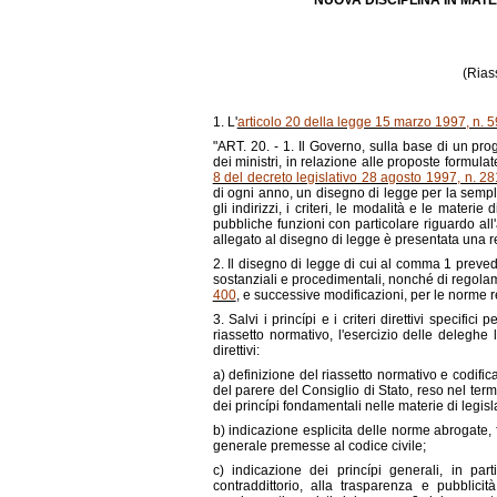
NUOVA DISCIPLINA IN MAT
(Rias
1. L'
articolo 20 della legge 15 marzo 1997, n. 5
"ART. 20. - 1. Il Governo, sulla base di un prog
dei ministri, in relazione alle proposte formulat
8 del decreto legislativo 28 agosto 1997, n. 28
di ogni anno, un disegno di legge per la semplif
gli indirizzi, i criteri, le modalità e le materie
pubbliche funzioni con particolare riguardo all'
allegato al disegno di legge è presentata una re
2. Il disegno di legge di cui al comma 1 prevede
sostanziali e procedimentali, nonché di regolame
400
, e successive modificazioni, per le norme 
3. Salvi i princípi e i criteri direttivi specific
riassetto normativo, l'esercizio delle deleghe l
direttivi:
a) definizione del riassetto normativo e codifi
del parere del Consiglio di Stato, reso nel ter
dei princípi fondamentali nelle materie di legis
b) indicazione esplicita delle norme abrogate, f
generale premesse al codice civile;
c) indicazione dei princípi generali, in par
contraddittorio, alla trasparenza e pubblici