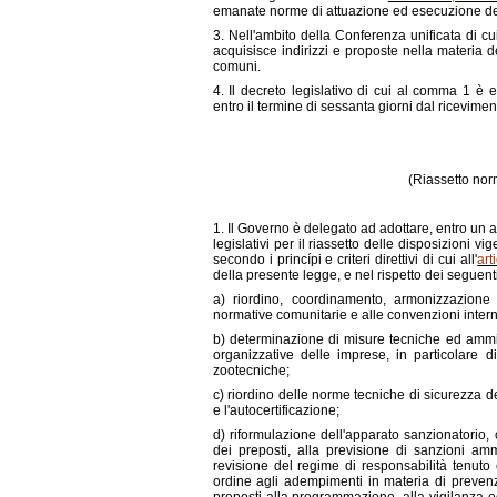
emanate norme di attuazione ed esecuzione del 
3. Nell'ambito della Conferenza unificata di cui
acquisisce indirizzi e proposte nella materia d
comuni.
4. Il decreto legislativo di cui al comma 1 
entro il termine di sessanta giorni dal riceviment
(Riassetto norm
1. Il Governo è delegato ad adottare, entro un a
legislativi per il riassetto delle disposizioni vi
secondo i princípi e criteri direttivi di cui all'
art
della presente legge, e nel rispetto dei seguenti pr
a) riordino, coordinamento, armonizzazione 
normative comunitarie e alle convenzioni intern
b) determinazione di misure tecniche ed ammini
organizzative delle imprese, in particolare d
zootecniche;
c) riordino delle norme tecniche di sicurezza de
e l'autocertificazione;
d) riformulazione dell'apparato sanzionatorio, c
dei preposti, alla previsione di sanzioni amm
revisione del regime di responsabilità tenuto 
ordine agli adempimenti in materia di prevenz