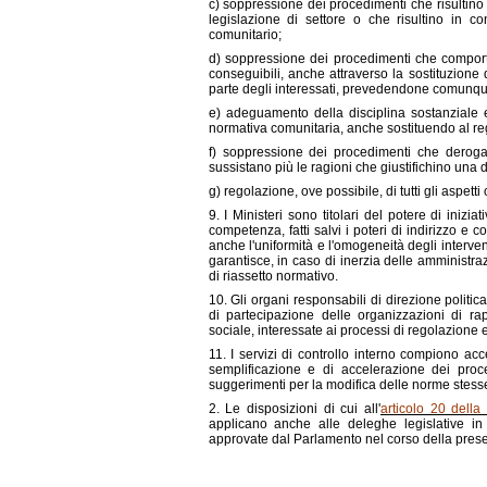
c) soppressione dei procedimenti che risultino no
legislazione di settore o che risultino in co
comunitario;
d) soppressione dei procedimenti che comportino
conseguibili, anche attraverso la sostituzione 
parte degli interessati, prevedendone comunque
e) adeguamento della disciplina sostanziale e p
normativa comunitaria, anche sostituendo al re
f) soppressione dei procedimenti che deroga
sussistano più le ragioni che giustifichino una di
g) regolazione, ove possibile, di tutti gli aspetti
9. I Ministeri sono titolari del potere di inizi
competenza, fatti salvi i poteri di indirizzo e
anche l'uniformità e l'omogeneità degli interven
garantisce, in caso di inerzia delle amministraz
di riassetto normativo.
10. Gli organi responsabili di direzione politic
di partecipazione delle organizzazioni di r
sociale, interessate ai processi di regolazione 
11. I servizi di controllo interno compiono acc
semplificazione e di accelerazione dei proc
suggerimenti per la modifica delle norme stesse
2. Le disposizioni di cui all'
articolo 20 dell
applicano anche alle deleghe legislative in 
approvate dal Parlamento nel corso della presen