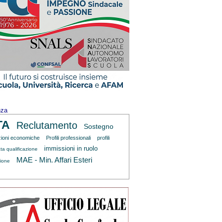
nza
TA
Reclutamento
Sostegno
zioni economiche
Profili professionali
profili
immissioni in ruolo
ta qualificazione
MAE - Min. Affari Esteri
zione