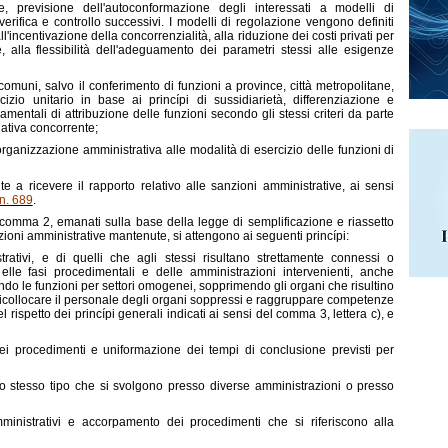
vate, previsione dell'autoconformazione degli interessati a modelli di
erifica e controllo successivi. I modelli di regolazione vengono definiti
'incentivazione della concorrenzialità, alla riduzione dei costi privati per
e, alla flessibilità dell'adeguamento dei parametri stessi alle esigenze
 comuni, salvo il conferimento di funzioni a province, città metropolitane,
cizio unitario in base ai princípi di sussidiarietà, differenziazione e
entali di attribuzione delle funzioni secondo gli stessi criteri da parte
lativa concorrente;
organizzazione amministrativa alle modalità di esercizio delle funzioni di
te a ricevere il rapporto relativo alle sanzioni amministrative, ai sensi
n. 689
.
 al comma 2, emanati sulla base della legge di semplificazione e riassetto
oni amministrative mantenute, si attengono ai seguenti princípi:
rativi, e di quelli che agli stessi risultano strettamente connessi o
lle fasi procedimentali e delle amministrazioni intervenienti, anche
ndo le funzioni per settori omogenei, sopprimendo gli organi che risultino
e ricollocare il personale degli organi soppressi e raggruppare competenze
 rispetto dei princípi generali indicati ai sensi del comma 3, lettera c), e
dei procedimenti e uniformazione dei tempi di conclusione previsti per
lo stesso tipo che si svolgono presso diverse amministrazioni o presso
inistrativi e accorpamento dei procedimenti che si riferiscono alla