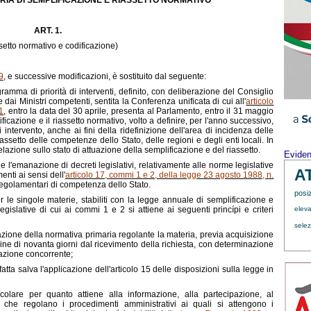
ERIA DI SEMPLIFICAZIONE E RIASSETTO NORMATIVO
ART. 1.
setto normativo e codificazione)
9
, e successive modificazioni, è sostituito dal seguente:
ramma di priorità di interventi, definito, con deliberazione del Consiglio
e dai Ministri competenti, sentita la Conferenza unificata di cui all'
articolo
1
, entro la data del 30 aprile, presenta al Parlamento, entro il 31 maggio
icazione e il riassetto normativo, volto a definire, per l'anno successivo,
 di intervento, anche ai fini della ridefinizione dell'area di incidenza delle
assetto delle competenze dello Stato, delle regioni e degli enti locali. In
lazione sullo stato di attuazione della semplificazione e del riassetto.
Evide
 l'emanazione di decreti legislativi, relativamente alle norme legislative
A
nti ai sensi dell'
articolo 17, commi 1 e 2, della legge 23 agosto 1988, n.
regolamentari di competenza dello Stato.
posi
i per le singole materie, stabiliti con la legge annuale di semplificazione e
egislative di cui ai commi 1 e 2 si attiene ai seguenti princípi e criteri
eleva
sele
cazione della normativa primaria regolante la materia, previa acquisizione
mine di novanta giorni dal ricevimento della richiesta, con determinazione
lazione concorrente;
atta salva l'applicazione dell'articolo 15 delle disposizioni sulla legge in
ticolare per quanto attiene alla informazione, alla partecipazione, al
tà che regolano i procedimenti amministrativi ai quali si attengono i