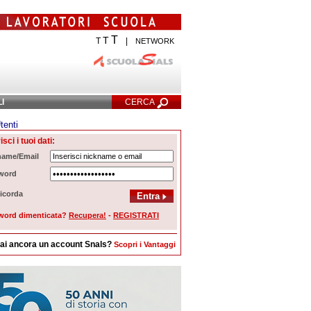
T
T
T
|
NETWORK
LI
CERCA
tenti
Ricerca Avanzata
isci i tuoi dati:
name/Email
word
icorda
word dimenticata?
Recupera!
-
REGISTRATI
ai ancora un account Snals?
Scopri i Vantaggi