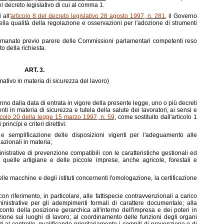
decreto legislativo di cui al comma 1.
 all'
articolo 8 del decreto legislativo 28 agosto 1997, n. 281
, il Governo
ella qualità della regolazione e osservazioni per l'adozione di strumenti
è emanato previo parere delle Commissioni parlamentari competenti reso
o della richiesta.
ART. 3.
ativo in materia di sicurezza del lavoro)
nno dalla data di entrata in vigore della presente legge, uno o più decreti
genti in materia di sicurezza e tutela della salute dei lavoratori, ai sensi e
icolo 20 della legge 15 marzo 1997, n. 59
, come sostituito dall'articolo 1
incípi e criteri direttivi:
e semplificazione delle disposizioni vigenti per l'adeguamento alle
azionali in materia;
strative di prevenzione compatibili con le caratteristiche gestionali ed
i quelle artigiane e delle piccole imprese, anche agricole, forestali e
lle macchine e degli istituti concernenti l'omologazione, la certificazione
on riferimento, in particolare, alle fattispecie contravvenzionali a carico
inistrative per gli adempimenti formali di carattere documentale; alla
conto della posizione gerarchica all'interno dell'impresa e dei poteri in
ione sui luoghi di lavoro; al coordinamento delle funzioni degli organi