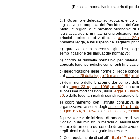
(Riassetto normativo in materia di produ
1. Il Governo è delegato ad adottare, entro u
legislativo, su proposta del Presidente del Cons
Stato, le regioni e le province autonome di Tr
legislativa vigenti in materia di produzione no
princípi e criteri direttivi di cui all'
articolo 20
presente legge, e nel rispetto dei seguenti princípi
a) garanzia della coerenza giuridica, lo
semplificazione del linguaggio normativo;
b) ricorso al riassetto normativo per materie 
apposite leggi periodiche contenenti l'indicazi
c) delegificazione delle norme di legge concerne
dall'
articolo 20 della legge 15 marzo 1997, n. 5
d) definizione delle funzioni e dei compiti de
dalla
legge 23 agosto 1988, n. 400
, e succ
successive modificazioni, dalla
legge 15 marz
50
, e dalle leggi annuali di semplificazione e f
e) coordinamento con l'attività consultiva 
organizzative, ai sensi degli
articoli 14 e 16 de
giugno 1924, n. 1054
,
e dell'
articolo 17, commi
f) previsione e definizione di procedure di veri
Consiglio dei ministri in materia di analisi te
seguito di un congruo periodo di applicazion
degli utenti e delle categorie interessate.
2. Con regolamento di cui all'
articolo 17, comm