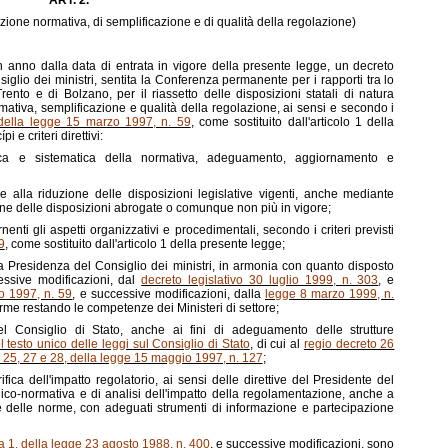
ART. 2.
zione normativa, di semplificazione e di qualità della regolazione)
n anno dalla data di entrata in vigore della presente legge, un decreto
iglio dei ministri, sentita la Conferenza permanente per i rapporti tra lo
ento e di Bolzano, per il riassetto delle disposizioni statali di natura
rmativa, semplificazione e qualità della regolazione, ai sensi e secondo i
 della legge 15 marzo 1997, n. 59
, come sostituito dall'articolo 1 della
 e criteri direttivi:
gica e sistematica della normativa, adeguamento, aggiornamento e
e alla riduzione delle disposizioni legislative vigenti, anche mediante
one delle disposizioni abrogate o comunque non più in vigore;
nti gli aspetti organizzativi e procedimentali, secondo i criteri previsti
9
, come sostituito dall'articolo 1 della presente legge;
lla Presidenza del Consiglio dei ministri, in armonia con quanto disposto
essive modificazioni, dal
decreto legislativo 30 luglio 1999, n. 303
, e
o 1997, n. 59
, e successive modificazioni, dalla
legge 8 marzo 1999, n.
erme restando le competenze dei Ministeri di settore;
del Consiglio di Stato, anche ai fini di adeguamento delle strutture
l testo unico delle leggi sul Consiglio di Stato
, di cui al
regio decreto 26
 25, 27 e 28, della legge 15 maggio 1997, n. 127
;
fica dell'impatto regolatorio, ai sensi delle direttive del Presidente del
cnico-normativa e di analisi dell'impatto della regolamentazione, anche a
e delle norme, con adeguati strumenti di informazione e partecipazione
a 1, della legge 23 agosto 1988, n. 400
, e successive modificazioni, sono