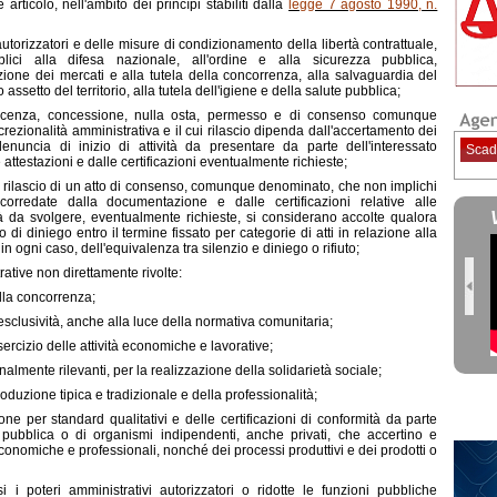
rticolo, nell'ambito dei princípi stabiliti dalla
legge 7 agosto 1990, n.
autorizzatori e delle misure di condizionamento della libertà contrattuale,
lici alla difesa nazionale, all'ordine e alla sicurezza pubblica,
azione dei mercati e alla tutela della concorrenza, alla salvaguardia del
assetto del territorio, alla tutela dell'igiene e della salute pubblica;
e, licenza, concessione, nulla osta, permesso e di consenso comunque
rezionalità amministrativa e il cui rilascio dipenda dall'accertamento dei
nuncia di inizio di attività da presentare da parte dell'interessato
Scad
ttestazioni e dalle certificazioni eventualmente richieste;
i rilascio di un atto di consenso, comunque denominato, che non implichi
 corredate dalla documentazione e dalle certificazioni relative alle
vità da svolgere, eventualmente richieste, si considerano accolte qualora
 diniego entro il termine fissato per categorie di atti in relazione alla
 ogni caso, dell'equivalenza tra silenzio e diniego o rifiuto;
rative non direttamente rivolte:
ella concorrenza;
i esclusività, anche alla luce della normativa comunitaria;
esercizio delle attività economiche e lavorative;
onalmente rilevanti, per la realizzazione della solidarietà sociale;
produzione tipica e tradizionale e della professionalità;
ne per standard qualitativi e delle certificazioni di conformità da parte
a pubblica o di organismi indipendenti, anche privati, che accertino e
 economiche e professionali, nonché dei processi produttivi e dei prodotti o
 i poteri amministrativi autorizzatori o ridotte le funzioni pubbliche