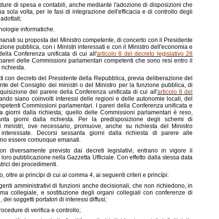
dure di spesa e contabili, anche mediante l'adozione di disposizioni che
 sola volta, per le fasi di integrazione dell'efficacia e di controllo degli
adottati;
nologie informatiche.
emanati su proposta del Ministro competente, di concerto con il Presidente
nzione pubblica, con i Ministri interessati e con il Ministro dell'economia e
ella Conferenza unificata di cui all'
articolo 8 del decreto legislativo 28
pareri delle Commissioni parlamentari competenti che sono resi entro il
richiesta.
i con decreto del Presidente della Repubblica, previa deliberazione del
nte del Consiglio dei ministri o del Ministro per la funzione pubblica, di
uisizione del parere della Conferenza unificata di cui all'
articolo 8 del
ando siano coinvolti interessi delle regioni e delle autonomie locali, del
petenti Commissioni parlamentari. I pareri della Conferenza unificata e
a giorni dalla richiesta; quello delle Commissioni parlamentari è reso,
nta giorni dalla richiesta. Per la predisposizione degli schemi di
 ministri, ove necessario, promuove, anche su richiesta del Ministro
 interessate. Decorsi sessanta giorni dalla richiesta di parere alle
sono essere comunque emanati.
 diversamente previsto dai decreti legislativi, entrano in vigore il
loro pubblicazione nella Gazzetta Ufficiale. Con effetto dalla stessa data
rici dei procedimenti.
oltre ai princípi di cui al comma 4, ai seguenti criteri e princípi:
genti amministrativi di funzioni anche decisionali, che non richiedono, in
forma collegiale, e sostituzione degli organi collegiali con conferenze di
 dei soggetti portatori di interessi diffusi;
ocedure di verifica e controllo;