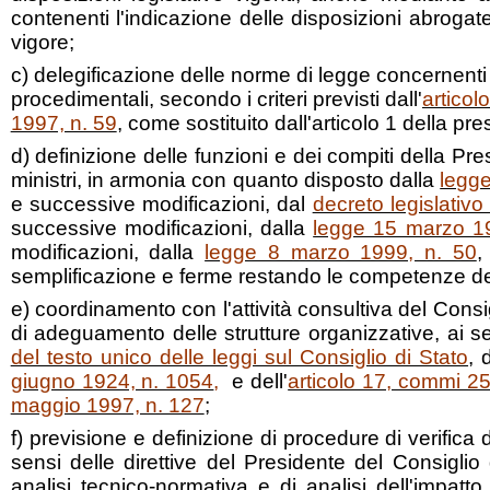
contenenti l'indicazione delle disposizioni abrog
vigore;
c) delegificazione delle norme di legge concernenti g
procedimentali, secondo i criteri previsti dall'
articol
1997, n. 59
, come sostituito dall'articolo 1 della pr
d) definizione delle funzioni e dei compiti della Pr
ministri, in armonia con quanto disposto dalla
legge
e successive modificazioni, dal
decreto legislativo
successive modificazioni, dalla
legge 15 marzo 19
modificazioni, dalla
legge 8 marzo 1999, n. 50
,
semplificazione e ferme restando le competenze dei 
e) coordinamento con l'attività consultiva del Consig
di adeguamento delle strutture organizzative, ai s
del testo unico delle leggi sul Consiglio di Stato
, 
giugno 1924, n. 1054
,
e dell'
articolo 17, commi 25
maggio 1997, n. 127
;
f) previsione e definizione di procedure di verifica d
sensi delle direttive del Presidente del Consiglio 
analisi tecnico-normativa e di analisi dell'impatt