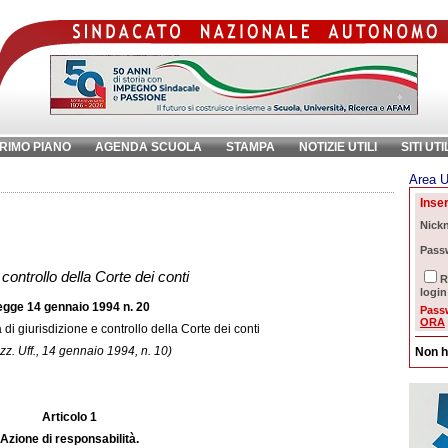
RIMO PIANO
AGENDA SCUOLA
STAMPA
NOTIZIE UTILI
SITI UTI
Area U
ave:
Inser
i
Nick
Pass
 controllo della Corte dei conti
R
login
egge 14 gennaio 1994 n. 20
Pass
ORA
 di giurisdizione e controllo della Corte dei conti
zz. Uff., 14 gennaio 1994, n. 10)
Non h
Articolo 1
Azione di responsabilità.