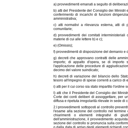
a) provvedimenti emanati a seguito di deliberazi
b) atti del Presidente del Consiglio dei Ministri e
conferimento di incarichi di funzioni dirigenzia
amministrativa;
c) atti normativi a rilevanza esterna, atti d
comunitarie;
d) provvedimenti dei comitati interministeriali
materie di cui alle lettere b) e c);
e) (Omissis);
f) provvedimenti di disposizione del demanio e 
g) decreti che approvano contratti delle ammini
importo; di appalto d'opera, se di importo 
l'applicazione delle procedure di aggiudicazione 
decimo del valore suindicato;
h) decreti di variazione del bilancio dello Sta
tesoro all'impegno di spese correnti a carico di e
i) atti per il cui corso sia stato impartito l'ordine s
l) atti che il Presidente del Consiglio dei Mini
Corte dei conti deliberi di assoggettare, per u
diffusa e ripetuta irregolarità rilevate in sede di
2.I provvedimenti sottoposti al controllo prevent
l'esame alla sezione del controllo nel termine di
chiarimenti o elementi integrativi di giud
dell'amministrazione, il provvedimento acquista e
sezione del controllo si pronuncia sulla conform
o dalla data di arrivo degli elementi richiesti 