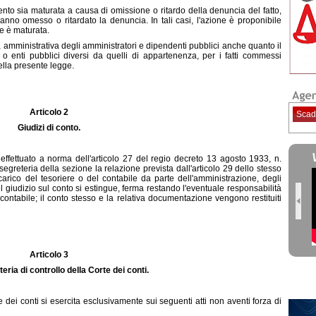
mento sia maturata a causa di omissione o ritardo della denuncia del fatto,
nno omesso o ritardato la denuncia. In tali casi, l'azione è proponibile
ne è maturata.
à amministrativa degli amministratori e dipendenti pubblici anche quanto il
o enti pubblici diversi da quelli di appartenenza, per i fatti commessi
ella presente legge.
Articolo 2
Scad
Giudizi di conto.
effettuato a norma dell'articolo 27 del regio decreto 13 agosto 1933, n.
egreteria della sezione la relazione prevista dall'articolo 29 dello stesso
arico del tesoriere o del contabile da parte dell'amministrazione, degli
il giudizio sul conto si estingue, ferma restando l'eventuale responsabilità
contabile; il conto stesso e la relativa documentazione vengono restituiti
Articolo 3
ria di controllo della Corte dei conti.
rte dei conti si esercita esclusivamente sui seguenti atti non aventi forza di