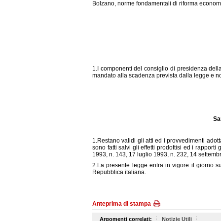
Bolzano, norme fondamentali di riforma economi
1.I componenti del consiglio di presidenza dell
mandato alla scadenza prevista dalla legge e n
Sa
1.Restano validi gli atti ed i provvedimenti adott
sono fatti salvi gli effetti prodottisi ed i rappor
1993, n. 143, 17 luglio 1993, n. 232, 14 settem
2.La presente legge entra in vigore il giorno s
Repubblica italiana.
Anteprima di stampa
Argomenti correlati:
Notizie Utili