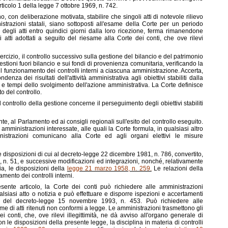
articolo 1 della legge 7 ottobre 1969, n. 742.
o, con deliberazione motivata, stabilire che singoli atti di notevole rilievo
istrazioni statali, siano sottoposti all'esame della Corte per un periodo
degli atti entro quindici giorni dalla loro ricezione, ferma rimanendone
i atti adottati a seguito del riesame alla Corte dei conti, che ove rilevi
ercizio, il controllo successivo sulla gestione del bilancio e del patrimonio
tioni fuori bilancio e sui fondi di provenienza comunitaria, verificando la
é il funzionamento dei controlli interni a ciascuna amministrazione. Accerta,
ndenza dei risultati dell'attività amministrativa agli obiettivi stabiliti dalla
e tempi dello svolgimento dell'azione amministrativa. La Corte definisce
o del controllo.
l controllo della gestione concerne il perseguimento degli obiettivi stabiliti
e, al Parlamento ed ai consigli regionali sull'esito del controllo eseguito.
 amministrazioni interessate, alle quali la Corte formula, in qualsiasi altro
istrazioni comunicano alla Corte ed agli organi elettivi le misure
le disposizioni di cui al decreto-legge 22 dicembre 1981, n. 786, convertito,
, n. 51, e successive modificazioni ed integrazioni, nonché, relativamente
ria, le disposizioni della
legge 21 marzo 1958, n. 259.
Le relazioni della
ento dei controlli interni.
resente articolo, la Corte dei conti può richiedere alle amministrazioni
alsiasi atto o notizia e può effettuare e disporre ispezioni e accertamenti
o 2 del decreto-legge 15 novembre 1993, n. 453. Può richiedere alle
ame di atti ritenuti non conformi a legge. Le amministrazioni trasmettono gli
i conti, che, ove rilevi illegittimità, ne dà avviso all'organo generale di
n le disposizioni della presente legge, la disciplina in materia di controlli