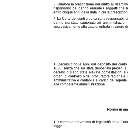
3. Qualora la prescrizione del diritto al risarci
rispondono del danno erariale i soggetti che ha
entro cinque anni dalla data in cui la prescrizio
4. La Corte dei conti giudica sulla responsabilit
danno sia stato cagionato ad amministrazioni 
successivamente alla data di entrata in vigore d
1. Decorsi cinque anni dal deposito del conto 
1038, senza che sia stata depositata presso la s
decreto o siano state elevate contestazioni a c
organi di controllo o del procuratore regionale, 
amministrativa e contabile a carico dell'agente 
alla competente amministrazione.
Norme in mate
1. Il controllo preventivo di legittimità della Co
legge: