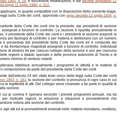
braio 1993, n. 29
, e successive modificazioni, e dal
decreto legislativo 12
lla legge 11 luglio 1980, n. 312.
 si applicano, in quanto compatibili con le disposizioni della presente legge,
 leggi sulla Corte dei conti, approvato con
regio decreto 12 luglio 1934, n.
sidente della Corte dei conti che la presiede, dai presidenti di sezione
i assegnati a funzioni di controllo. La sezione è ripartita annualmente in
so, il presidente della Corte dei conti e i presidenti di sezione preposti al
enza per tipologia di controllo o per materia e deliberano con un numero
ia è presieduta dal presidente della Corte dei conti ed è composta dai
e da trentacinque magistrati assegnati a funzioni di controllo, individuati
ione di almeno tre per ciascun collegio della sezione e uno per ciascuna
 delle regioni a statuto speciale e delle province autonome di Trento e di
umero minimo di ventuno votanti.
plenaria stabilisce annualmente i programmi di attività e le materie di
oro composizione da parte del presidente della Corte dei conti.
ste dall'articolo 24 del citato testo unico delle leggi sulla Corte dei conti
arzo 1953, n. 161
, la sezione del controllo si pronuncia in ogni caso in cui
ca la legittimità di atti. Del collegio viene chiamato a far parte in qualità di
 alla sezione.
o di cui al comma 4 operano secondo i previsti programmi annuali, ma da
 per motivate ragioni, in relazione a situazioni e provvedimenti che
andone notizia alla sezione del controllo.
 agli atti ed ai provvedimenti emanati nelle materie monetaria, creditizia,