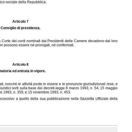
co-sociale della Repubblica.
Articolo 7
Consiglio di presidenza.
a Corte dei conti nominati dai Presidenti delle Camere decadono dal loro
on possono essere né prorogati, né confermati.
Articolo 8
natoria ed entrata in vigore.
ati, nonché le attività poste in essere e le pronuncie giurisdizionali rese, e
ti giuridici sorti sulla base dei decreti-legge 8 marzo 1993, n. 54, 15 maggio
bre 1993, n. 359, e 15 novembre 1993, n. 453.
uccessivo a quello della sua pubblicazione nella Gazzetta Ufficiale della