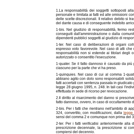
1.La responsabilità dei soggetti sottoposti all
personale e limitata ai fatti ed alle omissioni c
delle scelte discrezionali. Il relativo debito si t
del dante causa e di conseguente indebito arricc
1-bis. Nel giudizio di responsabilità, fermo r
conseguiti dall'amministrazione o dalla comuni
dipendenti pubblici soggetti al giudizio di respon
1-ter. Nel caso di deliberazioni di organi co
espresso voto favorevole. Nel caso di atti che r
responsabilità non si estende ai titolari degli
autorizzato o consentito l'esecuzione.
1-quater. Se il fatto dannoso è causato da più 
ciascuno per la parte che vi ha preso.
1-quinquies. Nel caso di cui al comma 1-quate
abbiano agito con dolo sono responsabili solid
fatti accertati con sentenza passata in giudicato
legge 28 giugno 1995, n. 248. In tali casi l'indi
effettuata in sede di ricorso per revocazione.
2.Il diritto al risarcimento del danno si prescriv
fatto dannoso, ovvero, in caso di occultamento d
2-bis. Per i fatti che rientrano nell'ambito di 
324, convertito, con modificazioni, dalla
legge 
sensi del comma 2 e comunque non prima del 
2-ter. Per i fatti verificatisi anteriormente a
prescrizione decennale, la prescrizione si co
compiersi del decennio.