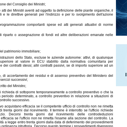
one del Consiglio dei Ministri;
 atti dei Ministri aventi ad oggetto la definizione delle piante organiche, il
li e le direttive generali per l'indirizzo e per lo svolgimento dell'azione
i programmazione comportanti spese ed atti generali attuativi di norme
 di riparto o assegnazione di fondi ed altre deliberazioni emanate nelle
del patrimonio immobiliare;
strazioni dello Stato, escluse le aziende autonome: attivi, di qualunque
superiore al valore in ECU stabilito dalla normativa comunitaria per
dei contratti stessi; altri contratti passivi, se di importo superiore ad un
to, di accertamento dei residui e di assenso preventivo del Ministero del
sercizi successivi;
critto del Ministro;
stri richieda di sottoporre temporaneamente a controllo preventivo o che la
n periodo determinato, a controllo preventivo in relazione a situazioni di
 controllo successivo.
ivo acquistano efficacia se il competente ufficio di controllo non ne rimetta
 trenta giorni dal ricevimento. Il termine è interrotto se l'ufficio richiede
izio. Decorsi trenta giorni dal ricevimento delle controdeduzioni
fficacia se l'ufficio non ne rimetta l'esame alla sezione del controllo. La
ità a legge entro trenta giorni dalla data di deferimento dei provvedimenti
con ordinanza istruttoria. Decorso questo termine i provvedimenti divengono