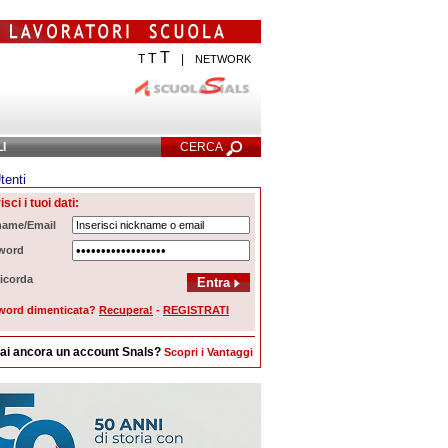
T
T
T
|
NETWORK
LI
CERCA
tenti
Ricerca Avanzata
isci i tuoi dati:
name/Email
word
icorda
word dimenticata?
Recupera!
-
REGISTRATI
ai ancora un account Snals?
Scopri i Vantaggi