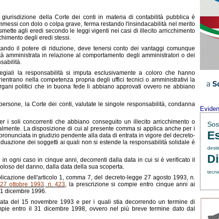
a giurisdizione della Corte dei conti in materia di contabilità pubblica è
ommessi con dolo o colpa grave, ferma restando l'insindacabilità nel merito
rasmette agli eredi secondo le leggi vigenti nei casi di illecito arricchimento
himento degli eredi stessi.
estando il potere di riduzione, deve tenersi conto dei vantaggi comunque
tà amministrata in relazione al comportamento degli amministratori o dei
sabilità.
llegiali la responsabilità si imputa esclusivamente a coloro che hanno
ientrano nella competenza propria degli uffici tecnici o amministrativi la
 organi politici che in buona fede li abbiano approvati ovvero ne abbiano
persone, la Corte dei conti, valutate le singole responsabilità, condanna
Evide
r i soli concorrenti che abbiano conseguito un illecito arricchimento o
Sos
almente. La disposizione di cui al presente comma si applica anche per i
Es
 pronunciata in giudizio pendente alla data di entrata in vigore del decreto-
viduazione dei soggetti ai quali non si estende la responsabilità solidale è
dest
Di
e in ogni caso in cinque anni, decorrenti dalla data in cui si è verificato il
oloso del danno, dalla data della sua scoperta.
tecni
applicazione dell'articolo 1, comma 7, del decreto-legge 27 agosto 1993, n.
27 ottobre 1993, n. 423
, la prescrizione si compie entro cinque anni ai
31 dicembre 1996.
lla data del 15 novembre 1993 e per i quali stia decorrendo un termine di
mpie entro il 31 dicembre 1998, ovvero nel più breve termine dato dal