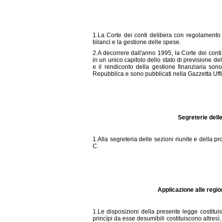
1.La Corte dei conti delibera con regolamento l
bilanci e la gestione delle spese.
2.A decorrere dall'anno 1995, la Corte dei conti
in un unico capitolo dello stato di previsione de
e il rendiconto della gestione finanziaria so
Repubblica e sono pubblicati nella Gazzetta Uffi
Segreterie delle
1.Alla segreteria delle sezioni riunite e della p
C.
Applicazione alle regio
1.Le disposizioni della presente legge costituis
princìpi da esse desumibili costituiscono altresì