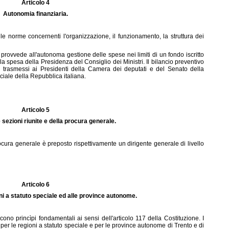
Articolo 4
Autonomia finanziaria.
e norme concernenti l'organizzazione, il funzionamento, la struttura dei
 provvede all'autonoma gestione delle spese nei limiti di un fondo iscritto
lla spesa della Presidenza del Consiglio dei Ministri. Il bilancio preventivo
no trasmessi ai Presidenti della Camera dei deputati e del Senato della
ciale della Repubblica italiana.
Articolo 5
 sezioni riunite e della procura generale.
rocura generale è preposto rispettivamente un dirigente generale di livello
Articolo 6
ni a statuto speciale ed alle province autonome.
cono princìpi fondamentali ai sensi dell'articolo 117 della Costituzione. I
, per le regioni a statuto speciale e per le province autonome di Trento e di