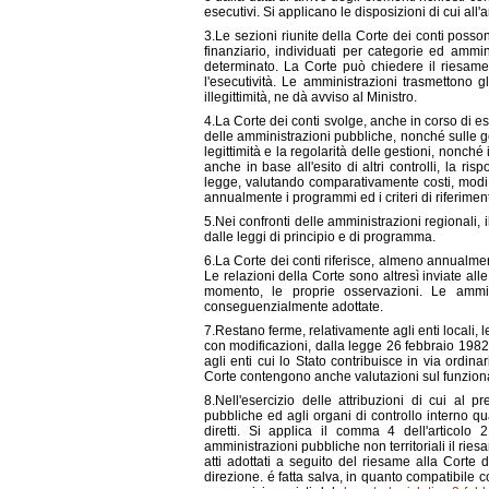
esecutivi. Si applicano le disposizioni di cui all'
3.Le sezioni riunite della Corte dei conti posson
finanziario, individuati per categorie ed ammin
determinato. La Corte può chiedere il riesame 
l'esecutività. Le amministrazioni trasmettono gl
illegittimità, ne dà avviso al Ministro.
4.La Corte dei conti svolge, anche in corso di es
delle amministrazioni pubbliche, nonché sulle ges
legittimità e la regolarità delle gestioni, nonch
anche in base all'esito di altri controlli, la rispo
legge, valutando comparativamente costi, modi 
annualmente i programmi ed i criteri di riferiment
5.Nei confronti delle amministrazioni regionali, i
dalle leggi di principio e di programma.
6.La Corte dei conti riferisce, almeno annualment
Le relazioni della Corte sono altresì inviate alle
momento, le proprie osservazioni. Le ammin
conseguenzialmente adottate.
7.Restano ferme, relativamente agli enti locali, 
con modificazioni, dalla legge 26 febbraio 1982
agli enti cui lo Stato contribuisce in via ordina
Corte contengono anche valutazioni sul funzionam
8.Nell'esercizio delle attribuzioni di cui al p
pubbliche ed agli organi di controllo interno qu
diretti. Si applica il comma 4 dell'articol
amministrazioni pubbliche non territoriali il ries
atti adottati a seguito del riesame alla Corte de
direzione. é fatta salva, in quanto compatibile co