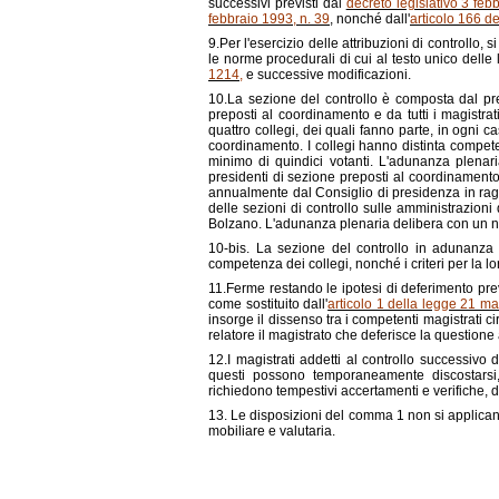
successivi previsti dal
decreto legislativo 3 feb
febbraio 1993, n. 39
, nonché dall'
articolo 166 de
9.Per l'esercizio delle attribuzioni di controllo,
le norme procedurali di cui al testo unico delle
1214,
e successive modificazioni.
10.La sezione del controllo è composta dal pre
preposti al coordinamento e da tutti i magistrat
quattro collegi, dei quali fanno parte, in ogni ca
coordinamento. I collegi hanno distinta compet
minimo di quindici votanti. L'adunanza plenar
presidenti di sezione preposti al coordinamento 
annualmente dal Consiglio di presidenza in rag
delle sezioni di controllo sulle amministrazioni
Bolzano. L'adunanza plenaria delibera con un n
10-bis. La sezione del controllo in adunanza 
competenza dei collegi, nonché i criteri per la l
11.Ferme restando le ipotesi di deferimento previ
come sostituito dall'
articolo 1 della legge 21 m
insorge il dissenso tra i competenti magistrati cir
relatore il magistrato che deferisce la questione
12.I magistrati addetti al controllo successiv
questi possono temporaneamente discostarsi,
richiedono tempestivi accertamenti e verifiche, d
13. Le disposizioni del comma 1 non si applicano
mobiliare e valutaria.