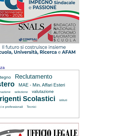
nza
Reclutamento
tegno
tero
MAE - Min. Affari Esteri
valutazione
inazione
selezione
rigenti Scolastici
istituti
ci e professionali
Tecnici