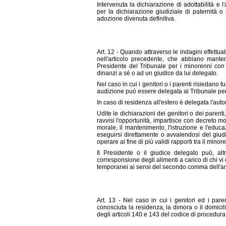
Intervenuta la dichiarazione di adottabilità e l'
per la dichiarazione giudiziale di paternità o
adozione divenuta definitiva.
Art. 12 - Quando attraverso le indagini effettuat
nell'articolo p
recedente, che abbiano mantenut
Presidente del Tribunale per i minorenni con
dinanzi a sé o ad un giudice da lui delegato.
Nel caso in cui i genitori o i parenti risiedano 
audizione può essere delegata al Tribunale per 
In caso di residenza all'estero è delegata l'aut
Udite le dichiarazioni dei genitori o dei parent
ravvisi l'opportunità, impartisce con decreto mo
morale, il mantenimento, l'istruzione e l'educ
eseguirsi direttamente o avvalendosi del giudice
operare al fine di più validi rapporti tra il minore
Il Presidente o il giudice delegato può, al
corresponsione degli alimenti a carico di chi vi
temporanei ai sensi del secondo comma dell'art
Art. 13 - Nel caso in cui i genitori ed i paren
conosciuta
la residenza, la dimora o il domici
degli articoli 140 e 143 del codice di procedura 