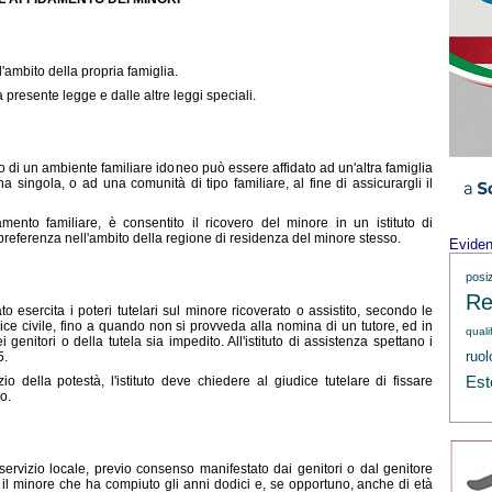
l'ambito della propria famiglia.
la presente legge e dalle altre leggi speciali.
o di un ambiente familiare ido
neo può essere affidato ad un'altra famiglia
 singola, o ad una comunità di tipo familiare, al fine di assicurargli il
ento familiare, è consentito il ricovero del minore in un istituto di
 preferenza nell'ambito della regione di residenza del minore stesso.
Evide
posi
Re
ato esercita i poter
i tutelari sul minore ricoverato o assistito, secondo le
dice civile, fino a quando non si provveda alla nomina di un tutore, ed in
quali
ei genitori o della tutela sia impedito. All'istituto di assistenza spettano i
5.
ruol
Est
io della potestà, l'istituto deve chiedere al giudice tutelare di fissare
o.
 servizio locale, previo consenso manifestato dai genitori o dal genitore
o il minore che ha compiuto gli anni dodici e, se opportun
o, anche di età