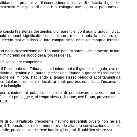
affidamento preadottivo, il riconoscimento è privo di efficacia. Il giudizio
 maternità è sospeso di diritto e si estingue ove segua la pronuncia di
e consta l'esistenza dei genitori o di parenti entro il quarto grado indicati
o rapporti significativi con il minore, o ne è nota la residenza, il
 decreto motivato fissa la loro comparizione entro un congruo termine,
fuori dalla circoscrizione del Tribunale per i minorenni che procede, la loro
i minorenni del luogo della loro residenza.
orità consolare competente.
i, il Presidente del Tribunale per i minorenni o il giudice delegato, ove ne
tivato ai genitori o ai parenti prescrizioni idonee a garantire l’assistenza
azione del minore, stabilendo al tempo stesso periodici accertamenti da
 tutelare o dei servizi locali, ai quali può essere affidato l’incarico di
 e la famiglia.
tresì, chiedere al pubblico ministero di promuovere un'azione per la
 è tenuto per legge e, al tempo stesso, dispone, ove l'uopo, provvedimenti
. 10.
ti di cui all'articolo precedente risultino irreperibili ovvero non ne sia
lio, il Tribunale per i minorenni provvede alla loro convocazione ai sensi
civile, previe nuove ricerche tramite gli organi di pubblica sicurezza.