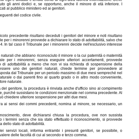
to gli anni dodici e, se opportuno, anche il minore di età inferiore. I
i al pubblico ministero ed ai genitori.
seguenti del codice civile.
ticolo precedente risultano deceduti i genitori del minore e noti risultano
ale per i minorenni provvede a dichiarare lo stato di adottabilità, salvo che
44. In tal caso il Tribunale per i minorenni decide nell'esclusivo interesse
ri naturali che abbiano riconosciuto il minore o la cui paternità o maternità
unale per i minorenni, senza eseguire ulteriori accertamenti, provvede
o di adottabilità a meno che non vi sia richiesta di sospensione della
ssere uno dei genitori naturali, chiede termine per provvedere al
sposta dal Tribunale per un periodo massimo di due mesi sempreché nel
 naturale o dai parenti fino al quarto grado o in altro modo conveniente,
ore naturale.
tà del genitore, la procedura è rinviata anche d'ufficio sino al compimento
le, purché sussistano le condizioni menzionate nel comma precedente. Al
ò chiedere ulteriore sospensione per altri due mesi.
ura ai sensi dei commi precedenti, nomina al minore, se necessario, un
iconoscimento, deve dichiararsi chiusa la procedura, ove non sussista
i termini senza che sia stato effettuato il riconoscimento, si provvede
 dello stato di adottabilità.
 servizi locali, informa entrambi i presunti genitori, se possibile, o
alere delle facoltà di cui al secondo e terzo comma.