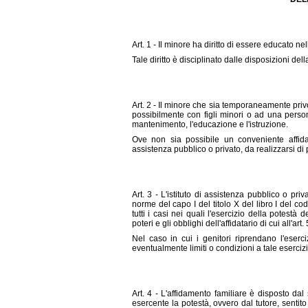
Art.
1 - Il minore ha diritto di essere educato nel
Tale diritto è disciplinato dalle disposizioni del
Art. 2 - Il minore che sia temporaneamente priv
possibilmente con figli minori o ad una persona
mantenimento, l'educazione e l'istruzione.
Ove non sia possibile un conveniente affidam
assistenza pubblico o privato, da realizzarsi di
Art. 3 - L'istituto di assistenza pubblico o priv
norme del capo I del titolo X del libro I del co
tutti i casi nei quali l'esercizio della potestà d
poteri e gli obblighi dell'affidatario di cui all'art. 
Nel caso in cui i genitori riprendano l'eserciz
eventualmente limiti o condizioni a tale esercizi
Art. 4 - L'affidamento familiare è disposto dal
esercente la potestà, ovvero dal tutore, sentit