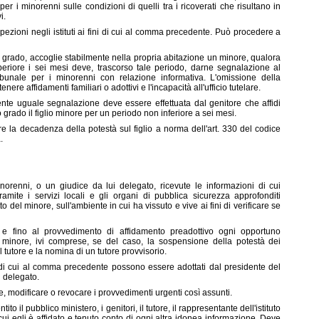
per i minorenni sulle condizioni di quelli tra i ricoverati che risultano in
i.
spezioni negli istituti ai fini di cui al comma precedente. Può procedere a
grado, accoglie stabilmente nella propria abitazione un minore, qualora
periore i sei mesi deve, trascorso tale periodo, darne segnalazione al
Tribunale per i minorenni con relazione informativa. L'omissione della
re affidamenti familiari o adottivi e l'incapacità all'ufficio tutelare.
nte uguale segnalazione deve essere effettuata dal genitore che affidi
 grado il figlio minore per un periodo non inferiore a sei mesi.
 la decadenza della potestà sul figlio a norma dell'art. 330 del codice
.
inorenni, o un giudice da lui del
egato, ricevute le informazioni di cui
ramite i servizi locali e gli organi di pubblica sicurezza approfonditi
o del minore, sull'ambiente in cui ha vissuto e vive ai fini di verificare se
e fino al provvedimento di affidamento preadottivo ogni opportuno
 minore, ivi comprese, se del caso, la sospensione della potestà dei
el tutore e la nomina di un tutore provvisorio.
 di cui al comma precedente possono essere adottati dal presidente del
i delegato.
re, modificare o revocare i provvedimenti urgenti così assunti.
to il pubblico ministero, i genitori, il tutore, il rappresentante dell'istituto
cui egli è affidato e tenuto conto di ogni altra idonea informazione. Deve