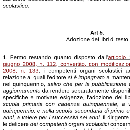
scolastico.
Art 5.
Adozione dei libri di testo
1. Fermo restando quanto disposto dall'
articolo
giugno 2008, n. 112, convertito, con modificazio
2008, n. 133
, i competenti organi scolastici ad
relazione ai quali l'editore
si é impegnato
a mantene
nel quinquennio,
salvo che per la pubblicazione d
aggiornamento
da rendere separatamente disponibil
specifiche e motivate esigenze, l'adozione dei li
scuola primaria con cadenza quinquennale, a v
quinquennio, e nella scuola secondaria di primo 
anni, a valere per i successivi sei anni.
Il dirigente
le delibere
dei competenti organi scolastici
concerne