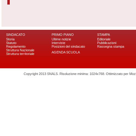
SINDACATO
PRIMO PIANO
STAMPA
Storia
Ultime notizie
Editoriale
Statuto
Interviste
Pubblicazioni
Regolamento
Posizioni del sindacato
Rassegna stampa
Struttura Nazionale
AGENDA SCUOLA
Struttura territoriale
Copyright 2013 SNALS. Risoluzione minima: 1024x768. Ottimizzato per Mozilla