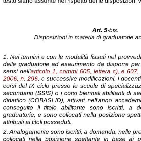
testo siano assunte nel rispetto del le disposizioni v
Art. 5
-bis.
Disposizioni in materia di graduatorie 
1. Nei termini e con le modalità fissati nel provv
delle graduatorie ad esaurimento da disporre per 
sensi dell'
articolo 1, commi 605, lettera c), e 607
2006, n. 296
, e successive modificazioni, i docent
corsi del IX ciclo presso le scuole di specializz
secondario (SSIS) o i corsi biennali abilitanti di se
didattico (COBASLID), attivati nell'anno accade
conseguito il titolo abilitante sono iscritti, a
graduatorie, e sono collocati nella posizione spet
attribuiti ai titoli posseduti.
2. Analogamente sono iscritti, a domanda, nelle pr
collocati nella posizione spettante in base ai punt