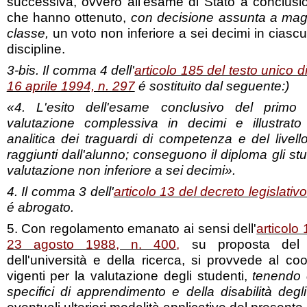
successiva, ovvero all'esame di Stato a conclusion
che hanno ottenuto,
con decisione assunta a magg
classe,
un voto non inferiore a sei decimi in ciascu
discipline.
3-bis. Il comma 4 dell'
articolo 185 del testo unico di
16 aprile 1994, n. 297
é sostituito dal seguente:)
«4. L'esito dell'esame conclusivo del primo
valutazione complessiva in decimi e illustrato
analitica dei traguardi di competenza e del livel
raggiunti dall'alunno; conseguono il diploma gli s
valutazione non inferiore a sei decimi».
4. Il comma 3 dell'
articolo 13 del decreto legislativ
é abrogato.
5. Con regolamento emanato ai sensi dell'
articolo
23 agosto 1988, n. 400
,
su proposta del Min
dell'università e della ricerca, si provvede al c
vigenti per la valutazione degli studenti,
tenendo 
specifici di apprendimento e della disabilità degli