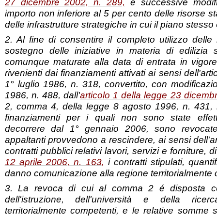
27 dicembre 2002, n. 289,
e successive modifi
importo non inferiore al 5 per cento delle risorse 
delle infrastrutture strategiche in cui il piano stess
2. Al fine di consentire il completo utilizzo dell
sostegno delle iniziative in materia di edilizia 
comunque maturate alla data di entrata in vigor
rivenienti dai finanziamenti attivati ai sensi dell'ar
1° luglio 1986, n. 318, convertito, con modificazi
1986, n. 488, dall'
articolo 1 della legge 23 dicemb
2, comma 4, della legge 8 agosto 1996, n. 431, 
finanziamenti per i quali non sono state effe
decorrere dal 1° gennaio 2006, sono revocate.
appaltanti provvedono a rescindere, ai sensi dell'a
contratti pubblici relativi lavori, servizi e forniture, d
12 aprile 2006, n. 163
,
i contratti stipulati, quan
danno comunicazione alla regione territorialmente
3. La revoca di cui al comma 2 é disposta co
dell'istruzione, dell'università e della rice
territorialmente competenti, e le relative somme 