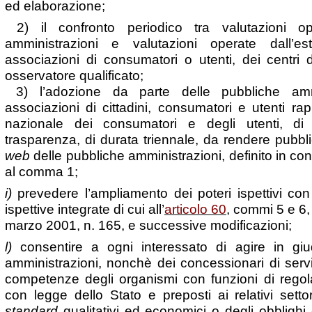
ed elaborazione;
2) il confronto periodico tra valutazioni ope
amministrazioni e valutazioni operate dall’e
associazioni di consumatori o utenti, dei centri d
osservatore qualificato;
3) l’adozione da parte delle pubbliche ammi
associazioni di cittadini, consumatori e utenti ra
nazionale dei consumatori e degli utenti, d
trasparenza, di durata triennale, da rendere pubbli
web
delle pubbliche amministrazioni, definito in confo
al comma 1;
i)
prevedere l’ampliamento dei poteri ispettivi con r
ispettive integrate di cui all’
articolo 60
, commi 5 e 6,
marzo 2001, n. 165, e successive modificazioni;
l)
consentire a ogni interessato di agire in giud
amministrazioni, nonchè dei concessionari di serviz
competenze degli organismi con funzioni di regolazi
con legge dello Stato e preposti ai relativi settor
standard
qualitativi ed economici o degli obblighi 