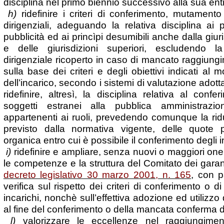
disciplina nel primo biennio successivo alla sua entr
h)
ridefinire i criteri di conferimento, mutamento
dirigenziali, adeguando la relativa disciplina ai 
pubblicità ed ai princìpi desumibili anche dalla giu
e delle giurisdizioni superiori, escludendo la
dirigenziale ricoperto in caso di mancato raggiungime
sulla base dei criteri e degli obiettivi indicati a
dell’incarico, secondo i sistemi di valutazione adott
ridefinire, altresì, la disciplina relativa al confe
soggetti estranei alla pubblica amministrazi
appartenenti ai ruoli, prevedendo comunque la rid
previsto dalla normativa vigente, delle quote p
organica entro cui è possibile il conferimento degli 
i)
ridefinire e ampliare, senza nuovi o maggiori oner
le competenze e la struttura del Comitato dei garanti
decreto legislativo 30 marzo 2001, n. 165
, con p
verifica sul rispetto dei criteri di conferimento o
incarichi, nonchè sull’effettiva adozione ed utilizzo
al fine del conferimento o della mancata conferma de
l)
valorizzare le eccellenze nel raggiungimento