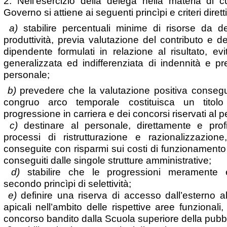
2. Nell’esercizio della delega nella materia di cu
Governo si attiene ai seguenti princìpi e criteri diretti
a)
stabilire percentuali minime di risorse da de
produttività, previa valutazione del contributo e d
dipendente formulati in relazione al risultato, e
generalizzata ed indifferenziata di indennità e pre
personale;
b)
prevedere che la valutazione positiva consegu
congruo arco temporale costituisca un titolo 
progressione in carriera e dei concorsi riservati al p
c)
destinare al personale, direttamente e prof
processi di ristrutturazione e razionalizzazion
conseguite con risparmi sui costi di funzionamento i
conseguiti dalle singole strutture amministrative;
d)
stabilire che le progressioni meramente
secondo princìpi di selettività;
e)
definire una riserva di accesso dall’esterno a
apicali nell’ambito delle rispettive aree funzional
concorso bandito dalla Scuola superiore della pubb