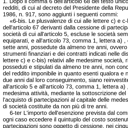
1. Dopo il comma 6 dell'articolo 68 del testo unic
redditi, di cui al decreto del Presidente della Re
1986, n. 917, sono aggiunti i seguenti commi:
«6-
bis
. Le plusvalenze di cui alle lettere
c) e c-
dell'articolo 67 derivanti dalla cessione di partecip
società di cui all'articolo 5, escluse le società sem
equiparati, e all'articolo 73, comma 1, lettera
a)
, 
sette anni, possedute da almeno tre anni, ovvero 
strumenti finanziari e dei contratti indicati nelle dis
lettere
c) e c-bis)
relativi alle medesime società, 
posseduti e stipulati da almeno tre anni, non con
del reddito imponibile in quanto esenti qualora e n
due anni dal loro conseguimento, siano reinvestite
all'articolo 5 e all'articolo 73, comma 1, lettera
a)
medesima attività, mediante la sottoscrizione del 
l'acquisto di partecipazioni al capitale delle mede
di società costituite da non più di tre anni.
6-
ter
L'importo dell'esenzione prevista dal c
ogni caso eccedere il quintuplo del costo sostenut
partecipazioni sono oggetto di cessione, nei cinque