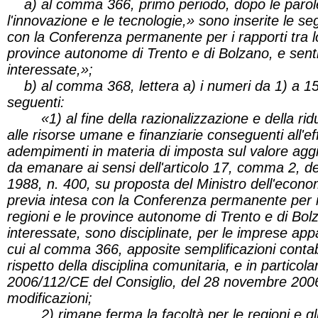
a) al comma 366, primo periodo, dopo le parole
l'innovazione e le tecnologie,» sono inserite le se
con la Conferenza permanente per i rapporti tra lo
province autonome di Trento e di Bolzano, e sentit
interessate,»;
b) al comma 368, lettera a) i numeri da 1) a 15) 
seguenti:
«1) al fine della razionalizzazione e della riduz
alle risorse umane e finanziarie conseguenti all'ef
adempimenti in materia di imposta sul valore agg
da emanare ai sensi dell'articolo 17, comma 2, de
1988, n. 400, su proposta del Ministro dell'econom
previa intesa con la Conferenza permanente per i r
regioni e le province autonome di Trento e di Bolz
interessate, sono disciplinate, per le imprese appar
cui al comma 366, apposite semplificazioni contabi
rispetto della disciplina comunitaria, e in particolar
2006/112/CE del Consiglio, del 28 novembre 200
modificazioni;
2) rimane ferma la facoltà per le regioni e gli e