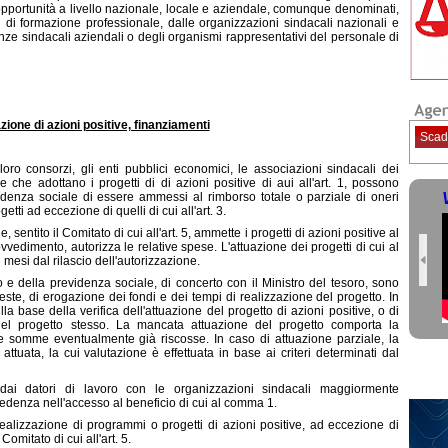
ari opportunità a livello nazionale, locale e aziendale, comunque denominati,
tri di formazione professionale, dalle organizzazioni sindacali nazionali e
anze sindacali aziendali o degli organismi rappresentativi del personale di
azione di azioni positive, finanziamenti
Scad
oro consorzi, gli enti pubblici economici, le associazioni sindacali dei
e che adottano i progetti di di azioni positive di aui all'art. 1, possono
videnza sociale di essere ammessi al rimborso totale o parziale di oneri
etti ad eccezione di quelli di cui all'art. 3.
, sentito il Comitato di cui all'art. 5, ammette i progetti di azioni positive al
vedimento, autorizza le relative spese. L'attuazione dei progetti di cui al
esi dal rilascio dell'autorizzazione.
e della previdenza sociale, di concerto con il Ministro del tesoro, sono
ieste, di erogazione dei fondi e dei tempi di realizzazione del progetto. In
a base della verifica dell'attuazione del progetto di azioni positive, o di
 del progetto stesso. La mancata attuazione del progetto comporta la
le somme eventualmente già riscosse. In caso di attuazione parziale, la
tuata, la cui valutazione è effettuata in base ai criteri determinati dal
 dai datori di lavoro con le organizzazioni sindacali maggiormente
denza nell'accesso al beneficio di cui al comma 1.
 realizzazione di programmi o progetti di azioni positive, ad eccezione di
 Comitato di cui all'art. 5.