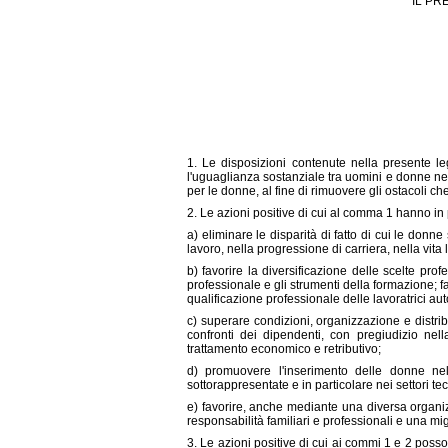
IL PR
1. Le disposizioni contenute nella presente l
l'uguaglianza sostanziale tra uomini e donne ne
per le donne, al fine di rimuovere gli ostacoli ch
2. Le azioni positive di cui al comma 1 hanno in 
a) eliminare le disparità di fatto di cui le donn
lavoro, nella progressione di carriera, nella vita 
b) favorire la diversificazione delle scelte prof
professionale e gli strumenti della formazione; f
qualificazione professionale delle lavoratrici au
c) superare condizioni, organizzazione e distri
confronti dei dipendenti, con pregiudizio nel
trattamento economico e retributivo;
d) promuovere l'inserimento delle donne nelle
sottorappresentate e in particolare nei settori te
e) favorire, anche mediante una diversa organizz
responsabilità familiari e professionali e una migl
3. Le azioni positive di cui ai commi 1 e 2 posso