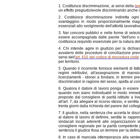
1. Costituisce discriminazione, ai sensi della
le
un effetto pregiudizievole discriminando anche in
2. Costituisce discriminazione indiretta ogn
svantaggino in modo proporzionalmente maggior
essenziali allo svolgimento dell'attività lavorativa
3.
Nei concorsi pubblici e nelle forme di selez
essere accompagnata dalle parole "dell'uno o de
costituisca requisito essenziale per la natura de
4. Chi intende agire in giudizio per la dichia
avvalersi delle procedure di conciliazione previs
sensi dell
'art. 410 del codice di procedura civile
per territorio.
5. Quando il ricorrente fornisce elementi di fatto
regimi retributivi, all'assegnazione di mansi
licenziamenti - idonei a fondare, in termini pr
discriminatori in ragione del sesso, spetta al co
6. Qualora il datore di lavoro ponga in essere 
quando non siano individuabli in modo immediato
proposto dal consigliere di parità istituito a li
all'art. 7, da allegare al ricorso stesso, e sent
trenta giorni dalla richiesta del parere del colle
7. Il giudice, nella sentenza che accerta le dis
al datore di lavoro di definire, sentite le rapp
sindacali locali aderenti alle organizzazioni
consigliere regionale per la parità competente p
sentenza il giudice fissa un termine per la defin
8. In caso di mancata ottemperanza alla senten