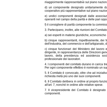
maggiormente rappresentative sul piano nazion
d) un componente designato unitariamente dal
cooperativo più rappresentative sul piano nazio
e) undici componenti designati dalle associaz
operanti nel campo della parità e delle pari oppo
f) il consigliere di parità componente la commiss
3. Partecipano, inoltre, alle riunioni del Comitato,
a) sei esperti in materie giuridiche, economiche
b) cinque rappresentanti, rispettivamente, dei Min
dell'industria, del commercio e dell'artigianato,
c) cinque funzionari del Ministero del lavoro 
dirigente, in rappresentanza delle Direzioni gener
lavoro, della previdenza ed assistenza soci
professionale dei lavoratori.
4. I componenti del comitato durano in carica tr
Per ogni componente effettivo è nominato un su
5. Il Comitato è convocato, oltre che ad iniziat
richiesta metà più uno dei suoi componenti.
6. Il Comitato delibera in ordine al proprio funzi
all'art. 7, nonché in ordine alle relative spese.
7. Il vicepresidente del Comitato è designato 
componenti.