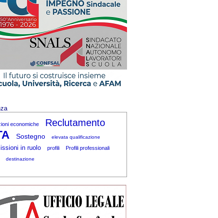
nza
Reclutamento
zioni economiche
TA
Sostegno
elevata qualificazione
ssioni in ruolo
profili
Profili professionali
destinazione