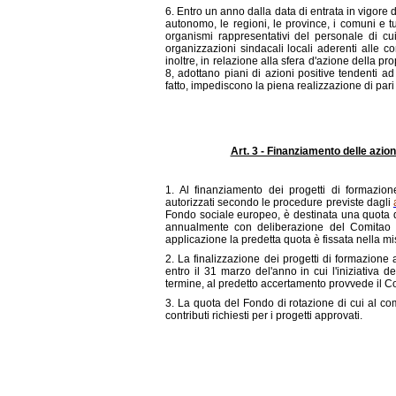
6. Entro un anno dalla data di entrata in vigore
autonomo, le regioni, le province, i comuni e tutt
organismi rappresentativi del personale di cui 
organizzazioni sindacali locali aderenti alle 
inoltre, in relazione alla sfera d'azione della propri
8, adottano piani di azioni positive tendenti ad 
fatto, impediscono la piena realizzazione di pari
Art. 3 - Finanziamento delle azio
1. Al finanziamento dei progetti di formazione
autorizzati secondo le procedure previste dagli
Fondo sociale europeo, è destinata una quota del
annualmente con deliberazione del Comitao i
applicazione la predetta quota è fissata nella mi
2. La finalizzazione dei progetti di formazione a
entro il 31 marzo del'anno in cui l'iniziativa 
termine, al predetto accertamento provvede il Comi
3. La quota del Fondo di rotazione di cui al co
contributi richiesti per i progetti approvati.