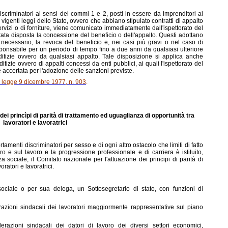
scriminatori ai sensi dei commi 1 e 2, posti in essere da imprenditori ai
e vigenti leggi dello Stato, ovvero che abbiano stipulato contratti di appalto
ervizi o di forniture, viene comunicato immediatamente dall'ispettorato del
stata disposta la concessione del beneficio o dell'appalto. Questi adottano
necessario, la revoca del beneficio e, nei casi più gravi o nel caso di
ponsabile per un periodo di tempo fino a due anni da qualsiasi ulteriore
ditizie ovvero da qualsiasi appalto. Tale disposizione si applica anche
itizie ovvero di appalti concessi da enti pubblici, ai quali l'ispettorato del
accertata per l'adozione delle sanzioni previste.
la legge 9 dicembre 1977, n. 903
.
dei princìpi di parità di trattamento ed uguaglianza di opportunità tra
lavoratori e lavoratrici
amenti discriminatori per sesso e di ogni altro ostacolo che limiti di fatto
o e sul lavoro e la progressione professionale e di carriera è istituito,
a sociale, il Comitato nazionale per l'attuazione dei principi di parità di
ratori e lavoratrici.
sociale o per sua delega, un Sottosegretario di stato, con funzioni di
azioni sindacali dei lavoratori maggiormente rappresentative sul piano
razioni sindacali dei datori di lavoro dei diversi settori economici,