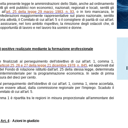
 della presente legge le amministrazioni dello Stato, anche ad ordinamento
i gli enti pubblici non economici, nazionali, regionali e locali, sentiti gli
all'
art. 25 della legge 29 marzo 1983, n. 93
, o in loro mancanza, le
confederazioni maggiormente rappresentative sul piano nazionale, sentito
a attività, il Comitato di cui all'art. 5 o il consigliere di parità di cui all'art.
assicurare, nel loro ambito rispettivo, la rimozione degli ostacoli che, di
 opportunità di lavoro e nel lavoro tra uomini e donne.
ni positive realizzate mediante la formazione professionale
 finalizzati al perseguimento dell'obiettivo di cui all'art. 1, comma 1,
articoli 25, 26 e 27 della
legge 21 dicembre 1978, n. 845
, ed approvati dal
 Fondo di rotazione istituito dall'art. 25 della stessa legge, determinata
nterministeriale per la programmazione economica. In sede di prima
sura del dieci per cento.
l perseguimento dell'obiettivo di cui all'art. 1, comma 1, viene accertata,
deve essere attuat, dalla commissione regionale per l'impiego. Scaduto il
tato di cui all'art. 5.
mma 1 è ripartita tra le regioni in misura proporzionale all'ammontare dei
Art. 4
-
Azioni in giudizio