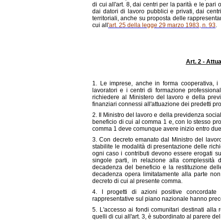
di cui all'art. 8, dai centri per la parità e le p
dai datori di lavoro pubblici e privati, dai cen
territoriali, anche su proposta delle rappresent
cui all
'art. 25 della legge 29 marzo 1983, n. 93
.
Art. 2 - Attu
1. Le imprese, anche in forma cooperativa, i l
lavoratori e i centri di formazione professional
richiedere al Ministero del lavoro e della pre
finanziari connessi all'attuazione dei predetti prog
2. Il Ministro del lavoro e della previdenza sociale
beneficio di cui al comma 1 e, con lo stesso prov
comma 1 deve comunque avere inizio entro due m
3. Con decreto emanato dal Ministro del lavoro 
stabilite le modalità di presentazione delle rich
ogni caso i contributi devono essere erogati sull
singole parti, in relazione alla complessità
decadenza del beneficio e la restituzione del
decadenza opera limitatamente alla parte non at
decreto di cui al presente comma.
4. I progetti di azioni positive concordate
rappresentative sul piano nazionale hanno prece
5. L'accesso ai fondi comunitari destinati alla
quelli di cui all'art. 3, è subordinato al parere del