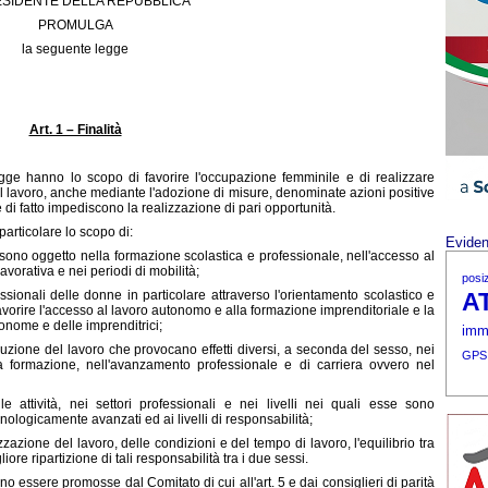
ESIDENTE DELLA REPUBBLICA
PROMULGA
la seguente legge
Art. 1 – Finalità
egge hanno lo scopo di favorire l'occupazione femminile e di realizzare
l lavoro, anche mediante l'adozione di misure, denominate azioni positive
e di fatto impediscono la realizzazione di pari opportunità.
particolare lo scopo di:
Evide
e sono oggetto nella formazione scolastica e professionale, nell'accesso al
lavorativa e nei periodi di mobilità;
posi
essionali delle donne in particolare attraverso l'orientamento scolastico e
A
avorire l'accesso al lavoro autonomo e alla formazione imprenditoriale e la
tonome e delle imprenditrici;
immi
buzione del lavoro che provocano effetti diversi, a seconda del sesso, nei
GPS
la formazione, nell'avanzamento professionale e di carriera ovvero nel
 attività, nei settori professionali e nei livelli nei quali esse sono
cnologicamente avanzati ed ai livelli di responsabilità;
azione del lavoro, delle condizioni e del tempo di lavoro, l'equilibrio tra
iore ripartizione di tali responsabilità tra i due sessi.
no essere promosse dal Comitato di cui all'art. 5 e dai consiglieri di parità