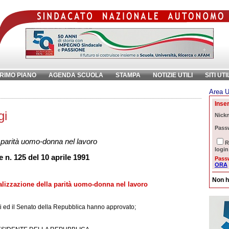
RIMO PIANO
AGENDA SCUOLA
STAMPA
NOTIZIE UTILI
SITI UTI
Area U
chiave:
Ri
Inser
gi
Nick
Pass
a parità uomo-donna nel lavoro
R
login
 n. 125 del 10 aprile 1991
Pass
ORA
Non h
ealizzazione della parità uomo-donna nel lavoro
 ed il Senato della Repubblica hanno approvato;