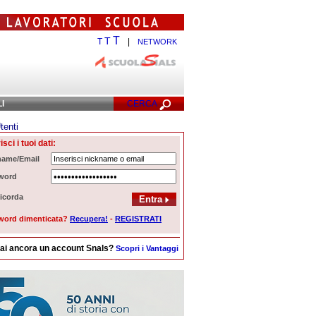
T
T
T
|
NETWORK
LI
CERCA
tenti
cerca Avanzata
isci i tuoi dati:
name/Email
word
icorda
word dimenticata?
Recupera!
-
REGISTRATI
ai ancora un account Snals?
Scopri i Vantaggi