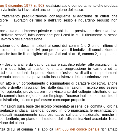
gge 9 dicembre 1977, n. 903
, qualsiasi atto o comportamento che produca
 via indiretta i lavoratori anche in ragione del sesso.
i trattamento pregiudizievole conseguente all'adozione di criteri che
e i lavoratori dell'uno o dell'altro sesso e riguardino requisiti non
.
ione attuate da imprese private e pubbliche la prestazione richiesta deve
ll'atro sesso", fatta eccezione per i casi in cui il riferimento al sesso
l lavoro o della prestazione.
razione delle descriminazioni ai sensi dei commi 1 e 2 e non ritiene di
te dai contratti collettivi, può promuovere il tentativo di conciliazione ai
anche tramite il consigliere di parità di cui all'art. 8, comma 2, competente
 - desunti anche da dati di carattere statistico relativi alle assunzioni, ai
oni e qualifiche, ai trasferimenti, alla progressione in carriera ed ai
ecisi e concordanti, la presunzione dell'esistenza di atti o comportamenti
nvenuto l'onere della prova sulla insussistenza della discriminazione.
un atto o un corportamento discriminatorio di carattere collettivo, anche
 e diretto i lavoratori lesi dalle discriminazioni, il ricorso può essere
vello regionale, previo parere non vincolante del collegio istruttorio di cui
ita la commissione regionale per l'impiego. Decorso inutilmente il termine di
gio istruttorio, il ricorso può essere comunque proposto.
criminazioni sulla base del ricorso presentato ai sensi del comma 6, ordina
resentanze sindacali aziendali ovvero, in loro mancanza, le organizzazioni
 sindacali maggiormente rappresentative sul piano nazionale, nonché il
er territorio, un piano di rimozione delle discriminazioni accertate. Nella
izione del piano.
za di cui al comma 7 si applica l'
art. 650 del codice penale
richiamato