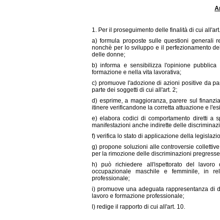
A
1. Per il proseguimento delle finalità di cui all'ar
a) formula proposte sulle questioni generali rel
nonchè per lo sviluppo e il perfezionamento del
delle donne;
b) informa e sensibilizza l'opinione pubblica
formazione e nella vita lavorativa;
c) promuove l'adozione di azioni positive da par
parte dei soggetti di cui all'art. 2;
d) esprime, a maggioranza, parere sul finanziam
itinere verificandone la corretta attuazione e l'esi
e) elabora codici di comportamento diretti a sp
manifestazioni anche indirette delle discriminazi
f) verifica lo stato di applicazione della legislazi
g) propone soluzioni alle controversie collettive
per la rimozione delle discriminazioni pregresse e
h) può richiedere all'ispettorato del lavoro
occupazionale maschile e femminile, in rel
professionale;
i) promuove una adeguata rappresentanza di don
lavoro e formazione professionale;
l) redige il rapporto di cui all'art. 10.