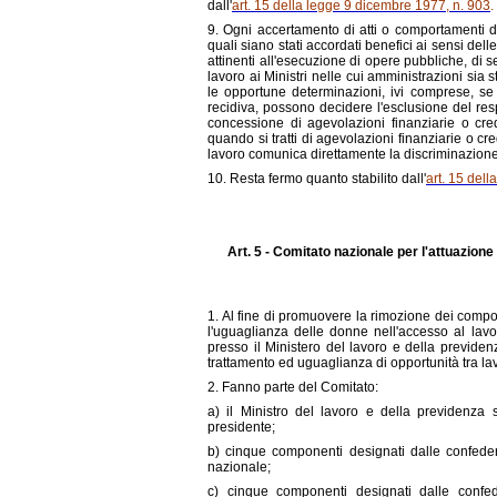
dall'
art. 15 della legge 9 dicembre 1977, n. 903
.
9. Ogni accertamento di atti o comportamenti di
quali siano stati accordati benefici ai sensi dell
attinenti all'esecuzione di opere pubbliche, di s
lavoro ai Ministri nelle cui amministrazioni sia 
le opportune determinazioni, ivi comprese, se 
recidiva, possono decidere l'esclusione del res
concessione di agevolazioni finanziarie o cre
quando si tratti di agevolazioni finanziarie o cred
lavoro comunica direttamente la discriminazione 
10. Resta fermo quanto stabilito dall'
art. 15 del
Art. 5 - Comitato nazionale per l'attuazione 
1. Al fine di promuovere la rimozione dei comport
l'uguaglianza delle donne nell'accesso al lavor
presso il Ministero del lavoro e della previdenz
trattamento ed uguaglianza di opportunità tra lavo
2. Fanno parte del Comitato:
a) il Ministro del lavoro e della previdenza 
presidente;
b) cinque componenti designati dalle confeder
nazionale;
c) cinque componenti designati dalle confede