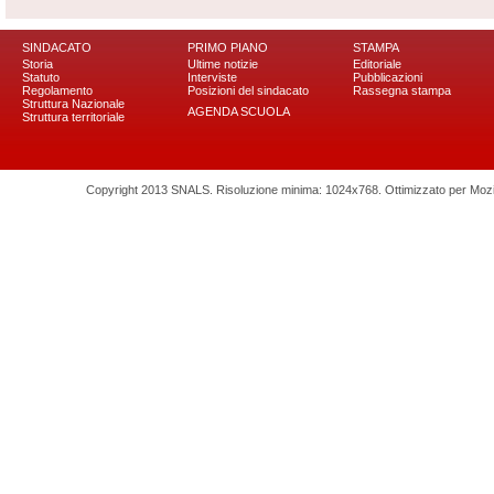
SINDACATO
PRIMO PIANO
STAMPA
Storia
Ultime notizie
Editoriale
Statuto
Interviste
Pubblicazioni
Regolamento
Posizioni del sindacato
Rassegna stampa
Struttura Nazionale
AGENDA SCUOLA
Struttura territoriale
Copyright 2013 SNALS. Risoluzione minima: 1024x768. Ottimizzato per Mozilla