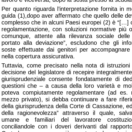
Per quanto riguarda l’interpretazione fornita in meri
guida (1),dopo aver affermato che quello delle d
complesso che in alcuni Paesi europei (2) è “[…]
regolamentazione, con soluzioni normative più
comunque, attente alla rilevanza sociale dell
portato alla deviazione”, escludono che gli info
soste effettuate dai genitori per accompagnare i
nella copertura assicurativa.
Tuttavia, come precisato nella nota di istruzion
decisione del legislatore di recepire integralmente i
giurisprudenziale consente fondatamente di de
questioni che – a causa della loro varietà e mol
poteva compiutamente regolamentare (ad es. nec
mezzo privato), si debba continuare a fare rifer
della giurisprudenza della Corte di Cassazione, ed i
della ragionevolezza” attraverso il quale, sal
umane e familiari del lavoratore costituzi
conciliandole con i doveri derivanti dal rappor