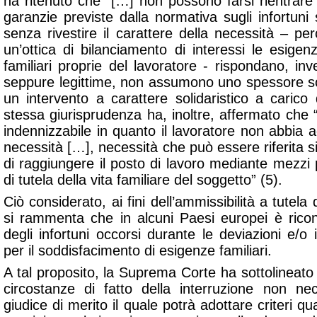
ha ritenuto che “[…] non possono farsi rientrare 
garanzie previste dalla normativa sugli infortuni 
senza rivestire il carattere della necessità – per
un’ottica di bilanciamento di interessi le esige
familiari proprie del lavoratore - rispondano, in
seppure legittime, non assumono uno spessore soc
un intervento a carattere solidaristico a carico de
stessa giurisprudenza ha, inoltre, affermato che “[
indennizzabile in quanto il lavoratore non abbia a
necessità […], necessità che può essere riferita si
di raggiungere il posto di lavoro mediante mezzi 
di tutela della vita familiare del soggetto” (5).
Ciò considerato, ai fini dell’ammissibilità a tutela 
si rammenta che in alcuni Paesi europei è ricono
degli infortuni occorsi durante le deviazioni e/o i
per il soddisfacimento di esigenze familiari.
A tal proposito, la Suprema Corte ha sottolineato 
circostanze di fatto della interruzione non ne
giudice di merito il quale potrà adottare criteri qua