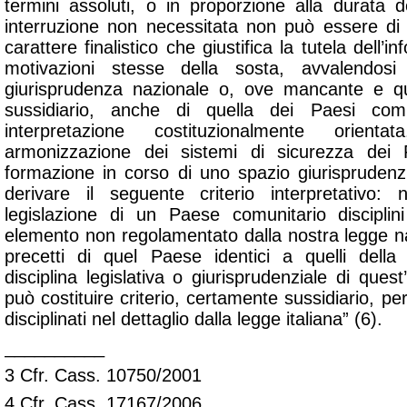
termini assoluti, o in proporzione alla durata d
interruzione non necessitata non può essere di d
carattere finalistico che giustifica la tutela dell’inf
motivazioni stesse della sosta, avvalendosi 
giurisprudenza nazionale o, ove mancante e q
sussidiario, anche di quella dei Paesi comun
interpretazione costituzionalmente orient
armonizzazione dei sistemi di sicurezza dei P
formazione in corso di uno spazio giurisprudenzi
derivare il seguente criterio interpretativo:
legislazione di un Paese comunitario discipli
elemento non regolamentato dalla nostra legge na
precetti di quel Paese identici a quelli della
disciplina legislativa o giurisprudenziale di ques
può costituire criterio, certamente sussidiario, pe
disciplinati nel dettaglio dalla legge italiana” (6).
__________
3 Cfr. Cass. 10750/2001
4 Cfr. Cass. 17167/2006