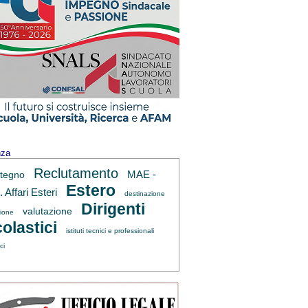
nza
Reclutamento
MAE -
tegno
Estero
 Affari Esteri
destinazione
Dirigenti
valutazione
zione
olastici
istituti tecnici e professionali
ci