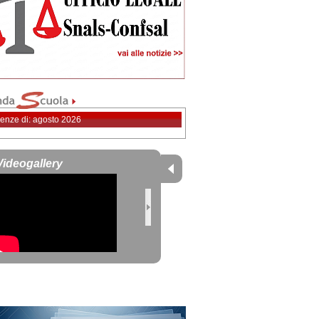
enze di: agosto 2026
Videogallery