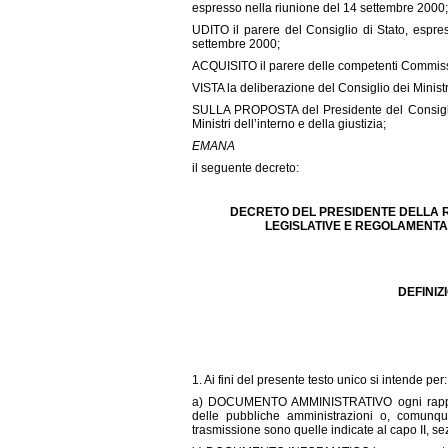
espresso nella riunione del 14 settembre 2000;
UDITO il parere del Consiglio di Stato, espres
settembre 2000;
ACQUISITO il parere delle competenti Commissi
VISTA la deliberazione del Consiglio dei Minist
SULLA PROPOSTA del Presidente del Consiglio d
Ministri dell’interno e della giustizia;
EMANA
il seguente decreto:
DECRETO DEL PRESIDENTE DELLA R
LEGISLATIVE E REGOLAMENTA
DEFINIZ
1. Ai fini del presente testo unico si intende per:
a) DOCUMENTO AMMINISTRATIVO ogni rapprese
delle pubbliche amministrazioni o, comunque, u
trasmissione sono quelle indicate al capo II, sez