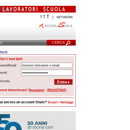
T
T
T
|
NETWORK
LI
CERCA
tenti
Ricerca Avanzata
isci i tuoi dati:
name/Email
word
icorda
word dimenticata?
Recupera!
-
REGISTRATI
ai ancora un account Snals?
Scopri i Vantaggi