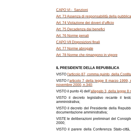
CAPO VI -
Sanzioni
Art. 73 Assenza di responsabilità della pubbli
Art. 74 Violazione dei doveri d’ufficio
Art. 75 Decadenza dai benefici
Art. 76 Norme penali
CAPO VII Disposizioni finali
Art. 77 Norme abrogate
Art. 78 Norme che rimangono in vigore
IL PRESIDENTE DELLA REPUBBLICA
VISTO
l'articolo 87, comma quinto, della Costit
VISTO l’
articolo 7 della legge 8 marzo 1999, 
novembre 2000, n.340
;
VISTO il punto 4) dell’
allegato 3, della legge 8
VISTO il decreto legislativo recante il tes
amministrativa;
VISTO il decreto del Presidente della Repubbli
documentazione amministrativa;
VISTE le deliberazioni preliminari del Consigli
2000;
VISTO il parere della Conferenza Stato-città, 