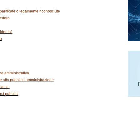
 parificate o legalmente riconosciute
’estero
identità
to
ne amministrativa
e alla pubblica amministrazione
stanze
si pubblici