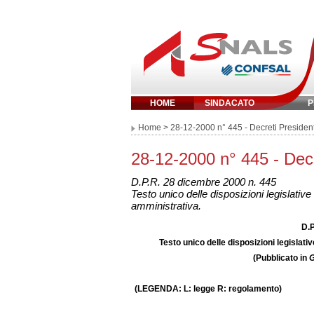
HOME
SINDACATO
P
Inserisci parola chi
Home
> 28-12-2000 n° 445 - Decreti Preside
28-12-2000 n° 445 - Dec
D.P.R. 28 dicembre 2000 n. 445
Testo unico delle disposizioni legislati
amministrativa.
D.P
Testo unico delle disposizioni legislat
(Pubblicato in
G
(LEGENDA: L: legge R: regolamento)