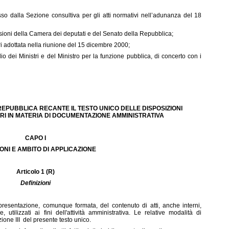
so dalla Sezione consultiva per gli atti normativi nell’adunanza del 18
oni della Camera dei deputati e del Senato della Repubblica;
ri adottata nella riunione del 15 dicembre 2000;
ei Ministri e del Ministro per la funzione pubblica, di concerto con i
EPUBBLICA RECANTE IL TESTO UNICO DELLE DISPOSIZIONI
RI IN MATERIA DI DOCUMENTAZIONE AMMINISTRATIVA
CAPO I
IONI E AMBITO DI APPLICAZIONE
Articolo 1 (R)
Definizioni
ntazione, comunque formata, del contenuto di atti, anche interni,
tilizzati ai fini dell'attività amministrativa. Le relative modalità di
ione III del presente testo unico.