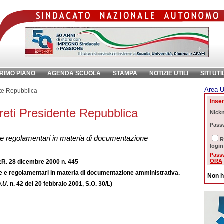
RIMO PIANO
AGENDA SCUOLA
STAMPA
NOTIZIE UTILI
SITI UTI
Area U
ave:
nte Repubblica
Inser
reti Presidente Repubblica
Nick
Pass
ve e regolamentari in materia di documentazione
R
login
Pass
ORA
.R. 28 dicembre 2000 n. 445
ive e regolamentari in materia di documentazione amministrativa.
Non h
.U.
n. 42 del 20 febbraio 2001, S.O. 30/L)