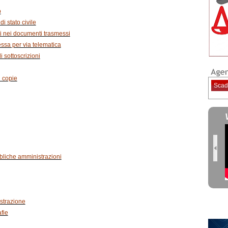
o
di stato civile
ti nei documenti trasmessi
ssa per via telematica
 sottoscrizioni
i copie
Scad
bbliche amministrazioni
istrazione
fie