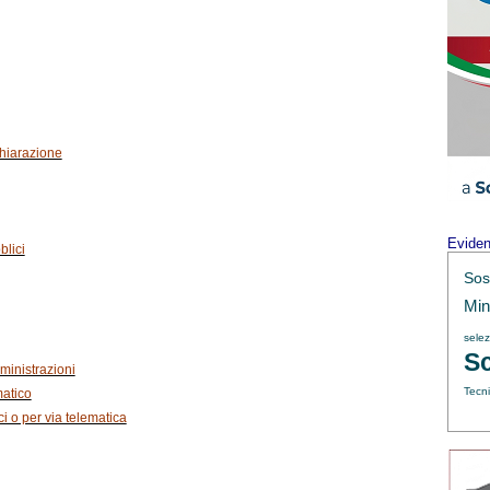
chiarazione
Evide
blici
Sos
Min.
sele
Sc
ministrazioni
Tecni
matico
ici o per via telematica