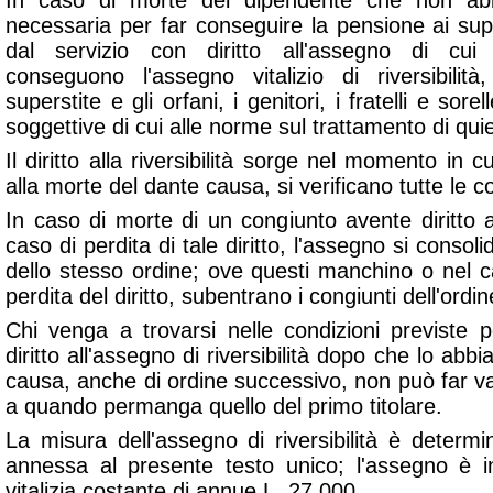
In caso di morte del dipendente che non abbi
necessaria per far conseguire la pensione ai sup
dal servizio con diritto all'assegno di cui a
conseguono l'assegno vitalizio di riversibilità,
superstite e gli orfani, i genitori, i fratelli e sor
soggettive di cui alle norme sul trattamento di qui
Il diritto alla riversibilità sorge nel momento in 
alla morte del dante causa, si verificano tutte le co
In caso di morte di un congiunto avente diritto al
caso di perdita di tale diritto, l'assegno si consoli
dello stesso ordine; ove questi manchino o nel c
perdita del diritto, subentrano i congiunti dell'ordi
Chi venga a trovarsi nelle condizioni previste 
diritto all'assegno di riversibilità dopo che lo abb
causa, anche di ordine successivo, non può far vale
a quando permanga quello del primo titolare.
La misura dell'assegno di riversibilità è determi
annessa al presente testo unico; l'assegno è i
vitalizia costante di annue L. 27.000.