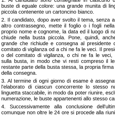
1. Al candidato sono consegnate in ciascuno 
buste di eguale colore: una grande munita di lin
piccola contenente un cartoncino bianco.
2. Il candidato, dopo aver svolto il tema, senza a
altro contrassegno, mette il foglio o i fogli nell
proprio nome e cognome, la data ed il luogo di na
chiude nella busta piccola. Pone, quindi, anch
grande che richiude e consegna al presidente 
comitato di vigilanza od a chi ne fa le veci. Il pr
o del comitato di vigilanza, o chi ne fa le veci
sulla busta, in modo che vi resti compreso il l
restante parte della busta stessa, la propria firma 
della consegna.
3. Al termine di ogni giorno di esame è assegna
l'elaborato di ciascun concorrente lo stesso 
linguetta staccabile, in modo da poter riunire, esc
numerazione, le buste appartenenti allo stesso ca
4. Successivamente alla conclusione dell'u
comunque non oltre le 24 ore si procede alla riuni