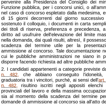
pervenire alla Presidenza del Consiglio dei mini
Funzione pubblica, per i concorsi unici, o all'amm
nel caso di concorso espletato dalla medesima, en
di 15 giorni decorrenti dal giorno successiv
sostenuto il colloquio, i documenti in carta sempli
dei titoli di riserva, preferenza e precedenza, a 
diritto ad usufruire dell'elevazione del limite mas
nella domanda, dai quali risulti, altresì, il possesso
scadenza del termine utile per la presenta
ammissione al concorso. Tale documentazione non
cui le pubbliche amministrazioni ne siano in
disporre facendo richiesta ad altre pubbliche ammi
2. I candidati appartenenti a categorie previste d
n. 482
,
che abbiano conseguito l'idoneità, 
graduatoria tra i vincitori, purchè, ai sensi dell'
art
n. 482
,
risultino iscritti negli appositi elenchi i
provinciali del lavoro e della massima occupazion
sia al momento della scadenza del termine per
domande di ammissione al concorso sia all'atto del