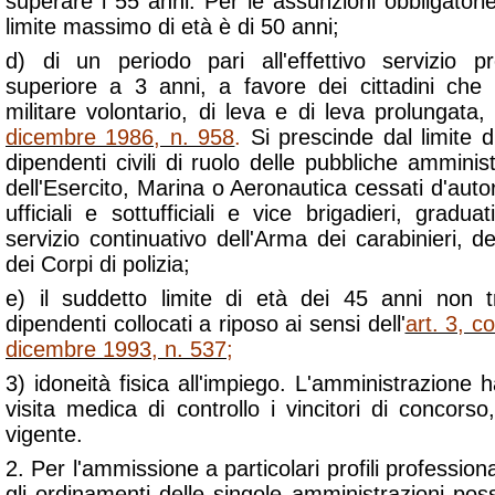
superare i 55 anni. Per le assunzioni obbligatorie d
limite massimo di età è di 50 anni;
d) di un periodo pari all'effettivo servizio
superiore a 3 anni, a favore dei cittadini che
militare volontario, di leva e di leva prolungata,
dicembre 1986, n. 958
.
Si prescinde dal limite di
dipendenti civili di ruolo delle pubbliche amministra
dell'Esercito, Marina o Aeronautica cessati d'auto
ufficiali e sottufficiali e vice brigadieri, gradua
servizio continuativo dell'Arma dei carabinieri, d
dei Corpi di polizia;
e) il suddetto limite di età dei 45 anni non t
dipendenti collocati a riposo ai sensi dell'
art. 3, 
dicembre 1993, n. 537
;
3) idoneità fisica all'impiego. L'amministrazione h
visita medica di controllo i vincitori di concors
vigente.
2. Per l'ammissione a particolari profili professiona
gli ordinamenti delle singole amministrazioni poss