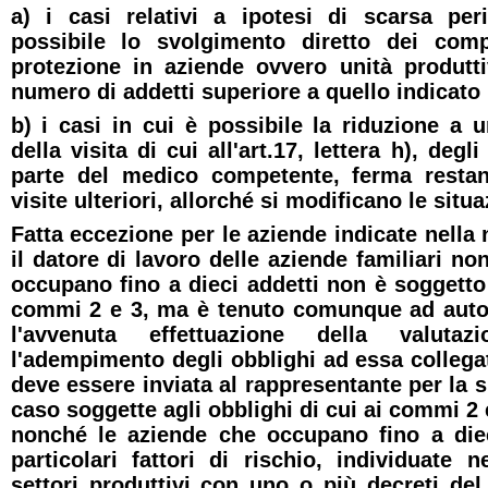
a) i casi relativi a ipotesi di scarsa peri
possibile lo svolgimento diretto dei comp
protezione in aziende ovvero unità produt
numero di addetti superiore a quello indicato n
b) i casi in cui è possibile la riduzione a u
della visita di cui all'art.17, lettera h), deg
parte del medico competente, ferma restand
visite ulteriori, allorché si modificano le situa
Fatta eccezione per le aziende indicate nella n
il datore di lavoro delle aziende familiari n
occupano fino a dieci addetti non è soggetto 
commi 2 e 3, ma è tenuto comunque ad autoce
l'avvenuta effettuazione della valuta
l'adempimento degli obblighi ad essa collegat
deve essere inviata al rappresentante per la 
caso soggette agli obblighi di cui ai commi 2 e
nonché le aziende che occupano fino a diec
particolari fattori di rischio, individuate n
settori produttivi con uno o più decreti del