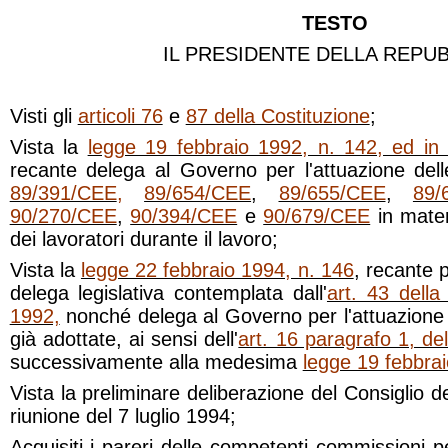
TESTO
IL PRESIDENTE DELLA REPU
Visti gli
articoli 76
e
87 della Costituzione
;
Vista la
legge 19 febbraio 1992, n. 142, ed in pa
recante delega al Governo per l'attuazione delle
89/391/CEE
,
89/654/CEE
,
89/655/CEE
,
89/
90/270/CEE
,
90/394/CEE
e
90/679/CEE
in mater
dei lavoratori durante il lavoro;
Vista la
legge 22 febbraio 1994, n. 146
, recante 
delega legislativa contemplata dall'
art. 43 della
1992,
nonché delega al Governo per l'attuazione de
già adottate, ai sensi dell'
art. 16 paragrafo 1, de
successivamente alla medesima
legge 19 febbrai
Vista la preliminare deliberazione del Consiglio de
riunione del 7 luglio 1994;
Acquisiti i pareri delle competenti commissioni