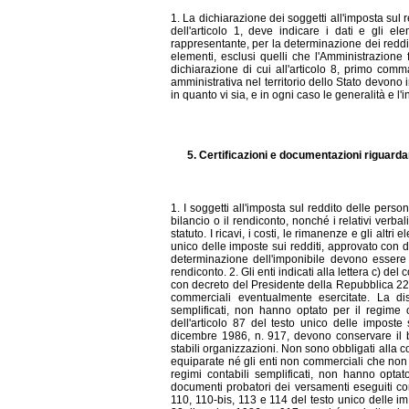
1. La dichiarazione dei soggetti all'imposta sul
dell'articolo 1, deve indicare i dati e gli e
rappresentante, per la determinazione dei redditi
elementi, esclusi quelli che l'Amministrazione 
dichiarazione di cui all'articolo 8, primo co
amministrativa nel territorio dello Stato devono in
in quanto vi sia, e in ogni caso le generalità e l'in
5. Certificazioni e documentazioni riguardan
1. I soggetti all'imposta sul reddito delle perso
bilancio o il rendiconto, nonché i relativi verbal
statuto. I ricavi, i costi, le rimanenze e gli altr
unico delle imposte sui redditi, approvato con 
determinazione dell'imponibile devono essere i
rendiconto. 2. Gli enti indicati alla lettera c) de
con decreto del Presidente della Repubblica 22 d
commerciali eventualmente esercitate. La di
semplificati, non hanno optato per il regime o
dell'articolo 87 del testo unico delle impost
dicembre 1986, n. 917, devono conservare il bila
stabili organizzazioni. Non sono obbligati alla c
equiparate né gli enti non commerciali che non e
regimi contabili semplificati, non hanno optato
documenti probatori dei versamenti eseguiti con r
110, 110-bis, 113 e 114 del testo unico delle i