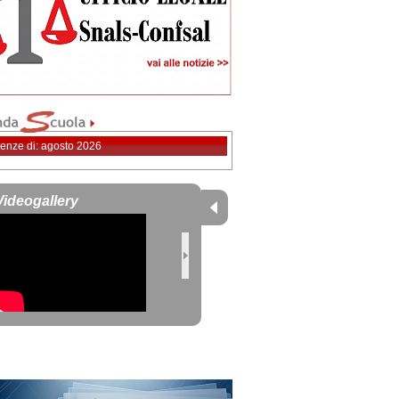
enze di: agosto 2026
Videogallery