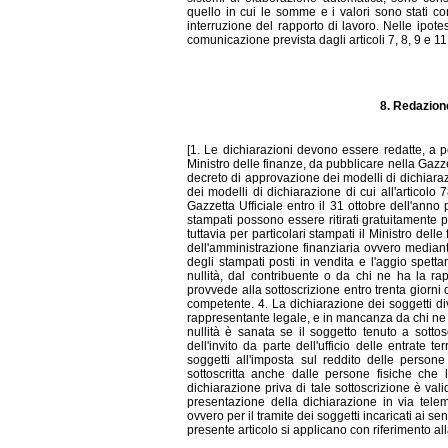
quello in cui le somme e i valori sono stati cor
interruzione del rapporto di lavoro. Nelle ipotesi
comunicazione prevista dagli articoli 7, 8, 9 e 1
8. Redazione
[1. Le dichiarazioni devono essere redatte, a p
Ministro delle finanze, da pubblicare nella Gazzett
decreto di approvazione dei modelli di dichiarazi
dei modelli di dichiarazione di cui all'articol
Gazzetta Ufficiale entro il 31 ottobre dell'anno 
stampati possono essere ritirati gratuitamente pr
tuttavia per particolari stampati il Ministro delle
dell'amministrazione finanziaria ovvero mediante
degli stampati posti in vendita e l'aggio spetta
nullità, dal contribuente o da chi ne ha la ra
provvede alla sottoscrizione entro trenta giorni da
competente. 4. La dichiarazione dei soggetti div
rappresentante legale, e in mancanza da chi ne 
nullità è sanata se il soggetto tenuto a sottos
dell'invito da parte dell'ufficio delle entrate 
soggetti all'imposta sul reddito delle person
sottoscritta anche dalle persone fisiche che 
dichiarazione priva di tale sottoscrizione è vali
presentazione della dichiarazione in via tele
ovvero per il tramite dei soggetti incaricati ai s
presente articolo si applicano con riferimento all