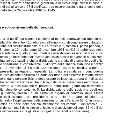
risposti ovvero entro dodici giorni dalla richiesta degli stessi in caso di
 di cui all'articolo 27 il certificato può essere sostituito dalla copia della
1 della legge 29 dicembre 1962, n. 1745 .
 e sottoscrizione delle dichiarazioni.
ena di nullità, su stampati conformi ai modelli approvati con decreto del
a Ufficiale entro il 15 febbraio dell'anno in cui devono essere utilizzati. Il
one dei sostituti d'imposta di cui all'articolo 7, comma 1, primo periodo, e
o 78, comma 10, della legge 30 dicembre 1991, n. 413, è pubblicato nella
precedente a quello in cui i modelli stessi devono essere utilizzati. 2. Gli
esso gli uffici comunali ovvero acquistati presso le rivendite autorizzate;
 finanze può stabilire che la distribuzione sia fatta direttamente dagli uffici
 spedizione al contribuente. Il Ministro delle finanze stabilisce il prezzo
nte ai rivenditori. 3. La dichiarazione deve essere sottoscritta, a pena di
ppresentanza legale o negoziale. La nullità è sanata se il contribuente
l ricevimento dell'invito da parte dell'ufficio delle entrate territorialmente
ersi dalle persone fisiche deve essere sottoscritta, a pena di nullità, dal
ha l'amministrazione anche di fatto, o da un rappresentante negoziale. La
crivere la dichiarazione vi provvede entro trenta giorni dal ricevimento
territorialmente competente. 5. La dichiarazione delle società e degli enti
e giuridiche, presso i quali esiste un organo di controllo, deve essere
lo costituiscono o dal presidente se si tratta di organo collegiale. La
da, salva l'applicazione della sanzione di cui all'articolo 53. 6. In caso di
matica da parte delle società menzionate nel comma 1 dell'articolo 12,
ensi del comma 2 dello stesso articolo, le disposizioni dei commi 3, 4 e 5 del
a dichiarazione che gli stessi soggetti sono tenuti a conservare] .