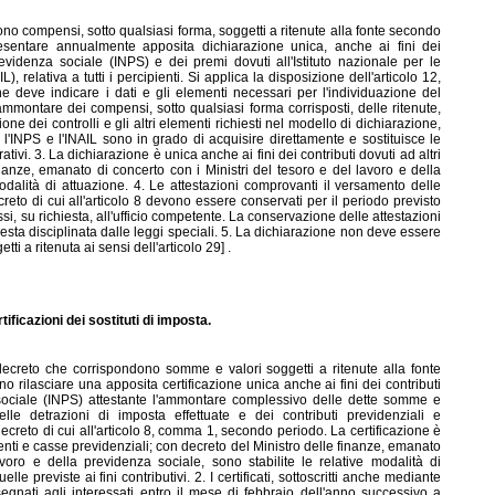
ondono compensi, sotto qualsiasi forma, soggetti a ritenute alla fonte secondo
resentare annualmente apposita dichiarazione unica, anche ai fini dei
previdenza sociale (INPS) e dei premi dovuti all'Istituto nazionale per le
L), relativa a tutti i percipienti. Si applica la disposizione dell'articolo 12,
 deve indicare i dati e gli elementi necessari per l'individuazione del
ammontare dei compensi, sotto qualsiasi forma corrisposti, delle ritenute,
one dei controlli e gli altri elementi richiesti nel modello di dichiarazione,
, l'INPS e l'INAIL sono in grado di acquisire direttamente e sostituisce le
rativi. 3. La dichiarazione è unica anche ai fini dei contributi dovuti ad altri
nanze, emanato di concerto con i Ministri del tesoro e del lavoro e della
modalità di attuazione. 4. Le attestazioni comprovanti il versamento delle
reto di cui all'articolo 8 devono essere conservati per il periodo previsto
si, su richiesta, all'ufficio competente. La conservazione delle attestazioni
 resta disciplinata dalle leggi speciali. 5. La dichiarazione non deve essere
i a ritenuta ai sensi dell'articolo 29] .
tificazioni dei sostituti di imposta.
te decreto che corrispondono somme e valori soggetti a ritenute alla fonte
o rilasciare una apposita certificazione unica anche ai fini dei contributi
a sociale (INPS) attestante l'ammontare complessivo delle dette somme e
elle detrazioni di imposta effettuate e dei contributi previdenziali e
il decreto di cui all'articolo 8, comma 1, secondo periodo. La certificazione è
ri enti e casse previdenziali; con decreto del Ministro delle finanze, emanato
voro e della previdenza sociale, sono stabilite le relative modalità di
lle previste ai fini contributivi. 2. I certificati, sottoscritti anche mediante
gnati agli interessati entro il mese di febbraio dell'anno successivo a