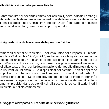
lla dichiarazione delle persone fisiche.
uanto stabilito nel secondo comma dell'articolo 1, deve indicare i dati e gli
ribuente, per la determinazione dei redditi e delle imposte dovute, nonché
enti, esclusi quelli che l'Amministrazione finanziaria è in grado di acquisire
ne di cui all'articolo 8, primo comma, primo periodo .
ti riguardanti la dichiarazione delle persone fisiche.
erciali ai sensi dell'articolo 51 del testo unico delle imposte sui redditi,
ubblica 22 dicembre 1986, n. 917, anche se non obbligati da altre norme
cato nell'articolo 22, il bilancio, composto dallo stato patrimoniale e dal
iodo d'imposta. I ricavi, i costi, le rimanenze e gli altri elementi necessari,
 del citato testo unico, per la determinazione del reddito d'impresa devono
on risultanti dal bilancio. 2. Le disposizioni del comma 1 non si applicano
plificati, non hanno optato per il regime di contabilità ordinaria. 3. I
evisto dall'articolo 43, le certificazioni dei sostituti di imposta, nonché i
versamenti eseguiti con riferimento alla dichiarazione dei redditi e degli
umento previsto dal decreto di cui all'articolo 8. Le certificazioni ed i
ichiesta, all'ufficio competente .
ei soggetti all'imposta sul reddito delle persone giuridiche.