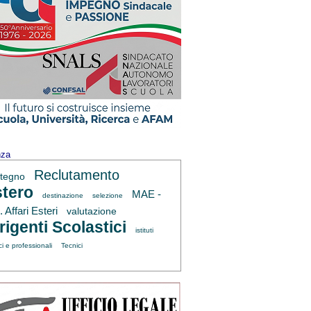
nza
Reclutamento
tegno
tero
MAE -
destinazione
selezione
 Affari Esteri
valutazione
rigenti Scolastici
istituti
ci e professionali
Tecnici