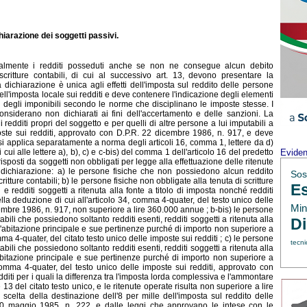
hiarazione dei soggetti passivi.
almente i redditi posseduti anche se non ne consegue alcun debito
 scritture contabili, di cui al successivo art. 13, devono presentare la
dichiarazione è unica agli effetti dell'imposta sul reddito delle persone
dell'imposta locale sui redditi e deve contenere l'indicazione degli elementi
e degli imponibili secondo le norme che disciplinano le imposte stesse. I
onsiderano non dichiarati ai fini dell'accertamento e delle sanzioni. La
 redditi propri del soggetto e per quelli di altre persone a lui imputabili a
poste sui redditi, approvato con D.P.R. 22 dicembre 1986, n. 917, e deve
si applica separatamente a norma degli articoli 16, comma 1, lettere da d)
i cui alle lettere a), b), c) e c-bis) del comma 1 dell'articolo 16 del predetto
Evide
isposti da soggetti non obbligati per legge alla effettuazione delle ritenute
a dichiarazione: a) le persone fisiche che non possiedono alcun reddito
Sos
tture contabili; b) le persone fisiche non obbligate alla tenuta di scritture
Es
e redditi soggetti a ritenuta alla fonte a titolo di imposta nonché redditi
lla deduzione di cui all'articolo 34, comma 4-quater, del testo unico delle
Min.
embre 1986, n. 917, non superiore a lire 360.000 annue ; b-bis) le persone
abili che possiedono soltanto redditi esenti, redditi soggetti a ritenuta alla
Di
dell'abitazione principale e sue pertinenze purché di importo non superiore a
ma 4-quater, del citato testo unico delle imposte sui redditi ; c) le persone
tecni
abili che possiedono soltanto redditi esenti, redditi soggetti a ritenuta alla
l'abitazione principale e sue pertinenze purché di importo non superiore a
comma 4-quater, del testo unico delle imposte sui redditi, approvato con
diti per i quali la differenza tra l'imposta lorda complessiva e l'ammontare
e 13 del citato testo unico, e le ritenute operate risulta non superiore a lire
la scelta della destinazione dell'8 per mille dell'imposta sul reddito delle
. 20 maggio 1985, n. 222, e dalle leggi che approvano le intese con le