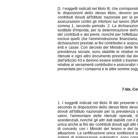
[1. I soggetti indicati nel titolo III, che corrisp
le disposizioni dello stesso titolo, devono p
contributi dovuti all'Istituto nazionale per la 
assicurazioni contro gli infortuni sul lavoro (INAI
comma 1, secondo periodo. 2. La dichiarazione
sostituto d'imposta, per la determinazione dell'
dei contributi e dei premi, nonché per l'effettuazi
esclusi quelli che l'amministrazione finanziaria
dichiarazioni previste ai fini contributivi e assicu
enti e casse. Con decreto del Ministro delle fi
previdenza sociale, sono stabilite le relative 
ritenute e ogni altro documento previsto dal dec
dall'articolo 43 e devono essere esibiti o trasmes
relative ai versamenti contributivi e assicurativi
presentata per i compensi e le altre somme soggett
7-bis. Cer
1. I soggetti indicati nel titolo III del presen
secondo le disposizioni dello stesso titolo devon
dovuti all'Istituto nazionale per la previdenz
valori, l'ammontare delle ritenute operate, d
assistenziali, nonché gli altri dati stabiliti con 
unica anche ai fini dei contributi dovuti agli alt
di concerto con i Ministri del tesoro e del la
attuazione. La certificazione unica sostituisce que
sistemi di elaborazione automatica, sono conse