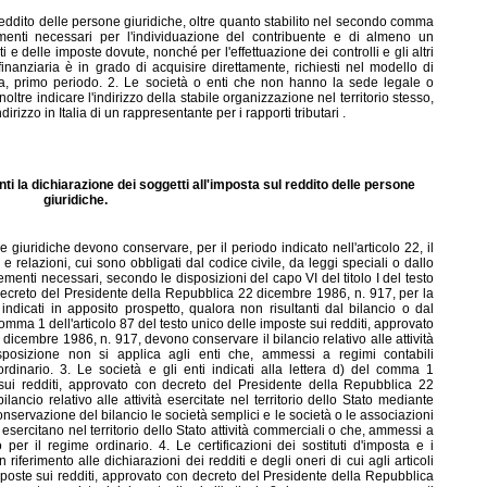
 reddito delle persone giuridiche, oltre quanto stabilito nel secondo comma
lementi necessari per l'individuazione del contribuente e di almeno un
 e delle imposte dovute, nonché per l'effettuazione dei controlli e gli altri
finanziaria è in grado di acquisire direttamente, richiesti nel modello di
mma, primo periodo. 2. Le società o enti che non hanno la sede legale o
oltre indicare l'indirizzo della stabile organizzazione nel territorio stesso,
dirizzo in Italia di un rappresentante per i rapporti tributari .
ti la dichiarazione dei soggetti all'imposta sul reddito delle persone
giuridiche.
ne giuridiche devono conservare, per il periodo indicato nell'articolo 22, il
i e relazioni, cui sono obbligati dal codice civile, da leggi speciali o dallo
i elementi necessari, secondo le disposizioni del capo VI del titolo I del testo
decreto del Presidente della Repubblica 22 dicembre 1986, n. 917, per la
ndicati in apposito prospetto, qualora non risultanti dal bilancio o dal
l comma 1 dell'articolo 87 del testo unico delle imposte sui redditi, approvato
icembre 1986, n. 917, devono conservare il bilancio relativo alle attività
sposizione non si applica agli enti che, ammessi a regimi contabili
rdinario. 3. Le società e gli enti indicati alla lettera d) del comma 1
e sui redditi, approvato con decreto del Presidente della Repubblica 22
ncio relativo alle attività esercitate nel territorio dello Stato mediante
onservazione del bilancio le società semplici e le società o le associazioni
sercitano nel territorio dello Stato attività commerciali o che, ammessi a
 per il regime ordinario. 4. Le certificazioni dei sostituti d'imposta e i
iferimento alle dichiarazioni dei redditi e degli oneri di cui agli articoli
mposte sui redditi, approvato con decreto del Presidente della Repubblica