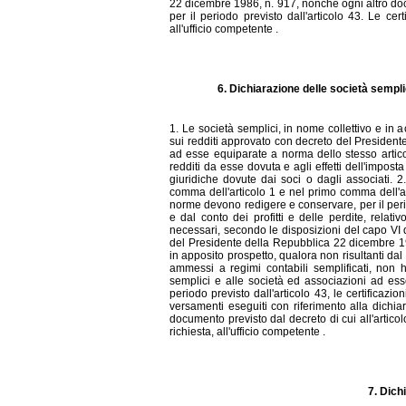
22 dicembre 1986, n. 917, nonché ogni altro doc
per il periodo previsto dall'articolo 43. Le cer
all'ufficio competente .
6. Dichiarazione delle società sempli
1. Le società semplici, in nome collettivo e in 
sui redditi approvato con decreto del President
ad esse equiparate a norma dello stesso articol
redditi da esse dovuta e agli effetti dell'impost
giuridiche dovute dai soci o dagli associati. 
comma dell'articolo 1 e nel primo comma dell'ar
norme devono redigere e conservare, per il period
e dal conto dei profitti e delle perdite, relativ
necessari, secondo le disposizioni del capo VI de
del Presidente della Repubblica 22 dicembre 19
in apposito prospetto, qualora non risultanti dal
ammessi a regimi contabili semplificati, non h
semplici e alle società ed associazioni ad ess
periodo previsto dall'articolo 43, le certificazio
versamenti eseguiti con riferimento alla dichiar
documento previsto dal decreto di cui all'articol
richiesta, all'ufficio competente .
7. Dich