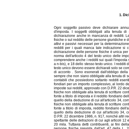
1. Dic
Ogni soggetto passivo deve dichiarare annu
d'imposta. I soggetti obbligati alla tenuta di
dichiarazione anche in mancanza di redditi. La 
fisiche o sul reddito delle persone giuridiche e 
attivi e passivi necessari per la determinazion
redditi per i quali manca tale indicazione si c
dichiarazione delle persone fisiche è unica per i
norma dell'articolo 4 del testo unico delle im
comprendere anche i redditi sui quali l'imposta 
a n-bis), e 18 dello stesso testo unico. I redditi d
testo unico devono essere dichiarati solo se corr
di acconto . Sono esonerati dall'obbligo dell
sempre che non siano obbligate alla tenuta di scri
contabili che possiedono soltanto redditi esenti 
fondiari per un importo complessivo, al lordo de
imposte sui redditi, approvato con D.P.R. 22 dic
fisiche non obbligate alla tenuta di scritture cont
fonte a titolo di imposta e il reddito fondiario 
quello della deduzione di cui all'articolo 34, com
fisiche non obbligate alla tenuta di scritture cont
fonte a titolo di imposta, reddito fondiario del
quello della deduzione di cui all'articolo 34, 
D.P.R. 22 dicembre 1986, n. 917, nonché altri red
spettante delle detrazioni di cui agli articoli 12 
20 mila. Tuttavia detti contribuenti, ai fini del
persone fisiche prevista dall'art. 47 della L