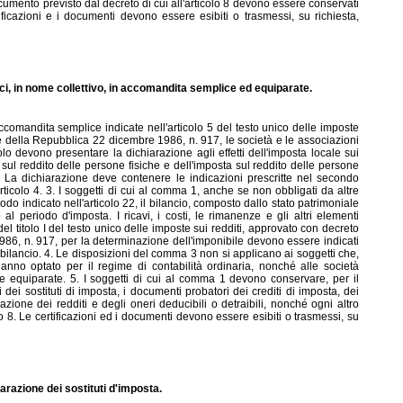
umento previsto dal decreto di cui all'articolo 8 devono essere conservati
tificazioni e i documenti devono essere esibiti o trasmessi, su richiesta,
ci, in nome collettivo, in accomandita semplice ed equiparate.
accomandita semplice indicate nell'articolo 5 del testo unico delle imposte
e della Repubblica 22 dicembre 1986, n. 917, le società e le associazioni
o devono presentare la dichiarazione agli effetti dell'imposta locale sui
a sul reddito delle persone fisiche e dell'imposta sul reddito delle persone
2. La dichiarazione deve contenere le indicazioni prescritte nel secondo
ticolo 4. 3. I soggetti di cui al comma 1, anche se non obbligati da altre
o indicato nell'articolo 22, il bilancio, composto dallo stato patrimoniale
o al periodo d'imposta. I ricavi, i costi, le rimanenze e gli altri elementi
l titolo I del testo unico delle imposte sui redditi, approvato con decreto
86, n. 917, per la determinazione dell'imponibile devono essere indicati
 bilancio. 4. Le disposizioni del comma 3 non si applicano ai soggetti che,
anno optato per il regime di contabilità ordinaria, nonché alle società
e equiparate. 5. I soggetti di cui al comma 1 devono conservare, per il
ni dei sostituti di imposta, i documenti probatori dei crediti di imposta, dei
azione dei redditi e degli oneri deducibili o detraibili, nonché ogni altro
o 8. Le certificazioni ed i documenti devono essere esibiti o trasmessi, su
iarazione dei sostituti d'imposta.