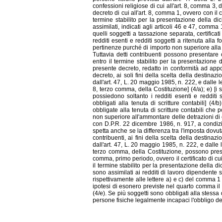
confessioni religiose di cui all'art. 8, comma 3
decreto di cui all'art. 8, comma 1, ovvero con il ce
termine stabilito per la presentazione della dic
assimilati, indicati agli articoli 46 e 47, comma 
quelli soggetti a tassazione separata, certificati 
redditi esenti e redditi soggetti a ritenuta alla 
pertinenze purché di importo non superiore alla 
Tuttavia detti contribuenti possono presentare 
entro il termine stabilito per la presentazione d
presente decreto, redatto in conformità ad appo
decreto, ai soli fini della scelta della destinaz
dall'art. 47, L. 20 maggio 1985, n. 222, e dalle l
8, terzo comma, della Costituzione] (4/a); e) [i
possiedono soltanto i redditi esenti e redditi 
obbligati alla tenuta di scritture contabili] (4/
obbligate alla tenuta di scritture contabili ch
non superiore all'ammontare delle detrazioni di c
con D.P.R. 22 dicembre 1986, n. 917, a condizio
spetta anche se la differenza tra l'imposta dovuta
contribuenti, ai fini della scelta della destinaz
dall'art. 47, L. 20 maggio 1985, n. 222, e dalle 
terzo comma, della Costituzione, possono prese
comma, primo periodo, ovvero il certificato di cui 
il termine stabilito per la presentazione della di
sono assimilati ai redditi di lavoro dipendente 
rispettivamente alle lettere a) e c) del comma 1 d
ipotesi di esonero previste nel quarto comma il c
(4/e). Se più soggetti sono obbligati alla stessa 
persone fisiche legalmente incapaci l'obbligo de