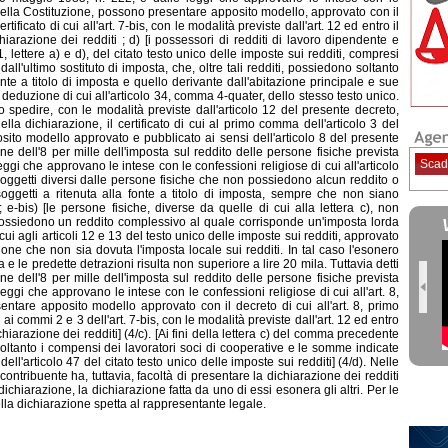
, della Costituzione, possono presentare apposito modello, approvato con il
rtificato di cui all'art. 7-bis, con le modalità previste dall'art. 12 ed entro il
hiarazione dei redditi ; d) [i possessori di redditi di lavoro dipendente e
1, lettere a) e d), del citato testo unico delle imposte sui redditi, compresi
dall'ultimo sostituto di imposta, che, oltre tali redditi, possiedono soltanto
fonte a titolo di imposta e quello derivante dall'abitazione principale e sue
deduzione di cui all'articolo 34, comma 4-quater, dello stesso testo unico.
o spedire, con le modalità previste dall'articolo 12 del presente decreto,
ella dichiarazione, il certificato di cui al primo comma dell'articolo 3 del
sito modello approvato e pubblicato ai sensi dell'articolo 8 del presente
ione dell'8 per mille dell'imposta sul reddito delle persone fisiche prevista
Scad
eggi che approvano le intese con le confessioni religiose di cui all'articolo
 soggetti diversi dalle persone fisiche che non possiedono alcun reddito o
soggetti a ritenuta alla fonte a titolo di imposta, sempre che non siano
b); e-bis) [le persone fisiche, diverse da quelle di cui alla lettera c), non
e possiedono un reddito complessivo al quale corrisponde un'imposta lorda
ui agli articoli 12 e 13 del testo unico delle imposte sui redditi, approvato
ne che non sia dovuta l'imposta locale sui redditi. In tal caso l'esonero
 e le predette detrazioni risulta non superiore a lire 20 mila. Tuttavia detti
ione dell'8 per mille dell'imposta sul reddito delle persone fisiche prevista
leggi che approvano le intese con le confessioni religiose di cui all'art. 8,
ntare apposito modello approvato con il decreto di cui all'art. 8, primo
ai commi 2 e 3 dell'art. 7-bis, con le modalità previste dall'art. 12 ed entro
chiarazione dei redditi] (4/c). [Ai fini della lettera c) del comma precedente
soltanto i compensi dei lavoratori soci di cooperative e le somme indicate
ell'articolo 47 del citato testo unico delle imposte sui redditi] (4/d). Nelle
ontribuente ha, tuttavia, facoltà di presentare la dichiarazione dei redditi
dichiarazione, la dichiarazione fatta da uno di essi esonera gli altri. Per le
lla dichiarazione spetta al rappresentante legale.