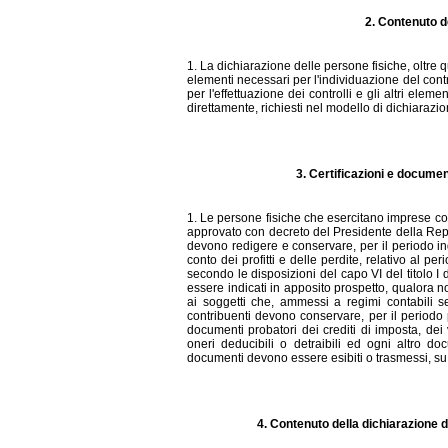
2. Contenuto de
1. La dichiarazione delle persone fisiche, oltre q
elementi necessari per l'individuazione del cont
per l'effettuazione dei controlli e gli altri elem
direttamente, richiesti nel modello di dichiarazio
3. Certificazioni e documen
1. Le persone fisiche che esercitano imprese comm
approvato con decreto del Presidente della Rep
devono redigere e conservare, per il periodo indi
conto dei profitti e delle perdite, relativo al per
secondo le disposizioni del capo VI del titolo I
essere indicati in apposito prospetto, qualora n
ai soggetti che, ammessi a regimi contabili sem
contribuenti devono conservare, per il periodo pr
documenti probatori dei crediti di imposta, dei 
oneri deducibili o detraibili ed ogni altro doc
documenti devono essere esibiti o trasmessi, su r
4. Contenuto della dichiarazione d