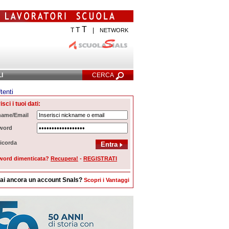
T
T
T
|
NETWORK
LI
CERCA
tenti
cerca Avanzata
isci i tuoi dati:
name/Email
word
icorda
word dimenticata?
Recupera!
-
REGISTRATI
ai ancora un account Snals?
Scopri i Vantaggi