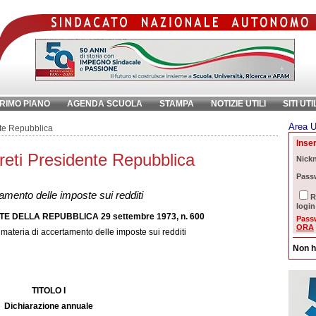
RIMO PIANO
AGENDA SCUOLA
STAMPA
NOTIZIE UTILI
SITI UTI
Area U
chiave:
Ri
nte Repubblica
Inser
reti Presidente Repubblica
Nick
Pass
amento delle imposte sui redditi
R
login
 DELLA REPUBBLICA 29 settembre 1973, n. 600
Pass
ORA
materia di accertamento delle imposte sui redditi
DEL 16-10-1973 - SUPPL. ORDINARIO
Non h
TITOLO I
Dichiarazione annuale