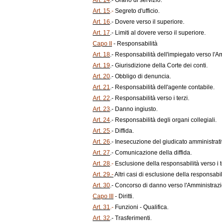
Art. 14
.- Orario di servizio.
Art. 15
.-
Segreto d'ufficio.
Art. 16
.- Dovere verso il superiore.
Art. 17
.- Limiti al dovere verso il superiore.
Capo II
- Responsabilità
Art. 18
.- Responsabilità dell'impiegato verso l'A
Art. 19
.- Giurisdizione della Corte dei conti.
Art. 20
.- Obbligo di denuncia.
Art. 21
.- Responsabilità dell'agente contabile.
Art. 22
.- Responsabilità verso i terzi.
Art. 23
.- Danno ingiusto.
Art. 24
.- Responsabilità degli organi collegiali.
Art. 25
.
- Diffida.
Art. 26
.- Inesecuzione del giudicato amministrati
Art. 27
.- Comunicazione della diffida.
Art. 28
.-
Esclusione della responsabilità verso i t
Art. 29.-
Altri casi di esclusione della responsabili
Art. 30
.- Concorso di danno verso l'Amministrazio
Capo III
- Diritti.
Art. 31
.-
Funzioni - Qualifica.
Art. 32
.- Trasferimenti.