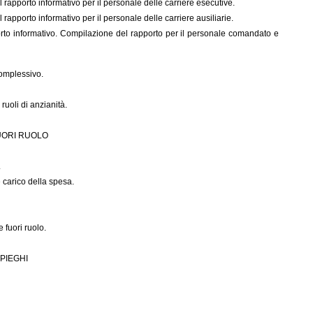
 rapporto informativo per il personale delle carriere esecutive.
apporto informativo per il personale delle carriere ausiliarie.
orto informativo. Compilazione del rapporto per il personale comandato e
complessivo.
ruoli di anzianità.
UORI RUOLO
.
 carico della spesa.
 fuori ruolo.
MPIEGHI