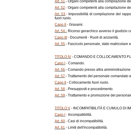
Art. 51
.- Organi competenti alla compilazione del
Art. 52
.-
Organi competenti alla compilazione del r
Art. 53
.-
Impossibilità di compilazione del rapp
fuori ruolo.
Capo II
-
Gravami.
Art. 54.-
Ricorso gerarchico avverso il giudizio 
Capo III
- Documenti - Ruoli di anzianità.
Art. 55
.- Fascicolo personale, stato matricolare e 
TITOLO IV
- COMANDO E COLLOCAMENTO F
Capo I
-
Comando.
Art. 56
.- Comando presso altra amministrazione
Art. 57
.- Trattamento del personale comandato e
Capo II
- Collocamento fuori ruolo.
Art. 58
.-
Presupposti e procedimento.
Art. 59
.- Trattamento e promozione del personale
TITOLO V
- INCOMPATIBILITÀ E CUMULO DI I
Capo I
-
Incompatibilità.
Art. 60
.-
Casi di incompatibilità.
Art. 61
.- Limiti dell'incompatibilità.