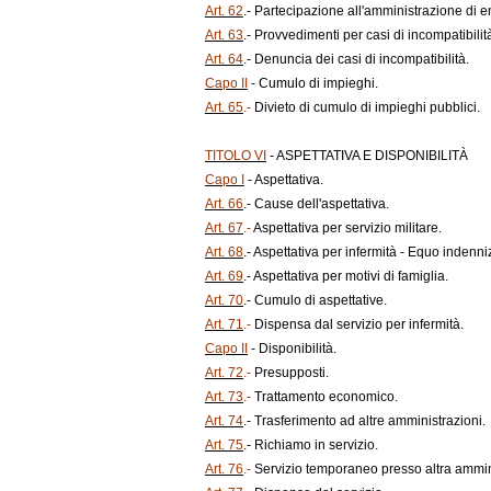
Art. 62
.- Partecipazione all'amministrazione di en
Art. 63
.- Provvedimenti per casi di incompatibilit
Art. 64
.- Denuncia dei casi di incompatibilità.
Capo II
- Cumulo di impieghi.
Art. 65
.-
Divieto di cumulo di impieghi pubblici.
TITOLO VI
- ASPETTATIVA E DISPONIBILITÀ
Capo I
- Aspettativa.
Art. 66
.- Cause dell'aspettativa.
Art. 67
.-
Aspettativa per servizio militare.
Art. 68
.- Aspettativa per infermità - Equo indenni
Art. 69
.- Aspettativa per motivi di famiglia.
Art. 70
.- Cumulo di aspettative.
Art. 71
.-
Dispensa dal servizio per infermità.
Capo II
- Disponibilità.
Art. 72
.-
Presupposti.
Art. 73
.-
Trattamento economico.
Art. 74
.- Trasferimento ad altre amministrazioni.
Art. 75
.- Richiamo in servizio.
Art. 76
.-
Servizio temporaneo presso altra ammin