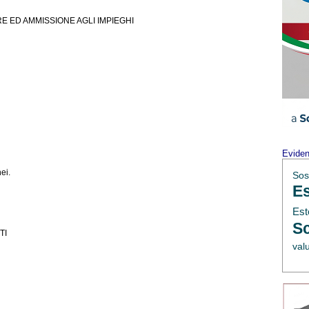
E ED AMMISSIONE AGLI IMPIEGHI
Evide
ei.
Sos
Es
Est
Sc
TI
val