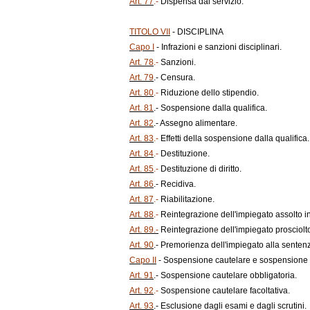
Art. 77
.-
Dispensa dal servizio.
TITOLO VII
- DISCIPLINA
Capo I
- Infrazioni e sanzioni disciplinari.
Art. 78
.-
Sanzioni.
Art. 79
.-
Censura.
Art. 80
.-
Riduzione dello stipendio.
Art. 81
.- Sospensione dalla qualifica.
Art. 82
.- Assegno alimentare.
Art. 83
.-
Effetti della sospensione dalla qualifica.
Art. 84
.-
Destituzione.
Art. 85
.-
Destituzione di diritto.
Art. 86
.- Recidiva.
Art. 87
.-
Riabilitazione.
Art. 88
.-
Reintegrazione dell'impiegato assolto in
Art. 89.-
Reintegrazione dell'impiegato prosciolto
Art. 90
.- Premorienza dell'impiegato alla sentenz
Capo II
- Sospensione cautelare e sospensione p
Art. 91
.- Sospensione cautelare obbligatoria.
Art. 92
.-
Sospensione cautelare facoltativa.
Art. 93
.- Esclusione dagli esami e dagli scrutini.