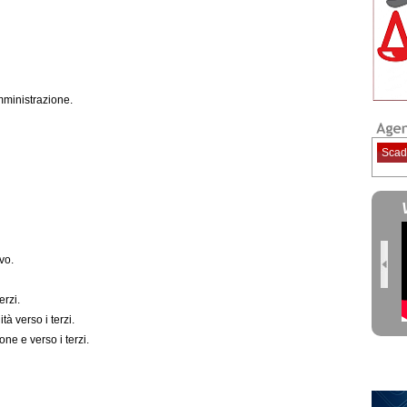
mministrazione.
Scad
vo.
erzi.
tà verso i terzi.
ne e verso i terzi.