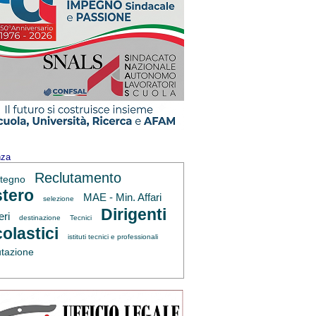
nza
Reclutamento
tegno
tero
MAE - Min. Affari
selezione
Dirigenti
eri
destinazione
Tecnici
olastici
istituti tecnici e professionali
utazione