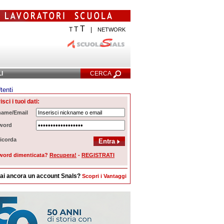
T
T
T
|
NETWORK
LI
CERCA
tenti
cerca Avanzata
isci i tuoi dati:
name/Email
word
icorda
word dimenticata?
Recupera!
-
REGISTRATI
ai ancora un account Snals?
Scopri i Vantaggi