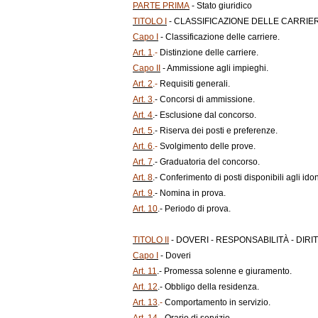
PARTE PRIMA
- Stato giuridico
TITOLO I
- CLASSIFICAZIONE DELLE CARRIER
Capo I
- Classificazione delle carriere.
Art. 1
.-
Distinzione delle carriere.
Capo II
- Ammissione agli impieghi.
Art. 2
.-
Requisiti generali.
Art. 3
.
- Concorsi di ammissione.
Art. 4
.- Esclusione dal concorso.
Art. 5
.- Riserva dei posti e preferenze.
Art. 6
.-
Svolgimento delle prove.
Art. 7
.- Graduatoria del concorso.
Art. 8
.- Conferimento di posti disponibili agli idon
Art. 9
.- Nomina in prova.
Art. 10
.- Periodo di prova.
TITOLO II
- DOVERI - RESPONSABILITÀ - DIRIT
Capo I
- Doveri
Art. 11
.- Promessa solenne e giuramento.
Art. 12
.- Obbligo della residenza.
Art. 13
.-
Comportamento in servizio.