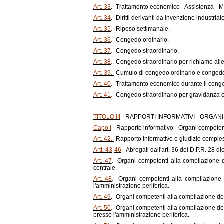
Art. 33
.- Trattamento economico - Assistenza - M
Art. 34
.- Diritti derivanti da invenzione industrial
Art. 35
.-
Riposo settimanale.
Art. 36
.-
Congedo ordinario.
Art. 37
.-
Congedo straordinario.
Art. 38
.-
Congedo straordinario per richiamo alle
Art. 39.-
Cumulo di congedo ordinario e congedo 
Art. 40
.-
Trattamento economico durante il cong
Art. 41
.-
Congedo straordinario per gravidanza e
TITOLO III
- RAPPORTI INFORMATIVI - ORGAN
Capo I
- Rapporto informativo - Organi competen
Art. 42.-
Rapporto informativo e giudizio comples
Artt. 43
-
46
.-
Abrogati dall'art. 36 del D.P.R. 28 d
Art. 47
.-
Organi competenti alla compilazione del
centrale.
Art. 48
.-
Organi competenti alla compilazione de
l'amministrazione periferica.
Art. 49
.- Organi competenti alla compilazione del
Art. 50
.-
Organi competenti alla compilazione del r
presso l'amministrazione periferica.