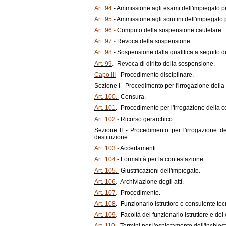
Art. 94
.- Ammissione agli esami dell'impiegato pro
Art. 95
.- Ammissione agli scrutini dell'impiegato p
Art. 96
.-
Computo della sospensione cautelare.
Art. 97
.-
Revoca della sospensione.
Art. 98
.- Sospensione dalla qualifica a seguito 
Art. 99
.-
Revoca di diritto della sospensione.
Capo III
- Procedimento disciplinare.
Sezione I - Procedimento per l'irrogazione della
Art. 100.-
Censura.
Art. 101
.-
Procedimento per l'irrogazione della c
Art. 102
.-
Ricorso gerarchico.
Sezione II - Procedimento per l'irrogazione de
destituzione.
Art. 103
.-
Accertamenti.
Art. 104
.- Formalità per la contestazione.
Art. 105.-
Giustificazioni dell'impiegato.
Art. 106
.-
Archiviazione degli atti.
Art. 107
.-
Procedimento.
Art. 108
.- Funzionario istruttore e consulente tec
Art. 109
.-
Facoltà del funzionario istruttore e del