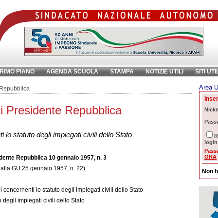
RIMO PIANO
AGENDA SCUOLA
STAMPA
NOTIZIE UTILI
SITI UTI
Area U
chiave:
Ri
 Repubblica
Inser
i Presidente Repubblica
Nick
Pass
lo statuto degli impiegati civili dello Stato
R
login
Pass
ORA
dente Repubblica 10 gennaio 1957, n. 3
 alla GU 25 gennaio 1957, n. 22)
Non h
 concernenti lo statuto degli impiegati civili dello Stato
 degli impiegati civili dello Stato