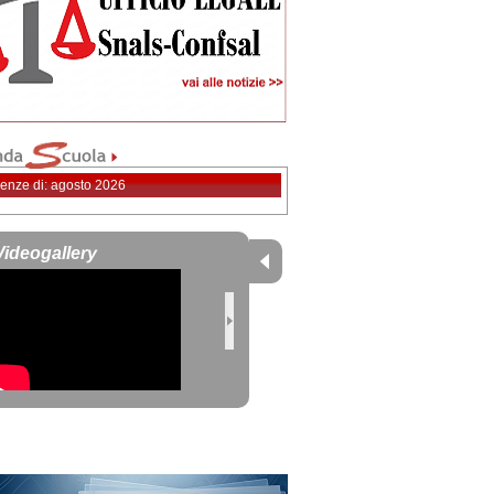
enze di: agosto 2026
Videogallery