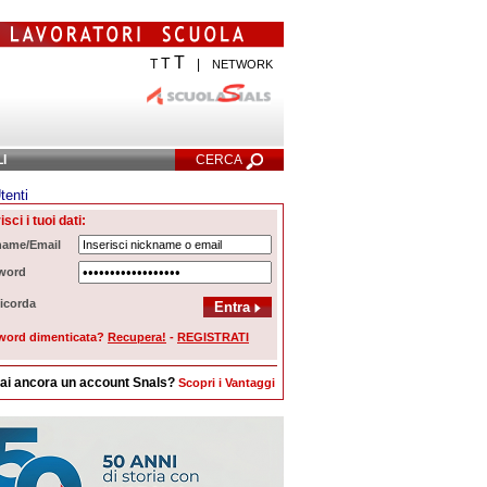
T
T
T
|
NETWORK
LI
CERCA
tenti
cerca Avanzata
isci i tuoi dati:
name/Email
word
icorda
word dimenticata?
Recupera!
-
REGISTRATI
ai ancora un account Snals?
Scopri i Vantaggi