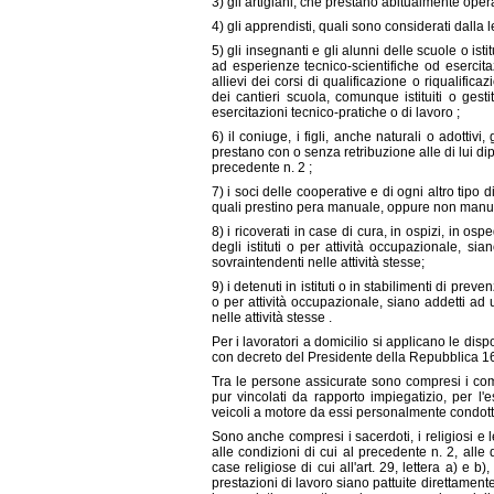
3) gli artigiani, che prestano abitualmente oper
4) gli apprendisti, quali sono considerati dalla 
5) gli insegnanti e gli alunni delle scuole o ist
ad esperienze tecnico-scientifiche od esercitazi
allievi dei corsi di qualificazione o riqualifi
dei cantieri scuola, comunque istituiti o gesti
esercitazioni tecnico-pratiche o di lavoro ;
6) il coniuge, i figli, anche naturali o adottivi, gl
prestano con o senza retribuzione alle di lui 
precedente n. 2 ;
7) i soci delle cooperative e di ogni altro tipo 
quali prestino pera manuale, oppure non manuale
8) i ricoverati in case di cura, in ospizi, in osp
degli istituti o per attività occupazionale, sian
sovraintendenti nelle attività stesse;
9) i detenuti in istituti o in stabilimenti di preve
o per attività occupazionale, siano addetti ad un
nelle attività stesse .
Per i lavoratori a domicilio si applicano le di
con decreto del Presidente della Repubblica 1
Tra le persone assicurate sono compresi i comm
pur vincolati da rapporto impiegatizio, per l
veicoli a motore da essi personalmente condotti
Sono anche compresi i sacerdoti, i religiosi e
alle condizioni di cui al precedente n. 2, alle 
case religiose di cui all'art. 29, lettera a) e 
prestazioni di lavoro siano pattuite direttamente 