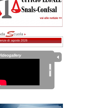
enze di: agosto 2026
Videogallery