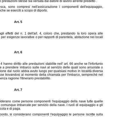
prestazioni stesse sia versata dal datore di lavoro all'ente predetto .
sca, sono compresi nell'assicurazione i componenti dell'equipaggio,
che se eserciti a scopo di diporto.
Art. 5
li effetti del n. 1 dell'art. 4, coloro che, prestando la loro opera alle
 per esigenze lavorative o per rapporti di parentela, abitazione nei locali
Art. 6
 hanno diritto alle prestazioni stabilite nell' art. 66 anche se l'infortunio
 a prendere imbarco sulle navi al servizio delle quali sono arruolate o
sione dal ruolo abbia avuto luogo per qualsiasi motivo in località diversa
esse trovandosi al momento della chiamata per l'imbarco, sempreché nel
nza ragione l'itinerario prestabilito.
Art. 7
considerano come persone componenti l'equipaggio della nave tutte quelle
o comunque imbarcate per servizio della nave. I ruoli di equipaggio e gli
icola e di paga.
bordo, si considerano componenti l'equipaggio le persone iscritte sulla