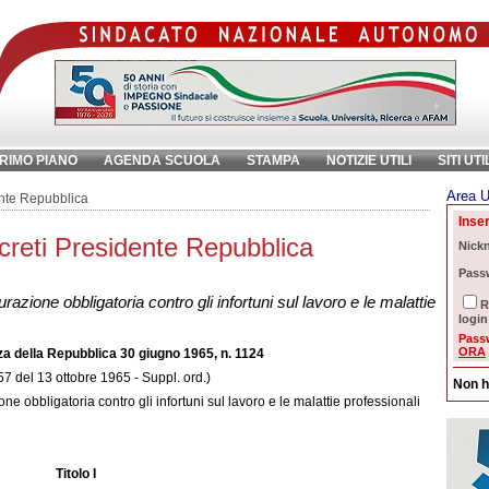
RIMO PIANO
AGENDA SCUOLA
STAMPA
NOTIZIE UTILI
SITI UTI
Area U
chiave:
Ri
ente Repubblica
Inser
creti Presidente Repubblica
Nick
Pass
razione obbligatoria contro gli infortuni sul lavoro e le malattie
R
login
Pass
ORA
a della Repubblica 30 giugno 1965, n. 1124
57 del 13 ottobre 1965 - Suppl. ord.)
Non h
ne obbligatoria contro gli infortuni sul lavoro e le malattie professionali
Titolo I