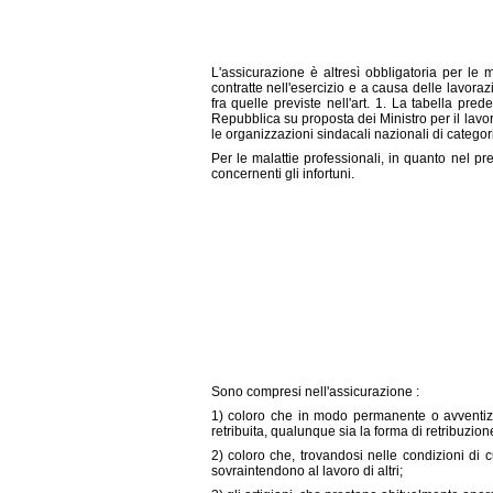
L'assicurazione è altresì obbligatoria per le m
contratte nell'esercizio e a causa delle lavorazi
fra quelle previste nell'art. 1. La tabella pr
Repubblica su proposta dei Ministro per il lavoro
le organizzazioni sindacali nazionali di catego
Per le malattie professionali, in quanto nel pre
concernenti gli infortuni.
Sono compresi nell'assicurazione :
1) coloro che in modo permanente o avventizi
retribuita, qualunque sia la forma di retribuzion
2) coloro che, trovandosi nelle condizioni di 
sovraintendono al lavoro di altri;