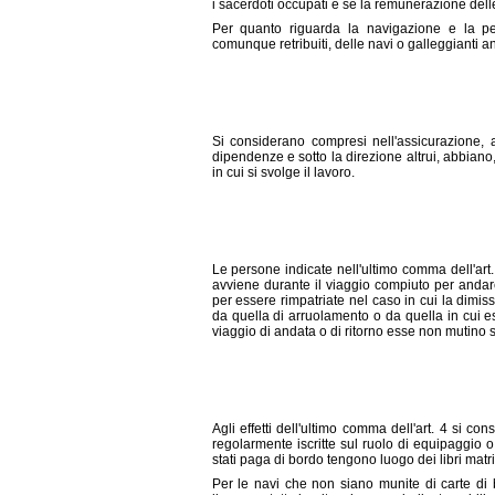
i sacerdoti occupati e se la remunerazione delle 
Per quanto riguarda la navigazione e la pe
comunque retribuiti, delle navi o galleggianti an
Si considerano compresi nell'assicurazione, ag
dipendenze e sotto la direzione altrui, abbiano,
in cui si svolge il lavoro.
Le persone indicate nell'ultimo comma dell'art. 4
avviene durante il viaggio compiuto per andare
per essere rimpatriate nel caso in cui la dimis
da quella di arruolamento o da quella in cui 
viaggio di andata o di ritorno esse non mutino se
Agli effetti dell'ultimo comma dell'art. 4 si 
regolarmente iscritte sul ruolo di equipaggio 
stati paga di bordo tengono luogo dei libri matr
Per le navi che non siano munite di carte di 