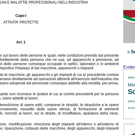
UNI E MALATTIE PROFESSIONALI NELL'INDUSTRIA
Capo I
ATTIVITA' PROTETTE
Art. 1
uni sul lavoro delle persone le quali, nelle condizioni previsto dal presente
direttamente dalla persona che ne usa, ad apparecchi a pressione, ad
ché delle persone comunque occupate in opifici, laboratori o in ambienti
Evide
comportino l'impiego di tali macchine, apparecchi o impianti .
anto le macchine, gli apparecchi o gli impianti di cui al precedente comma
sele
ervano direttamente ad operazioni attinenti all'esercizio dell'industria che
ro siano adoperati dal personale comunque addetto alla vendita, per prova,
Min.
Sc
uanto non ricorrano le ipotesi di cui ai commi precedenti per le persone
, siano addetti ai lavori;
istitu
emolizione di opere edili, comprese le stradali, le idrauliche e le opere
acce
, ornamento, riassetto delle opere stesse, di formazione di elementi
i, nonché ai lavori, sul le strade, di innaffiatura, spalatura della neve,
e, modificazione, rimozione degli impianti all'interno o all'esterno di
e, riparazione, collaudo delle macchine, degli apparecchi, degli impianti