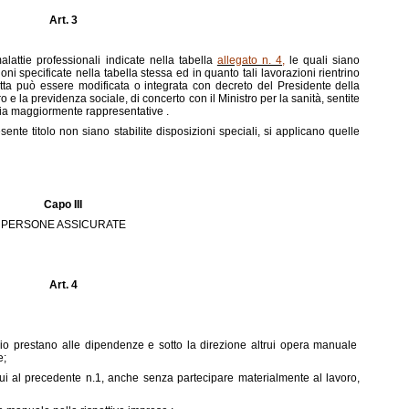
Art. 3
alattie professionali indicate nella tabella
allegato n. 4
,
le quali siano
oni specificate nella tabella stessa ed in quanto tali lavorazioni rientrino
edetta può essere modificata o integrata con decreto del Presidente della
 e la previdenza sociale, di concerto con il Ministro per la sanità, sentite
ria maggiormente rappresentative .
sente titolo non siano stabilite disposizioni speciali, si applicano quelle
Capo III
PERSONE ASSICURATE
Art. 4
o prestano alle dipendenze e sotto la direzione altrui opera manuale
e;
cui al precedente n.1, anche senza partecipare materialmente al lavoro,