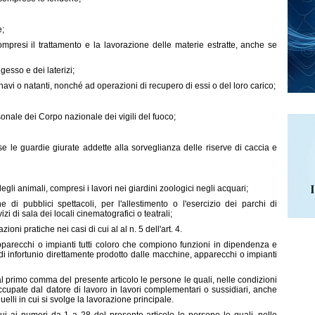
e;
ompresi il trattamento e la lavorazione delle materie estratte, anche se
gesso e dei laterizi;
navi o natanti, nonché ad operazioni di recupero di essi o del loro carico;
rsonale dei Corpo nazionale dei vigili del fuoco;
ese le guardie giurate addette alla sorveglianza delle riserve di caccia e
gli animali, compresi i lavori nei giardini zoologici negli acquari;
e di pubblici spettacoli, per l'allestimento o l'esercizio dei parchi di
i di sala dei locali cinematografici o teatrali;
oni pratiche nei casi di cui al al n. 5 dell'art. 4.
parecchi o impianti tutti coloro che compiono funzioni in dipendenza e
 di infortunio direttamente prodotto dalle macchine, apparecchi o impianti
al primo comma del presente articolo le persone le quali, nelle condizioni
cupate dal datore di lavoro in lavori complementari o sussidiari, anche
uelli in cui si svolge la lavorazione principale.