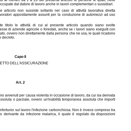
cui ai numeri da 1 a 28 del presente articolo le persone le quali, nelle
occupate dal datore di lavoro anche in lavori complementari o sussidiari.
e articolo non sussiste soltanto nel caso di attività lavorativa diretta
voratori appositamente assunti per la conduzione di automezzi ad uso
e titolo le attività di cui al presente articolo quando siano svolte
resse di aziende agricole o forestali, anche se i lavori siano eseguiti con
to, ovvero non direttamente dalla persona che ne usa, le quali ricadono
e decreto.
Capo II
ETTO DELL'ASSICURAZIONE
Art. 2
unio avvenuti per causa violenta in occasione di lavoro, da cui sia derivata
assoluta o parziale, ovvero un'inabilità temporanea assoluta che importi
 infortunio sul lavoro l'infezione carbonchiosa. Non è invece compreso tra
so derivante da infezione malarica, il quale è regolato da disposizioni