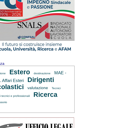
nza
Estero
MAE -
zione
destinazione
Dirigenti
 Affari Esteri
olastici
valutazione
Tecnici
Ricerca
ti tecnici e professionali
ssorio