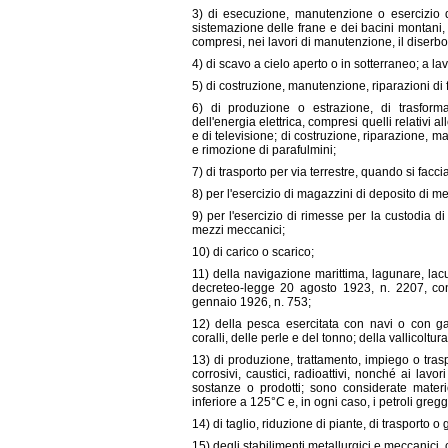
3) di esecuzione, manutenzione o esercizio di
sistemazione delle frane e dei bacini montani, 
compresi, nei lavori di manutenzione, il diserbo 
4) di scavo a cielo aperto o in sotterraneo; a la
5) di costruzione, manutenzione, riparazioni di fer
6) di produzione o estrazione, di trasforma
dell'energia elettrica, compresi quelli relativi 
e di televisione; di costruzione, riparazione, 
e rimozione di parafulmini;
7) di trasporto per via terrestre, quando si facc
8) per l'esercizio di magazzini di deposito di mer
9) per l'esercizio di rimesse per la custodia di
mezzi meccanici;
10) di carico o scarico;
11) della navigazione marittima, lagunare, lacua
decreteo-legge 20 agosto 1923, n. 2207, co
gennaio 1926, n. 753;
12) della pesca esercitata con navi o con g
coralli, delle perle e del tonno; della vallicoltura,
13) di produzione, trattamento, impiego o traspo
corrosivi, caustici, radioattivi, nonché ai lavo
sostanze o prodotti; sono considerate mater
inferiore a 125°C e, in ogni caso, i petroli greggi, 
14) di taglio, riduzione di piante, di trasporto o 
15) degli stabilimenti metallurgici e meccanici,