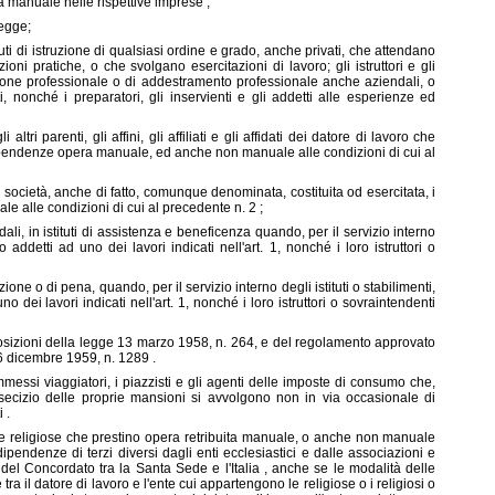
a manuale nelle rispettive imprese ;
legge;
ituti di istruzione di qualsiasi ordine e grado, anche privati, che attendano
oni pratiche, o che svolgano esercitazioni di lavoro; gli istruttori e gli
cazione professionale o di addestramento professionale anche aziendali, o
ti, nonché i preparatori, gli inservienti e gli addetti alle esperienze ed
i altri parenti, gli affini, gli affiliati e gli affidati dei datore di lavoro che
dipendenze opera manuale, ed anche non manuale alle condizioni di cui al
di società, anche di fatto, comunque denominata, costituita od esercitata, i
 alle condizioni di cui al precedente n. 2 ;
edali, in istituti di assistenza e beneficenza quando, per il servizio interno
o addetti ad uno dei lavori indicati nell'art. 1, nonché i loro istruttori o
nzione o di pena, quando, per il servizio interno degli istituti o stabilimenti,
o dei lavori indicati nell'art. 1, nonché i loro istruttori o sovraintendenti
sposizioni della legge 13 marzo 1958, n. 264, e del regolamento approvato
6 dicembre 1959, n. 1289 .
essi viaggiatori, i piazzisti e gli agenti delle imposte di consumo che,
'esecizio delle proprie mansioni si avvolgono non in via occasionale di
 .
 le religiose che prestino opera retribuita manuale, o anche non manuale
dipendenze di terzi diversi dagli enti ecclesiastici e dalle associazioni e
b), del Concordato tra la Santa Sede e l'Italia , anche se le modalità delle
tra il datore di lavoro e l'ente cui appartengono le religiose o i religiosi o