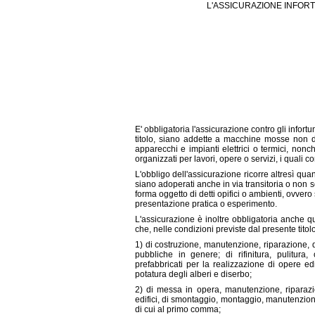
L'ASSICURAZIONE INFORT
E' obbligatoria l'assicurazione contro gli infort
titolo, siano addette a macchine mosse non 
apparecchi e impianti elettrici o termici, non
organizzati per lavori, opere o servizi, i quali 
L'obbligo dell'assicurazione ricorre altresì qu
siano adoperati anche in via transitoria o non s
forma oggetto di detti opifici o ambienti, ovve
presentazione pratica o esperimento.
L'assicurazione è inoltre obbligatoria anche q
che, nelle condizioni previste dal presente titolo
1) di costruzione, manutenzione, riparazione, d
pubbliche in genere; di rifinitura, pulitura
prefabbricati per la realizzazione di opere edil
potatura degli alberi e diserbo;
2) di messa in opera, manutenzione, riparazion
edifici, di smontaggio, montaggio, manutenzion
di cui al primo comma;