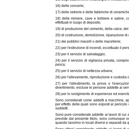
16) delle concerie;
17) delle vetrerie e delle fabbriche di ceramich
18) delle miniere, cave e torbiere e saline, c
effettuati in luogo di deposito;
19) di produzione del cemento, della calce, del 
20) di costruzione, demolizione, riparazione di 
21) dei pubblici macelli o delle macellerie;
22) per l'estinzione di incendi, eccettuato il pe
23) per il servizio di salvataggio;
24) per il servizio di vigilanza privata, compr
pesca;
25) per il servizio di nettezza urbana;
26) per l'allevamento, riproduzione e custodia de
27) per l'allestimento, la prova o l'esecuzion
divertimento, escluse le persone addette ai serviz
28) per lo svolgimento di esperienze ed esercitazi
Sono considerati come addetti a macchine, ap
per effetto delle quali sono esposti al pericolo
suddetti.
Sono pure considerate addette ai lavori di cui 
previste dal presente titolo, sono comunque oc
quando lavorino in locali diversi e separati da q