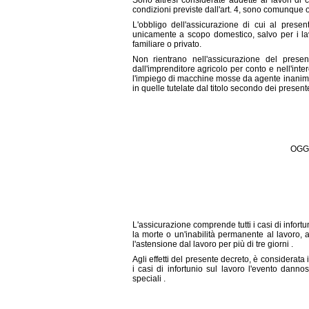
Sono altresì considerate addette ai lavori di 
condizioni previste dall'art. 4, sono comunque 
L'obbligo dell'assicurazione di cui al present
unicamente a scopo domestico, salvo per i la
familiare o privato.
Non rientrano nell'assicurazione del present
dall'imprenditore agricolo per conto e nell'inte
l'impiego di macchine mosse da agente inanima
in quelle tutelate dal titolo secondo dei present
OGG
L'assicurazione comprende tutti i casi di infort
la morte o un'inabilità permanente al lavoro, 
l'astensione dal lavoro per più di tre giorni .
Agli effetti del presente decreto, è considerata
i casi di infortunio sul lavoro l'evento danno
speciali .