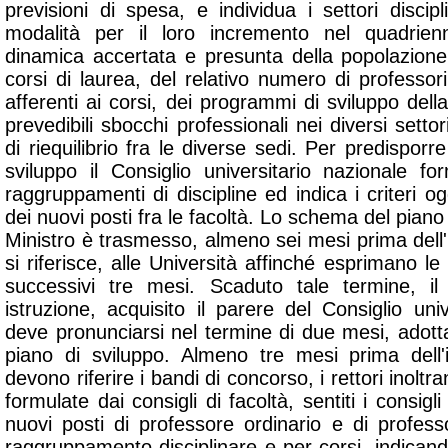
previsioni di spesa, e individua i settori discip
modalità per il loro incremento nel quadrien
dinamica accertata e presunta della popolazione
corsi di laurea, del relativo numero di professori 
afferenti ai corsi, dei programmi di sviluppo della
prevedibili sbocchi professionali nei diversi setto
di riequilibrio fra le diverse sedi. Per predisporr
sviluppo il Consiglio universitario nazionale f
raggruppamenti di discipline ed indica i criteri ogg
dei nuovi posti fra le facoltà. Lo schema del piano
Ministro è trasmesso, almeno sei mesi prima dell'i
si riferisce, alle Università affinché esprimano le
successivi tre mesi. Scaduto tale termine, il 
istruzione, acquisito il parere del Consiglio uni
deve pronunciarsi nel termine di due mesi, adotta
piano di sviluppo. Almeno tre mesi prima dell'i
devono riferire i bandi di concorso, i rettori inoltra
formulate dai consigli di facoltà, sentiti i consigli
nuovi posti di professore ordinario e di profess
raggruppamento disciplinare e per corsi, indican