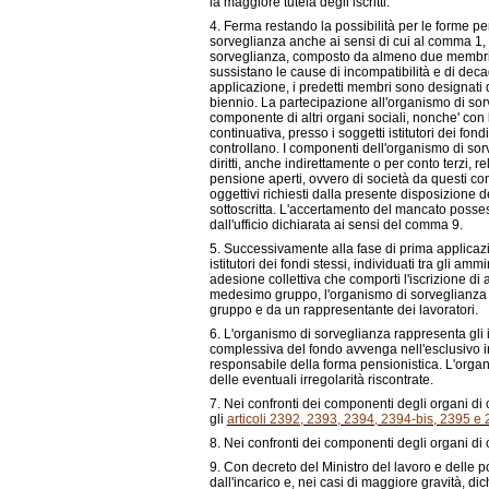
la maggiore tutela degli iscritti.
4. Ferma restando la possibilità per le forme pen
sorveglianza anche ai sensi di cui al comma 1
sorveglianza, composto da almeno due membri, in
sussistano le cause di incompatibilità e di deca
applicazione, i predetti membri sono designati da
biennio. La partecipazione all'organismo di sorv
componente di altri organi sociali, nonche' con 
continuativa, presso i soggetti istitutori dei fon
controllano. I componenti dell'organismo di sorve
diritti, anche indirettamente o per conto terzi, re
pensione aperti, ovvero di società da questi cont
oggettivi richiesti dalla presente disposizione
sottoscritta. L'accertamento del mancato posses
dall'ufficio dichiarata ai sensi del comma 9.
5. Successivamente alla fase di prima applicazi
istitutori dei fondi stessi, individuati tra gli amm
adesione collettiva che comporti l'iscrizione d
medesimo gruppo, l'organismo di sorveglianza 
gruppo e da un rappresentante dei lavoratori.
6. L'organismo di sorveglianza rappresenta gli i
complessiva del fondo avvenga nell'esclusivo in
responsabile della forma pensionistica. L'organ
delle eventuali irregolarità riscontrate.
7. Nei confronti dei componenti degli organi di
gli
articoli 2392, 2393, 2394, 2394-bis, 2395 e
8. Nei confronti dei componenti degli organi di co
9. Con decreto del Ministro del lavoro e delle 
dall'incarico e, nei casi di maggiore gravità, dic