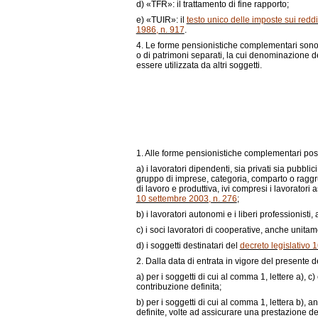
d)
«TFR»: il trattamento di fine rapporto;
e)
«TUIR»: il
testo unico delle imposte sui red
1986, n. 917
.
4. Le forme pensionistiche complementari sono at
o di patrimoni separati, la cui denominazione 
essere utilizzata da altri soggetti.
1. Alle forme pensionistiche complementari poss
a)
i lavoratori dipendenti, sia privati sia pubbl
gruppo di imprese, categoria, comparto o raggr
di lavoro e produttiva, ivi compresi i lavoratori 
10 settembre 2003, n. 276
;
b)
i lavoratori autonomi e i liberi professionisti,
c)
i soci lavoratori di cooperative, anche unitam
d)
i soggetti destinatari del
decreto legislativo 
2. Dalla data di entrata in vigore del presente d
a)
per i soggetti di cui al comma 1, lettere
a)
,
c)
contribuzione definita;
b)
per i soggetti di cui al comma 1, lettera
b)
, a
definite, volte ad assicurare una prestazione de