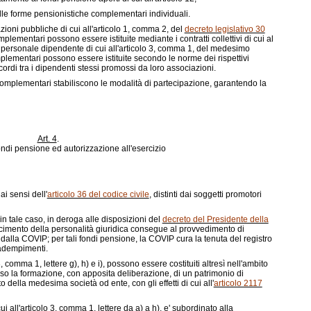
 alle forme pensionistiche complementari individuali.
ioni pubbliche di cui all'articolo 1, comma 2, del
decreto legislativo 30
plementari possono essere istituite mediante i contratti collettivi di cui al
 il personale dipendente di cui all'articolo 3, comma 1, del medesimo
mplementari possono essere istituite secondo le norme dei rispettivi
di tra i dipendenti stessi promossi da loro associazioni.
e complementari stabiliscono le modalità di partecipazione, garantendo la
Art. 4
.
ondi pensione ed autorizzazione all'esercizio
ai sensi dell'
articolo 36 del codice civile
, distinti dai soggetti promotori
in tale caso, in deroga alle disposizioni del
decreto del Presidente della
oscimento della personalità giuridica consegue al provvedimento di
to dalla COVIP; per tali fondi pensione, la COVIP cura la tenuta del registro
 adempimenti.
o 3, comma 1, lettere
g)
,
h)
e
i)
, possono essere costituiti altresì nell'ambito
rso la formazione, con apposita deliberazione, di un patrimonio di
della medesima società od ente, con gli effetti di cui all'
articolo 2117
cui all'articolo 3, comma 1, lettere da
a)
a
h)
, e' subordinato alla