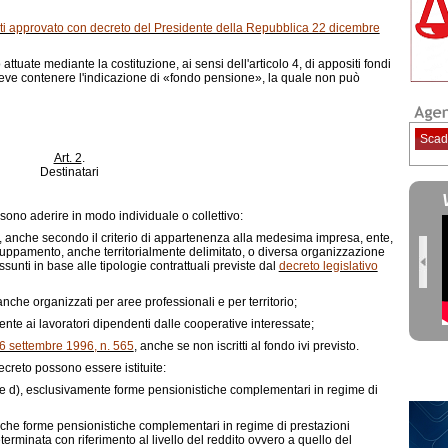
diti approvato con decreto del Presidente della Repubblica 22 dicembre
tuate mediante la costituzione, ai sensi dell'articolo 4, di appositi fondi
deve contenere l'indicazione di «fondo pensione», la quale non può
Scad
Art. 2
.
Destinatari
ono aderire in modo individuale o collettivo:
ici, anche secondo il criterio di appartenenza alla medesima impresa, ente,
uppamento, anche territorialmente delimitato, o diversa organizzazione
assunti in base alle tipologie contrattuali previste dal
decreto legislativo
 anche organizzati per aree professionali e per territorio;
ente ai lavoratori dipendenti dalle cooperative interessate;
16 settembre 1996, n. 565
, anche se non iscritti al fondo ivi previsto.
ecreto possono essere istituite:
e
d)
, esclusivamente forme pensionistiche complementari in regime di
nche forme pensionistiche complementari in regime di prestazioni
terminata con riferimento al livello del reddito ovvero a quello del