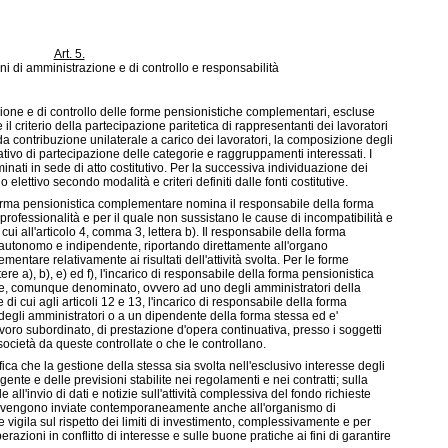
Art. 5.
i di amministrazione e di controllo e responsabilità
ione e di controllo delle forme pensionistiche complementari, escluse
e il criterio della partecipazione paritetica di rappresentanti dei lavoratori
 da contribuzione unilaterale a carico dei lavoratori, la composizione degli
tativo di partecipazione delle categorie e raggruppamenti interessati. I
nati in sede di atto costitutivo. Per la successiva individuazione dei
 elettivo secondo modalità e criteri definiti dalle fonti costitutive.
 forma pensionistica complementare nomina il responsabile della forma
 professionalità e per il quale non sussistano le cause di incompatibilità e
ui all'articolo 4, comma 3, lettera
b)
. Il responsabile della forma
o autonomo e indipendente, riportando direttamente all'organo
ntare relativamente ai risultati dell'attività svolta. Per le forme
ttere
a)
,
b)
,
e)
ed
f)
, l'incarico di responsabile della forma pensionistica
le, comunque denominato, ovvero ad uno degli amministratori della
di cui agli articoli 12 e 13, l'incarico di responsabile della forma
egli amministratori o a un dipendente della forma stessa ed e'
avoro subordinato, di prestazione d'opera continuativa, presso i soggetti
 società da queste controllate o che le controllano.
fica che la gestione della stessa sia svolta nell'esclusivo interesse degli
ente e delle previsioni stabilite nei regolamenti e nei contratti; sulla
l'invio di dati e notizie sull'attività complessiva del fondo richieste
 vengono inviate contemporaneamente anche all'organismo di
e vigila sul rispetto dei limiti di investimento, complessivamente e per
perazioni in conflitto di interesse e sulle buone pratiche ai fini di garantire