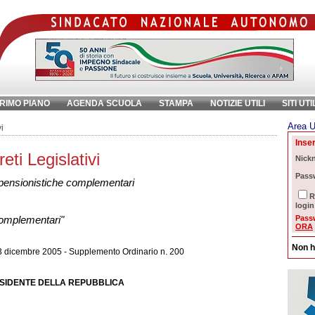
RIMO PIANO
AGENDA SCUOLA
STAMPA
NOTIZIE UTILI
SITI UTI
Area U
ave:
i
Inser
ti Legislativi
Nick
Pass
e pensionistiche complementari
R
login
Pass
complementari"
ORA
Non h
 13 dicembre 2005 - Supplemento Ordinario n. 200
ESIDENTE DELLA REPUBBLICA