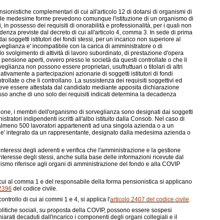
sionistiche complementari di cui all'articolo 12 di dotarsi di organismi di
, le medesime forme prevedono comunque l'istituzione di un organismo di
 possesso dei requisiti di onorabilità e professionalità, per i quali non
denza previste dal decreto di cui all'articolo 4, comma 3. In sede di prima
i soggetti istitutori dei fondi stessi, per un incarico non superiore al
eglianza e' incompatibile con la carica di amministratore o di
lo svolgimento di attività di lavoro subordinato, di prestazione d'opera
di pensione aperti, ovvero presso le società da questi controllate o che li
glianza non possono essere proprietari, usufruttuari o titolari di altri
lativamente a partecipazioni azionarie di soggetti istitutori di fondi
rollate o che li controllano. La sussistenza dei requisiti soggettivi ed
 deve essere attestata dal candidato mediante apposita dichiarazione
so anche di uno solo dei requisiti indicati determina la decadenza
one, i membri dell'organismo di sorveglianza sono designati dai soggetti
inistratori indipendenti iscritti all'albo istituito dalla Consob. Nel caso di
i almeno 500 lavoratori appartenenti ad una singola azienda o a un
e' integrato da un rappresentante, designato dalla medesima azienda o
nteressi degli aderenti e verifica che l'amministrazione e la gestione
teresse degli stessi, anche sulla base delle informazioni ricevute dal
ismo riferisce agli organi di amministrazione del fondo e alla COVIP
 cui al comma 1 e del responsabile della forma pensionistica si applicano
 2396
del codice civile.
ntrollo di cui ai commi 1 e 4, si applica l'
articolo 2407 del codice civile
.
politiche sociali, su proposta della COVIP, possono essere sospesi
hiarati decaduti dall'incarico i componenti degli organi collegiali e il