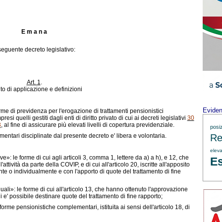
E m a n a
 seguente decreto legislativo:
Art. 1
.
o di applicazione e definizioni
Evide
forme di previdenza per l'erogazione di trattamenti pensionistici
i quelli gestiti dagli enti di diritto privato di cui ai decreti legislativi
30
3
, al fine di assicurare più elevati livelli di copertura previdenziale.
posi
ntari disciplinate dal presente decreto e' libera e volontaria.
Re
eleva
»: le forme di cui agli articoli 3, comma 1, lettere da
a)
a
h)
, e 12, che
Es
attività da parte della COVIP, e di cui all'articolo 20, iscritte all'apposito
ente o individualmente e con l'apporto di quote del trattamento di fine
li»: le forme di cui all'articolo 13, che hanno ottenuto l'approvazione
e' possibile destinare quote del trattamento di fine rapporto;
me pensionistiche complementari, istituita ai sensi dell'articolo 18, di