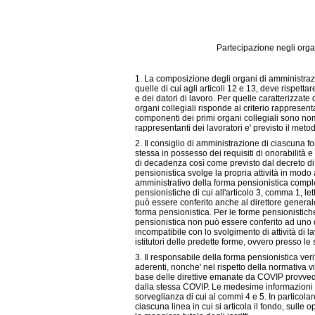
Partecipazione negli organ
1. La composizione degli organi di amministraz
quelle di cui agli articoli 12 e 13, deve rispettar
e dei datori di lavoro. Per quelle caratterizzate
organi collegiali risponde al criterio rappresen
componenti dei primi organi collegiali sono nomi
rappresentanti dei lavoratori e' previsto il metodo
2. Il consiglio di amministrazione di ciascuna
stessa in possesso dei requisiti di onorabilità e
di decadenza così come previsto dal decreto di c
pensionistica svolge la propria attività in mod
amministrativo della forma pensionistica compleme
pensionistiche di cui all'articolo 3, comma 1, le
può essere conferito anche al direttore genera
forma pensionistica. Per le forme pensionistiche 
pensionistica non può essere conferito ad uno d
incompatibile con lo svolgimento di attività di l
istitutori delle predette forme, ovvero presso le
3. Il responsabile della forma pensionistica veri
aderenti, nonche' nel rispetto della normativa vig
base delle direttive emanate da COVIP provvede al
dalla stessa COVIP. Le medesime informazioni
sorveglianza di cui ai commi 4 e 5. In particolar
ciascuna linea in cui si articola il fondo, sulle o