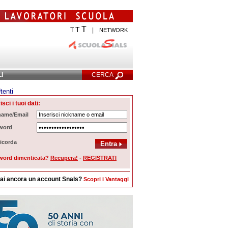
T
T
T
|
NETWORK
LI
CERCA
tenti
Ricerca Avanzata
isci i tuoi dati:
name/Email
word
icorda
word dimenticata?
Recupera!
-
REGISTRATI
ai ancora un account Snals?
Scopri i Vantaggi