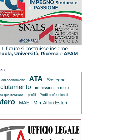
nza
ATA
Sostegno
zioni economiche
clutamento
immissioni in ruolo
profili
Profili professionali
ta qualificazione
tero
MAE - Min. Affari Esteri