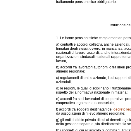
trattamento pensionistico obbligatorio.
Istituzione d
1. Le forme pensionistiche complementari posso
a)
contratti e accordi collettivi, anche aziendali,
firmatari degli stessi, ovvero, in mancanza, accord
nazionali di lavoro; accordi, anche interazienda
organizzazioni sindacali nazionali rappresenta
lavoro;
b)
accordi fra lavoratori autonomi o fra liberi pr
almeno regionale;
c)
regolamenti di enti o aziende, i cui rapporti di
aziendali;
d)
le regioni, le quali disciplinano il funziona
rispetto della normativa nazionale in materia;
e)
accordi fra soci lavoratori di cooperative, 
cooperativo legalmente riconosciute;
f)
accordi tra soggetti destinatari del
decreto leg
da associazioni di rilievo almeno regionale;
g)
gli enti di diritto privato di cui ai decreti legisl
della gestione separata, sia direttamente sia se
h)
i soggetti di cui all'articolo 6, comma 1, limit