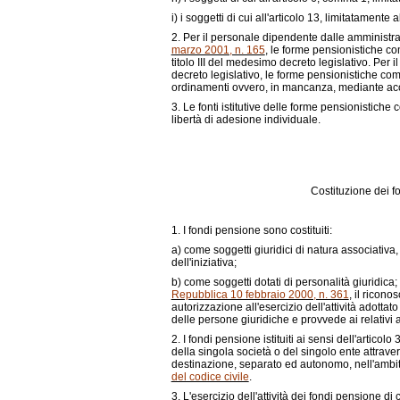
i)
i soggetti di cui all'articolo 13, limitatamente
2. Per il personale dipendente dalle amministraz
marzo 2001, n. 165
, le forme pensionistiche com
titolo III del medesimo decreto legislativo. Per
decreto legislativo, le forme pensionistiche co
ordinamenti ovvero, in mancanza, mediante accor
3. Le fonti istitutive delle forme pensionistich
libertà di adesione individuale.
Costituzione dei f
1. I fondi pensione sono costituiti:
a)
come soggetti giuridici di natura associativa, 
dell'iniziativa;
b)
come soggetti dotati di personalità giuridica; 
Repubblica 10 febbraio 2000, n. 361
, il ricon
autorizzazione all'esercizio dell'attività adotta
delle persone giuridiche e provvede ai relativi
2. I fondi pensione istituiti ai sensi dell'articol
della singola società o del singolo ente attrave
destinazione, separato ed autonomo, nell'ambito 
del codice civile
.
3. L'esercizio dell'attività dei fondi pensione di 