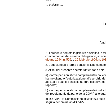
… omissis ….
il
Ambit
1. Il presente decreto legislativo disciplina le 
complementari del sistema obbligatorio, ivi compres
giugno 1994, n. 509
, e
10 febbraio 1996, n. 10
2. L'adesione alle forme pensionistiche compleme
3. Ai fini del presente decreto s'intendono per:
a)
«forme pensionistiche complementari collettive
hanno ottenuto l'autorizzazione all'esercizio dell'
albo, alle quali e' possibile aderire collettivam
rapporto;
b)
«forme pensionistiche complementari individua
del regolamento da parte della COVIP alle quali 
c)
«COVIP»: la Commissione di vigilanza sulle for
seguito denominata: «COVIP»;