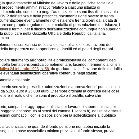
a quale trasmette al Ministro del lavoro e delle politiche sociali e al
el procedimento amministrativo relativo a ciascuna istanza di
ovvedimento che concede o nega l'autorizzazione sono fissati in sessanta
COVIP dell'istanza e della prescritta documentazione ovvero in trenta
documentazione eventualmente richiesta entro trenta giorni dalla data di
are con proprio regolamento le modalità di presentazione dell'istanza, i
iversi termini per il rilascio dell'autorizzazione comunque non superiori
 da pubblicare nella
Gazzetta Ufficiale
della Repubblica italiana, il
ermina:
 elementi essenziali sia dello statuto sia dell'atto di destinazione del
della trasparenza nei rapporti con gli iscritti ed ai poteri degli organi
rticolare riferimento all'onorabilità e professionalità dei componenti degli
 della forma pensionistica complementare, facendo riferimento ai criteri
slativo 24 febbraio 1998, n. 58
, da graduare sia in funzione delle modalità
e eventuali delimitazioni operative contenute negli statuti;
tonomia gestionale.
e decreto senza le prescritte autorizzazioni o approvazioni e' punito con la
a da 5.200 euro a 25.000 euro. E' sempre ordinata la confisca delle cose
ere il reato o che ne sono il prodotto o il profitto, salvo che
egorie, comparti o raggruppamenti, sia per lavoratori subordinati sia per
soggetto riconosciuto ai sensi del comma 1, lettera
b)
, ed i relativi statuti
ioni compatibili con le disposizioni per la sollecitazione al pubblico
dall'autorizzazione quando il fondo pensione non abbia iniziato la
nseguita la base associativa minima prevista dal fondo stesso, previa