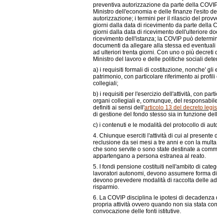
preventiva autorizzazione da parte della COVIP, l
Ministro dell'economia e delle finanze l'esito d
autorizzazione; i termini per il rilascio del pr
giorni dalla data di ricevimento da parte della 
giorni dalla data di ricevimento dell'ulteriore 
ricevimento dell'istanza; la COVIP può determin
documenti da allegare alla stessa ed eventuali d
ad ulteriori trenta giorni. Con uno o più decreti
Ministro del lavoro e delle politiche sociali det
a)
i requisiti formali di costituzione, nonche' gli
patrimonio, con particolare riferimento ai profili 
collegiali;
b)
i requisiti per l'esercizio dell'attività, con pa
organi collegiali e, comunque, del responsabile
definiti ai sensi dell'
articolo 13 del decreto legi
di gestione del fondo stesso sia in funzione dell
c)
i contenuti e le modalità del protocollo di au
4. Chiunque eserciti l'attività di cui al present
reclusione da sei mesi a tre anni e con la mult
che sono servite o sono state destinate a commett
appartengano a persona estranea al reato.
5. I fondi pensione costituiti nell'ambito di cat
lavoratori autonomi, devono assumere forma di 
devono prevedere modalità di raccolta delle ades
risparmio.
6. La COVIP disciplina le ipotesi di decadenza 
propria attività ovvero quando non sia stata co
convocazione delle fonti istitutive.