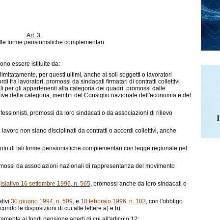
Art. 3
.
elle forme pensionistiche complementari
no essere istituite da:
 limitatamente, per questi ultimi, anche ai soli soggetti o lavoratori
i fra lavoratori, promossi da sindacati firmatari di contratti collettivi
li per gli appartenenti alla categoria dei quadri, promossi dalle
tive della categoria, membri del Consiglio nazionale dell'economia e del
ofessionisti, promossi da loro sindacati o da associazioni di rilievo
 lavoro non siano disciplinati da contratti o accordi collettivi, anche
mento di tali forme pensionistiche complementari con legge regionale nel
promossi da associazioni nazionali di rappresentanza del movimento
islativo 16 settembre 1996, n. 565
, promossi anche da loro sindacati o
ativi
30 giugno 1994, n. 509
, e
10 febbraio 1996, n. 103
, con l'obbligo
condo le disposizioni di cui alle lettere
a)
e
b)
;
atamente ai fondi pensione aperti di cui all'articolo 12;