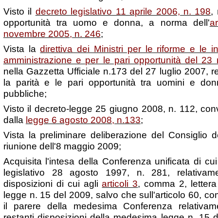
Visto il
decreto legislativo 11 aprile 2006, n. 198
,
opportunità tra uomo e donna, a norma dell'
a
novembre 2005, n. 246
;
Vista la
direttiva dei Ministri per le riforme e le 
amministrazione e per le pari opportunità del 2
nella Gazzetta Ufficiale n.173 del 27 luglio 2007, 
la parità e le pari opportunità tra uomini e don
pubbliche;
Visto il decreto-legge 25 giugno 2008, n. 112, conv
dalla
legge 6 agosto 2008, n.133
;
Vista la preliminare deliberazione del Consiglio de
riunione dell'8 maggio 2009;
Acquisita l'intesa della Conferenza unificata di cui 
legislativo 28 agosto 1997, n. 281, relativamen
disposizioni di cui agli
articoli 3
, comma 2, lettera
legge n. 15 del 2009, salvo che sull'articolo 60, c
il parere della medesima Conferenza relativamen
restanti disposizioni della medesima legge n. 15 