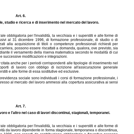
Art. 6.
e, studio e ricerca e di inserimento nel mercato del lavoro.
rale obbligatoria per l'invalidità, la vecchiaia e i superstiti e alle forme di
essivi al 31 dicembre 1996, di formazione professionale, di studio o di
zzati alla acquisizione di titoli o competenze professionali richiesti per
 carriera, possono essere riscattati a domanda, qualora, ove previsto, sia
 mediante il versamento della riserva matematica secondo le modalità di cui
 e successive modificazioni e integrazioni.
itata anche per i periodi corrispondenti alle tipologie di inserimento nel
orti di lavoro con obbligo di iscrizione all'assicurazione generale
erstiti e alle forme di essa sostitutive ed esclusive.
previdenza sociale sono individuati i corsi di formazione professionale, i
 ingresso al mercato del lavoro ammessi alla copertura assicurativa ai sensi
Art. 7.
voro e l'altro nel caso di lavori discontinui, stagionali, temporanei.
rale obbligatoria per l'invalidità, la vecchiaia e i superstiti e alle forme di
ività da lavoro dipendente in forma stagionale, temporanea o discontinua,