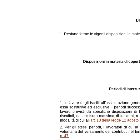
Di
1. Restano ferme le vigenti disposizioni in mater
Disposizioni in materia di coper
Periodi di interru
1. In favore degli iscritti all'assicurazione gene
essa sostitutive ed esclusive, i periodi succe
lavoro previsti da specifiche disposizioni di
riscattati, nella misura massima di tre anni,
modalità di cui all'
art. 13 della legge 12 agosto
2. Per gli stessi periodi, i lavoratori di cui
volontaria del versamento dei contributi nel f
n. 47.