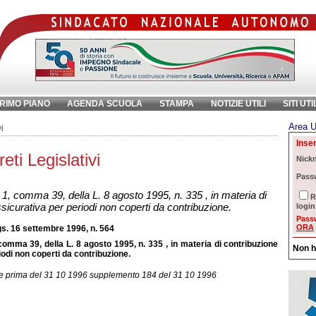
RIMO PIANO
AGENDA SCUOLA
STAMPA
NOTIZIE UTILI
SITI UTI
Area U
ave:
i
Inser
ti Legislativi
Nick
Pass
. 1, comma 39, della L. 8 agosto 1995, n. 335 , in materia di
R
ssicurativa per periodi non coperti da contribuzione.
login
Pass
ORA
s. 16 settembre 1996, n. 564
 comma 39, della L. 8 agosto 1995, n. 335 , in materia di contribuzione
Non h
iodi non coperti da contribuzione.
rte prima del 31 10 1996 supplemento 184 del 31 10 1996