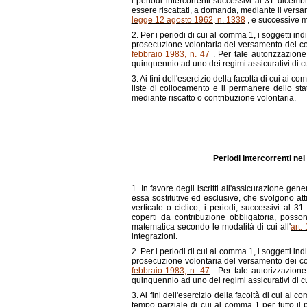
i periodi intercorrenti successivi al 31 dicem
essere riscattati, a domanda, mediante il versa
legge 12 agosto 1962, n. 1338
, e successive m
2. Per i periodi di cui al comma 1, i soggetti i
prosecuzione volontaria del versamento dei con
febbraio 1983, n. 47
. Per tale autorizzazione
quinquennio ad uno dei regimi assicurativi di c
3. Ai fini dell'esercizio della facoltà di cui ai 
liste di collocamento e il permanere dello sta
mediante riscatto o contribuzione volontaria.
Periodi intercorrenti nel
1. In favore degli iscritti all'assicurazione gene
essa sostitutive ed esclusive, che svolgono atti
verticale o ciclico, i periodi, successivi al 
coperti da contribuzione obbligatoria, posso
matematica secondo le modalità di cui all'
art.
integrazioni.
2. Per i periodi di cui al comma 1, i soggetti i
prosecuzione volontaria del versamento dei con
febbraio 1983, n. 47
. Per tale autorizzazione
quinquennio ad uno dei regimi assicurativi di c
3. Ai fini dell'esercizio della facoltà di cui ai
tempo parziale di cui al comma 1 per tutto il 