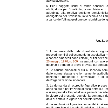
attività lavorativa.
6. Per i soggetti iscritti al fondo pensioni l
obbligatoria per l'invalidità, la vecchiaia ed i
addebitati alla relativa gestione pensionistic
obbligatoria per l'invalidità, la vecchiaia ed i s
a carico dell'ultima gestione pensionistica de
Art. 31 d
1. A decorrere dalla data di entrata in vigore
provvedimenti di collocamento in aspettativa non
o cariche sindacali sono efficaci, ai fini dell'ac
20 maggio 1970, n. 300
, se assunti con atto sc
decorso il periodo di prova previsto dai contratt
2. Le cariche sindacali di cui al secondo com
dalle norme statuarie e formalmente attribuite
nazionale, regionale e provinciale o di c
dell'organizzazione sindacale.
3. La domanda di accredito figurativo presso
anno solare o per frazione di esso entro il 31 
o si sia protratta l'aspettativa a pena di decade
in vigore del presente decreto, la domanda d
data di entrata in vigore del decreto stesso.
4. Le retribuzioni figurative accreditabili ai sen
quelle previste dai contratti collettivi di lav