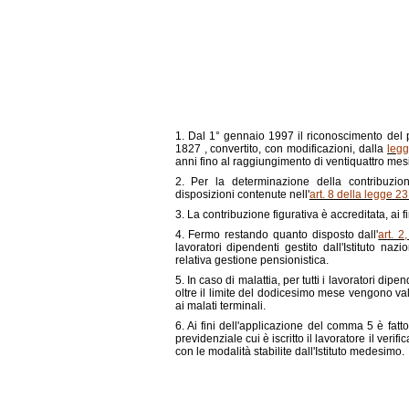
DISPOSIZIONI IN
1. Dal 1° gennaio 1997 il riconoscimento del pe
1827 , convertito, con modificazioni, dalla
legg
anni fino al raggiungimento di ventiquattro mesi, p
2. Per la determinazione della contribuzione
disposizioni contenute nell'
art. 8 della legge 23
3. La contribuzione figurativa è accreditata, ai fi
4. Fermo restando quanto disposto dall'
art. 
lavoratori dipendenti gestito dall'Istituto na
relativa gestione pensionistica.
5. In caso di malattia, per tutti i lavoratori dipe
oltre il limite del dodicesimo mese vengono valu
ai malati terminali.
6. Ai fini dell'applicazione del comma 5 è fatto
previdenziale cui è iscritto il lavoratore il veri
con le modalità stabilite dall'Istituto medesimo.