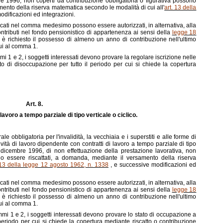
bre 1996, non coperti da contribuzione obbligatoria o figurativa possono
mento della riserva matematica secondo le modalità di cui all'
art. 13 della
odificazioni ed integrazioni.
ndicati nel comma medesimo possono essere autorizzati, in alternativa, alla
tributi nel fondo pensionistico di appartenenza ai sensi della
legge 18
 è richiesto il possesso di almeno un anno di contribuzione nell'ultimo
ui al comma 1.
commi 1 e 2, i soggetti interessati devono provare la regolare iscrizione nelle
to di disoccupazione per tutto il periodo per cui si chiede la copertura
Art. 8.
 lavoro a tempo parziale di tipo verticale o ciclico.
rale obbligatoria per l'invalidità, la vecchiaia e i superstiti e alle forme di
vità di lavoro dipendente con contratti di lavoro a tempo parziale di tipo
31 dicembre 1996, di non effettuazione della prestazione lavorativa, non
no essere riscattati, a domanda, mediante il versamento della riserva
 13 della legge 12 agosto 1962, n. 1338
, e successive modificazioni ed
ndicati nel comma medesimo possono essere autorizzati, in alternativa, alla
tributi nel fondo pensionistico di appartenenza ai sensi della
legge 18
 è richiesto il possesso di almeno un anno di contribuzione nell'ultimo
ui al comma 1.
 commi 1 e 2, i soggetti interessati devono provare lo stato di occupazione a
periodo per cui si chiede la copertura mediante riscatto o contribuzione