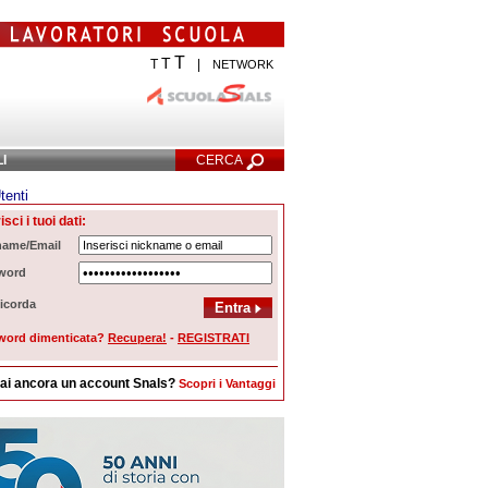
T
T
T
|
NETWORK
LI
CERCA
tenti
Ricerca Avanzata
isci i tuoi dati:
name/Email
word
icorda
word dimenticata?
Recupera!
-
REGISTRATI
ai ancora un account Snals?
Scopri i Vantaggi