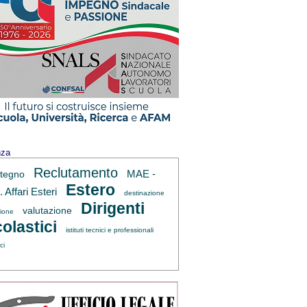
nza
Reclutamento
MAE -
tegno
Estero
 Affari Esteri
destinazione
Dirigenti
valutazione
zione
olastici
istituti tecnici e professionali
ci