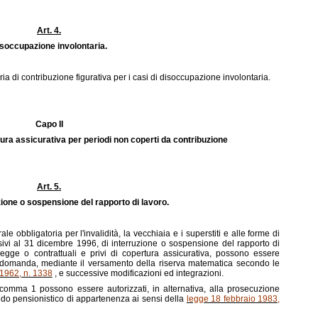
Art. 4.
soccupazione involontaria.
ia di contribuzione figurativa per i casi di disoccupazione involontaria.
Capo II
tura assicurativa per periodi non coperti da contribuzione
Art. 5.
zione o sospensione del rapporto di lavoro.
rale obbligatoria per l'invalidità, la vecchiaia e i superstiti e alle forme di
ssivi al 31 dicembre 1996, di interruzione o sospensione del rapporto di
 legge o contrattuali e privi di copertura assicurativa, possono essere
 a domanda, mediante il versamento della riserva matematica secondo le
 1962, n. 1338
, e successive modificazioni ed integrazioni.
 al comma 1 possono essere autorizzati, in alternativa, alla prosecuzione
ondo pensionistico di appartenenza ai sensi della
legge 18 febbraio 1983,