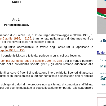
Capo I
 MATERIA DI CONTRIBUZIONE FIGURATIVA
Art.
1.
Periodi di malattia.
riodo di cui all'art. 56, n. 2, del regio decreto-legge 4 ottobre 1935, n.
e 6 aprile 1936, n. 1155
,
è aumentato nella misura di due mesi ogni tre
er eventi verificatisi nei rispettivi periodi.
 figurativa accreditabile in favore degli assicurati si applicano le
 aprile 1981, n. 155
.
Evide
ni pensionistici, con effetto dal periodo in cui si colloca l'evento.
Sos
2, comma 22, della legge 8 agosto 1995, n. 335
, per il Fondo pensioni
zionale della previdenza sociale (INPS) gli oneri restano addebitati alla
Min.
ndenti, ancorchè fruenti di retribuzione intera o ridotta, i periodi di assenza
sele
tati ai fini pensionistici al 50 per cento; tale disposizione non si applica
Sc
 obbligo ai datori di lavoro, ove non già tenuti, di comunicare all'Istituto
Tecni
ficarsi dell'evento malattia e la sua collocazione temporale, alle scadenze e