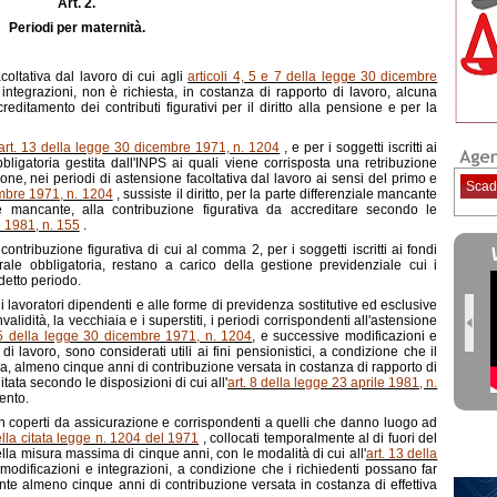
Art. 2.
Periodi per maternità.
coltativa dal lavoro di cui agli
articoli 4, 5 e 7 della legge 30 dicembre
integrazioni, non è richiesta, in costanza di rapporto di lavoro, alcuna
creditamento dei contributi figurativi per il diritto alla pensione e per la
art. 13 della legge 30 dicembre 1971, n. 1204
, e per i soggetti iscritti ai
bbligatoria gestita dall'INPS ai quali viene corrisposta una retribuzione
one, nei periodi di astensione facoltativa dal lavoro ai sensi del primo e
Scad
embre 1971, n. 1204
, sussiste il diritto, per la parte differenziale mancante
ne mancante, alla contribuzione figurativa da accreditare secondo le
e 1981, n. 155
.
contribuzione figurativa di cui al comma 2, per i soggetti iscritti ai fondi
erale obbligatoria, restano a carico della gestione previdenziale cui i
edetto periodo.
oni lavoratori dipendenti e alle forme di previdenza sostitutive ed esclusive
alidità, la vecchiaia e i superstiti, i periodi corrispondenti all'astensione
e 5 della legge 30 dicembre 1971, n. 1204
, e successive modificazioni e
o di lavoro, sono considerati utili ai fini pensionistici, a condizione che il
da, almeno cinque anni di contribuzione versata in costanza di rapporto di
tata secondo le disposizioni di cui all'
art. 8 della legge 23 aprile 1981, n.
vento.
non coperti da assicurazione e corrispondenti a quelli che danno luogo ad
ella citata legge n. 1204 del 1971
, collocati temporalmente al di fuori del
ella misura massima di cinque anni, con le modalità di cui all'
art. 13 della
modificazioni e integrazioni, a condizione che i richiedenti possano far
te almeno cinque anni di contribuzione versata in costanza di effettiva