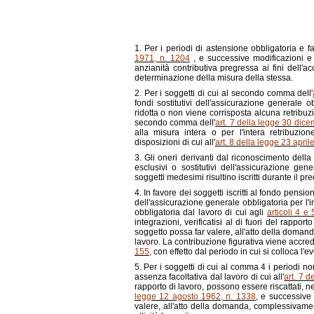
1. Per i periodi di astensione obbligatoria e fa
1971, n. 1204
, e successive modificazioni e 
anzianità contributiva pregressa ai fini dell'ac
determinazione della misura della stessa.
2. Per i soggetti di cui al secondo comma dell'
fondi sostitutivi dell'assicurazione generale o
ridotta o non viene corrisposta alcuna retribuzi
secondo comma dell'
art. 7 della legge 30 dic
alla misura intera o per l'intera retribuzio
disposizioni di cui all'
art. 8 della legge 23 april
3. Gli oneri derivanti dal riconoscimento della 
esclusivi o sostitutivi dell'assicurazione gen
soggetti medesimi risultino iscritti durante il pr
4. In favore dei soggetti iscritti al fondo pensi
dell'assicurazione generale obbligatoria per l'inv
obbligatoria dal lavoro di cui agli
articoli 4 
integrazioni, verificatisi al di fuori del rapport
soggetto possa far valere, all'atto della doman
lavoro. La contribuzione figurativa viene accredi
155
, con effetto dal periodo in cui si colloca l'e
5. Per i soggetti di cui al comma 4 i periodi 
assenza facoltativa dal lavoro di cui all'
art. 7 d
rapporto di lavoro, possono essere riscattati, n
legge 12 agosto 1962, n. 1338
, e successive 
valere, all'atto della domanda, complessivamen