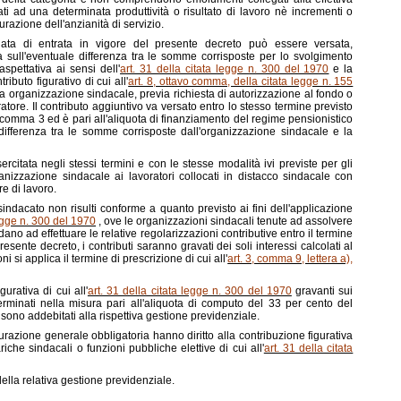
nati ad una determinata produttività o risultato di lavoro nè incrementi o
razione dell'anzianità di servizio.
ata di entrata in vigore del presente decreto può essere versata,
a sull'eventuale differenza tra le somme corrisposte per lo svolgimento
 aspettativa ai sensi dell'
art. 31 della citata legge n. 300 del 1970
e la
ributo figurativo di cui all'
art. 8, ottavo comma, della citata legge n. 155
la organizzazione sindacale, previa richiesta di autorizzazione al fondo o
tore. Il contributo aggiuntivo va versato entro lo stesso termine previsto
l comma 3 ed è pari all'aliquota di finanziamento del regime pensionistico
la differenza tra le somme corrisposte dall'organizzazione sindacale e la
citata negli stessi termini e con le stesse modalità ivi previste per gli
anizzazione sindacale ai lavoratori collocati in distacco sindacale con
re di lavoro.
l sindacato non risulti conforme a quanto previsto ai fini dell'applicazione
legge n. 300 del 1970
, ove le organizzazioni sindacali tenute ad assolvere
dano ad effettuare le relative regolarizzazioni contributive entro il termine
resente decreto, i contributi saranno gravati dei soli interessi calcolati al
ni si applica il termine di prescrizione di cui all'
art. 3, comma 9, lettera a),
gurativa di cui all'
art. 31 della citata legge n. 300 del 1970
gravanti sui
terminati nella misura pari all'aliquota di computo del 33 per cento del
, sono addebitati alla rispettiva gestione previdenziale.
ssicurazione generale obbligatoria hanno diritto alla contribuzione figurativa
ariche sindacali o funzioni pubbliche elettive di cui all'
art. 31 della citata
ella relativa gestione previdenziale.