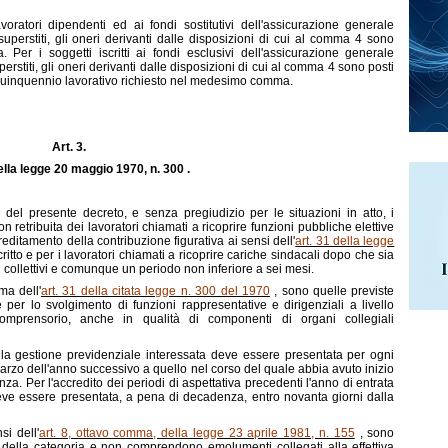
avoratori dipendenti ed ai fondi sostitutivi dell'assicurazione generale
 superstiti, gli oneri derivanti dalle disposizioni di cui al comma 4 sono
a. Per i soggetti iscritti ai fondi esclusivi dell'assicurazione generale
uperstiti, gli oneri derivanti dalle disposizioni di cui al comma 4 sono posti
l quinquennio lavorativo richiesto nel medesimo comma.
Art. 3.
ella legge 20 maggio 1970, n. 300 .
 del presente decreto, e senza pregiudizio per le situazioni in atto, i
 retribuita dei lavoratori chiamati a ricoprire funzioni pubbliche elettive
creditamento della contribuzione figurativa ai sensi dell'
art. 31 della legge
ritto e per i lavoratori chiamati a ricoprire cariche sindacali dopo che sia
i collettivi e comunque un periodo non inferiore a sei mesi.
ma dell'
art. 31 della citata legge n. 300 del 1970
, sono quelle previste
 per lo svolgimento di funzioni rappresentative e dirigenziali a livello
omprensorio, anche in qualità di componenti di organi collegiali
 la gestione previdenziale interessata deve essere presentata per ogni
marzo dell'anno successivo a quello nel corso del quale abbia avuto inizio
nza. Per l'accredito dei periodi di aspettativa precedenti l'anno di entrata
eve essere presentata, a pena di decadenza, entro novanta giorni dalla
si dell'
art. 8, ottavo comma, della legge 23 aprile 1981, n. 155
, sono
oro della categoria e non comprendono emolumenti collegati alla effettiva