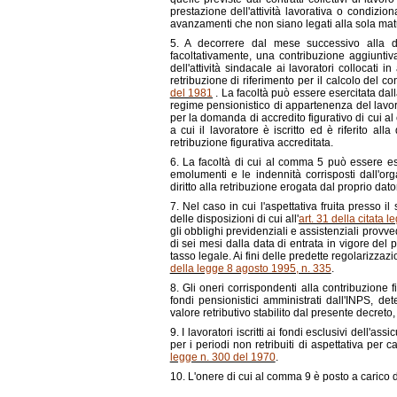
prestazione dell'attività lavorativa o condizio
avanzamenti che non siano legati alla sola matu
5. A decorrere dal mese successivo alla d
facoltativamente, una contribuzione aggiuntiv
dell'attività sindacale ai lavoratori collocati in
retribuzione di riferimento per il calcolo del cont
del 1981
. La facoltà può essere esercitata dal
regime pensionistico di appartenenza del lavora
per la domanda di accredito figurativo di cui a
a cui il lavoratore è iscritto ed è riferito al
retribuzione figurativa accreditata.
6. La facoltà di cui al comma 5 può essere eser
emolumenti e le indennità corrisposti dall'org
diritto alla retribuzione erogata dal proprio dato
7. Nel caso in cui l'aspettativa fruita presso i
delle disposizioni di cui all'
art. 31 della citata 
gli obblighi previdenziali e assistenziali provve
di sei mesi dalla data di entrata in vigore del p
tasso legale. Ai fini delle predette regolarizzazio
della legge 8 agosto 1995, n. 335
.
8. Gli oneri corrispondenti alla contribuzione fi
fondi pensionistici amministrati dall'INPS, de
valore retributivo stabilito dal presente decreto
9. I lavoratori iscritti ai fondi esclusivi dell'a
per i periodi non retribuiti di aspettativa per c
legge n. 300 del 1970
.
10. L'onere di cui al comma 9 è posto a carico d