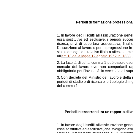
Periodi di formazione professional
1. In favore degli iscritti all'assicurazione gene
essa sostitutive ed esclusive, i periodi succ
ricerca, privi di copertura assicurativa, finali
l'assunzione al lavoro o per la progressione in
stato conseguito il relativo titolo o attestato,
all'
art. 13 della legge 12 agosto 1962, n. 1338
,
2. La facoltà di cui al comma 1 può essere eserc
mercato del lavoro ove non comportanti rapp
obbligatoria per l'invalidità, la vecchiaia e i sup
3. Con decreto del Ministro del lavoro e della 
periodi di studio o di ricerca e le tipologie di
del comma 1.
Periodi intercorrenti tra un rapporto di la
1. In favore degli iscritti all'assicurazione gene
essa sostitutive ed esclusive, che svolgono att