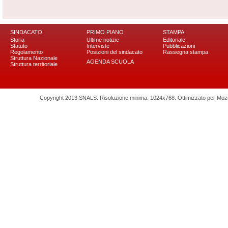
SINDACATO
PRIMO PIANO
STAMPA
Storia
Ultime notizie
Editoriale
Statuto
Interviste
Pubblicazioni
Regolamento
Posizioni del sindacato
Rassegna stampa
Struttura Nazionale
AGENDA SCUOLA
Struttura territoriale
Copyright 2013 SNALS. Risoluzione minima: 1024x768. Ottimizzato per Mozilla