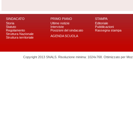
SINDACATO
PRIMO PIANO
STAMPA
Storia
Ultime notizie
Editoriale
Statuto
Interviste
Pubblicazioni
Regolamento
Posizioni del sindacato
Rassegna stampa
Struttura Nazionale
AGENDA SCUOLA
Struttura territoriale
Copyright 2013 SNALS. Risoluzione minima: 1024x768. Ottimizzato per Mozilla