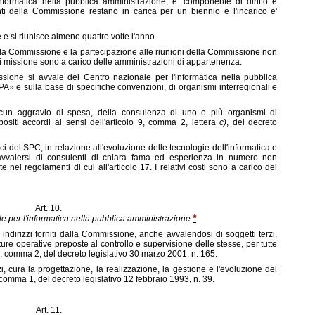
informatica nella pubblica amministrazione, e' componente di diritto e
i della Commissione restano in carica per un biennio e l'incarico e'
 si riunisce almeno quattro volte l'anno.
lla Commissione e la partecipazione alle riunioni della Commissione non
i missione sono a carico delle amministrazioni di appartenenza.
issione si avvale del Centro nazionale per l'informatica nella pubblica
» e sulla base di specifiche convenzioni, di organismi interregionali e
cun aggravio di spesa, della consulenza di uno o più organismi di
positi accordi ai sensi dell'articolo 9, comma 2, lettera
c)
, del decreto
gici del SPC, in relazione all'evoluzione delle tecnologie dell'informatica e
vvalersi di consulenti di chiara fama ed esperienza in numero non
nei regolamenti di cui all'articolo 17. I relativi costi sono a carico del
Art. 10.
*
e per l'informatica nella pubblica amministrazione
i indirizzi forniti dalla Commissione, anche avvalendosi di soggetti terzi,
ture operative preposte al controllo e supervisione delle stesse, per tutte
 1, comma 2, del decreto legislativo 30 marzo 2001, n. 165.
i, cura la progettazione, la realizzazione, la gestione e l'evoluzione del
, comma 1, del decreto legislativo 12 febbraio 1993, n. 39.
Art. 11.