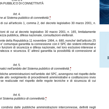
CAPO II
MA PUBBLICO DI CONNETTIVITÀ
Art. 4.
*
ne al Sistema pubblico di connettività
di cui all'articolo 1, comma 2, del decreto legislativo 30 marzo 2001, n.
ioni di cui al decreto legislativo 30 marzo 2001, n. 165, limitatamente
urezza pubblica, difesa nazionale, consultazioni elettorali.
idente della Repubblica 11 novembre 1994, n. 680, nonche' dell'articolo 25
, e' comunque garantita la connessione con il SPC dei sistemi informativi
e funzioni di sicurezza e difesa nazionale, nel loro esclusivo interesse e
tezza e sicurezza. E' altresì garantita la possibilità di connessione al
Art. 5.
*
tici nell'ambito del Sistema pubblico di connettività
ubbliche amministrazioni nell'ambito del SPC, avvengono nel rispetto delle
ate allo svolgimento di procedimenti amministrativi e costituiscono invio
se realizzate nel rispetto delle regole tecniche e di sicurezza di cui
Art. 6.
*
del Sistema pubblico di connettività
à condivisi dalle pubbliche amministrazioni interconnesse, definiti negli