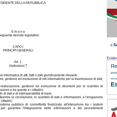
ESIDENTE DELLA REPUBBLICA
E m a n a
 seguente decreto legislativo:
CAPO I
PRINCIPI GENERALI
Evide
Art. 1.
Re
*
Definizioni
posi
formatica di atti, fatti o dati giuridicamente rilevanti;
ione, gestione ed evoluzione di reti informatiche per la trasmissione di dati,
eleva
Es
a realizzazione, gestione ed evoluzione di strumenti per lo scambio di
zioni e tra queste e i cittadini;
o di dati e di interoperabilità di base;
 favorire la circolazione, lo scambio di dati e informazioni, e l'erogazione
cittadini;
stema pubblico di connettività finalizzata all'interazione tra i sistemi
 per garantire l'integrazione delle informazioni e dei procedimenti