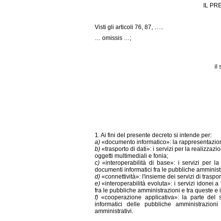
IL PR
Visti gli articoli 76, 87, …..
… omissis …;
il
1. Ai fini del presente decreto si intende per:
a)
«documento informatico»: la rappresentazione in
b)
«trasporto di dati»: i servizi per la realizzaz
oggetti multimediali e fonia;
c)
«interoperabilità di base»: i servizi per l
documenti informatici fra le pubbliche amministra
d)
«connettività»: l'insieme dei servizi di trasport
e)
«interoperabilità evoluta»: i servizi idonei a
fra le pubbliche amministrazioni e tra queste e i 
f)
«cooperazione applicativa»: la parte del si
informatici delle pubbliche amministrazioni
amministrativi.