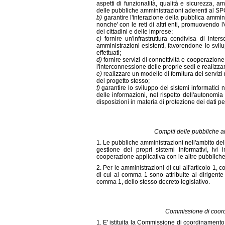
aspetti di funzionalità, qualità e sicurezza, 
delle pubbliche amministrazioni aderenti al SP
b)
garantire l'interazione della pubblica amminis
nonche' con le reti di altri enti, promuovendo l'e
dei cittadini e delle imprese;
c)
fornire un'infrastruttura condivisa di inter
amministrazioni esistenti, favorendone lo svilu
effettuati;
d)
fornire servizi di connettività e cooperazion
l'interconnessione delle proprie sedi e realizza
e)
realizzare un modello di fornitura dei servizi
del progetto stesso;
f)
garantire lo sviluppo dei sistemi informatici 
delle informazioni, nel rispetto dell'autonomia
disposizioni in materia di protezione dei dati pe
Compiti delle pubbliche a
1. Le pubbliche amministrazioni nell'ambito de
gestione dei propri sistemi informativi, ivi i
cooperazione applicativa con le altre pubbliche 
2. Per le amministrazioni di cui all'articolo 1,
di cui al comma 1 sono attribuite al dirigente r
comma 1, dello stesso decreto legislativo.
Commissione di coord
1. E' istituita la Commissione di coordinament