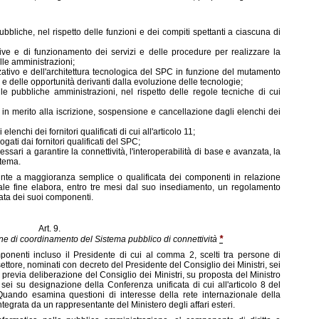
bbliche, nel rispetto delle funzioni e dei compiti spettanti a ciascuna di
ive e di funzionamento dei servizi e delle procedure per realizzare la
alle amministrazioni;
tivo e dell'architettura tecnologica del SPC in funzione del mutamento
e delle opportunità derivanti dalla evoluzione delle tecnologie;
e pubbliche amministrazioni, nel rispetto delle regole tecniche di cui
ne in merito alla iscrizione, sospensione e cancellazione dagli elenchi dei
nchi dei fornitori qualificati di cui all'articolo 11;
ogati dai fornitori qualificati del SPC;
ari a garantire la connettività, l'interoperabilità di base e avanzata, la
stema.
nte a maggioranza semplice o qualificata dei componenti in relazione
le fine elabora, entro tre mesi dal suo insediamento, un regolamento
ata dei suoi componenti.
Art. 9.
*
 di coordinamento del Sistema pubblico di connettività
onenti incluso il Presidente di cui al comma 2, scelti tra persone di
ttore, nominati con decreto del Presidente del Consiglio dei Ministri, sei
 previa deliberazione del Consiglio dei Ministri, su proposta del Ministro
 sei su designazione della Conferenza unificata di cui all'articolo 8 del
Quando esamina questioni di interesse della rete internazionale della
egrata da un rappresentante del Ministero degli affari esteri.