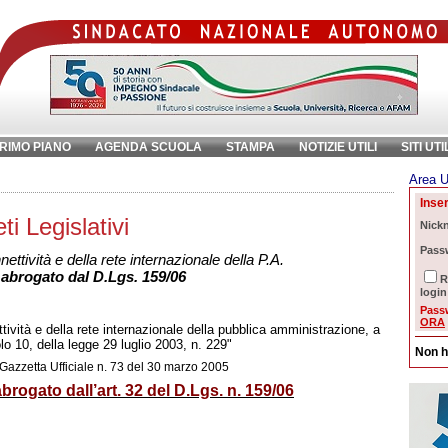
RIMO PIANO
AGENDA SCUOLA
STAMPA
NOTIZIE UTILI
SITI UTI
Area U
chiave:
Ri
Inser
i Legislativi
Nick
Pass
ttività e della rete internazionale della P.A.
o abrogato dal D.Lgs. 159/06
R
login
Pass
ORA
tività e della rete internazionale della pubblica amministrazione, a
olo 10, della legge 29 luglio 2003, n. 229"
Non h
Gazzetta Ufficiale
n. 73 del 30 marzo 2005
brogato dall’art. 32 del D.Lgs. n. 159/06