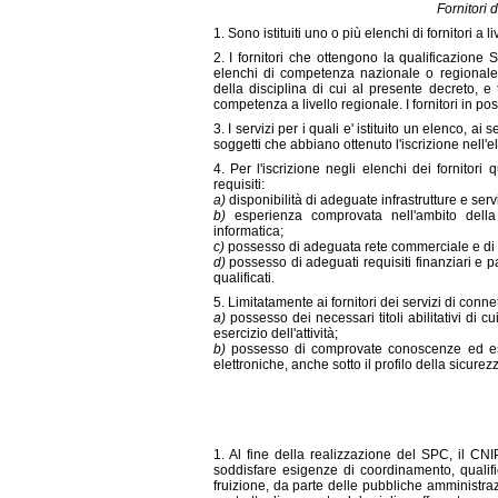
Fornitori 
1. Sono istituiti uno o più elenchi di fornitori a l
2. I fornitori che ottengono la qualificazione S
elenchi di competenza nazionale o regionale, c
della disciplina di cui al presente decreto, e
competenza a livello regionale. I fornitori in po
3. I servizi per i quali e' istituito un elenco,
soggetti che abbiano ottenuto l'iscrizione nell
4. Per l'iscrizione negli elenchi dei fornitori
requisiti:
a)
disponibilità di adeguate infrastrutture e serv
b)
esperienza comprovata nell'ambito della 
informatica;
c)
possesso di adeguata rete commerciale e di 
d)
possesso di adeguati requisiti finanziari e pat
qualificati.
5. Limitatamente ai fornitori dei servizi di conne
a)
possesso dei necessari titoli abilitativi di cu
esercizio dell'attività;
b)
possesso di comprovate conoscenze ed espe
elettroniche, anche sotto il profilo della sicurez
1. Al fine della realizzazione del SPC, il CNIP
soddisfare esigenze di coordinamento, qualif
fruizione, da parte delle pubbliche amministrazio