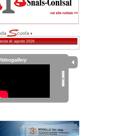
enze di: agosto 2026
Videogallery