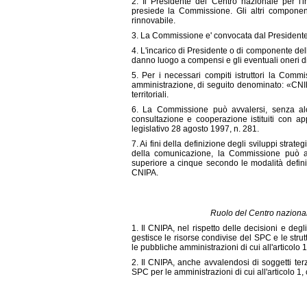
2. Il Presidente del Centro nazionale per l'
presiede la Commissione. Gli altri component
rinnovabile.
3. La Commissione e' convocata dal Presidente e
4. L'incarico di Presidente o di componente de
danno luogo a compensi e gli eventuali oneri d
5. Per i necessari compiti istruttori la Comm
amministrazione, di seguito denominato: «CNIPA
territoriali.
6. La Commissione può avvalersi, senza al
consultazione e cooperazione istituiti con ap
legislativo 28 agosto 1997, n. 281.
7. Ai fini della definizione degli sviluppi strate
della comunicazione, la Commissione può a
superiore a cinque secondo le modalità definite 
CNIPA.
Ruolo del Centro nazional
1. Il CNIPA, nel rispetto delle decisioni e degl
gestisce le risorse condivise del SPC e le strut
le pubbliche amministrazioni di cui all'articolo
2. Il CNIPA, anche avvalendosi di soggetti terz
SPC per le amministrazioni di cui all'articolo 1