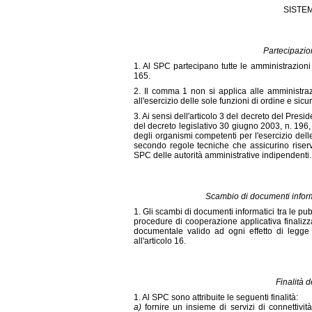
SISTE
Partecipazio
1. Al SPC partecipano tutte le amministrazioni 
165.
2. Il comma 1 non si applica alle amministraz
all'esercizio delle sole funzioni di ordine e sic
3. Ai sensi dell'articolo 3 del decreto del Pres
del decreto legislativo 30 giugno 2003, n. 196
degli organismi competenti per l'esercizio dell
secondo regole tecniche che assicurino riserva
SPC delle autorità amministrative indipendenti.
Scambio di documenti informa
1. Gli scambi di documenti informatici tra le p
procedure di cooperazione applicativa finalizz
documentale valido ad ogni effetto di legge 
all'articolo 16.
Finalità 
1. Al SPC sono attribuite le seguenti finalità:
a)
fornire un insieme di servizi di connettivit