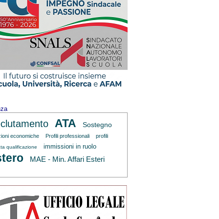
nza
ATA
clutamento
Sostegno
zioni economiche
Profili professionali
profili
immissioni in ruolo
ta qualificazione
tero
MAE - Min. Affari Esteri