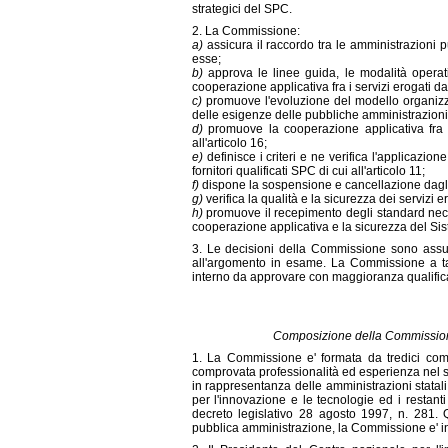
strategici del SPC.
2. La Commissione:
a)
assicura il raccordo tra le amministrazioni pu
esse;
b)
approva le linee guida, le modalità operat
cooperazione applicativa fra i servizi erogati d
c)
promuove l'evoluzione del modello organizza
delle esigenze delle pubbliche amministrazioni 
d)
promuove la cooperazione applicativa fra l
all'articolo 16;
e)
definisce i criteri e ne verifica l'applicazio
fornitori qualificati SPC di cui all'articolo 11;
f)
dispone la sospensione e cancellazione dagli ele
g)
verifica la qualità e la sicurezza dei servizi er
h)
promuove il recepimento degli standard necess
cooperazione applicativa e la sicurezza del Si
3. Le decisioni della Commissione sono assu
all'argomento in esame. La Commissione a ta
interno da approvare con maggioranza qualific
Composizione della Commissione
1. La Commissione e' formata da tredici comp
comprovata professionalità ed esperienza nel se
in rappresentanza delle amministrazioni statali
per l'innovazione e le tecnologie ed i restanti
decreto legislativo 28 agosto 1997, n. 281. 
pubblica amministrazione, la Commissione e' int