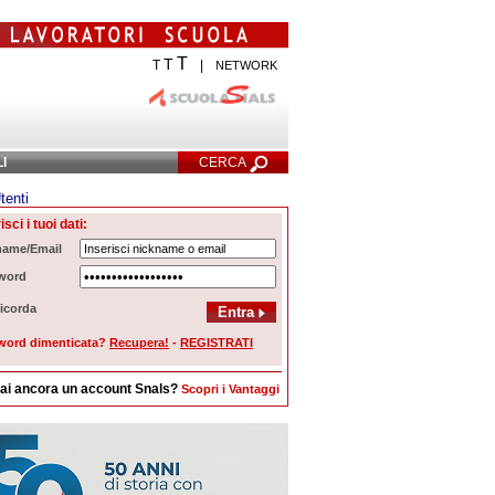
T
T
T
|
NETWORK
LI
CERCA
tenti
cerca Avanzata
isci i tuoi dati:
name/Email
word
icorda
word dimenticata?
Recupera!
-
REGISTRATI
ai ancora un account Snals?
Scopri i Vantaggi