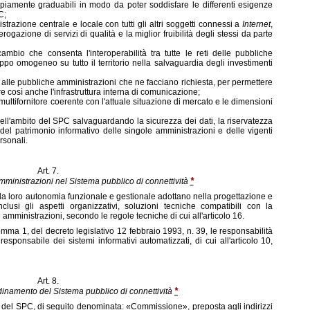
ampiamente graduabili in modo da poter soddisfare le differenti esigenze
C;
trazione centrale e locale con tutti gli altri soggetti connessi a
Internet
,
rogazione di servizi di qualità e la miglior fruibilità degli stessi da parte
scambio che consenta l'interoperabilità tra tutte le reti delle pubbliche
ppo omogeneo su tutto il territorio nella salvaguardia degli investimenti
e alle pubbliche amministrazioni che ne facciano richiesta, per permettere
re così anche l'infrastruttura interna di comunicazione;
 multifornitore coerente con l'attuale situazione di mercato e le dimensioni
nell'ambito del SPC salvaguardando la sicurezza dei dati, la riservatezza
 del patrimonio informativo delle singole amministrazioni e delle vigenti
rsonali.
Art. 7.
*
mministrazioni nel Sistema pubblico di connettività
lla loro autonomia funzionale e gestionale adottano nella progettazione e
nclusi gli aspetti organizzativi, soluzioni tecniche compatibili con la
amministrazioni, secondo le regole tecniche di cui all'articolo 16.
 comma 1, del decreto legislativo 12 febbraio 1993, n. 39, le responsabilità
esponsabile dei sistemi informativi automatizzati, di cui all'articolo 10,
Art. 8.
*
inamento del Sistema pubblico di connettività
o del SPC, di seguito denominata: «Commissione», preposta agli indirizzi