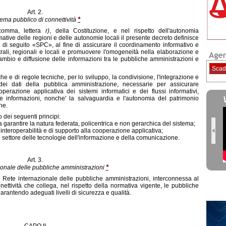
Art. 2.
*
tema pubblico di connettività
 comma, lettera
r)
, della Costituzione, e nel rispetto dell'autonomia
mative delle regioni e delle autonomie locali il presente decreto definisce
à, di seguito «SPC», al fine di assicurare il coordinamento informativo e
ntrali, regionali e locali e promuovere l'omogeneità nella elaborazione e
scambio e diffusione delle informazioni tra le pubbliche amministrazioni e
Scad
iche e di regole tecniche, per lo sviluppo, la condivisione, l'integrazione e
 dei dati della pubblica amministrazione, necessarie per assicurare
perazione applicativa dei sistemi informatici e dei flussi informativi,
le informazioni, nonche' la salvaguardia e l'autonomia del patrimonio
ne.
 dei seguenti principi:
a garantire la natura federata, policentrica e non gerarchica del sistema;
di interoperabilità e di supporto alla cooperazione applicativa;
settore delle tecnologie dell'informazione e della comunicazione.
Art. 3.
*
ionale delle pubbliche amministrazioni
la Rete internazionale delle pubbliche amministrazioni, interconnessa al
nnettività che collega, nel rispetto della normativa vigente, le pubbliche
 garantendo adeguati livelli di sicurezza e qualità.