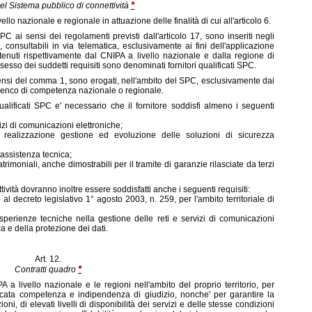
*
del Sistema pubblico di connettività
ivello nazionale e regionale in attuazione delle finalità di cui all'articolo 6.
PC ai sensi dei regolamenti previsti dall'articolo 17, sono inseriti negli
onsultabili in via telematica, esclusivamente ai fini dell'applicazione
 tenuti rispettivamente dal CNIPA a livello nazionale e dalla regione di
ssesso dei suddetti requisiti sono denominati fornitori qualificati SPC.
 ai sensi del comma 1, sono erogati, nell'ambito del SPC, esclusivamente dai
'elenco di competenza nazionale o regionale.
 qualificati SPC e' necessario che il fornitore soddisfi almeno i seguenti
izi di comunicazioni elettroniche;
realizzazione gestione ed evoluzione delle soluzioni di sicurezza
assistenza tecnica;
rimoniali, anche dimostrabili per il tramite di garanzie rilasciate da terzi
ttività dovranno inoltre essere soddisfatti anche i seguenti requisiti:
i al decreto legislativo 1° agosto 2003, n. 259, per l'ambito territoriale di
rienze tecniche nella gestione delle reti e servizi di comunicazioni
za e della protezione dei dati.
Art. 12.
*
Contratti quadro
A a livello nazionale e le regioni nell'ambito del proprio territorio, per
icata competenza e indipendenza di giudizio, nonche' per garantire la
ni, di elevati livelli di disponibilità dei servizi e delle stesse condizioni