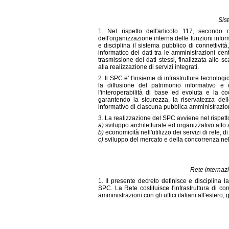
Sis
1. Nel rispetto dell'articolo 117, secondo
dell'organizzazione interna delle funzioni infor
e disciplina il sistema pubblico di connettivit
informatico dei dati tra le amministrazioni ce
trasmissione dei dati stessi, finalizzata allo 
alla realizzazione di servizi integrati.
2. Il SPC e' l'insieme di infrastrutture tecnolog
la diffusione del patrimonio informativo e
l'interoperabilità di base ed evoluta e la coo
garantendo la sicurezza, la riservatezza del
informativo di ciascuna pubblica amministrazio
3. La realizzazione del SPC avviene nel rispetto
a)
sviluppo architetturale ed organizzativo atto 
b)
economicità nell'utilizzo dei servizi di rete, 
c)
sviluppo del mercato e della concorrenza nel 
Rete internaz
1. Il presente decreto definisce e disciplina 
SPC. La Rete costituisce l'infrastruttura di co
amministrazioni con gli uffici italiani all'estero,