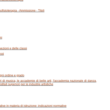
fisioterapia - Ammissione - Titoli
ni
sezioni e delle classi
assi
ogni ordine e grado
ri di musica, le accademie di belle arti, l'accademia nazionale di danza,
ituti superiori per le industrie artistiche
tive in materia di istruzione: indicazioni normative