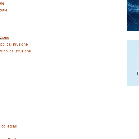
ale
ciale
uzione
bblica istruzione
pubblica istruzione
 collegiali