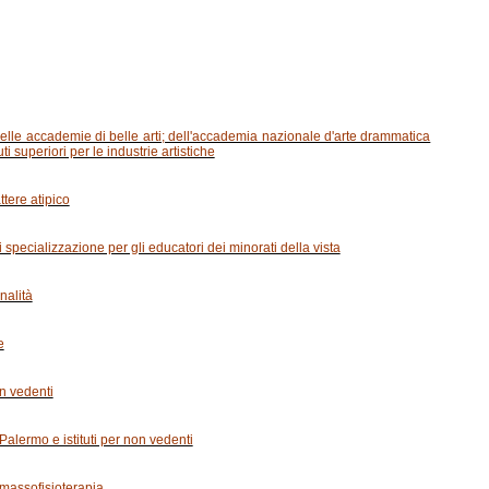
 delle accademie di belle arti; dell'accademia nazionale d'arte drammatica
i superiori per le industrie artistiche
attere atipico
 specializzazione per gli educatori dei minorati della vista
nalità
e
on vedenti
 Palermo e istituti per non vedenti
 massofisioterapia