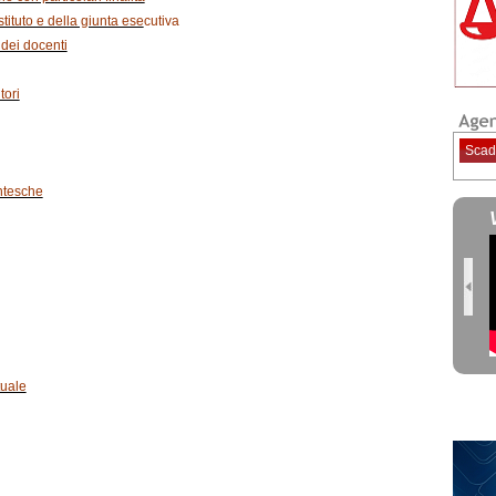
istituto e della giunta ese
cutiva
 dei docenti
tori
Scad
ntesche
tuale