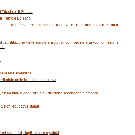
 Trieste e di Gorizia
 di Trento e Bolzano
belle arti. Accademie nazionali di danza e d'arte drammatica e Istituti
ica, istituzione delle scuole e istituti di ogni ordine e grado, formazione
ico
a
della rete scolastica
ritoriale delle istituzioni educative
 elementari e degli istituti di istruzione secondaria e artistica
tituzioni educative statali
cei scientifici, degli istituti magistrali