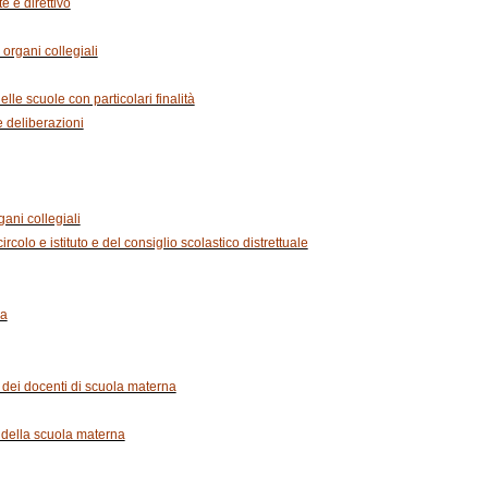
e e direttivo
organi collegiali
lle scuole con particolari finalità
e deliberazioni
ani collegiali
ircolo e istituto e del consiglio scolastico distrettuale
na
o dei docenti di scuola materna
i della scuola materna