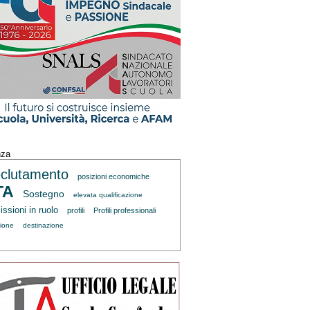
nza
clutamento
posizioni economiche
TA
Sostegno
elevata qualificazione
ssioni in ruolo
profili
Profili professionali
zione
destinazione