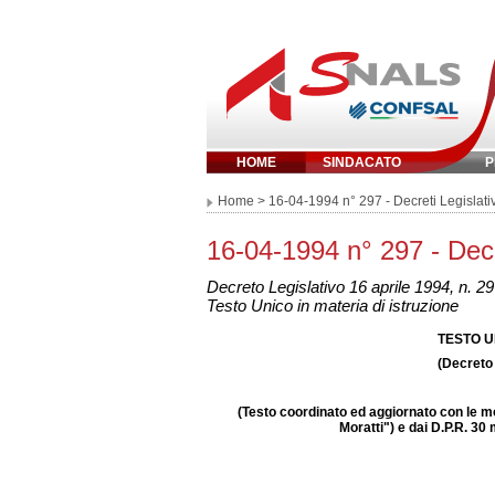
HOME
SINDACATO
P
Inserisci parola chi
Home
> 16-04-1994 n° 297 - Decreti Legislativ
16-04-1994 n° 297 - Decre
Decreto Legislativo 16 aprile 1994, n. 2
Testo Unico in materia di istruzione
TESTO U
(Decreto 
(Testo coordinato ed aggiornato con le mo
Moratti") e dai D.P.R. 30