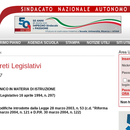
RIMO PIANO
AGENDA SCUOLA
STAMPA
NOTIZIE UTILI
SITI UTI
Area U
ave:
i
Inser
ti Legislativi
Nick
Pass
97
R
login
NICO IN MATERIA DI ISTRUZIONE
Pass
ORA
Legislativo 16 aprile 1994, n. 297)
Non h
difiche introdotte dalla Legge 28 marzo 2003, n. 53 (c.d. "Riforma
 marzo 2004, n. 121 e D.P.R. 30 marzo 2004, n. 122)