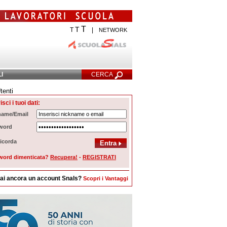
T
T
T
|
NETWORK
LI
CERCA
tenti
Ricerca Avanzata
isci i tuoi dati:
name/Email
word
icorda
word dimenticata?
Recupera!
-
REGISTRATI
ai ancora un account Snals?
Scopri i Vantaggi