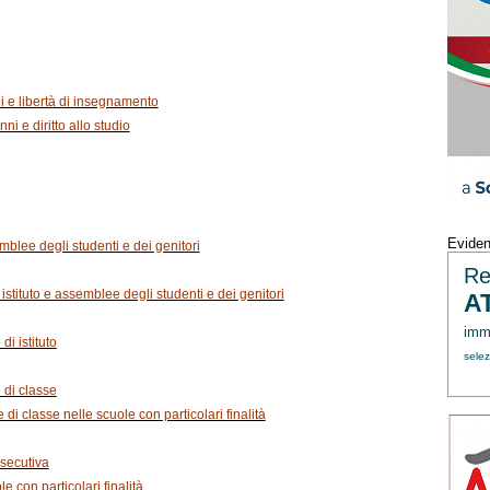
ni e libertà di insegnamento
nni e diritto allo studio
Evide
mblee degli studenti e dei genitori
Re
i istituto e assemblee degli studenti e dei genitori
A
immi
di istituto
sele
e di classe
 di classe nelle scuole con particolari finalità
 esecutiva
ole con particolari finalità