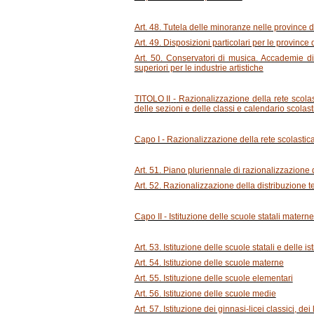
Art. 48. Tutela delle minoranze nelle province di
Art. 49. Disposizioni particolari per le province
Art. 50. Conservatori di musica. Accademie di 
superiori per le industrie artistiche
TITOLO II
-
Razionalizzazione della rete scolast
delle sezioni e delle classi e calendario scolast
Capo I - Razionalizzazione della rete scolastic
Art. 51. Piano pluriennale di razionalizzazione 
Art. 52. Razionalizzazione della distribuzione ter
Capo II - Istituzione delle scuole statali materne,
Art. 53. Istituzione delle scuole statali e delle is
Art. 54. Istituzione delle scuole materne
Art. 55. Istituzione delle scuole elementari
Art. 56. Istituzione delle scuole medie
Art. 57. Istituzione dei ginnasi-licei classici, dei li