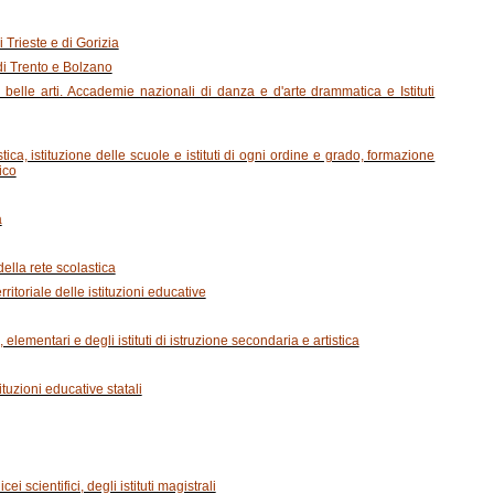
 Trieste e di Gorizia
 di Trento e Bolzano
belle arti. Accademie nazionali di danza e d'arte drammatica e Istituti
ica, istituzione delle scuole e istituti di ogni ordine e grado, formazione
ico
a
della rete scolastica
ritoriale delle istituzioni educative
 elementari e degli istituti di istruzione secondaria e artistica
tituzioni educative statali
cei scientifici, degli istituti magistrali