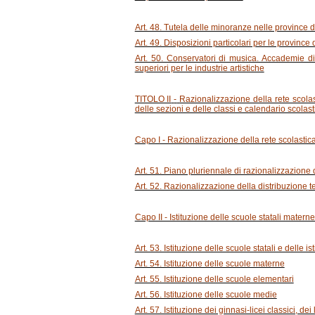
Art. 48. Tutela delle minoranze nelle province di
Art. 49. Disposizioni particolari per le province
Art. 50. Conservatori di musica. Accademie di 
superiori per le industrie artistiche
TITOLO II
-
Razionalizzazione della rete scolast
delle sezioni e delle classi e calendario scolast
Capo I - Razionalizzazione della rete scolastic
Art. 51. Piano pluriennale di razionalizzazione 
Art. 52. Razionalizzazione della distribuzione ter
Capo II - Istituzione delle scuole statali materne,
Art. 53. Istituzione delle scuole statali e delle is
Art. 54. Istituzione delle scuole materne
Art. 55. Istituzione delle scuole elementari
Art. 56. Istituzione delle scuole medie
Art. 57. Istituzione dei ginnasi-licei classici, dei li