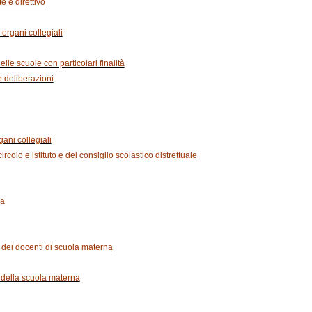
e e direttivo
organi collegiali
lle scuole con particolari finalità
e deliberazioni
ani collegiali
ircolo e istituto e del consiglio scolastico distrettuale
na
o dei docenti di scuola materna
i della scuola materna