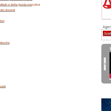
istituto e della giunta ese
cutiva
 dei docenti
tori
Scad
ntesche
tuale