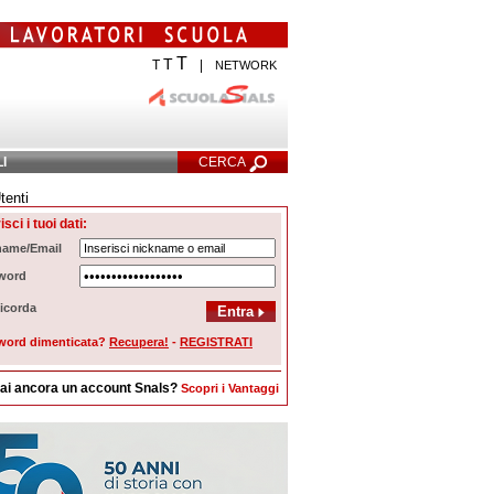
T
T
T
|
NETWORK
LI
CERCA
tenti
Ricerca Avanzata
isci i tuoi dati:
name/Email
word
icorda
word dimenticata?
Recupera!
-
REGISTRATI
ai ancora un account Snals?
Scopri i Vantaggi