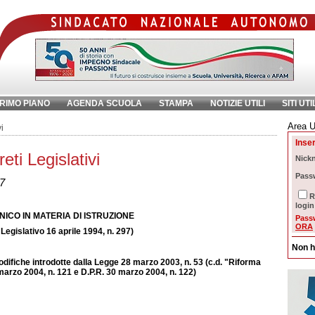
RIMO PIANO
AGENDA SCUOLA
STAMPA
NOTIZIE UTILI
SITI UTI
Area U
ave:
i
Inser
ti Legislativi
Nick
Pass
97
R
login
NICO IN MATERIA DI ISTRUZIONE
Pass
ORA
Legislativo 16 aprile 1994, n. 297)
Non h
difiche introdotte dalla Legge 28 marzo 2003, n. 53 (c.d. "Riforma
 marzo 2004, n. 121 e D.P.R. 30 marzo 2004, n. 122)