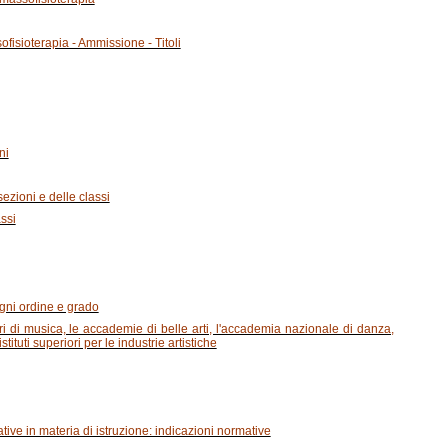
fisioterapia - Ammissione - Titoli
ni
sezioni e delle classi
assi
ogni ordine e grado
ri di musica, le accademie di belle arti, l'accademia nazionale di danza,
ituti superiori per le industrie artistiche
tive in materia di istruzione: indicazioni normative