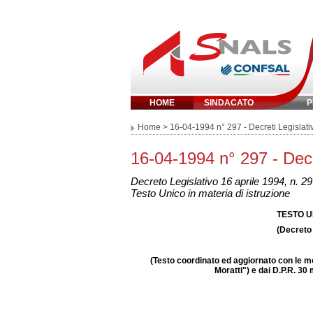
HOME
SINDACATO
P
Inserisci parola chi
Home
> 16-04-1994 n° 297 - Decreti Legislativ
16-04-1994 n° 297 - Decre
Decreto Legislativo 16 aprile 1994, n. 2
Testo Unico in materia di istruzione
TESTO U
(Decreto 
(Testo coordinato ed aggiornato con le mo
Moratti") e dai D.P.R. 30