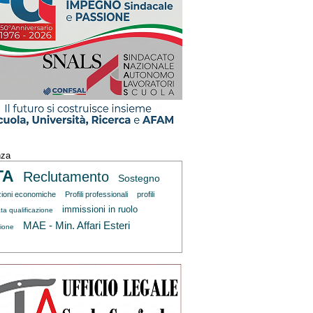
nza
TA
Reclutamento
Sostegno
zioni economiche
Profili professionali
profili
immissioni in ruolo
ta qualificazione
MAE - Min. Affari Esteri
zione