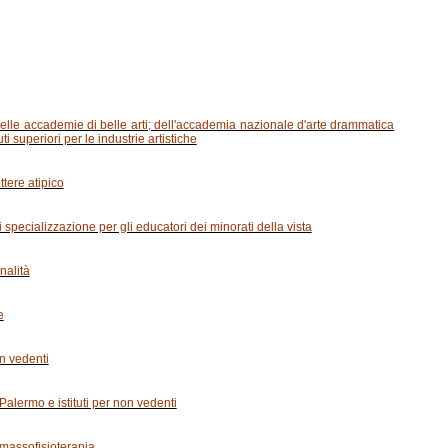
 delle accademie di belle arti; dell'accademia nazionale d'arte drammatica
i superiori per le industrie artistiche
attere atipico
 specializzazione per gli educatori dei minorati della vista
nalità
e
on vedenti
 Palermo e istituti per non vedenti
 massofisioterapia