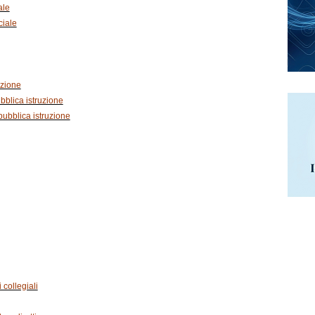
ale
ciale
uzione
bblica istruzione
pubblica istruzione
 collegiali