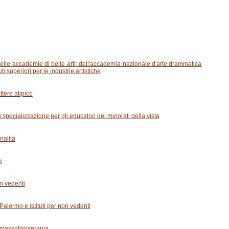
 delle accademie di belle arti; dell'accademia nazionale d'arte drammatica
i superiori per le industrie artistiche
attere atipico
 specializzazione per gli educatori dei minorati della vista
nalità
e
on vedenti
 Palermo e istituti per non vedenti
 massofisioterapia