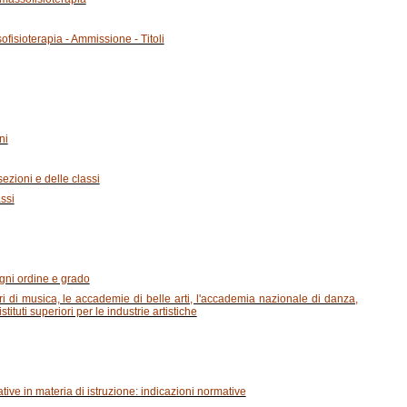
fisioterapia - Ammissione - Titoli
ni
sezioni e delle classi
assi
ogni ordine e grado
ri di musica, le accademie di belle arti, l'accademia nazionale di danza,
ituti superiori per le industrie artistiche
tive in materia di istruzione: indicazioni normative