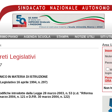
RIMO PIANO
AGENDA SCUOLA
STAMPA
NOTIZIE UTILI
SITI UTI
Area U
ave:
i
Inser
ti Legislativi
Nick
Pass
97
R
login
NICO IN MATERIA DI ISTRUZIONE
Pass
ORA
Legislativo 16 aprile 1994, n. 297)
Non h
difiche introdotte dalla Legge 28 marzo 2003, n. 53 (c.d. "Riforma
 marzo 2004, n. 121 e D.P.R. 30 marzo 2004, n. 122)