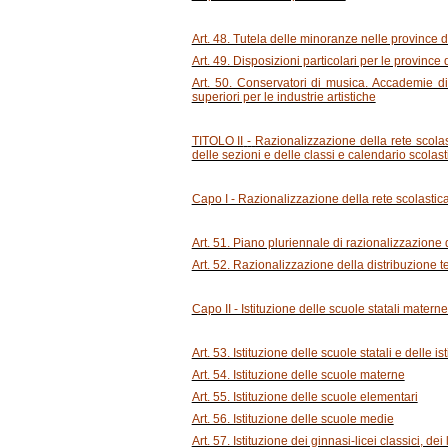
Art. 48. Tutela delle minoranze nelle province di
Art. 49. Disposizioni particolari per le province
Art. 50. Conservatori di musica. Accademie di 
superiori per le industrie artistiche
TITOLO II
-
Razionalizzazione della rete scolast
delle sezioni e delle classi e calendario scolast
Capo I - Razionalizzazione della rete scolastic
Art. 51. Piano pluriennale di razionalizzazione 
Art. 52. Razionalizzazione della distribuzione ter
Capo II - Istituzione delle scuole statali materne,
Art. 53. Istituzione delle scuole statali e delle is
Art. 54. Istituzione delle scuole materne
Art. 55. Istituzione delle scuole elementari
Art. 56. Istituzione delle scuole medie
Art. 57. Istituzione dei ginnasi-licei classici, dei li