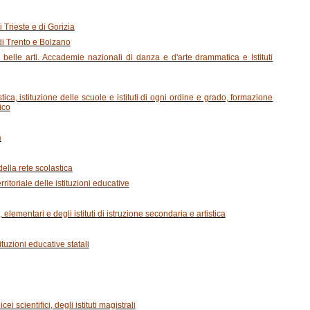
 Trieste e di Gorizia
 di Trento e Bolzano
belle arti. Accademie nazionali di danza e d'arte drammatica e Istituti
ica, istituzione delle scuole e istituti di ogni ordine e grado, formazione
ico
a
della rete scolastica
ritoriale delle istituzioni educative
 elementari e degli istituti di istruzione secondaria e artistica
tituzioni educative statali
cei scientifici, degli istituti magistrali