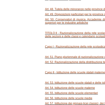
Art. 48. Tutela delle minoranze nelle province di
Art. 49. Disposizioni particolari per le province
Art. 50. Conservatori di musica. Accademie di 
superiori per le industrie artistiche
TITOLO II
-
Razionalizzazione della rete scolast
delle sezioni e delle classi e calendario scolast
Capo I - Razionalizzazione della rete scolastic
Art. 51. Piano pluriennale di razionalizzazione 
Art. 52. Razionalizzazione della distribuzione ter
Capo II - Istituzione delle scuole statali materne,
Art. 53. Istituzione delle scuole statali e delle is
Art. 54. Istituzione delle scuole materne
Art. 55. Istituzione delle scuole elementari
Art. 56. Istituzione delle scuole medie
Art. 57. Istituzione dei ginnasi-licei classici, dei li