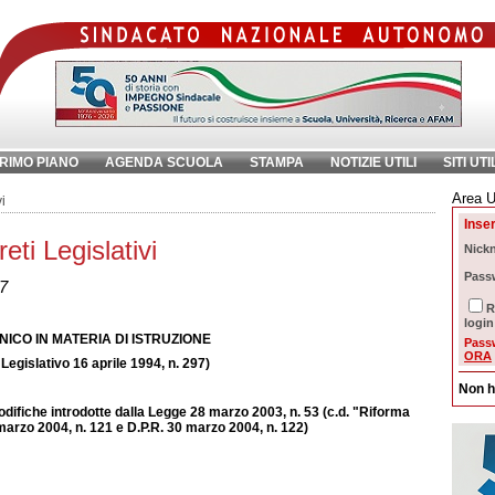
RIMO PIANO
AGENDA SCUOLA
STAMPA
NOTIZIE UTILI
SITI UTI
Area U
ave:
i
Inser
ti Legislativi
Nick
Pass
97
R
login
NICO IN MATERIA DI ISTRUZIONE
Pass
ORA
Legislativo 16 aprile 1994, n. 297)
Non h
difiche introdotte dalla Legge 28 marzo 2003, n. 53 (c.d. "Riforma
 marzo 2004, n. 121 e D.P.R. 30 marzo 2004, n. 122)