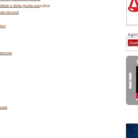
istituto e della giunta ese
cutiva
 dei docenti
tori
Scad
ntesche
tuale