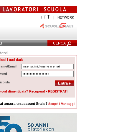
T
T
T
|
NETWORK
LI
CERCA
tenti
Ricerca Avanzata
isci i tuoi dati:
name/Email
word
icorda
word dimenticata?
Recupera!
-
REGISTRATI
ai ancora un account Snals?
Scopri i Vantaggi