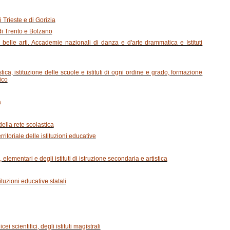
 Trieste e di Gorizia
 di Trento e Bolzano
belle arti. Accademie nazionali di danza e d'arte drammatica e Istituti
ica, istituzione delle scuole e istituti di ogni ordine e grado, formazione
ico
a
della rete scolastica
ritoriale delle istituzioni educative
 elementari e degli istituti di istruzione secondaria e artistica
tituzioni educative statali
cei scientifici, degli istituti magistrali