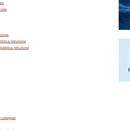
ale
ciale
uzione
bblica istruzione
pubblica istruzione
 collegiali