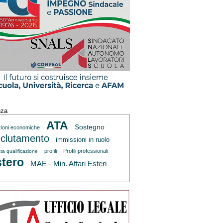
nza
ATA
Sostegno
zioni economiche
clutamento
immissioni in ruolo
profili
Profili professionali
ta qualificazione
tero
MAE - Min. Affari Esteri