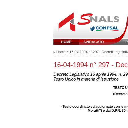
HOME
SINDACATO
P
Inserisci parola chi
Home
> 16-04-1994 n° 297 - Decreti Legislativ
16-04-1994 n° 297 - Decre
Decreto Legislativo 16 aprile 1994, n. 2
Testo Unico in materia di istruzione
TESTO U
(Decreto 
(Testo coordinato ed aggiornato con le mo
Moratti") e dai D.P.R. 30