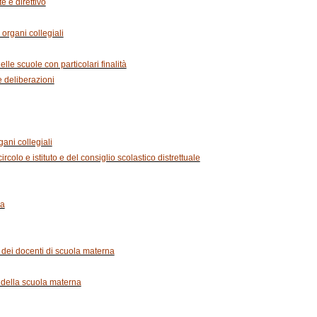
e e direttivo
organi collegiali
lle scuole con particolari finalità
e deliberazioni
ani collegiali
ircolo e istituto e del consiglio scolastico distrettuale
na
o dei docenti di scuola materna
i della scuola materna