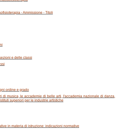
fisioterapia - Ammissione - Titoli
ni
sezioni e delle classi
assi
ogni ordine e grado
ri di musica, le accademie di belle arti, l'accademia nazionale di danza,
ituti superiori per le industrie artistiche
tive in materia di istruzione: indicazioni normative