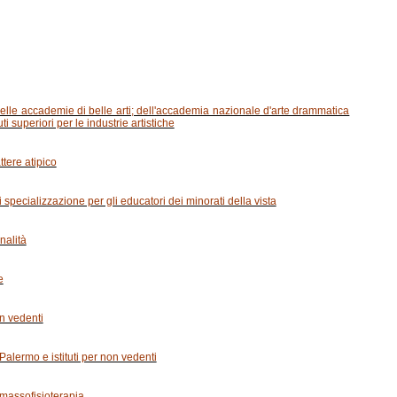
 delle accademie di belle arti; dell'accademia nazionale d'arte drammatica
i superiori per le industrie artistiche
attere atipico
 specializzazione per gli educatori dei minorati della vista
nalità
e
on vedenti
 Palermo e istituti per non vedenti
 massofisioterapia