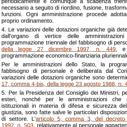
periodicamente e comunque a scadenza trienna
necessario a seguito di riordino, fusione, trasform
funzioni. Ogni amministrazione procede adottan
proprio ordinamento.
4. Le variazioni delle dotazioni organiche già d
dall'organo di vertice delle amministrazio
programmazione triennale del fabbisogno di person
della legge 27 dicembre 1997, n. 449
, e
programmazione economico-finanziaria pluriennal
Per le amministrazioni dello Stato, la progr
fabbisogno di personale è deliberata dal Cons
variazioni delle dotazioni organiche sono determin
17, comma 4-bis, della legge 23 agosto 1988, n. 
5. Per la Presidenza del Consiglio dei Ministri, per
esteri, nonché per le amministrazioni che 
istituzionali in materia di difesa e sicurezza del
giustizia, sono fatte salve le particolari disposizio
di settore. L'
articolo 5, comma 3, del decreto 
1992, n. 503
, relativamente al personale appartene