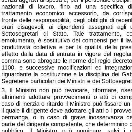
nazionali di lavoro, fino ad una specifica dis
trattamento economico accessorio, da corris
fronte delle responsabilità, degli obblighi di reperib
orari disagevoli, ai dipendenti assegnati agli u
Sottosegretari di Stato. Tale trattamento, c
emolumento, è sostitutivo dei compensi per il lav
produttività collettiva e per la qualità della pre
effetto dalla data di entrata in vigore del regol
comma sono abrogate le norme del regio decreto-
1100, e successive modificazioni ed integrazio
riguardante la costituzione e la disciplina dei Gabi
Segreterie particolari dei Ministri e dei Sottosegret
3. Il Ministro non può revocare, riformare, ri
altrimenti adottare provvedimenti o atti di comp
caso di inerzia o ritardo il Ministro può fissare u
il quale il dirigente deve adottare gli atti o i provv
permanga, o in caso di grave inosservanza dell
parte del dirigente competente, che determinino pr
pubblico, il Ministro può nominare, salvi i 