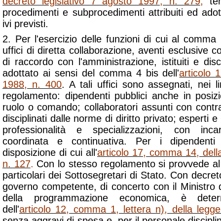
decreto legislativo 7 agosto 1997, n. 279
,
ten
procedimenti e subprocedimenti attribuiti ed adott
ivi previsti.
2. Per l'esercizio delle funzioni di cui al comma 1
uffici di diretta collaborazione, aventi esclusive
di raccordo con l'amministrazione, istituiti e dis
adottato ai sensi del comma 4 bis dell'
articolo 
1988, n. 400
. A tali uffici sono assegnati, nei li
regolamento: dipendenti pubblici anche in posizi
ruolo o comando; collaboratori assunti con contr
disciplinati dalle norme di diritto privato; esperti e
professionalità e specializzazioni, con inca
coordinata e continuativa. Per i dipendenti 
disposizione di cui all'
articolo 17, comma 14, del
n. 127
.
Con lo stesso regolamento si provvede al r
particolari dei Sottosegretari di Stato. Con decreto
governo competente, di concerto con il Ministro d
della programmazione economica, è determ
dell'
articolo 12, comma 1, lettera n), della leg
senza aggravi di spesa e, per il personale disciplina