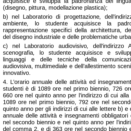
acquisisce e sviluppa la padronanza dei linguag
(disegno, pittura, modellazione plastica);
b) nel Laboratorio di progettazione
,
dell’indir
ambiente
,
lo studente acquisisce la pad
rappresentazione specifici della architettura, d
del disegno industriale e delle problematiche urba
c) nel Laboratorio audiovisivo
,
dell’indirizzo
scenografia
,
lo studente acquisisce e svilu
linguaggi e delle tecniche della comunicazi
audiovisiva, multimediale e dell’allestimento sceni
innovativo.
4. L’orario annuale delle attività ed insegnamenti 
studenti è di 1089 ore nel primo biennio, 726 o
660 ore nel quinto anno per l’indirizzo di cui all
1089 ore nel primo biennio, 792 ore nel second
quinto anno per gli indirizzi di cui alle lettere b) 
annuale delle attività e insegnamenti obbligatori 
nel secondo biennio e nel quinto anno per l’indiriz
del comma 2, e di 363 ore nel secondo biennio e