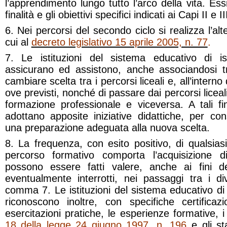
l’apprendimento lungo tutto l’arco della vita. Ess
finalità e gli obiettivi specifici indicati ai Capi II e II
6. Nei percorsi del secondo ciclo si realizza l’al
cui al
decreto legislativo 15 aprile 2005, n. 77
.
7. Le istituzioni del sistema educativo di i
assicurano ed assistono, anche associandosi tra
cambiare scelta tra i percorsi liceali e, all’interno d
ove previsti, nonché di passare dai percorsi liceali 
formazione professionale e viceversa. A tali fini
adottano apposite iniziative didattiche, per cons
una preparazione adeguata alla nuova scelta.
8. La frequenza, con esito positivo, di qualsias
percorso formativo comporta l’acquisizione di 
possono essere fatti valere, anche ai fini de
eventualmente interrotti, nei passaggi tra i di
comma 7. Le istituzioni del sistema educativo di
riconoscono inoltre, con specifiche certifica
esercitazioni pratiche, le esperienze formative, i ti
18 della legge 24 giugno 1997, n. 196
e gli sta