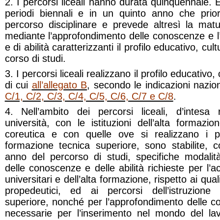
2. I percorsi liceali hanno durata quinquennale. 
periodi biennali e in un quinto anno che prior
percorso disciplinare e prevede altresì la ma
mediante l’approfondimento delle conoscenze e l’
e di abilità caratterizzanti il profilo educativo, cu
corso di studi.
3. I percorsi liceali realizzano il profilo educativo
di cui
all’allegato B
, secondo le indicazioni nazion
C/1, C/2, C/3, C/4, C/5, C/6, C/7 e C/8
.
4. Nell’ambito dei percorsi liceali, d’intesa
università, con le istituzioni dell’alta formazio
coreutica e con quelle ove si realizzano i pe
formazione tecnica superiore, sono stabilite, co
anno del percorso di studi, specifiche modalit
delle conoscenze e delle abilità richieste per l’a
universitari e dell’alta formazione, rispetto ai qual
propedeutici, ed ai percorsi dell’istruzion
superiore, nonché per l’approfondimento delle co
necessarie per l’inserimento nel mondo del la