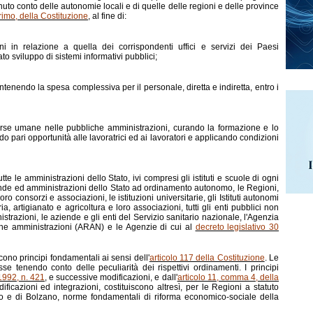
to conto delle autonomie locali e di quelle delle regioni e delle province
rimo, della Costituzione
, al fine di:
oni in relazione a quella dei corrispondenti uffici e servizi dei Paesi
o sviluppo di sistemi informativi pubblici;
ontenendo la spesa complessiva per il personale, diretta e indiretta, entro i
isorse umane nelle pubbliche amministrazioni, curando la formazione e lo
 pari opportunità alle lavoratrici ed ai lavoratori e applicando condizioni
te le amministrazioni dello Stato, ivi compresi gli istituti e scuole di ogni
ziende ed amministrazioni dello Stato ad ordinamento autonomo, le Regioni,
 consorzi e associazioni, le istituzioni universitarie, gli Istituti autonomi
 artigianato e agricoltura e loro associazioni, tutti gli enti pubblici non
istrazioni, le aziende e gli enti del Servizio sanitario nazionale, l'Agenzia
che amministrazioni (ARAN) e le Agenzie di cui al
decreto legislativo 30
cono principi fondamentali ai sensi dell'
articolo 117 della Costituzione
. Le
e tenendo conto delle peculiarità dei rispettivi ordinamenti. I principi
 1992, n. 421
, e successive modificazioni, e dall'
articolo 11, comma 4, della
ficazioni ed integrazioni, costituiscono altresì, per le Regioni a statuto
o e di Bolzano, norme fondamentali di riforma economico-sociale della