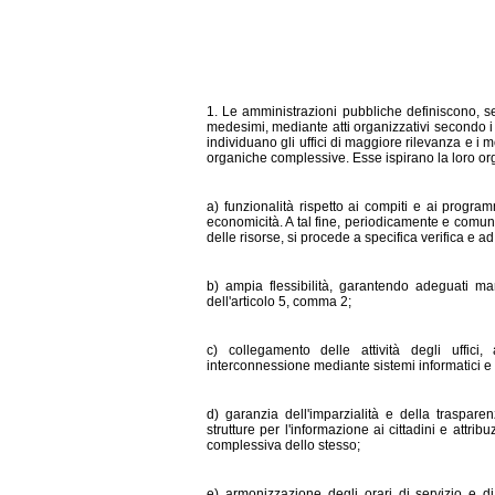
1. Le amministrazioni pubbliche definiscono, se
medesimi, mediante atti organizzativi secondo i r
individuano gli uffici di maggiore rilevanza e i 
organiche complessive. Esse ispirano la loro org
a) funzionalità rispetto ai compiti e ai programm
economicità. A tal fine, periodicamente e comun
delle risorse, si procede a specifica verifica e a
b) ampia flessibilità, garantendo adeguati ma
dell'articolo 5, comma 2;
c) collegamento delle attività degli uffi
interconnessione mediante sistemi informatici e st
d) garanzia dell'imparzialità e della trasparen
strutture per l'informazione ai cittadini e attri
complessiva dello stesso;
e) armonizzazione degli orari di servizio e di