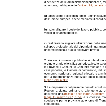
dipendenze delle amministrazioni pubbliche, tenu
autonome, nel rispetto dell'
articolo 97, comma p
a) accrescere l'efficienza delle amministrazi
dell'Unione europea, anche mediante il coordinat
b) razionalizzare il costo del lavoro pubblico, c
vincoli di finanza pubblica;
c) realizzare la migliore utilizzazione delle r
sviluppo professionale dei dipendenti, garantendo
uniformi rispetto a quello del lavoro privato.
2. Per amministrazioni pubbliche si intendono tut
ordine e grado e le istituzioni educative, le a
le Province, i Comuni, le Comunità montane, e loro
case popolari, le Camere di commercio, industria,
economici nazionali, regionali e locali, le ammin
per la rappresentanza negoziale delle pubbli
luglio 1999, n. 300
.
3. Le disposizioni del presente decreto costituis
Regioni a statuto ordinario si attengono ad ess
desumibili dall'
articolo 2 della legge 23 ottobre
legge 15 marzo 1997, n. 59
, e successive modi
speciale e per le provincie autonome di Trent
Repubblica.