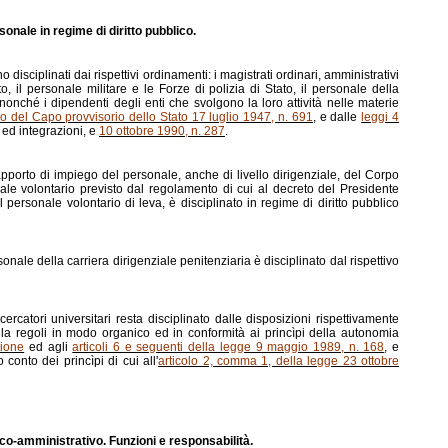
rsonale in regime di diritto pubblico.
 disciplinati dai rispettivi ordinamenti: i magistrati ordinari, amministrativi
to, il personale militare e le Forze di polizia di Stato, il personale della
 nonché i dipendenti degli enti che svolgono la loro attività nelle materie
ivo del Capo provvisorio dello Stato 17 luglio 1947, n. 691
, e dalle
leggi 4
 ed integrazioni, e
10 ottobre 1990, n. 287
.
rapporto di impiego del personale, anche di livello dirigenziale, del Corpo
onale volontario previsto dal regolamento di cui al decreto del Presidente
personale volontario di leva, è disciplinato in regime di diritto pubblico
rsonale della carriera dirigenziale penitenziaria è disciplinato dal rispettivo
cercatori universitari resta disciplinato dalle disposizioni rispettivamente
he la regoli in modo organico ed in conformità ai princìpi della autonomia
zione
ed agli
articoli 6 e seguenti della legge 9 maggio 1989, n. 168
, e
conto dei princìpi di cui all'
articolo 2, comma 1, della legge 23 ottobre
itico-amministrativo. Funzioni e responsabilità.