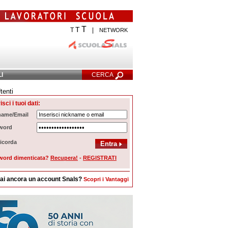
T
T
T
|
NETWORK
LI
CERCA
tenti
cerca Avanzata
isci i tuoi dati:
name/Email
word
icorda
word dimenticata?
Recupera!
-
REGISTRATI
ai ancora un account Snals?
Scopri i Vantaggi