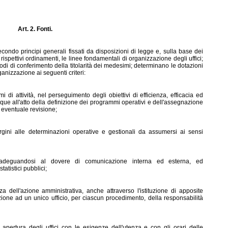
Art. 2. Fonti.
condo principi generali fissati da disposizioni di legge e, sulla base dei
ispettivi ordinamenti, le linee fondamentali di organizzazione degli uffici;
modi di conferimento della titolarità dei medesimi; determinano le dotazioni
anizzazione ai seguenti criteri:
i di attività, nel perseguimento degli obiettivi di efficienza, efficacia ed
que all'atto della definizione dei programmi operativi e dell'assegnazione
d eventuale revisione;
rgini alle determinazioni operative e gestionali da assumersi ai sensi
ci, adeguandosi al dovere di comunicazione interna ed esterna, ed
atistici pubblici;
za dell'azione amministrativa, anche attraverso l'istituzione di apposite
buzione ad un unico ufficio, per ciascun procedimento, della responsabilità
 apertura degli uffici con le esigenze dell'utenza e con gli orari delle