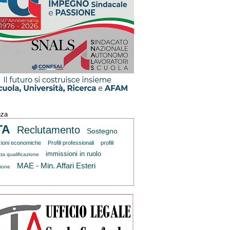
nza
TA
Reclutamento
Sostegno
zioni economiche
Profili professionali
profili
immissioni in ruolo
ta qualificazione
MAE - Min. Affari Esteri
zione