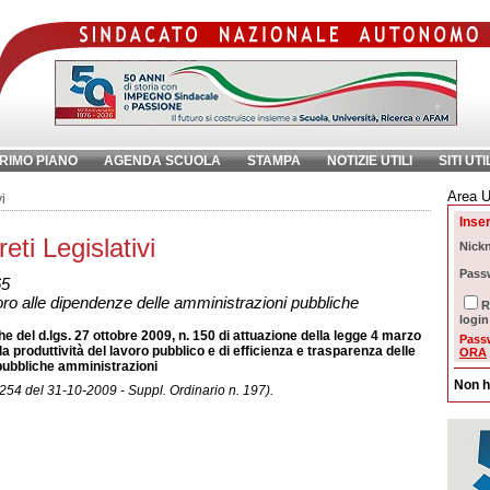
RIMO PIANO
AGENDA SCUOLA
STAMPA
NOTIZIE UTILI
SITI UTI
Area U
chiave:
Ri
i
Inser
ti Legislativi
Nick
Pass
65
oro alle dipendenze delle amministrazioni pubbliche
R
login
e del d.lgs. 27 ottobre 2009, n. 150 di attuazione della legge 4 marzo
Pass
la produttività del lavoro pubblico e di efficienza e trasparenza delle
ORA
pubbliche amministrazioni
Non h
 254 del 31-10-2009 - Suppl. Ordinario n. 197).