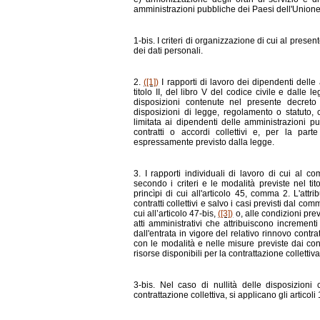
amministrazioni pubbliche dei Paesi dell'Union
1-bis. I criteri di organizzazione di cui al presen
dei dati personali.
2.
([1])
I rapporti di lavoro dei dipendenti delle
titolo II, del libro V del codice civile e dalle 
disposizioni contenute nel presente decreto
disposizioni di legge, regolamento o statuto, c
limitata ai dipendenti delle amministrazioni 
contratti o accordi collettivi e, per la par
espressamente previsto dalla legge.
3. I rapporti individuali di lavoro di cui al co
secondo i criteri e le modalità previste nel tit
princìpi di cui all'articolo 45, comma 2. L'at
contratti collettivi e salvo i casi previsti dal com
cui all’articolo 47-bis,
([3])
o, alle condizioni prev
atti amministrativi che attribuiscono incrementi 
dall'entrata in vigore del relativo rinnovo contr
con le modalità e nelle misure previste dai con
risorse disponibili per la contrattazione collettiva
3-bis. Nel caso di nullità delle disposizioni c
contrattazione collettiva, si applicano gli artic