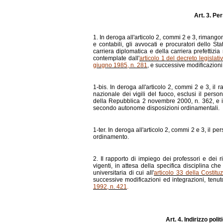
Art. 3. Pe
1. In deroga all'articolo 2, commi 2 e 3, rimangono
e contabili, gli avvocati e procuratori dello Sta
carriera diplomatica e della carriera prefettizia
contemplate dall'
articolo 1 del decreto legislat
giugno 1985, n. 281
, e successive modificazioni
1-bis. In deroga all'articolo 2, commi 2 e 3, il 
nazionale dei vigili del fuoco, esclusi il pers
della Repubblica 2 novembre 2000, n. 362, e il 
secondo autonome disposizioni ordinamentali.
1-ter. In deroga all'articolo 2, commi 2 e 3, il pe
ordinamento.
2. Il rapporto di impiego dei professori e dei ri
vigenti, in attesa della specifica disciplina c
universitaria di cui all'
articolo 33 della Costitu
successive modificazioni ed integrazioni, tenuto 
1992, n. 421
.
Art. 4. Indirizzo pol