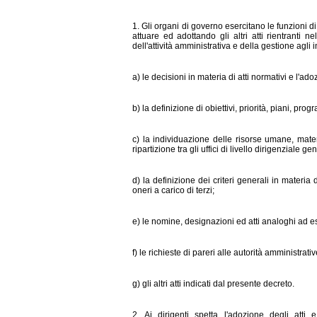
1. Gli organi di governo esercitano le funzioni di
attuare ed adottando gli altri atti rientranti ne
dell'attività amministrativa e della gestione agli i
a) le decisioni in materia di atti normativi e l'adoz
b) la definizione di obiettivi, priorità, piani, pr
c) la individuazione delle risorse umane, mater
ripartizione tra gli uffici di livello dirigenziale ge
d) la definizione dei criteri generali in materia 
oneri a carico di terzi;
e) le nomine, designazioni ed atti analoghi ad ess
f) le richieste di pareri alle autorità amministrat
g) gli altri atti indicati dal presente decreto.
2. Ai dirigenti spetta l'adozione degli atti 