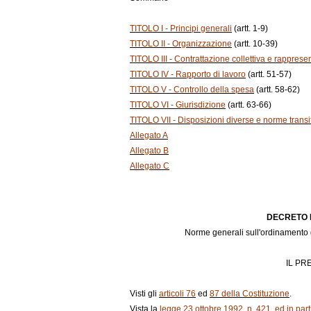
TITOLO I - Principi generali
(artt. 1-9)
TITOLO II - Organizzazione
(artt. 10-39)
TITOLO III - Contrattazione collettiva e rapprese
TITOLO IV - Rapporto di lavoro
(artt. 51-57)
TITOLO V - Controllo della spesa
(artt. 58-62)
TITOLO VI - Giurisdizione
(artt. 63-66)
TITOLO VII - Disposizioni diverse e norme transito
Allegato A
Allegato B
Allegato C
DECRETO L
Norme generali sull'ordinamento 
IL PR
Visti gli
articoli 76
ed
87 della Costituzione
.
Vista la
legge 23 ottobre 1992, n. 421, ed in parti