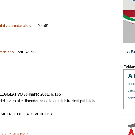
ntatività sindacale
(artt. 40-50)
rie finali
(artt. 67-73)
Evide
A
posi
eleva
EGISLATIVO 30 marzo 2001, n. 165
sele
del lavoro alle dipendenze delle amministrazioni pubbliche
ESIDENTE DELLA REPUBBLICA
colare l'articolo 2
;