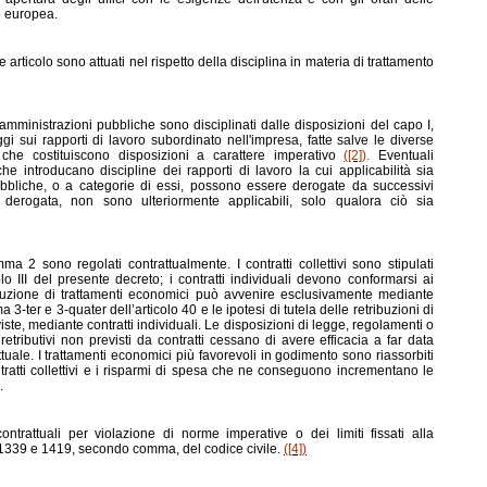
e europea.
te articolo sono attuati nel rispetto della disciplina in materia di trattamento
 amministrazioni pubbliche sono disciplinati dalle disposizioni del capo I,
leggi sui rapporti di lavoro subordinato nell'impresa, fatte salve le diverse
 che costituiscono disposizioni a carattere imperativo
([2])
.
Eventuali
he introducano discipline dei rapporti di lavoro la cui applicabilità sia
pubbliche, o a categorie di essi, possono essere derogate da successivi
te derogata, non sono ulteriormente applicabili, solo qualora ciò sia
mma 2 sono regolati contrattualmente. I contratti collettivi sono stipulati
olo III del presente decreto; i contratti individuali devono conformarsi ai
tribuzione di trattamenti economici può avvenire esclusivamente mediante
ma 3-ter e 3-quater dell’articolo 40 e le ipotesi di tutela delle retribuzioni di
iste, mediante contratti individuali. Le disposizioni di legge, regolamenti o
retributivi non previsti da contratti cessano di avere efficacia a far data
attuale. I trattamenti economici più favorevoli in godimento sono riassorbiti
tratti collettivi e i risparmi di spesa che ne conseguono incrementano le
.
ontrattuali per violazione di norme imperative o dei limiti fissati alla
oli 1339 e 1419, secondo comma, del codice civile.
([4])