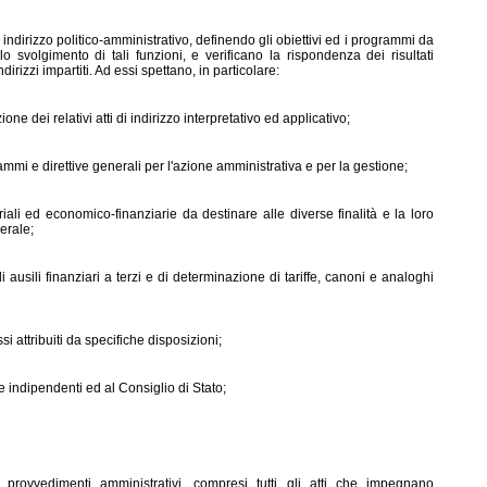
 indirizzo politico-amministrativo, definendo gli obiettivi ed i programmi da
llo svolgimento di tali funzioni, e verificano la rispondenza dei risultati
ndirizzi impartiti. Ad essi spettano, in particolare:
ione dei relativi atti di indirizzo interpretativo ed applicativo;
ogrammi e direttive generali per l'azione amministrativa e per la gestione;
iali ed economico-finanziarie da destinare alle diverse finalità e la loro
nerale;
di ausili finanziari a terzi e di determinazione di tariffe, canoni e analoghi
i attribuiti da specifiche disposizioni;
ive indipendenti ed al Consiglio di Stato;
e provvedimenti amministrativi, compresi tutti gli atti che impegnano