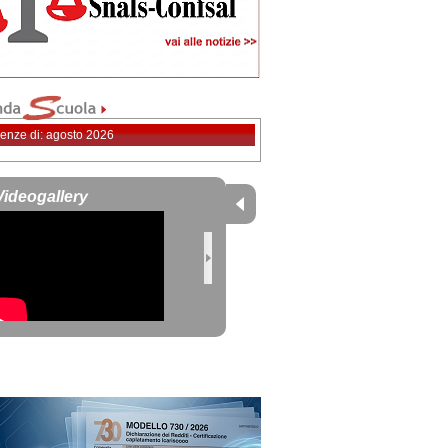
enze di: agosto 2026
Videogallery