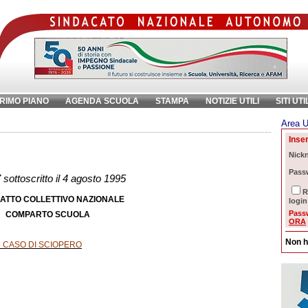
RIMO PIANO
AGENDA SCUOLA
STAMPA
NOTIZIE UTILI
SITI UTI
Area U
chiave:
Ri
Inser
i
Nick
Pass
ottoscritto il 4 agosto 1995
R
ATTO COLLETTIVO NAZIONALE
login
Pass
COMPARTO SCUOLA
ORA
Non h
N CASO DI SCIOPERO