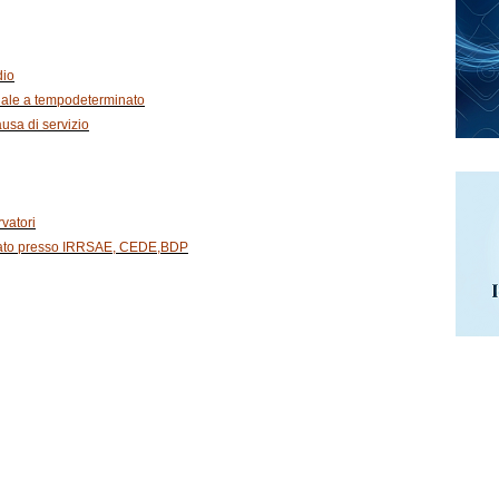
dio
onale a tempodeterminato
ausa di servizio
vatori
ndato presso IRRSAE, CEDE,BDP