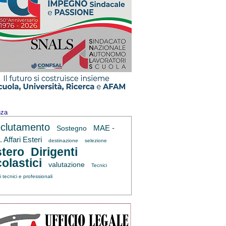
nza
clutamento
MAE -
Sostegno
 Affari Esteri
destinazione
selezione
tero
Dirigenti
olastici
valutazione
Tecnici
ti tecnici e professionali