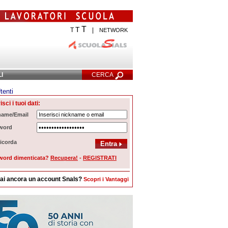
T
T
T
|
NETWORK
LI
CERCA
tenti
cerca Avanzata
isci i tuoi dati:
name/Email
word
icorda
word dimenticata?
Recupera!
-
REGISTRATI
ai ancora un account Snals?
Scopri i Vantaggi