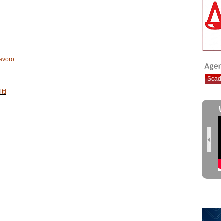
lavoro
Scad
tti