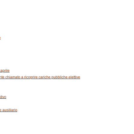
o
 aprile
te chiamato a ricoprire cariche pubbliche elettive
tivo
 ausiliario