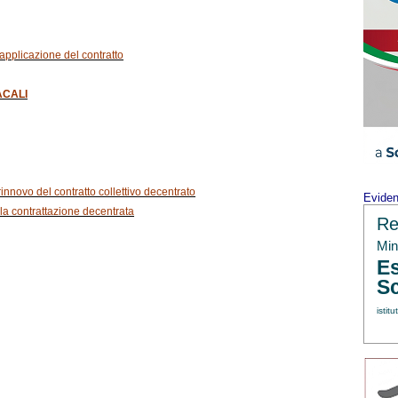
 applicazione del contratto
ACALI
rinnovo del contratto collettivo decentrato
Evide
della contrattazione decentrata
Re
Min.
Es
Sc
istitu