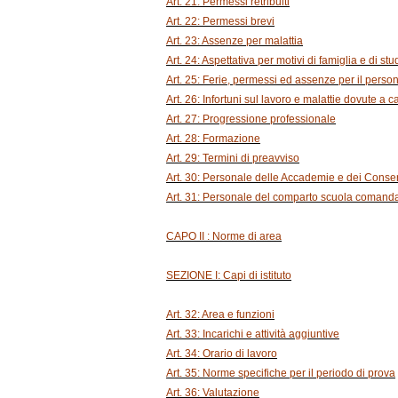
Art. 21: Permessi retribuiti
Art. 22: Permessi brevi
Art. 23: Assenze per malattia
Art. 24: Aspettativa per motivi di famiglia e di stu
Art. 25: Ferie, permessi ed assenze per il pers
Art. 26: Infortuni sul lavoro e malattie dovute a c
Art. 27: Progressione professionale
Art. 28: Formazione
Art. 29: Termini di preavviso
Art. 30: Personale delle Accademie e dei Conser
Art. 31: Personale del comparto scuola coma
CAPO II : Norme di area
SEZIONE I: Capi di istituto
Art. 32: Area e funzioni
Art. 33: Incarichi e attività aggiuntive
Art. 34: Orario di lavoro
Art. 35: Norme specifiche per il periodo di prova
Art. 36: Valutazione