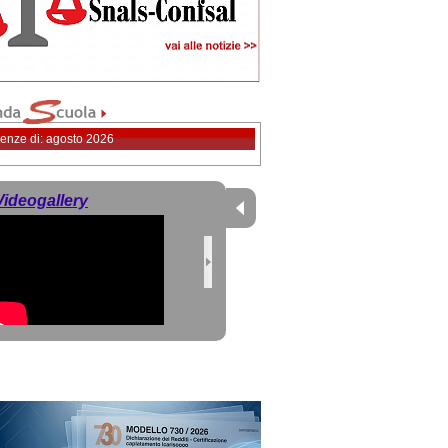
enze di: agosto 2026
Videogallery