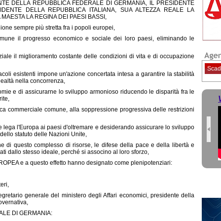
ENTE DELLA REPUBBLICA FEDERALE DI GERMANIA, IL PRESIDENTE
IDENTE DELLA REPUBBLICA ITALIANA, SUA ALTEZZA REALE LA
ESTA LA REGINA DEI PAESI BASSI,
e sempre più stretta fra i popoli europei,
mune il progresso economico e sociale dei loro paesi, eliminando le
le il miglioramento costante delle condizioni di vita e di occupazione
Scad
i esistenti impone un'azione concertata intesa a garantire la stabilità
 lealtà nella concorrenza,
omie e di assicurarne lo sviluppo armonioso riducendo le disparità fra le
ite,
ica commerciale comune, alla soppressione progressiva delle restrizioni
lega l'Europa ai paesi d'oltremare e desiderando assicurare lo sviluppo
dello statuto delle Nazioni Unite,
e di questo complesso di risorse, le difese della pace e della libertà e
ti dallo stesso ideale, perché si associno al loro sforzo,
A e a questo effetto hanno designato come plenipotenziari:
eri,
tario generale del ministero degli Affari economici, presidente della
overnativa,
ALE DI GERMANIA: