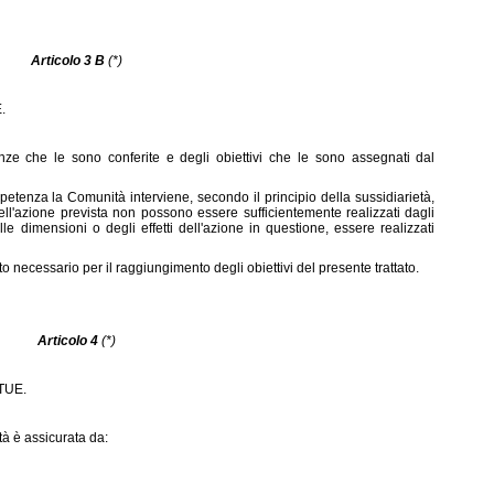
Articolo 3 B
(*)
.
ze che le sono conferite e degli obiettivi che le sono assegnati dal
etenza la Comunità interviene, secondo il principio della sussidiarietà,
 dell'azione prevista non possono essere sufficientemente realizzati dagli
 dimensioni o degli effetti dell'azione in questione, essere realizzati
o necessario per il raggiungimento degli obiettivi del presente trattato.
Articolo 4
(*)
 TUE.
tà è assicurata da: