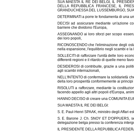
SUA MAESTA IL RE DEI BELGI, IL PRESID
DELLA REPUBBLICA FRANCESE, IL PRES
GRANDUCHESSA DEL LUSSEMBURGO, SUA MA
DETERMINATI a porre le fondamenta di una union
DECISI ad assicurare mediante un'azione co
barriere che dividono l'Europa,
ASSEGNANDO ai loro sforzi per scopo essenzia
dei loro popoli,
RICONOSCENDO che l'eliminazione degli ostacol
nella espansione, l'equilibrio negli scambi e la
SOLLECITI di rafforzare l'unità delle loro econ
differenti regioni e il ritardo di quelle meno favor
DESIDEROSI di contribuite, grazie a una polit
agli scambi internazionali,
NELL'INTENTO di confermare la solidarietà che 
della loro prosperità conformemente ai principi 
RISOLUTI a rafforzare, mediante la costituzion
facendo appello agli altri popoli d'Europa, anima
HANNO DECISO di creare una COMUNITA EUROPE
SUA MAESTA IL RE DEI BELGI:
S. E. Paul-Henri SPAAK, ministro degli Affari est
S. E. Barone J. Ch. SNOY ET D'OPPUERS, segre
delegazione belga presso la conferenza interg
IL PRESIDENTE DELLA REPUBBLICA FEDER