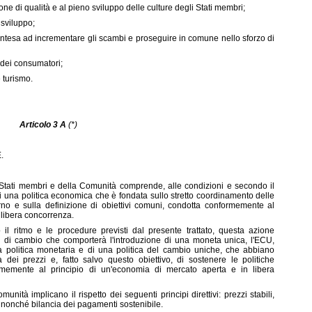
ne di qualità e al pieno sviluppo delle culture degli Stati membri;
 sviluppo;
, intesa ad incrementare gli scambi e proseguire in comune nello sforzo di
 dei consumatori;
 turismo.
Articolo 3 A
(*)
.
egli Stati membri e della Comunità comprende, alle condizioni e secondo il
 di una politica economica che è fondata sullo stretto coordinamento delle
erno e sulla definizione di obiettivi comuni, condotta conformemente al
 libera concorrenza.
 il ritmo e le procedure previsti dal presente trattato, questa azione
si di cambio che comporterà l'introduzione di una moneta unica, l'ECU,
 politica monetaria e di una politica del cambio uniche, che abbiano
tà dei prezzi e, fatto salvo questo obiettivo, di sostenere le politiche
memente al principio di un'economia di mercato aperta e in libera
nità implicano il rispetto dei seguenti principi direttivi: prezzi stabili,
nonché bilancia dei pagamenti sostenibile.