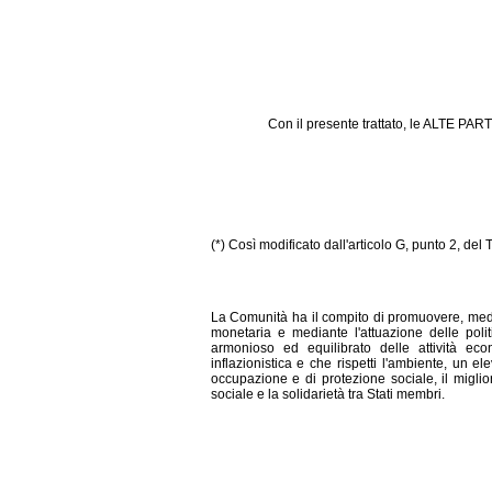
Con il presente trattato, le ALTE P
(*) Così modificato dall'articolo G, punto 2, del
La Comunità ha il compito di promuovere, med
monetaria e mediante l'attuazione delle poli
armonioso ed equilibrato delle attività ec
inflazionistica e che rispetti l'ambiente, un e
occupazione e di protezione sociale, il migli
sociale e la solidarietà tra Stati membri.