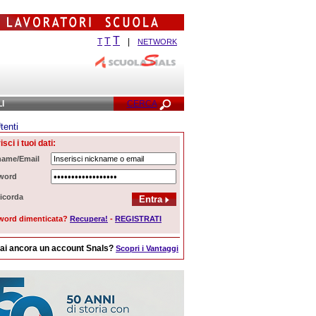
T
T
T
|
NETWORK
LI
CERCA
tenti
Ricerca Avanzata
isci i tuoi dati:
name/Email
word
icorda
word dimenticata?
Recupera!
-
REGISTRATI
ai ancora un account Snals?
Scopri i Vantaggi