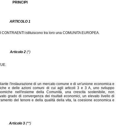
PRINCIPI
ARTICOLO 1
ARTI CONTRAENTI istituiscono tra loro una COMUNITA EUROPEA.
Articolo 2
(*)
 TUE.
iante l'instaurazione di un mercato comune e di un'unione economica e
tiche e delle azioni comuni di cui agli articoli 3 e 3 A, uno sviluppo
onomiche nell'insieme della Comunità, una crescita sostenibile, non
levato grado di convergenza dei risultati economici, un elevato livello di
oramento del tenore e della qualità della vita, la coesione economica e
Articolo 3
(**)