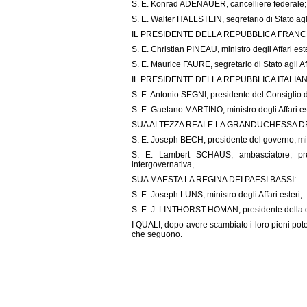
S. E. Konrad ADENAUER, cancelliere federale;
S. E. Walter HALLSTEIN, segretario di Stato agli 
IL PRESIDENTE DELLA REPUBBLICA FRANC
S. E. Christian PINEAU, ministro degli Affari este
S. E. Maurice FAURE, segretario di Stato agli Aff
IL PRESIDENTE DELLA REPUBBLICA ITALIAN
S. E. Antonio SEGNI, presidente del Consiglio de
S. E. Gaetano MARTINO, ministro degli Affari es
SUA ALTEZZA REALE LA GRANDUCHESSA 
S. E. Joseph BECH, presidente del governo, minis
S. E. Lambert SCHAUS, ambasciatore, pre
intergovernativa,
SUA MAESTA LA REGINA DEI PAESI BASSI:
S. E. Joseph LUNS, ministro degli Affari esteri,
S. E. J. LINTHORST HOMAN, presidente della d
I QUALI, dopo avere scambiato i loro pieni pote
che seguono.