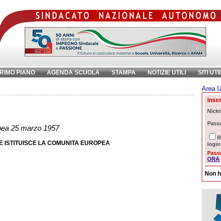
RIMO PIANO
AGENDA SCUOLA
STAMPA
NOTIZIE UTILI
SITI UTI
Area U
ave:
Inser
Nick
Pass
opea 25 marzo 1957
R
E ISTITUISCE LA COMUNITA EUROPEA
login
Pass
ORA
Non h