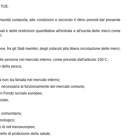
l TUE.
 Comunità comporta, alle condizioni e secondo il ritmo previsti dal presente
ali e delle restrizioni quantitative all'entrata e all'uscita delle merci come
e;
e, fra gli Stati membri, degli ostacoli alla libera circolazione delle merci,
elle persone nel mercato interno, come previsto dall'articolo 100 C;
e della pesca;
 non sia falsata nel mercato interno;
ura necessaria al funzionamento del mercato comune;
 un Fondo sociale europeo;
ciale;
a comunitaria;
cnologico;
o di reti transeuropee;
ello di protezione della salute;