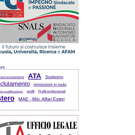
nza
ATA
Sostegno
zioni economiche
clutamento
immissioni in ruolo
profili
Profili professionali
ta qualificazione
tero
MAE - Min. Affari Esteri