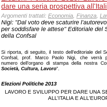
dare una seria prospettiva all'Ital
Argomenti trattati:
Economia
,
Finanza
,
La
Nigi: "
Dal voto deve scaturire l'autorev
per soddisfare le attese
" Editoriale del
della Confsal
Si riporta, di seguito, il testo dell’editoriale del
Confsal, prof.
Marco Paolo Nigi
, che verrà p
numero dell’organo di stampa della nostra Co
Società, Cultura, Lavoro
”.
Elezioni Politiche 2013
LAVORO E SVILUPPO PER DARE UNA S
ALL’ITALIA E ALL’EURO