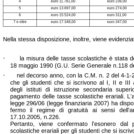
4
euro 11.781,00
euro 236,00
5
euro 13.697,00
euro 274,00
6
euro 15.524,00
euro 311,00
7 e oltre
euro 17.348,00
euro 347,00
Nella stessa disposizione, inoltre, viene evidenzia
·
la misura delle tasse scolastiche è stata 
18 maggio 1990 (G.U. Serie Generale n.118 de
·
nel decorso anno, con la C.M. n. 2 del 4-1
che gli studenti che si iscrivono al I, II e III
degli istituti di istruzione secondaria supe
pagamento delle tasse scolastiche erariali. L'a
legge 296/06 (legge finanziaria 2007) ha dispost
fermo il regime di gratuità ai sensi dell
17.10.2005, n.226.
Pertanto, viene confermato l'esonero dal
scolastiche erariali per gli studenti che si iscr