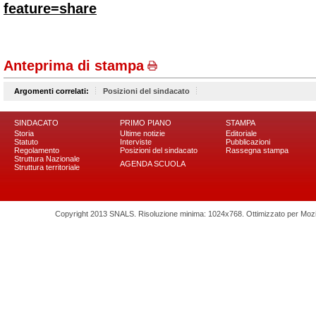
feature=share
Anteprima di stampa
Argomenti correlati:
Posizioni del sindacato
SINDACATO
PRIMO PIANO
STAMPA
Storia
Ultime notizie
Editoriale
Statuto
Interviste
Pubblicazioni
Regolamento
Posizioni del sindacato
Rassegna stampa
Struttura Nazionale
AGENDA SCUOLA
Struttura territoriale
Copyright 2013 SNALS. Risoluzione minima: 1024x768. Ottimizzato per Mozilla