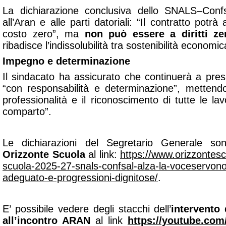
La dichiarazione conclusiva dello SNALS–Conf
all’Aran e alle parti datoriali: “
Il contratto potrà
costo zero”, ma
non può essere a diritti ze
ribadisce l’indissolubilità tra sostenibilità economic
Impegno e determinazione
Il sindacato ha assicurato che continuerà a presi
“
con responsabilità e determinazione”,
mettendo
professionalità e il riconoscimento di tutte le lavo
comparto
”.
Le dichiarazioni del Segretario Generale so
Orizzonte Scuola
al link:
https://www.orizzontescu
scuola-2025-27-snals-confsal-alza-la-voceservono
adeguato-e-progressioni-dignitose/
.
E’ possibile vedere degli stacchi dell’
intervento 
all’incontro ARAN
al link
https://youtube.co