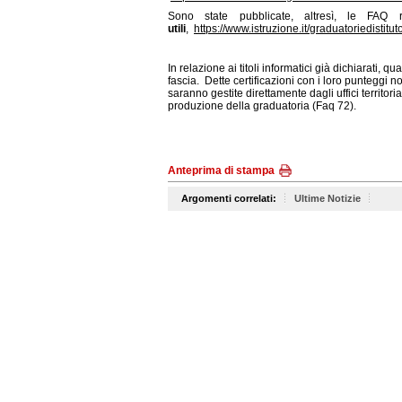
Sono state pubblicate, altresì, le FAQ
utili
,
https://www.istruzione.it/graduatoriedistitu
In relazione ai titoli informatici già dichiarati,
fascia. Dette certificazioni con i loro punteggi n
saranno gestite direttamente dagli uffici territori
produzione della graduatoria (Faq 72).
Anteprima di stampa
Argomenti correlati:
Ultime Notizie