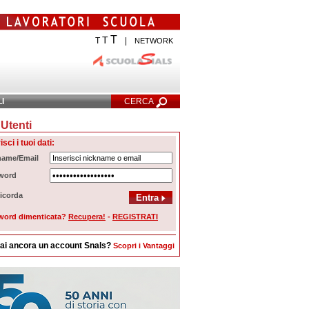
T
T
T
|
NETWORK
LI
CERCA
Utenti
cerca Avanzata
isci i tuoi dati:
name/Email
word
icorda
word dimenticata?
Recupera!
-
REGISTRATI
ai ancora un account Snals?
Scopri i Vantaggi