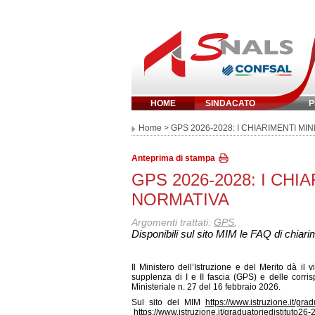
HOME
SINDACATO
P
Inserisci parola 
Home
> GPS 2026-2028: I CHIARIMENTI MIN
Anteprima di stampa
GPS 2026-2028: I CHI
NORMATIVA
Argomenti trattati:
GPS
,
Disponibili sul sito MIM le FAQ di chiar
Il Ministero dell’Istruzione e del Merito dà il
supplenza di I e II fascia (GPS) e delle corris
Ministeriale n. 27 del 16 febbraio 2026.
Sul sito del MIM
https://www.istruzione.it/gra
https://www.istruzione.it/graduatoriedistituto26