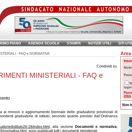
RIMO PIANO
AGENDA SCUOLA
STAMPA
NOTIZIE UTILI
SITI UTI
Area 
chiave:
Ri
ISTERIALI - FAQ e NORMATIVA
Inser
Condividi su:
Nick
ARIMENTI MINISTERIALI - FAQ e
Pass
R
login
Pass
ORA
imento
Non h
 via al rinnovo e aggiornamento biennale delle graduatorie provinciali di
pondenti graduatorie di istituto, secondo quanto previsto dall’Ordinanza
duatoriedistituto26-28/index.html
, alla sezione
Documenti e normativa
,
-28/normativa.html
, sono pubblicati tutti i documenti ministeriali.