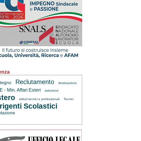
enza
Reclutamento
tegno
destinazione
 - Min. Affari Esteri
selezione
tero
istituti tecnici e professionali
Tecnici
rigenti Scolastici
utazione