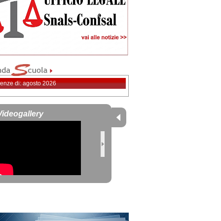
enze di: agosto 2026
Videogallery