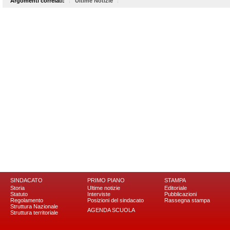
Argomenti correlati:
Ultime Notizie
SINDACATO
PRIMO PIANO
STAMPA
Storia
Ultime notizie
Editoriale
Statuto
Interviste
Pubblicazioni
Regolamento
Posizioni del sindacato
Rassegna stampa
Struttura Nazionale
AGENDA SCUOLA
Struttura territoriale