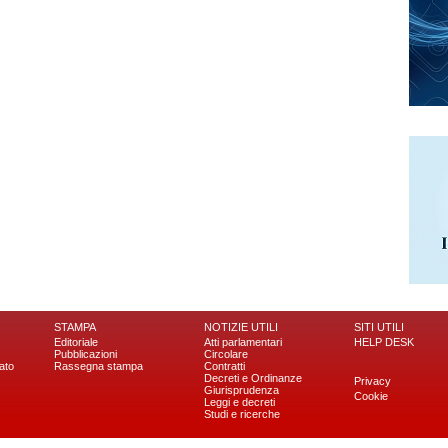
STAMPA
NOTIZIE UTILI
SITI UTILI
Editoriale
Atti parlamentari
HELP DESK
Pubblicazioni
Circolare
ato
Rassegna stampa
Contratti
Decreti e Ordinanze
Privacy
Giurisprudenza
Cookie
Leggi e decreti
Studi e ricerche