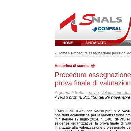
HOME
SINDACATO
P
Inserisci parola 
Home
> Procedura assegnazione posizioni econ
Anteprima di stampa
Procedura assegnazione 
prova finale di valutazio
Argomenti trattati:
rinvio
,
Valutazione del 
Avviso prot. n. 215456 del 29 novembre
Il MIM-DPIT-DGPS, con Avviso prot. n. 215456
posizioni economiche per la valorizzazione prof
ministeriale 12 luglio 2024, n. 140. RINVI
esigenze organizzative, la prova finale di va
finalizzate alla valorizzazione professionale del