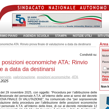
RIMO PIANO
AGENDA SCUOLA
STAMPA
NOTIZIE UTILI
SITI UTI
Area 
chiave:
Ri
omiche ATA: Rinvio prova finale di valutazione a data da destinarsi
Inser
Condividi su:
Nick
posizioni economiche ATA: Rinvio
Pass
ne a data da destinarsi
R
login
servizio
,
valorizzazione
,
posizioni economiche
,
ATA
,
Pass
ORA
 2025
Non h
 del 29 novembre 2025, con oggetto: “
Procedura per l’attribuzione delle
essionale del personale A.T.A. all’interno delle aree ai sensi del decreto
O PROVA FINALE DI VALUTAZIONE
”, ha comunicato che “
per sopravvenute
lutazione della procedura per l’attribuzione delle posizioni economiche
 personale A.T.A. all’interno delle Aree, di cui al decreto ministeriale 12