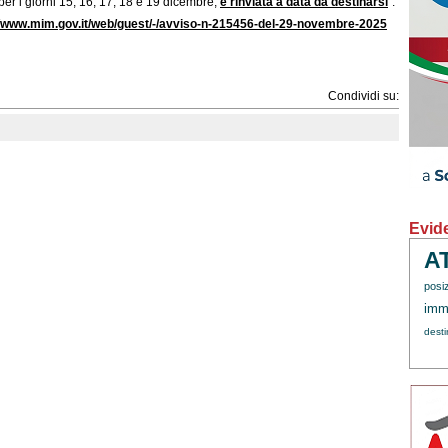
per i giorni 15, 16, 17, 18 e 19 dicembre,
è rinviata a data da destinarsi
”.
//www.mim.gov.it/web/guest/-/avviso-n-215456-del-29-novembre-2025
Condividi su:
Evid
A
posi
immi
dest