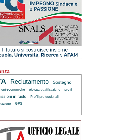
enza
TA
Reclutamento
Sostegno
zioni economiche
profili
elevata qualificazione
ssioni in ruolo
Profili professionali
GPS
inazione