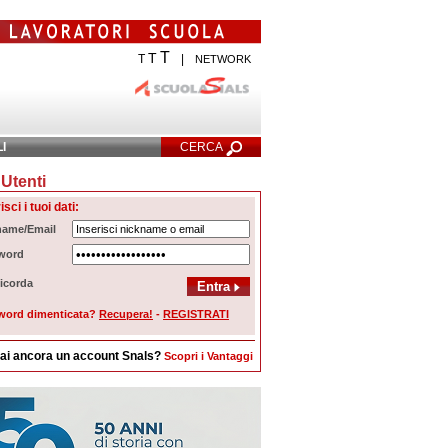
T
T
T
|
NETWORK
LI
CERCA
Utenti
cerca Avanzata
isci i tuoi dati:
name/Email
word
icorda
word dimenticata?
Recupera!
-
REGISTRATI
ai ancora un account Snals?
Scopri i Vantaggi