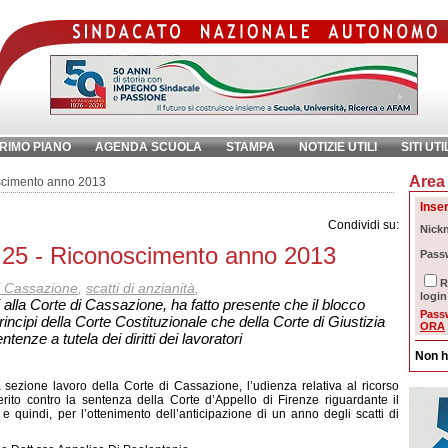
RIMO PIANO
AGENDA SCUOLA
STAMPA
NOTIZIE UTILI
SITI UTI
Area 
chiave:
Ri
scimento anno 2013
Inser
Condividi su:
Nick
.25 - Riconoscimento anno 2013
Pass
R
i Cassazione
,
scatti di anzianità
,
login
alla Corte di Cassazione, ha fatto presente che il blocco
Pass
incipi della Corte Costituzionale che della Corte di Giustizia
ORA
nze a tutela dei diritti dei lavoratori
Non h
a sezione lavoro della Corte di Cassazione, l’udienza relativa al ricorso
erito contro la sentenza della Corte d’Appello di Firenze riguardante il
 e quindi, per l’ottenimento dell’anticipazione di un anno degli scatti di