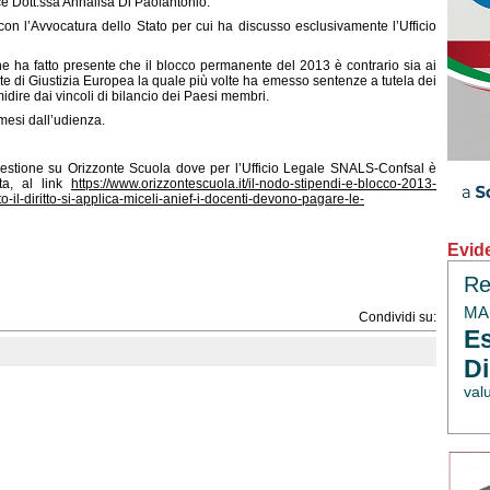
ice Dott.ssa Annalisa Di Paolantonio.
 con l’Avvocatura dello Stato per cui ha discusso esclusivamente l’Ufficio
ne ha fatto presente che il blocco permanente del 2013 è contrario sia ai
rte di Giustizia Europea la quale più volte ha emesso sentenze a tutela dei
imidire dai vincoli di bilancio dei Paesi membri.
mesi dall’udienza.
uestione su
Orizzonte Scuola
dove per l’Ufficio Legale SNALS-Confsal è
ta, al link
https://www.orizzontescuola.it/il-nodo-stipendi-e-blocco-2013-
-il-diritto-si-applica-miceli-anief-i-docenti-devono-pagare-le-
Evid
Re
MAE
Condividi su:
Es
Di
val